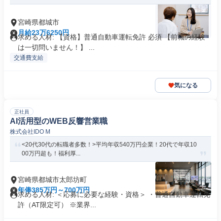
宮崎県都城市
月給23万6250円
求める人材: 【資格】普通自動車運転免許 必須 【前職の経験
は一切問いません！】 ...
交通費支給
気になる
正社員
AI活用型のWEB反響営業職
株式会社IDO M
<20代30代の転職者多数！>平均年収540万円企業！20代で年収10
00万円超も！福利厚...
宮崎県都城市太郎坊町
年俸385万円～700万円
求める人材: ＜応募に必要な経験・資格＞ ・普通自動車運転免
許（AT限定可） ※業界...