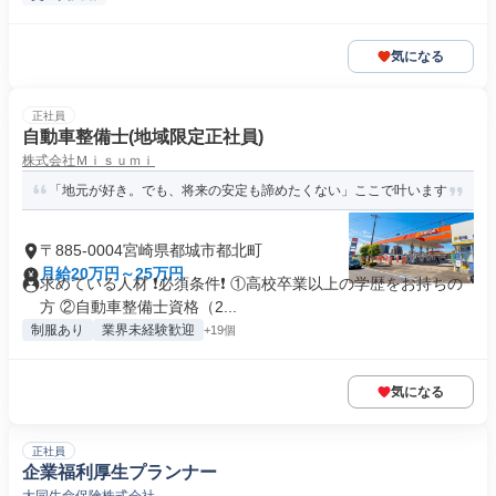
気になる
正社員
自動車整備士(地域限定正社員)
株式会社Ｍｉｓｕｍｉ
「地元が好き。でも、将来の安定も諦めたくない」ここで叶います
〒885-0004宮崎県都城市都北町
月給20万円～25万円
求めている人材 ❗必須条件❗ ①高校卒業以上の学歴をお持ちの
方 ②自動車整備士資格（2...
制服あり
業界未経験歓迎
+19個
気になる
正社員
企業福利厚生プランナー