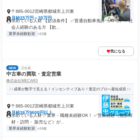
〒885-0012宮崎県都城市上川東
月給25万円～35万円
求めている人材 【必須条件】 ✅普通自動車免許（AT可） ✅社
会人経験のある方 【歓...
業界未経験歓迎
+22個
気になる
NEW
正社員
中古車の買取・査定営業
株式会社WECARS
成果が数字で見える！インセンティブあり！査定のプロへ最短成長
〒885-0012宮崎県都城市上川東
月給26万9600円以上
求めている人材 ✅業界・職種未経験OK！ ✅営業経験（無形商
材・訪問・ 販売など）が...
業界未経験歓迎
+24個