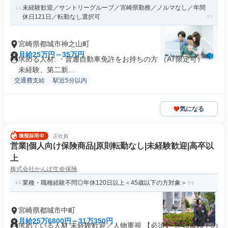
未経験歓迎／サントリーグループ／宮崎県勤務／ノルマなし／年間
休日121日／転勤なし選択可
宮崎県都城市神之山町
月給25万円～35万円
求める人材: ・普通自動車免許をお持ちの方 （AT限定可） ・
未経験、第二新...
交通費支給
駅近5分以内
気になる
正社員
営業|個人向け保険商品|原則転勤なし|未経験歓迎|高卒以
上
株式会社かんぽ生命保険
業種・職種経験不問◎年休120日以上＜45歳以下の方対象＞
宮崎県都城市中町
月給25万6800円～31万350円
求めている人材 未経験歓迎／人物重視 【必須】 ◎45歳以下の