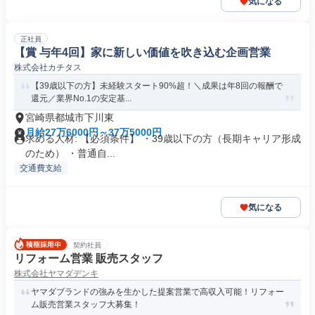
気になる
正社員
【賞 与年4回】家に新しい価値を吹き込む企画営業
株式会社カチタス
【39歳以下の方】未経験スタート90%超！＼成果は年8回の報酬で
還元／業界No.1の安定基...
宮崎県都城市下川東
月給27万6000円～37万5000円
求める人材: 【必須条件】 ・39歳以下の方（長期キャリア形成
のため） ・普通自...
交通費支給
気になる
契約社員
リフォーム営業 販売スタッフ
株式会社ヤマダデンキ
ヤマダブランドの強みを生かした提案営業で高収入可能！リフォー
ム販売営業スタッフ大募集！