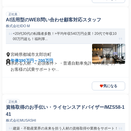
正社員
AI活用型のWEB問い合わせ顧客対応スタッフ
株式会社IDO M
<20代30代の転職者多数！>平均年収540万円企業！20代で年収10
00万円超も！福利厚...
宮崎県都城市太郎坊町
年俸390万円～700万円
求める人材: ＜必須条件＞ ・普通自動車免許（AT限定可） ※
お客様の試乗サポートや...
気になる
正社員
資格取得のお手伝い・ライセンスアドバイザー/MZS58-1
41
株式会社MUSASHI
建築・不動産業界の未来を担う人材の資格取得や業務をサポート！