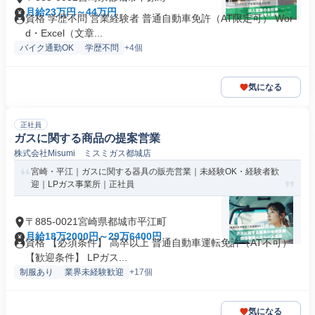
月給23万円～44万円
資格 学歴不問 営業経験者 普通自動車免許（AT限定可） Wor
d・Excel（文章...
バイク通勤OK
学歴不問
+4個
気になる
正社員
ガスに関する商品の提案営業
株式会社Misumi ミスミガス都城店
宮崎・平江｜ガスに関する器具の販売営業｜未経験OK・経験者歓
迎｜LPガス事業所｜正社員
〒885-0021宮崎県都城市平江町
月給18万2000円～29万6400円
資格 【必須条件】 高卒以上 普通自動車運転免許（AT不可）
【歓迎条件】 LPガス...
制服あり
業界未経験歓迎
+17個
気になる