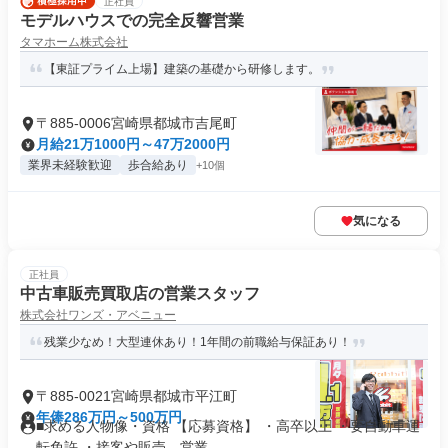
正社員
モデルハウスでの完全反響営業
タマホーム株式会社
【東証プライム上場】建築の基礎から研修します。
〒885-0006宮崎県都城市吉尾町
月給21万1000円～47万2000円
業界未経験歓迎
歩合給あり
+10個
気になる
正社員
中古車販売買取店の営業スタッフ
株式会社ワンズ・アベニュー
残業少なめ！大型連休あり！1年間の前職給与保証あり！
〒885-0021宮崎県都城市平江町
年俸286万円～500万円
■求める人物像・資格 【応募資格】 ・高卒以上 ・要自動車運
転免許 ・接客や販売、営業...