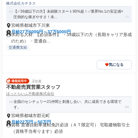
株式会社カチタス
【✅39歳以下の方】未経験スタート90%超！✅業界No.1の安定感×
圧倒的な稼ぎやすさ！未...
宮崎県都城市下川東
月給27万6000円～37万5000円
求める人材: 【必須条件】 ・39歳以下の方（長期キャリア形成
のため） ・普通自...
交通費支給
気になる
正社員
不動産売買営業スタッフ
ほっとらいふ不動産株式会社
全国のセンチュリー21仲間と刺激し合い、共に成長できる環境で
す。
宮崎県都城市郡元町
月給22万円～50万円
資格 普通自動車運転免許必須（ＡＴ限定可） 宅取建物取引士
（資格手当有ります）必須