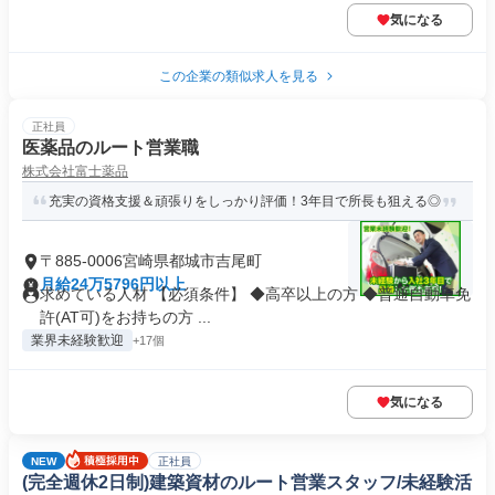
気になる
この企業の類似求人を見る
正社員
医薬品のルート営業職
株式会社富士薬品
充実の資格支援＆頑張りをしっかり評価！3年目で所長も狙える◎
〒885-0006宮崎県都城市吉尾町
月給24万5796円以上
求めている人材 【必須条件】 ◆高卒以上の方 ◆普通自動車免
許(AT可)をお持ちの方 ...
業界未経験歓迎
+17個
気になる
NEW
正社員
(完全週休2日制)建築資材のルート営業スタッフ/未経験活