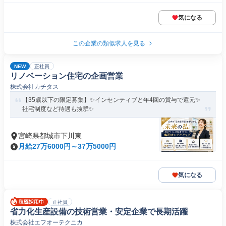
気になる
この企業の類似求人を見る
NEW
正社員
リノベーション住宅の企画営業
株式会社カチタス
【35歳以下の限定募集】✨インセンティブと年4回の賞与で還元✨
社宅制度など待遇も抜群✨
宮崎県都城市下川東
月給27万6000円～37万5000円
気になる
正社員
省力化生産設備の技術営業・安定企業で長期活躍
株式会社エフオーテクニカ