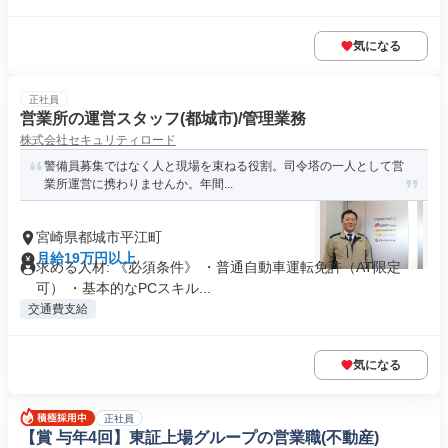
気になる
正社員
営業所の運営スタッフ(都城市)/管理業務
株式会社セキュリティロード
警備員募集ではなく人と現場を束ねる役割。司令塔の一人として営
業所運営に携わりませんか。年間...
宮崎県都城市平江町
月給19万円以上
求める人材: 《必須条件》 ・普通自動車運転免許（AT限定
可） ・基本的なPCスキル...
交通費支給
気になる
正社員
【賞 与年4回】東証上場グループの営業職(不動産)