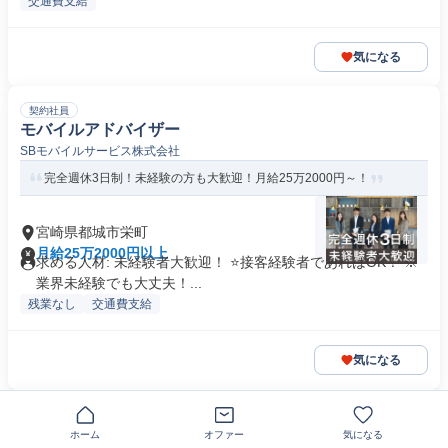
交通費支給
気になる
契約社員
モバイルアドバイザー
SBモバイルサービス株式会社
完全週休3日制！未経験の方も大歓迎！月給25万2000円～！
宮崎県都城市栄町
月給25万2000円以上
求める人材: 未経験者大歓迎！ ⭐接客経験者であればOK！ ※
業界未経験でも大丈夫！...
残業なし
交通費支給
気になる
正社員
建設機械のルート営業
ホーム
オファー
気になる