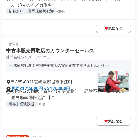
方（3号のイ／長期キャ...
制服あり
業界未経験歓迎
+36個
気になる
正社員
中古車販売買取店のカウンターセールス
株式会社ワンズ・アベニュー
未経験歓迎！福利厚生充実の安定企業で働きませんか？
〒885-0021宮崎県都城市平江町
月給21万5000円～34万5000円
■求める人物像・資格 【応募資格】 ・経験不問 ・高卒以上 ・
要自動車運転免許 【こ...
業界未経験歓迎
+10個
気になる