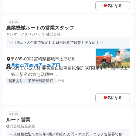
気になる
正社員
農業機械ルートの営業スタッフ
ヤンマーアグリジャパン株式会社
【地元×大企業で安定】土日祝休みで残業も少なめ！
〒885-0002宮崎県都城市太郎坊町
月給21万8000円～26万円
求めている人材 要普通自動車運転免許(AT限定不可) 高卒以上*
第二新卒の方も活躍中 ...
制服あり
業界未経験歓迎
+16個
気になる
正社員
ルート営業
株式会社新原産業
未経験歓迎＼賞与年3回／月給21万円～35万円／ニッチな業界で創