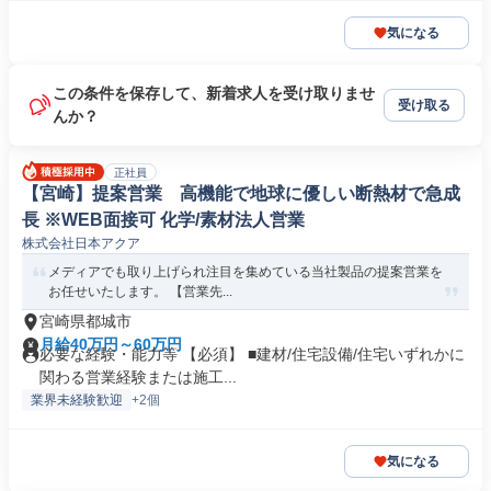
気になる
この条件を保存して、新着求人を受け取りませ
受け取る
んか？
正社員
【宮崎】提案営業 高機能で地球に優しい断熱材で急成
長 ※WEB面接可 化学/素材法人営業
株式会社日本アクア
メディアでも取り上げられ注目を集めている当社製品の提案営業を
お任せいたします。 【営業先...
宮崎県都城市
月給40万円～60万円
必要な経験・能力等 【必須】 ■建材/住宅設備/住宅いずれかに
関わる営業経験または施工...
業界未経験歓迎
+2個
気になる