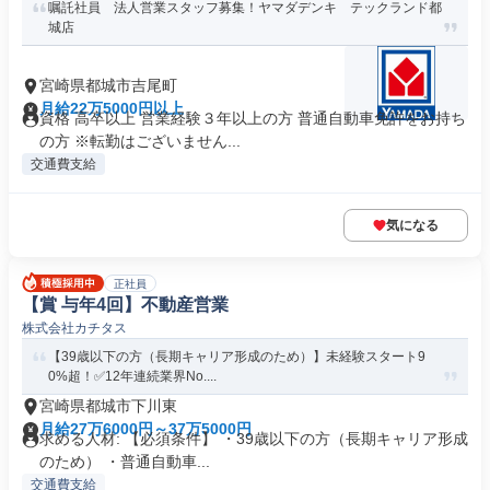
嘱託社員 法人営業スタッフ募集！ヤマダデンキ テックランド都
城店
宮崎県都城市吉尾町
月給22万5000円以上
資格 高卒以上 営業経験３年以上の方 普通自動車免許をお持ち
の方 ※転勤はございません...
交通費支給
気になる
正社員
【賞 与年4回】不動産営業
株式会社カチタス
【39歳以下の方（長期キャリア形成のため）】未経験スタート9
0%超！✅12年連続業界No....
宮崎県都城市下川東
月給27万6000円～37万5000円
求める人材: 【必須条件】 ・39歳以下の方（長期キャリア形成
のため） ・普通自動車...
交通費支給