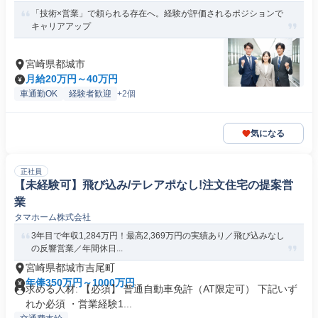
「技術×営業」で頼られる存在へ。経験が評価されるポジションで
キャリアアップ
宮崎県都城市
月給20万円～40万円
車通勤OK
経験者歓迎
+2個
気になる
正社員
【未経験可】飛び込み/テレアポなし!注文住宅の提案営
業
タマホーム株式会社
3年目で年収1,284万円！最高2,369万円の実績あり／飛び込みなし
の反響営業／年間休日...
宮崎県都城市吉尾町
年俸350万円～1000万円
求める人材: 【必須】 普通自動車免許（AT限定可） 下記いず
れか必須 ・営業経験1...