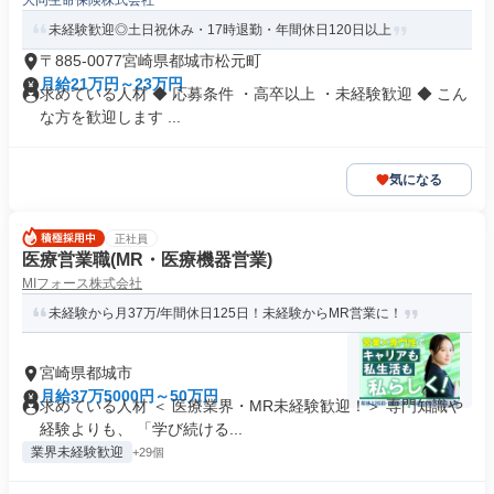
大同生命保険株式会社
未経験歓迎◎土日祝休み・17時退勤・年間休日120日以上
〒885-0077宮崎県都城市松元町
月給21万円～23万円
求めている人材 ◆ 応募条件 ・高卒以上 ・未経験歓迎 ◆ こん
な方を歓迎します ...
気になる
正社員
医療営業職(MR・医療機器営業)
MIフォース株式会社
未経験から月37万/年間休日125日！未経験からMR営業に！
宮崎県都城市
月給37万5000円～50万円
求めている人材 ＜ 医療業界・MR未経験歓迎！＞ 専門知識や
経験よりも、 「学び続ける...
業界未経験歓迎
+29個