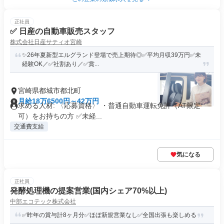
正社員
✅ 日産の自動車販売スタッフ
株式会社日産サティオ宮崎
✨26年夏新型エルグランド登場で売上期待◎✅平均月収39万円✅未
経験OK／✅社割あり／✅賞...
宮崎県都城市都北町
月給18万6500円～42万円
求める人材: 〈応募資格〉 ・普通自動車運転免許（AT限定
可）をお持ちの方 ✅️未経...
交通費支給
気になる
正社員
発酵処理機の提案営業(国内シェア70%以上)
中部エコテック株式会社
✅昨年の賞与計8ヶ月分✅ほぼ新規営業なし✅全国出張も楽しめる