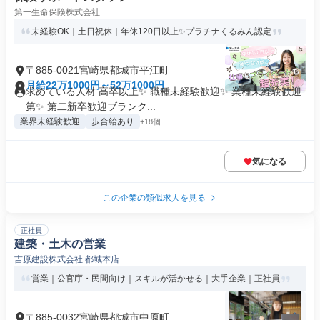
第一生命保険株式会社
未経験OK｜土日祝休｜年休120日以上✨プラチナくるみん認定
〒885-0021宮崎県都城市平江町
月給22万1000円～52万1000円
求めている人材 高卒以上✨ 職種未経験歓迎✨ 業種未経験歓迎
第✨ 第二新卒歓迎ブランク...
業界未経験歓迎
歩合給あり
+18個
気になる
この企業の類似求人を見る
正社員
建築・土木の営業
吉原建設株式会社 都城本店
営業｜公官庁・民間向け｜スキルが活かせる｜大手企業｜正社員
〒885-0032宮崎県都城市中原町