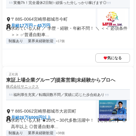
実働7h！完全週休2日制✨頑張った分しっかり稼げます◎
〒885-0064宮崎県都城市今町
月給17万円～45万円
求めている人材 ／ 学歴・経験・年齢不問！ ＼ ＜＜ 必須条件
＞＞ ✅普通自動車...
制服あり
業界未経験歓迎
+17個
気になる
正社員
東証上場企業グループ|提案営業|未経験からプロへ
株式会社サニックス
福利厚生充実／転職回数不問／実績に応じた歩合給あり
〒885-0062宮崎県都城市大岩田町
月給26万6000円以上
求めている人材 ★20代～30代多数活躍中！ 【応募条件】 ◎
高卒以上 ◎普通自動車...
制服あり
業界未経験歓迎
+38個