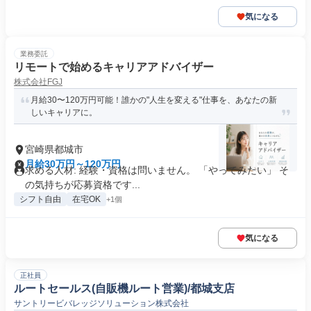
気になる
業務委託
リモートで始めるキャリアアドバイザー
株式会社FGJ
月給30〜120万円可能！誰かの"人生を変える"仕事を、あなたの新
しいキャリアに。
宮崎県都城市
月給30万円～120万円
求める人材: 経験・資格は問いません。 「やってみたい」 そ
の気持ちが応募資格です...
シフト自由
在宅OK
+1個
気になる
正社員
ルートセールス(自販機ルート営業)/都城支店
サントリービバレッジソリューション株式会社