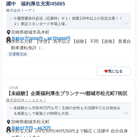
躍中 福利厚生充実/45865
株式会社トーアミ
※履歴書添付必須（応募時）※１）創業130年以上の安定企業！！
２）東証スタンダード市場上場...
宮崎県都城市高木町
月給20万3000円～36万5000円
求める人材: 【学歴】 高卒以上 【経験】 不問 【資格】 普通自
動車運転免許（...
交通費支給
気になる
正社員
【未経験】企業福利厚生プランナー/都城市松元町7街区
株式会社Ｍｉｒａｂｅｌ
未経験から月収46万円も可！主婦の女性も大活躍中◎土日祝休み
＆残業なしで家族との時間も大切...
宮崎県都城市松元町
月給22万円～46万円
求める人材: 20代/30代/40代/50代まで幅広く活躍中 自分自身