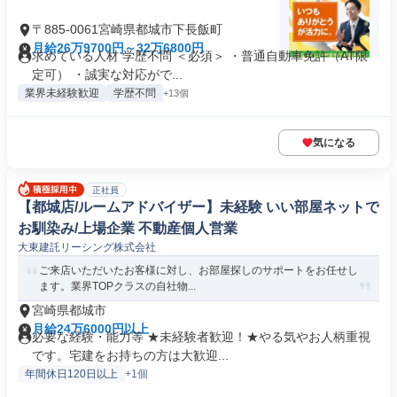
〒885-0061宮崎県都城市下長飯町
月給26万9700円～32万6800円
求めている人材 学歴不問 ＜必須＞ ・普通自動車免許（AT限
定可） ・誠実な対応がで...
業界未経験歓迎
学歴不問
+13個
気になる
正社員
【都城店/ルームアドバイザー】未経験 いい部屋ネットで
お馴染み/上場企業 不動産個人営業
大東建託リーシング株式会社
ご来店いただいたお客様に対し、お部屋探しのサポートをお任せし
ます。業界TOPクラスの自社物...
宮崎県都城市
月給24万6000円以上
必要な経験・能力等 ★未経験者歓迎！★やる気やお人柄重視
です。宅建をお持ちの方は大歓迎...
年間休日120日以上
+1個