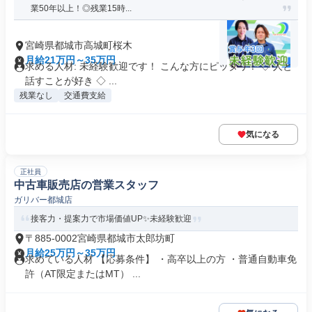
業50年以上！◎残業15時...
宮崎県都城市高城町桜木
月給21万円～35万円
求める人材: 未経験歓迎です！ こんな方にピッタリ！ ◇ 人と
話すことが好き ◇ ...
残業なし
交通費支給
気になる
正社員
中古車販売店の営業スタッフ
ガリバー都城店
接客力・提案力で市場価値UP✨未経験歓迎
〒885-0002宮崎県都城市太郎坊町
月給25万円～35万円
求めている人材 【応募条件】 ・高卒以上の方 ・普通自動車免
許（AT限定またはMT） ...