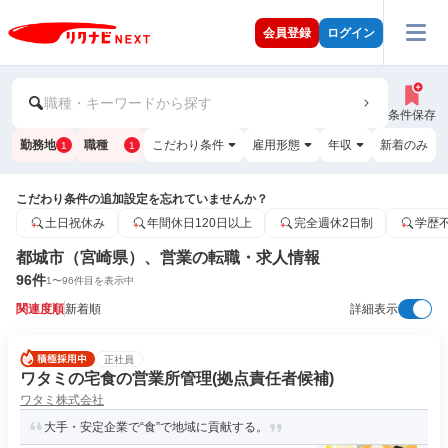
会員登録
ログイン
職種・キーワードから探す
条件保存
勤務地
職種
こだわり条件
雇用形態
年収
新着のみ
1
1
こだわり条件の追加設定を忘れていませんか？
土日祝休み
年間休日120日以上
完全週休2日制
学歴
都城市（宮崎県）、営業の転職・求人情報
96
件
1
〜
96
件目を表示中
関連度順
新着順
詳細表示
正社員
ワタミの宅食の営業所管理(拠点責任者候補)
ワタミ株式会社
大手・安定企業で“食”で地域に貢献する。