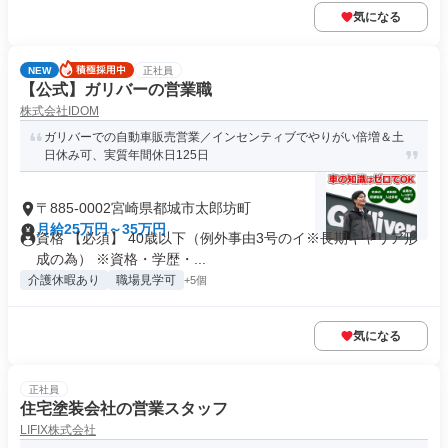
気になる
NEW
正社員
【公式】ガリバーの営業職
株式会社IDOM
ガリバーでの自動車販売営業／インセンティブでやりがい倍増＆土
日休み可、実質年間休日125日
〒885-0002宮崎県都城市太郎坊町
月給25万円～35万円
資格 【必須】 40歳以下（例外事由3号のイ※長期キャリア形
成の為） ※資格・学歴・...
介護休暇あり
職場見学可
+5個
気になる
正社員
住宅塗装会社の営業スタッフ
LIFIX株式会社