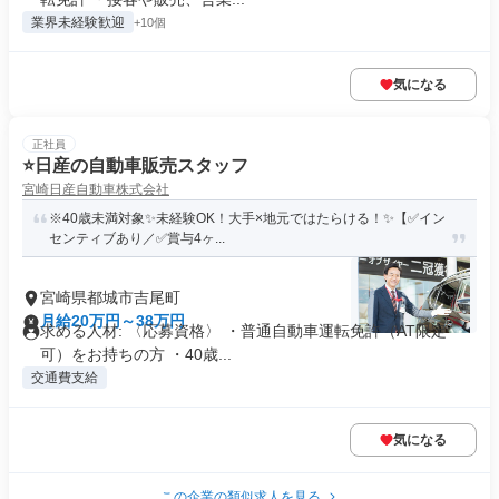
業界未経験歓迎
+10個
気になる
正社員
⭐️日産の自動車販売スタッフ
宮崎日産自動車株式会社
※40歳未満対象✨未経験OK！大手×地元ではたらける！✨【✅イン
センティブあり／✅賞与4ヶ...
宮崎県都城市吉尾町
月給20万円～38万円
求める人材: 〈応募資格〉 ・普通自動車運転免許（AT限定
可）をお持ちの方 ・40歳...
交通費支給
気になる
この企業の類似求人を見る