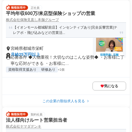
正社員
平均年収600万/来店型保険ショップの営業
株式会社保険見直し本舗グループ
【イオンモール都城駅前店】インセンティブあり|完全反響営業|テ
レアポ・飛び込みなどの営業活...
宮崎県都城市栄町
月給25万円以上
応募条件 ◆人物重視！大切なのはこんな姿勢◆ ・お客様に丁
寧な応対ができる ・お客様に...
資格取得支援あり
研修あり
+1個
気になる
この企業の類似求人を見る
契約社員
法人様向けルート営業担当者
株式会社ヤマダデンキ