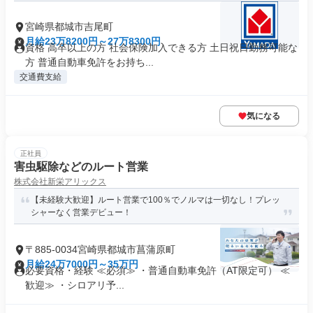
宮崎県都城市吉尾町
月給23万8200円～27万8300円
資格 高卒以上の方 社会保険加入できる方 土日祝日勤務可能な
方 普通自動車免許をお持ち...
交通費支給
気になる
正社員
害虫駆除などのルート営業
株式会社新栄アリックス
【未経験大歓迎】ルート営業で100％でノルマは一切なし！プレッ
シャーなく営業デビュー！
〒885-0034宮崎県都城市菖蒲原町
月給24万7000円～35万円
必要資格・経験 ≪必須≫ ・普通自動車免許（AT限定可） ≪
歓迎≫ ・シロアリ予...