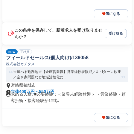
気になる
この条件を保存して、新着求人を受け取りませ
受け取る
んか？
NEW
正社員
フィールドセールス(個人向け)/139058
株式会社カチタス
※選べる勤務地※【企画営業職】営業経験者歓迎／U・Iターン歓迎
／空き家問題など地域活性化に...
宮崎県都城市
年俸400万円～550万円
求める人材: ■必要経験：＜業界未経験歓迎＞ ・営業経験・顧
客折衝・接客経験が1年以...
気になる