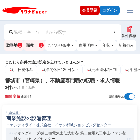
会員登録
ログイン
職種・キーワードから探す
条件保存
勤務地
職種
こだわり条件
雇用形態
年収
新着のみ
1
1
こだわり条件の追加設定を忘れていませんか？
土日祝休み
年間休日120日以上
完全週休2日制
学歴
都城市（宮崎県）、不動産専門職の転職・求人情報
3
件
1
〜
3
件目を表示中
関連度順
新着順
詳細表示
正社員
商業施設の設備管理
イオンディライト株式会社 イオン都城ショッピングセンター
イオングループ/第三種電気主任技術者/ 第二種電気工事士/イオン都
城ショッピングセンター