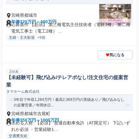
宮崎県都城市
年俸320万円～400万円
応募条件 【必須】 第三種電気主任技術者（電験3種） 第二種
電気工事士（電工2種） ...
主婦・主夫歓迎
+9個
気になる
正社員
【未経験可】飛び込み/テレアポなし!注文住宅の提案営
業
タマホーム株式会社
3年目で年収1,284万円！最高2,369万円の実績あり／飛び込みなし
の反響営業／年間休日...
宮崎県都城市吉尾町
年俸350万円～1000万円
求める人材: 【必須】 普通自動車免許（AT限定可） 下記いず
れか必須 ・営業経験1...
交通費支給