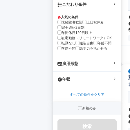
こだわり条件
人気の条件
未経験者歓迎
土日祝休み
完全週休2日制
年間休日120日以上
在宅勤務（リモートワーク）OK
転勤なし
服装自由
年齢不問
学歴不問
語学力を活かせる
雇用形態
年収
すべての条件をクリア
新着のみ
検索