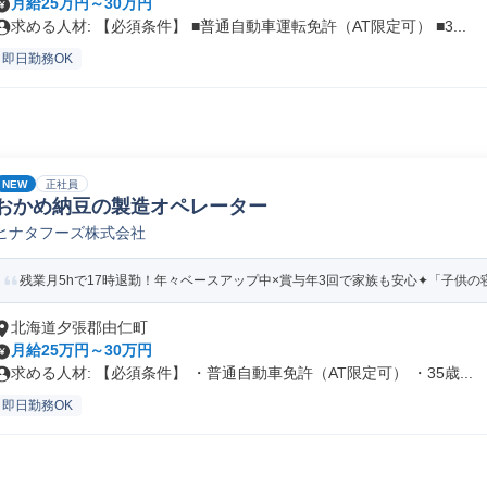
月給25万円～30万円
求める人材: 【必須条件】 ■普通自動車運転免許（AT限定可） ■3...
即日勤務OK
NEW
正社員
おかめ納豆の製造オペレーター
ヒナタフーズ株式会社
残業月5hで17時退勤！年々ベースアップ中×賞与年3回で家族も安心✦「子供の寝
北海道夕張郡由仁町
月給25万円～30万円
求める人材: 【必須条件】 ・普通自動車免許（AT限定可） ・35歳...
即日勤務OK