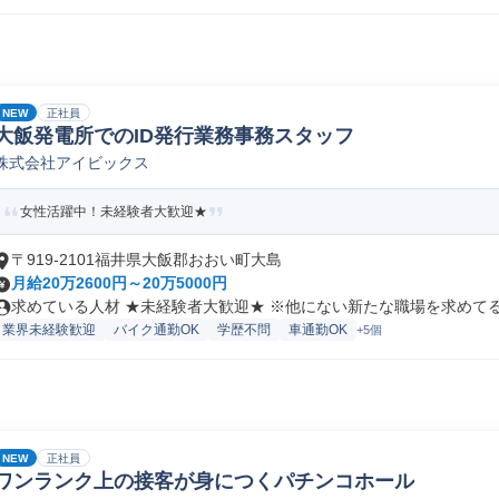
NEW
正社員
大飯発電所でのID発行業務事務スタッフ
株式会社アイビックス
女性活躍中！未経験者大歓迎★
〒919-2101福井県大飯郡おおい町大島
月給20万2600円～20万5000円
求めている人材 ★未経験者大歓迎★ ※他にない新たな職場を求めてる方
業界未経験歓迎
バイク通勤OK
学歴不問
車通勤OK
+5個
NEW
正社員
ワンランク上の接客が身につくパチンコホール