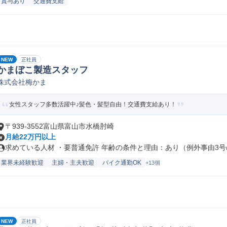
賞与あり
交通費支給
NEW
正社員
かまぼこ製造スタッフ
株式会社梅かま
女性スタッフ多数活躍中♪髪色・髪型自由！交通費支給あり！
〒939-3552富山県富山市水橋肘崎
月給22万円以上
求めている人材 ・要普通免許 年齢の条件と理由：あり（例外事由3号の.
業界未経験歓迎
主婦・主夫歓迎
バイク通勤OK
+13個
NEW
正社員