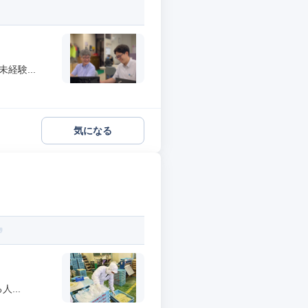
経験...
気になる
...