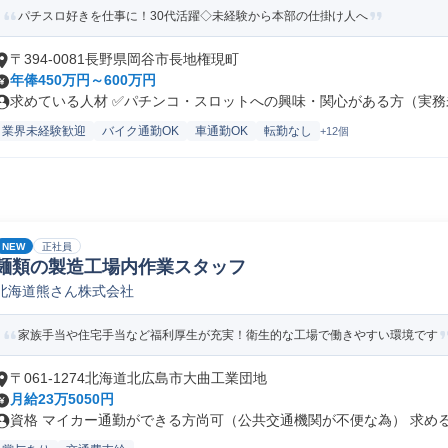
パチスロ好きを仕事に！30代活躍◇未経験から本部の仕掛け人へ
〒394-0081長野県岡谷市長地権現町
年俸450万円～600万円
求めている人材 ✅パチンコ・スロットへの興味・関心がある方（実務未
業界未経験歓迎
バイク通勤OK
車通勤OK
転勤なし
+12個
NEW
正社員
麺類の製造工場内作業スタッフ
北海道熊さん株式会社
家族手当や住宅手当など福利厚生が充実！衛生的な工場で働きやすい環境です
〒061-1274北海道北広島市大曲工業団地
月給23万5050円
資格 マイカー通勤ができる方尚可（公共交通機関が不便な為） 求める人