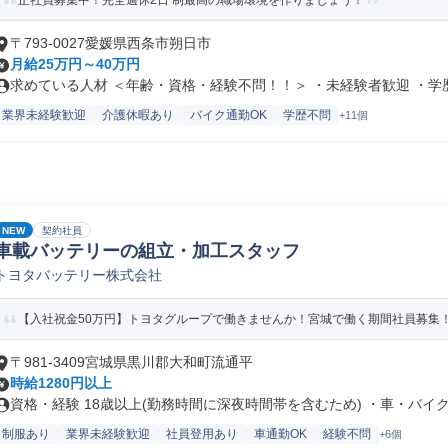
正社員募集中！完全週休2日 制最高の職場環境を作りましょう！
〒793-0027愛媛県西条市朔日市
月給25万円～40万円
求めている人材 ＜年齢・資格・経験不問！！＞ ・未経験者歓迎 ・学歴不
業界未経験歓迎
介護休暇あり
バイク通勤OK
学歴不問
+11個
NEW
契約社員
車載バッテリーの組立・加工スタッフ
トヨタバッテリー株式会社
【入社祝金50万円】トヨタグループで働きませんか！宮城で働く期間社員募集
〒981-3409宮城県黒川郡大和町流通平
時給1280円以上
資格・経験 18歳以上(勤務時間に深夜時間帯を含むため) ・車・バイク.
制服あり
業界未経験歓迎
社員登用あり
車通勤OK
経験不問
+6個