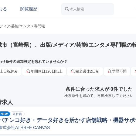
なる
閲覧履歴
求人検索
メディア/芸能/エンタメ専門職
城市（宮崎県）、出版/メディア/芸能/エンタメ専門職の
わり条件の追加設定を忘れていませんか？
土日祝休み
年間休日120日以上
完全週休2日制
学歴不問
条件に合った求人が 0件でした
検索条件を緩めて、再度検索してください
着求人
NEW
正社員
パチンコ好き・データ好きを活かす店舗戦略・機器サポ
株式会社ATHREE CANVAS