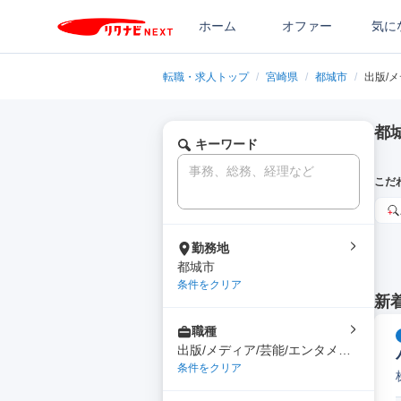
ホーム
オファー
気に
転職・求人トップ
/
宮崎県
/
都城市
/
出版/
都
キーワード
こだ
勤務地
都城市
条件をクリア
新
職種
出版/メディア/芸能/エンタメ専
門職
条件をクリア