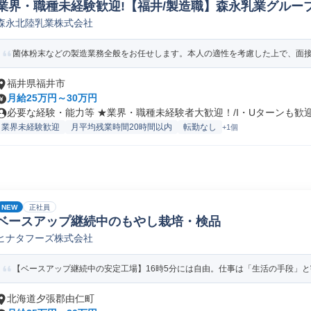
業界・職種未経験歓迎!【福井/製造職】森永乳業グループ
森永北陸乳業株式会社
ペレーター/ラインマネージャー(食品/飲料/たばこ)
菌体粉末などの製造業務全般をお任せします。本人の適性を考慮した上で、面接に
福井県福井市
月給25万円～30万円
必要な経験・能力等 ★業界・職種未経験者大歓迎！/I・Uターンも歓迎！
業界未経験歓迎
月平均残業時間20時間以内
転勤なし
+1個
NEW
正社員
ベースアップ継続中のもやし栽培・検品
ヒナタフーズ株式会社
【ベースアップ継続中の安定工場】16時5分には自由。仕事は「生活の手段」
北海道夕張郡由仁町