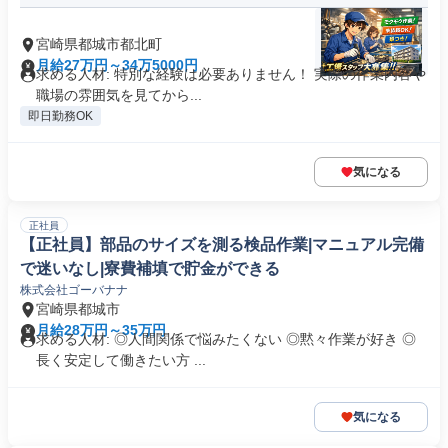
宮崎県都城市都北町
月給27万円～34万5000円
求める人材: 特別な経験は必要ありません！ 実際の作業内容や
職場の雰囲気を見てから...
即日勤務OK
気になる
正社員
【正社員】部品のサイズを測る検品作業|マニュアル完備
で迷いなし|寮費補填で貯金ができる
株式会社ゴーバナナ
宮崎県都城市
月給28万円～35万円
求める人材: ◎人間関係で悩みたくない ◎黙々作業が好き ◎
長く安定して働きたい方 ...
気になる