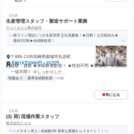
んか？
正社員
生産管理スタッフ・製造サポート業務
スリーエイト株式会社
新ライン増設につき生産管理 正社員募集！★日勤！土日祝休み★
週休2日制★未経験歓迎！
〒885-1105宮崎県都城市丸谷町
月給19万2000円～25万円
経験・資格 ★未経験者歓迎！ ★性別不問 ★製造業、工場経験
一切不問！ ※しっかりした...
制服あり
業界未経験歓迎
+15個
気になる
正社員
(出 荷) 現場作業スタッフ
株式会社Ｆａｍ
✨イチオシ求人✨未経験OK 簡単な業務からスタート！！