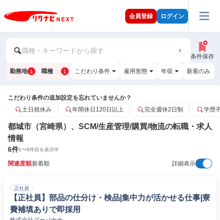
会員登録
ログイン
職種・キーワードから探す
条件保存
勤務地
職種
こだわり条件
雇用形態
年収
新着のみ
1
1
こだわり条件の追加設定を忘れていませんか？
土日祝休み
年間休日120日以上
完全週休2日制
学歴
都城市（宮崎県）、SCM/生産管理/購買/物流の転職・求人
情報
6
件
1
〜
6
件目を表示中
関連度順
新着順
詳細表示
正社員
【正社員】部品の仕分け・検品|集中力が活かせる仕事|寮
費補填ありで即採用