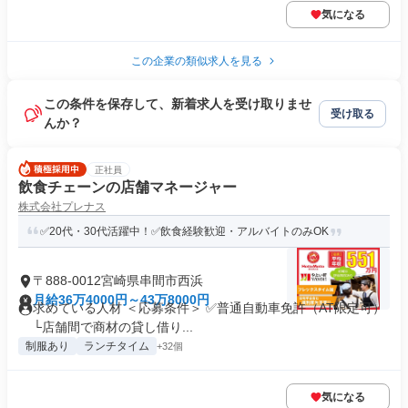
気になる
この企業の類似求人を見る
この条件を保存して、新着求人を受け取りませ
受け取る
んか？
正社員
飲食チェーンの店舗マネージャー
株式会社プレナス
✅20代・30代活躍中！✅飲食経験歓迎・アルバイトのみOK
〒888-0012宮崎県串間市西浜
月給36万4000円～43万8000円
求めている人材 ＜応募条件＞ ✅普通自動車免許（AT限定可）
└店舗間で商材の貸し借り...
制服あり
ランチタイム
+32個
気になる