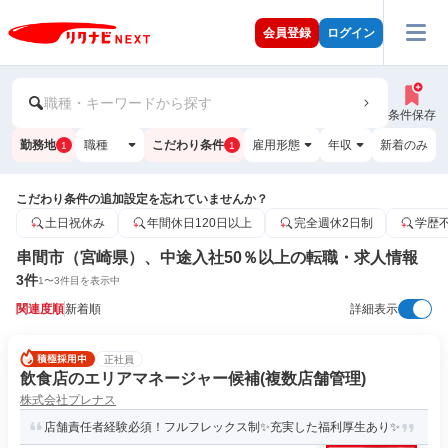
会員登録
ログイン
職種・キーワードから探す
条件保存
勤務地
職種
こだわり条件
雇用形態
年収
新着のみ
1
1
こだわり条件の追加設定を忘れていませんか？
土日祝休み
年間休日120日以上
完全週休2日制
学歴
串間市（宮崎県）、中途入社50％以上の転職・求人情報
3
件
1
〜
3
件目を表示中
関連度順
新着順
詳細表示
正社員
飲食店のエリアマネージャー候補(複数店舗管理)
株式会社プレナス
店舗責任者経験必須！フルフレックス制✨充実した福利厚生あり✨