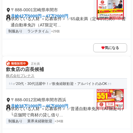
〒888-0001宮崎県串間市
月給42万5000円～47万2000円
求めている人材 ＜応募条件＞ ✅65歳未満（定年のため） ✅普
通自動車免許（AT限定可...
制服あり
ランチタイム
+29個
気になる
正社員
飲食店の店長候補
株式会社プレナス
✅20代・30代活躍中！✅飲食経験歓迎・アルバイトのみOK
〒888-0012宮崎県串間市西浜
月給38万1000円～46万4000円
求めている人材 ＜応募条件＞ ✅普通自動車免許（AT限定可）
└店舗間で商材の貸し借り...
制服あり
業界未経験歓迎
+34個