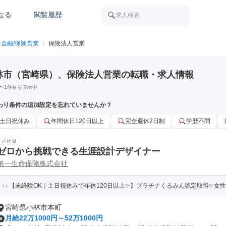
なる
閲覧履歴
求人検索
金融/保険営業
/
保険法人営業
林市（宮崎県）、保険法人営業の転職・求人情報
〜
1
件目を表示中
わり条件の追加設定を忘れていませんか？
土日祝休み
年間休日120日以上
完全週休2日制
学歴不問
正社員
ゼロから挑戦できる生涯設計デザイナー
第一生命保険株式会社
【未経験OK｜土日祝休みで年休120日以上✨】プラチナくるみん認定取得✨女
宮崎県小林市本町
月給22万1000円～52万1000円