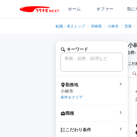
ホーム
オファー
気に
転職・求人トップ
/
宮崎県
/
小林市
/
営業
/
小
キーワード
1
件
1
こだ
勤務地
小林市
条件をクリア
職種
こだわり条件