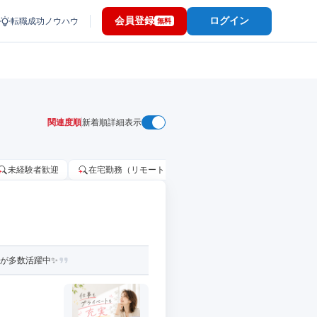
会員登録
ログイン
転職成功ノウハウ
無料
関連度順
新着順
詳細表示
未経験者歓迎
在宅勤務（リモートワーク）OK
家賃補助・住宅手当
性が多数活躍中✨