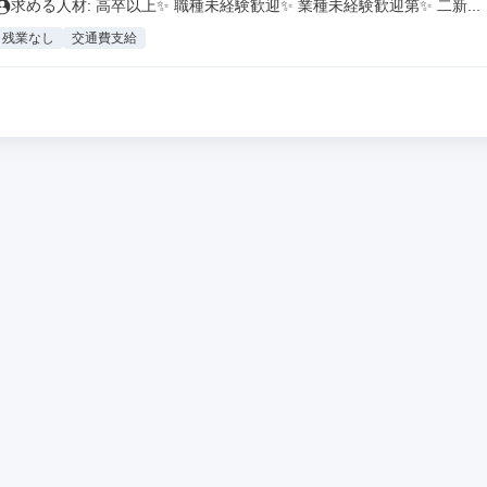
求める人材: 高卒以上✨ 職種未経験歓迎✨ 業種未経験歓迎第✨ 二新...
残業なし
交通費支給