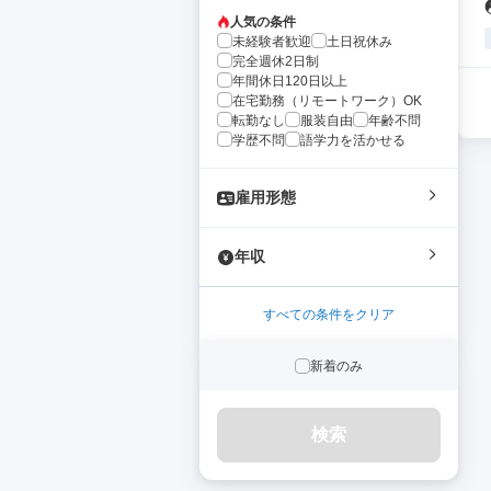
人気の条件
未経験者歓迎
土日祝休み
完全週休2日制
年間休日120日以上
在宅勤務（リモートワーク）OK
転勤なし
服装自由
年齢不問
学歴不問
語学力を活かせる
雇用形態
年収
すべての条件をクリア
新着のみ
検索