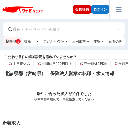
会員登録
ログイン
職種・キーワードから探す
勤務地
職種
こだわり条件
雇用形態
年収
新着のみ
1
こだわり条件の追加設定を忘れていませんか？
土日祝休み
年間休日120日以上
完全週休2日制
学歴
北諸県郡（宮崎県）、保険法人営業の転職・求人情報
条件に合った求人が 0件でした
検索条件を緩めて、再度検索してください
新着求人