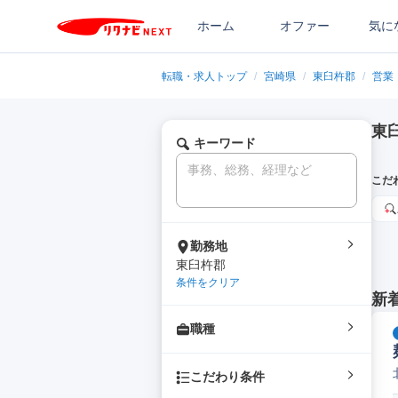
ホーム
オファー
気に
転職・求人トップ
/
宮崎県
/
東臼杵郡
/
営業
東
キーワード
こだ
勤務地
東臼杵郡
条件をクリア
新
職種
こだわり条件