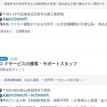
家族手当や住宅手当など福利厚生が充実！衛生的な工場で働きやすい環境です
〒061-1274北海道北広島市大曲工業団地
月給23万5050円
資格 マイカー通勤ができる方尚可（公共交通機関が不便な為） 求める人
賞与あり
交通費支給
NEW
正社員
ロ ドサービスの接客・サポートスタッフ
有限会社サミット
業界経験経験、社会人経験、一切不問✨一生モノの正社員へ✨
〒933-0852富山県高岡市下黒田
月給34万9001円～56万9000円
求めている人材 【未経験者歓迎・経験不問】 ✅お客様から直接「ありが