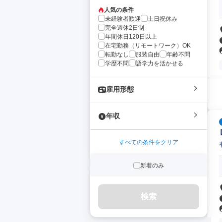
人気の条件
未経験者歓迎
土日祝休み
完全週休2日制
年間休日120日以上
在宅勤務（リモートワーク）OK
転勤なし
服装自由
年齢不問
学歴不問
語学力を活かせる
雇用形態
年収
すべての条件をクリア
新着のみ
検索