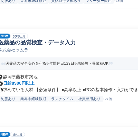
制服あり
業界未経験歓迎
資格取得支援あり
フリーター歓迎
+15個
NEW
契約社員
医薬品の品質検査・データ入力
株式会社ツムラ
医薬品の安全安心を守る✨年間休日129日✨未経験・異業種OK
静岡県藤枝市築地
日給8900円以上
求めている人材 【必須条件】 ●高卒以上 ●PCの基本操作・入力ができ.
制服あり
業界未経験歓迎
ランチタイム
社員登用あり
+27個
NEW
正社員