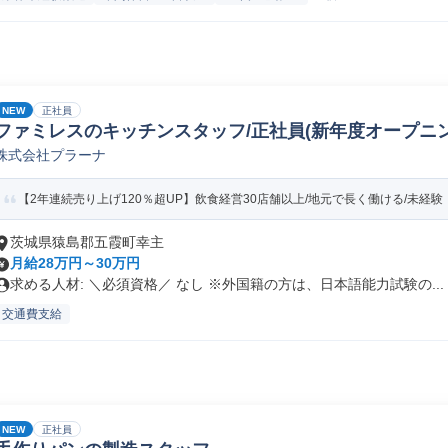
NEW
正社員
ファミレスのキッチンスタッフ/正社員(新年度オープニング
株式会社プラーナ
【2年連続売り上げ120％超UP】飲食経営30店舗以上/地元で長く働ける/未経験・
茨城県猿島郡五霞町幸主
月給28万円～30万円
求める人材: ＼必須資格／ なし ※外国籍の方は、日本語能力試験の...
交通費支給
NEW
正社員