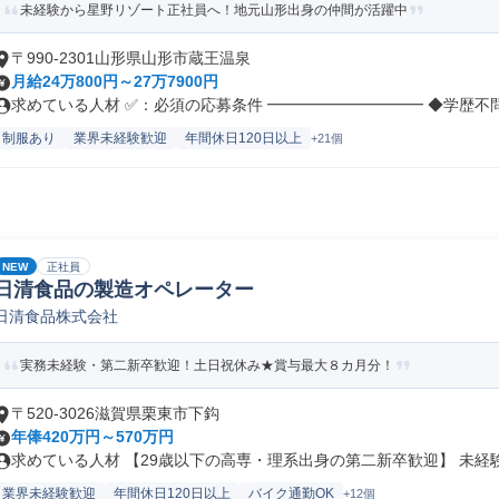
未経験から星野リゾート正社員へ！地元山形出身の仲間が活躍中
〒990-2301山形県山形市蔵王温泉
月給24万800円～27万7900円
求めている人材 ✅：必須の応募条件 ━━━━━━━━━━ ◆学歴不問 .
制服あり
業界未経験歓迎
年間休日120日以上
+21個
NEW
正社員
日清食品の製造オペレーター
日清食品株式会社
実務未経験・第二新卒歓迎！土日祝休み★賞与最大８カ月分！
〒520-3026滋賀県栗東市下鈎
年俸420万円～570万円
求めている人材 【29歳以下の高専・理系出身の第二新卒歓迎】 未経験か
業界未経験歓迎
年間休日120日以上
バイク通勤OK
+12個