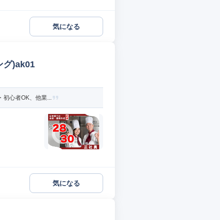
気になる
)ak01
初心者OK、他業...
気になる