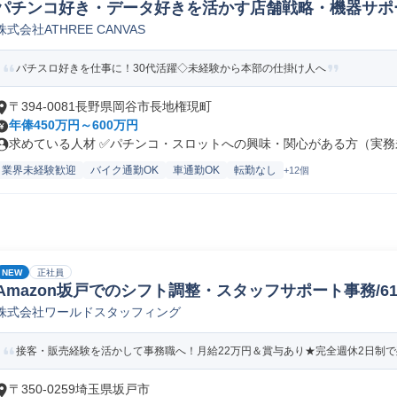
パチンコ好き・データ好きを活かす店舗戦略・機器サポ
株式会社ATHREE CANVAS
パチスロ好きを仕事に！30代活躍◇未経験から本部の仕掛け人へ
〒394-0081長野県岡谷市長地権現町
年俸450万円～600万円
求めている人材 ✅パチンコ・スロットへの興味・関心がある方（実務未
業界未経験歓迎
バイク通勤OK
車通勤OK
転勤なし
+12個
NEW
正社員
Amazon坂戸でのシフト調整・スタッフサポート事務/61578
株式会社ワールドスタッフィング
接客・販売経験を活かして事務職へ！月給22万円＆賞与あり★完全週休2日制で残
〒350-0259埼玉県坂戸市