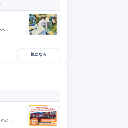
...
気になる
と...