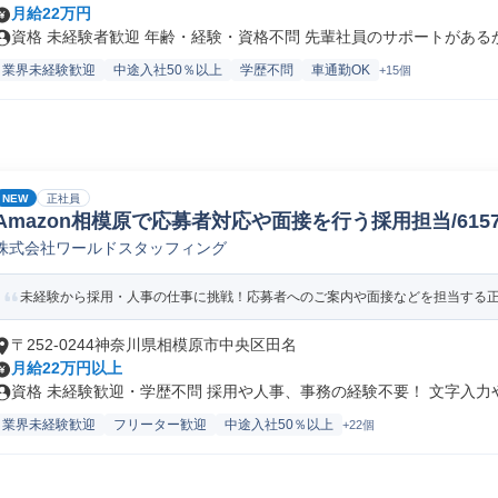
月給22万円
資格 未経験者歓迎 年齢・経験・資格不問 先輩社員のサポートがあるから
業界未経験歓迎
中途入社50％以上
学歴不問
車通勤OK
+15個
NEW
正社員
Amazon相模原で応募者対応や面接を行う採用担当/61578_
株式会社ワールドスタッフィング
未経験から採用・人事の仕事に挑戦！応募者へのご案内や面接などを担当する正社
〒252-0244神奈川県相模原市中央区田名
月給22万円以上
資格 未経験歓迎・学歴不問 採用や人事、事務の経験不要！ 文字入力やE
業界未経験歓迎
フリーター歓迎
中途入社50％以上
+22個