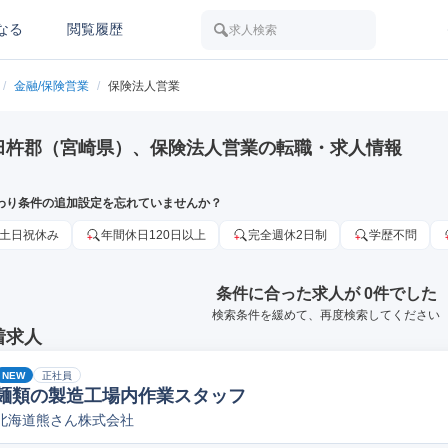
なる
閲覧履歴
求人検索
/
金融/保険営業
/
保険法人営業
臼杵郡（宮崎県）、保険法人営業の転職・求人情報
わり条件の追加設定を忘れていませんか？
土日祝休み
年間休日120日以上
完全週休2日制
学歴不問
条件に合った求人が 0件でした
検索条件を緩めて、再度検索してください
着求人
NEW
正社員
麺類の製造工場内作業スタッフ
北海道熊さん株式会社