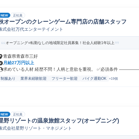
NEW
正社員
秋オープンのクレーンゲーム専門店の店舗スタッフ
株式会社万代エンターテイメント
オープニング⭐転勤なしの地域限定社員募集！社会人経験1年以上
青森県青森市三好
月給27万円以上
求めている人材 経歴不問！人柄と意欲を重視。 ✅必須条件 ――――――
制服あり
業界未経験歓迎
フリーター歓迎
バイク通勤OK
+19個
NEW
正社員
星野リゾートの温泉旅館スタッフ(オープニング)
株式会社星野リゾート・マネジメント