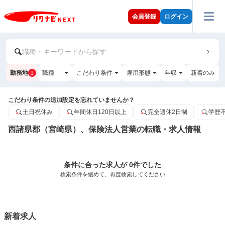
会員登録
ログイン
職種・キーワードから探す
勤務地
職種
こだわり条件
雇用形態
年収
新着のみ
1
こだわり条件の追加設定を忘れていませんか？
土日祝休み
年間休日120日以上
完全週休2日制
学歴
西諸県郡（宮崎県）、保険法人営業の転職・求人情報
条件に合った求人が 0件でした
検索条件を緩めて、再度検索してください
新着求人