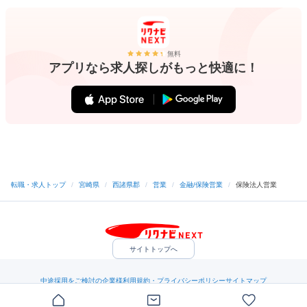
無料
アプリなら求人探しがもっと快適に！
転職・求人トップ
/
宮崎県
/
西諸県郡
/
営業
/
金融/保険営業
/
保険法人営業
サイトトップへ
中途採用をご検討の企業様
利用規約・プライバシーポリシー
サイトマップ
ヘルプ・お問い合わせ
（C）Indeed Inc.