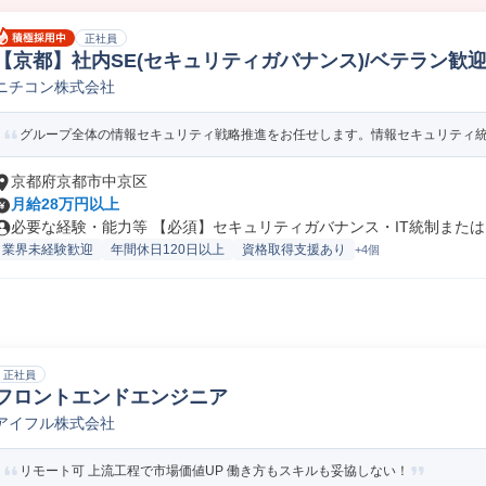
正社員
【京都】社内SE(セキュリティガバナンス)/ベテラン歓迎
ニチコン株式会社
テムエンジニア
グループ全体の情報セキュリティ戦略推進をお任せします。情報セキュリティ統制
京都府京都市中京区
月給28万円以上
必要な経験・能力等 【必須】セキュリティガバナンス・IT統制または、
業界未経験歓迎
年間休日120日以上
資格取得支援あり
+4個
正社員
フロントエンドエンジニア
アイフル株式会社
リモート可 上流工程で市場価値UP 働き方もスキルも妥協しない！