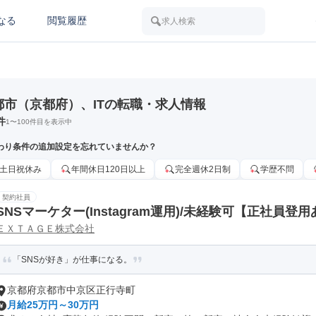
なる
閲覧履歴
求人検索
都市（京都府）、ITの転職・求人情報
件
1
〜
100
件目を表示中
わり条件の追加設定を忘れていませんか？
土日祝休み
年間休日120日以上
完全週休2日制
学歴不問
契約社員
SNSマーケター(Instagram運用)/未経験可【正社員登
ＥＸＴＡＧＥ株式会社
「SNSが好き」が仕事になる。
京都府京都市中京区正行寺町
月給25万円～30万円