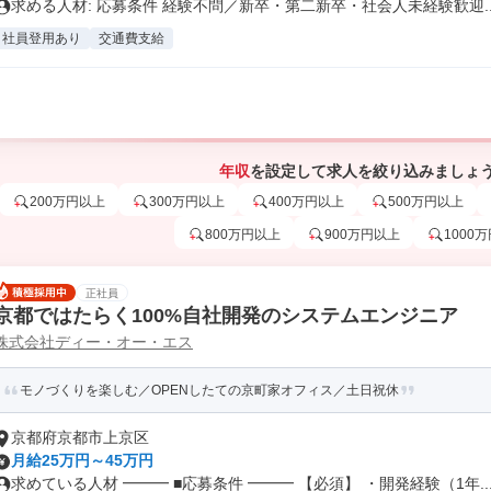
求める人材: 応募条件 経験不問／新卒・第二新卒・社会人未経験歓迎..
社員登用あり
交通費支給
年収
を設定して求人を絞り込みましょ
200万円以上
300万円以上
400万円以上
500万円以上
800万円以上
900万円以上
1000
正社員
京都ではたらく100%自社開発のシステムエンジニア
株式会社ディー・オー・エス
モノづくりを楽しむ／OPENしたての京町家オフィス／土日祝休
京都府京都市上京区
月給25万円～45万円
求めている人材 ━━━ ■応募条件 ━━━ 【必須】 ・開発経験（1年..