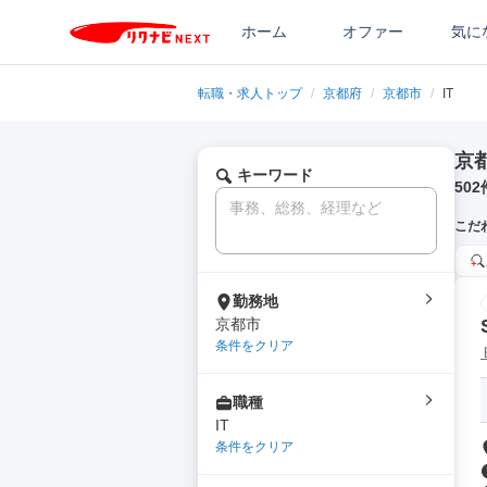
ホーム
オファー
気に
転職・求人トップ
/
京都府
/
京都市
/
IT
京
キーワード
502
こだ
勤務地
京都市
条件をクリア
職種
IT
条件をクリア