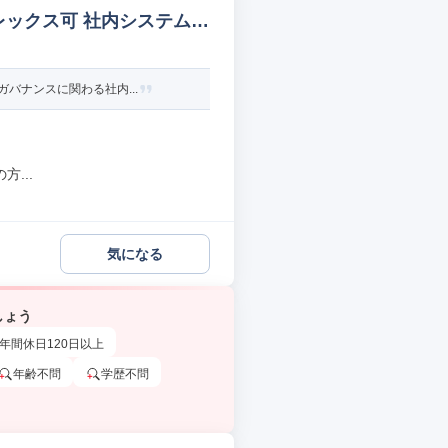
レックス可 社内システムエ
バナンスに関わる社内...
...
気になる
しょう
年間休日120日以上
年齢不問
学歴不問