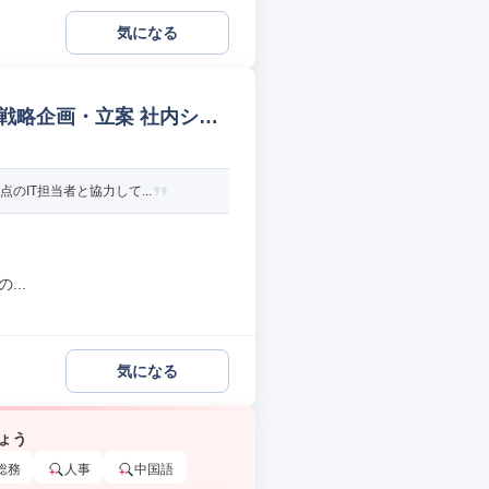
気になる
門戦略企画・立案 社内シス
IT担当者と協力して...
..
気になる
ょう
総務
人事
中国語