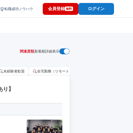
会員登録
ログイン
転職成功ノウハウ
無料
関連度順
新着順
詳細表示
未経験者歓迎
在宅勤務（リモートワーク）OK
家賃補助・住宅手当
用あり】