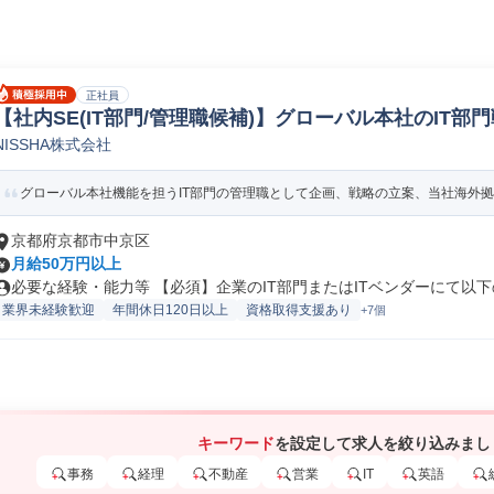
正社員
【社内SE(IT部門/管理職候補)】グローバル本社のIT部
NISSHA株式会社
テムエンジニア
グローバル本社機能を担うIT部門の管理職として企画、戦略の立案、当社海外拠点の
京都府京都市中京区
月給50万円以上
必要な経験・能力等 【必須】企業のIT部門またはITベンダーにて以下の.
業界未経験歓迎
年間休日120日以上
資格取得支援あり
+7個
キーワード
を設定して求人を絞り込みまし
事務
経理
不動産
営業
IT
英語