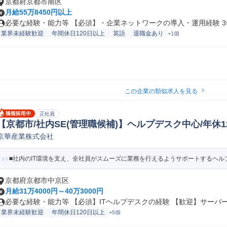
京都府京都市南区
月給55万8450円以上
必要な経験・能力等 【必須】・企業ネットワークの導入・運用経験 3年
業界未経験歓迎
年間休日120日以上
英語
退職金あり
+1個
この企業の類似求人を見る
正社員
【京都市/社内SE(管理職候補)】ヘルプデスク中心/年休12
京華産業株式会社
内システムエンジニア
■社内のIT環境を支え、全社員がスムーズに業務を行えるようサポートするヘルプ
京都府京都市中京区
月給31万4000円～40万3000円
必要な経験・能力等 【必須】ITヘルプデスクの経験 【歓迎】サーバーや
業界未経験歓迎
年間休日120日以上
+5個