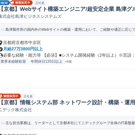
NEW
正社員
【京都】Webサイト構築エンジニア/超安定企業 島津グルー
株式会社島津ビジネスシステムズ
プンSE
島津製作所の国内外のWebサイトの構築・運用において、ご経験や適正に応じて開
京都府京都市中京区
月給27万3800円以上
必要な経験・能力等 【必須】■システム開発経験（2年以上）※言語：Ja
業界未経験歓迎
年間休日120日以上
+6個
正社員
【京都】情報システム部 ネットワーク設計・構築・運用
ニデック株式会社
ワークエンジニア
主な担当業務は、リーダーとして京都本社にてニデックグループ全体のIT基盤最適