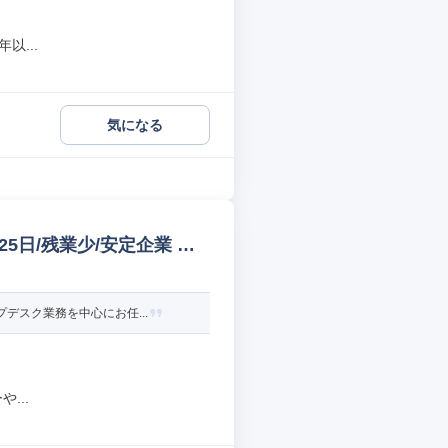
以...
気になる
5日/残業少/安定企業 社
デスク業務を中心にお任...
...