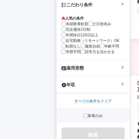
こだわり条件
人気の条件
未経験者歓迎
土日祝休み
完全週休2日制
年間休日120日以上
在宅勤務（リモートワーク）OK
転勤なし
服装自由
年齢不問
学歴不問
語学力を活かせる
雇用形態
年収
すべての条件をクリア
新着のみ
検索