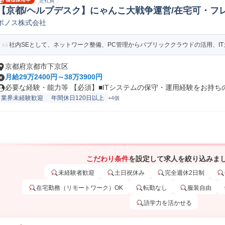
正社員
【京都/ヘルプデスク】にゃんこ大戦争運営/在宅可・フ
ポノス株式会社
ンジニア
社内SEとして、ネットワーク整備、PC管理からパブリッククラウドの活用、ITガ
京都府京都市下京区
月給29万2400円～38万3900円
必要な経験・能力等 【必須】■ITシステムの保守・運用経験をお持ちの方
業界未経験歓迎
年間休日120日以上
+4個
こだわり条件
を設定して求人を絞り込みま
未経験者歓迎
土日祝休み
完全週休2日制
在宅勤務（リモートワーク）OK
転勤なし
服装自由
語学力を活かせる