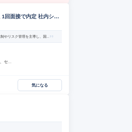
 1回面接で内定 社内シス
やリスク管理を主導し、国...
セ...
気になる