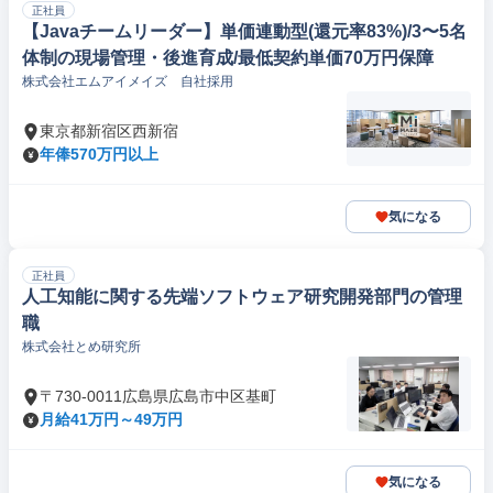
正社員
【Javaチームリーダー】単価連動型(還元率83%)/3〜5名
体制の現場管理・後進育成/最低契約単価70万円保障
株式会社エムアイメイズ 自社採用
東京都新宿区西新宿
年俸570万円以上
気になる
正社員
人工知能に関する先端ソフトウェア研究開発部門の管理
職
株式会社とめ研究所
〒730-0011広島県広島市中区基町
月給41万円～49万円
気になる