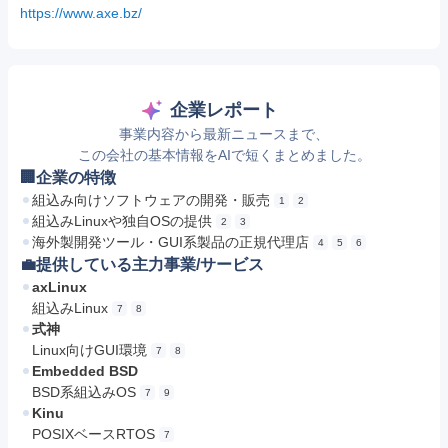
https://www.axe.bz/
企業レポート
事業内容から最新ニュースまで、
この会社の基本情報をAIで短くまとめました。
🏢企業の特徴
組込み向けソフトウェアの開発・販売
1
2
組込みLinuxや独自OSの提供
2
3
海外製開発ツール・GUI系製品の正規代理店
4
5
6
💼提供している主力事業/サービス
axLinux
組込みLinux
7
8
式神
Linux向けGUI環境
7
8
Embedded BSD
BSD系組込みOS
7
9
Kinu
POSIXベースRTOS
7