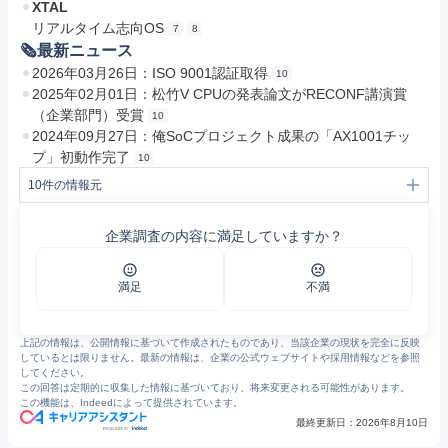
XTAL
リアルタイム志向OS
7
8
🗞最新ニュース
2026年03月26日：ISO 9001認証取得
10
2025年02月01日：松竹V CPUの発表論文がRECONF講演賞
（企業部門）受賞
10
2024年09月27日：俺SoCプロジェクト成果の「AX1001チッ
プ」初動作完了
10
10
件の情報元
1
https://www.axe.bz/news/pdf/2008/keil_20080509.pdf
2
https://www.axe.bz/english/products/business.html
企業調査の内容に満足していますか？
3
https://www.axe.bz/english/company/history.html
4
https://www.axe.bz/foreign/segger/index.html
5
https://www.axe.bz/foreign/slint/
6
https://www.axe.bz/foreign/hitex/cortino.html
満足
不満
7
https://www.axe.bz/english/products/index.html
8
https://www.axe.bz/company/
9
https://www.axe.bz/bsd/english/
上記の情報は、公開情報に基づいて作成されたものであり、当該企業の現状を完全に反映
10
https://www.axe.bz/
しているとは限りません。最新の情報は、企業の公式ウェブサイトや採用情報などを参照
してください。
この回答は定期的に収集した情報に基づいており、将来変更される可能性があります。
この機能は、Indeedによって提供されています。
最終更新日：
2026年8月10日