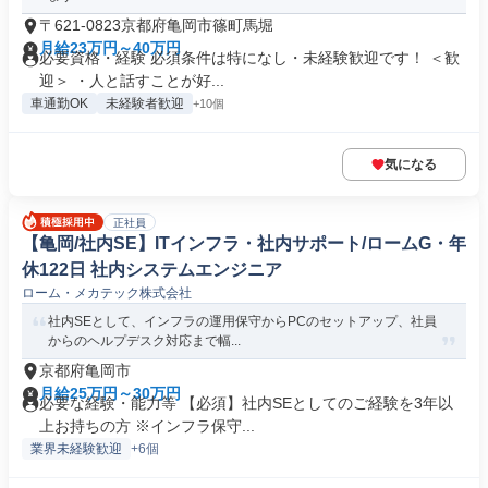
〒621-0823京都府亀岡市篠町馬堀
月給23万円～40万円
必要資格・経験 必須条件は特になし・未経験歓迎です！ ＜歓
迎＞ ・人と話すことが好...
車通勤OK
未経験者歓迎
+10個
気になる
正社員
【亀岡/社内SE】ITインフラ・社内サポート/ロームG・年
休122日 社内システムエンジニア
ローム・メカテック株式会社
社内SEとして、インフラの運用保守からPCのセットアップ、社員
からのヘルプデスク対応まで幅...
京都府亀岡市
月給25万円～30万円
必要な経験・能力等 【必須】社内SEとしてのご経験を3年以
上お持ちの方 ※インフラ保守...
業界未経験歓迎
+6個