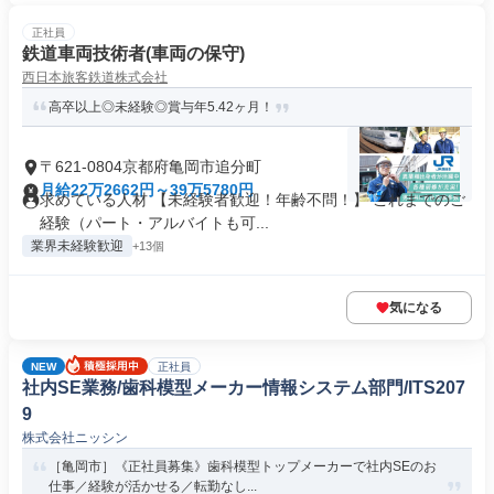
正社員
鉄道車両技術者(車両の保守)
西日本旅客鉄道株式会社
高卒以上◎未経験◎賞与年5.42ヶ月！
〒621-0804京都府亀岡市追分町
月給22万2662円～39万5780円
求めている人材 【未経験者歓迎！年齢不問！】 これまでのご
経験（パート・アルバイトも可...
業界未経験歓迎
+13個
気になる
NEW
正社員
社内SE業務/歯科模型メーカー情報システム部門/ITS207
9
株式会社ニッシン
［亀岡市］《正社員募集》歯科模型トップメーカーで社内SEのお
仕事／経験が活かせる／転勤なし...