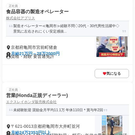
正社員
食品容器の製造オペレーター
株式会社アプリス
製造オペレーター≪亀岡市≫経験不問◇20代・30代男性活躍中◇
景気に左右されにくい安定感抜...
京都府亀岡市宮前町猪倉
月給21万円～28万2000円
資格・経験 要普通免許
気になる
正社員
営業(Honda正規ディーラー)
エクスレイホンダ販売株式会社
未経験歓迎 奨励金月平均11.1万 年休110日＊賞与年2回
〒621-0013京都府亀岡市大井町並河
月給24万2353円以上