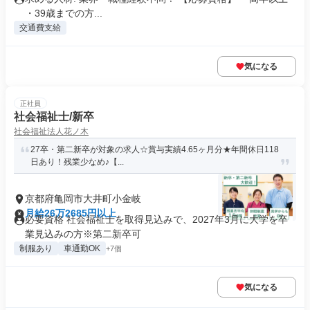
・39歳までの方...
交通費支給
気になる
正社員
社会福祉士/新卒
社会福祉法人花ノ木
27卒・第二新卒が対象の求人☆賞与実績4.65ヶ月分★年間休日118
日あり！残業少なめ♪【...
京都府亀岡市大井町小金岐
月給26万2685円以上
必要資格 社会福祉士を取得見込みで、2027年3月に大学を卒
業見込みの方※第二新卒可
制服あり
車通勤OK
+7個
気になる