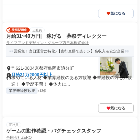
気になる
正社員
月給31~40万円| 稼げる 葬祭ディレクター
ライフアンドデザイン・グループ西日本株式会社
営業無！当日運営に特化♪【直行直帰で楽チン】高収入＆安定企業
〒621-0804京都府亀岡市追分町
月給31万2000円以上
求めている人材 ◆業界経験のある方歓迎 ◆未経験の方も大歓
迎！ ◆学歴不問！ ◆体力に...
業界未経験歓迎
+13個
気になる
正社員
ゲームの動作確認・バグチェックスタッフ
合同会社ZERO