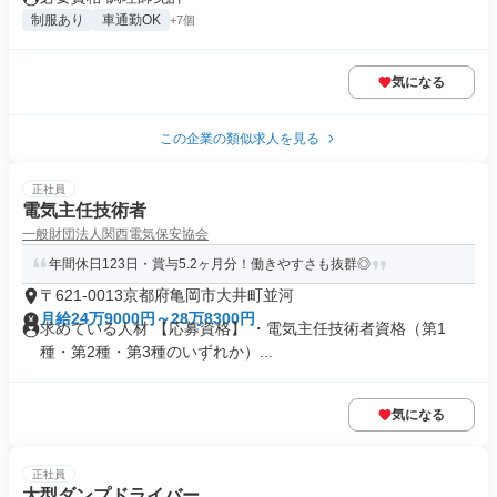
制服あり
車通勤OK
+7個
気になる
この企業の類似求人を見る
正社員
電気主任技術者
一般財団法人関西電気保安協会
年間休日123日・賞与5.2ヶ月分！働きやすさも抜群◎
〒621-0013京都府亀岡市大井町並河
月給24万9000円～28万8300円
求めている人材 【応募資格】 ・電気主任技術者資格（第1
種・第2種・第3種のいずれか）...
気になる
正社員
大型ダンプドライバー