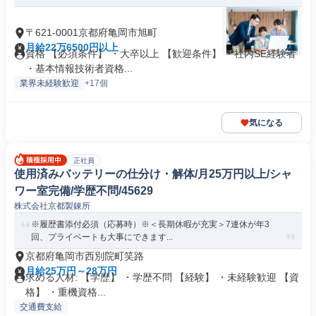
〒621-0001京都府亀岡市旭町
月給22万6500円以上
資格 【必須条件】 ・大卒以上 【歓迎条件】 ・社内SE経験者
・基本情報技術者資格...
業界未経験歓迎
+17個
気になる
正社員
使用済みバッテリーの仕分け・解体/月25万円以上/シャ
ワー室完備/学歴不問/45629
株式会社京都製錬所
※履歴書添付必須（応募時）※＜長期休暇が充実＞7連休が年3
回、プライベートも大事にできます...
京都府亀岡市西別院町笑路
月給25万円～28万円
求める人材: 【学歴】 ・学歴不問 【経験】 ・未経験歓迎 【資
格】 ・重機資格...
交通費支給