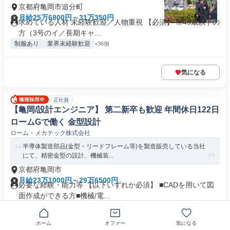
京都府亀岡市追分町
月給25万6800円～31万350円
求めている人材 未経験歓迎／人物重視 【必須】 ◎45歳以下の
方（3号のイ／長期キャ...
制服あり
業界未経験歓迎
+36個
気になる
正社員
【亀岡/設計エンジニア】 第二新卒も歓迎 年間休日122日
ロームGで働く 金型設計
ローム・メカテック株式会社
半導体製造部品(金型・リードフレーム等)を製造販売している当社
にて、精密金型の設計、機械装...
京都府亀岡市
月給23万1000円～29万6500円
必要な経験・能力等 【以下いずれか必須】 ■CADを用いて図
面作成ができる方■機械/電...
業界未経験歓迎
+6個
ホーム
オファー
気になる