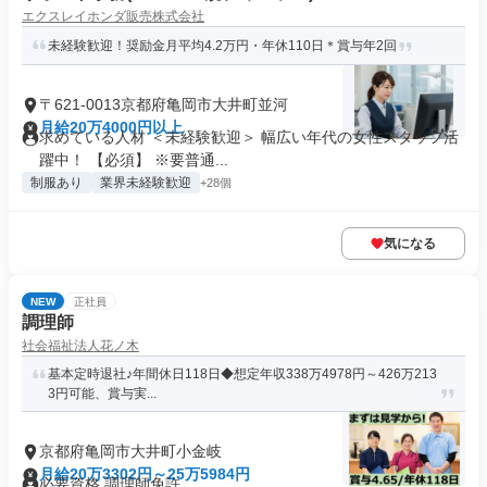
エクスレイホンダ販売株式会社
未経験歓迎！奨励金月平均4.2万円・年休110日＊賞与年2回
〒621-0013京都府亀岡市大井町並河
月給20万4000円以上
求めている人材 ＜未経験歓迎＞ 幅広い年代の女性スタッフ活
躍中！ 【必須】 ※要普通...
制服あり
業界未経験歓迎
+28個
気になる
NEW
正社員
調理師
社会福祉法人花ノ木
基本定時退社♪年間休日118日◆想定年収338万4978円～426万213
3円可能、賞与実...
京都府亀岡市大井町小金岐
月給20万3302円～25万5984円
必要資格 調理師免許