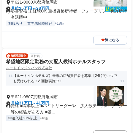
〒621-0000京都府亀岡市
月給25万円～28万円
応募資格 未経験OK 重機資格所持者・フォークリフト免許所持
者活躍中
制服あり
業界未経験歓迎
+18個
気になる
正社員
希望地区限定勤務の支配人候補ホテルスタッフ
ルートインジャパン株式会社
【ルートインホテルズ】未来の店舗責任者を募集【24時間いつで
も受けられる！AI面接実施中！...
〒621-0807京都府亀岡市
月給31万円～41万円
資格 ■高卒以上 ■バイトリーダーや、少人数チームの リーダー
等の経験がある方 ■基...
中途入社50％以上
+10個