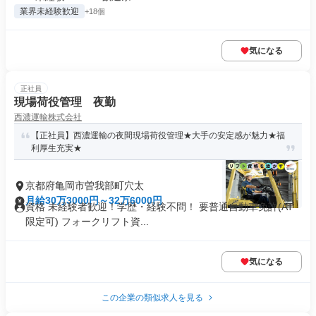
業界未経験歓迎
+18個
気になる
正社員
現場荷役管理 夜勤
西濃運輸株式会社
【正社員】⻄濃運輸の夜間現場荷役管理★大手の安定感が魅力★福
利厚生充実★
京都府亀岡市曽我部町穴太
月給30万3000円～32万6000円
資格 未経験者歓迎！学歴・経験不問！ 要普通⾃動⾞免許(AT
限定可) フォークリフト資...
気になる
この企業の類似求人を見る