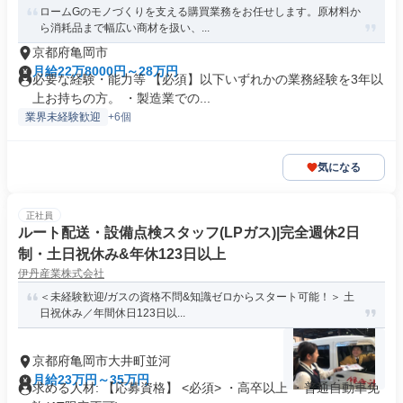
ロームGのモノづくりを支える購買業務をお任せします。原材料か
ら消耗品まで幅広い商材を扱い、...
京都府亀岡市
月給22万8000円～28万円
必要な経験・能力等 【必須】以下いずれかの業務経験を3年以
上お持ちの方。 ・製造業での...
業界未経験歓迎
+6個
気になる
正社員
ルート配送・設備点検スタッフ(LPガス)|完全週休2日
制・土日祝休み&年休123日以上
伊丹産業株式会社
＜未経験歓迎/ガスの資格不問&知識ゼロからスタート可能！＞ 土
日祝休み／年間休日123日以...
京都府亀岡市大井町並河
月給23万円～35万円
求める人材: 【応募資格】 <必須> ・高卒以上 ・普通自動車免