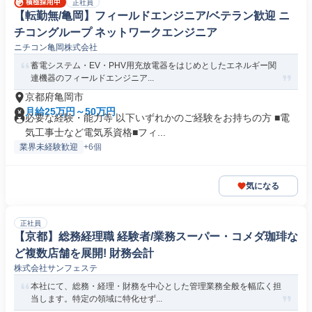
正社員
【転勤無/亀岡】フィールドエンジニア/ベテラン歓迎 ニ
チコングループ ネットワークエンジニア
ニチコン亀岡株式会社
蓄電システム・EV・PHV用充放電器をはじめとしたエネルギー関
連機器のフィールドエンジニア...
京都府亀岡市
月給25万円～50万円
必要な経験・能力等 以下いずれかのご経験をお持ちの方 ■電
気工事士など電気系資格■フィ...
業界未経験歓迎
+6個
気になる
正社員
【京都】総務経理職 経験者/業務スーパー・コメダ珈琲な
ど複数店舗を展開! 財務会計
株式会社サンフェステ
本社にて、総務・経理・財務を中心とした管理業務全般を幅広く担
当します。特定の領域に特化せず...