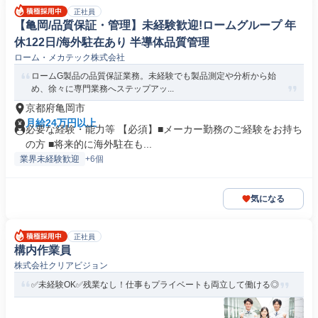
正社員
【亀岡/品質保証・管理】未経験歓迎!ロームグループ 年
休122日/海外駐在あり 半導体品質管理
ローム・メカテック株式会社
ロームG製品の品質保証業務。未経験でも製品測定や分析から始
め、徐々に専門業務へステップアッ...
京都府亀岡市
月給24万円以上
必要な経験・能力等 【必須】■メーカー勤務のご経験をお持ち
の方 ■将来的に海外駐在も...
業界未経験歓迎
+6個
気になる
正社員
構内作業員
株式会社クリアビジョン
✅未経験OK✅残業なし！仕事もプライベートも両立して働ける◎