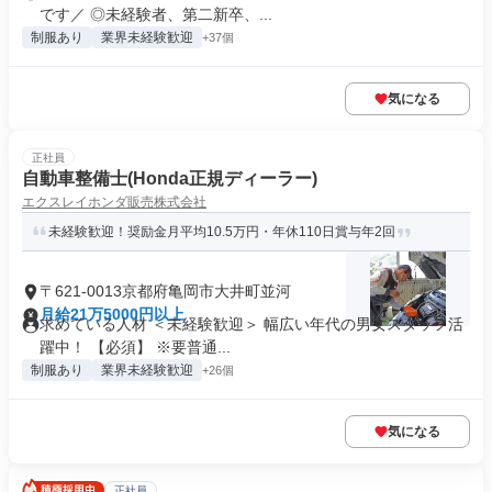
です／ ◎未経験者、第二新卒、...
制服あり
業界未経験歓迎
+37個
気になる
正社員
自動車整備士(Honda正規ディーラー)
エクスレイホンダ販売株式会社
未経験歓迎！奨励金月平均10.5万円・年休110日賞与年2回
〒621-0013京都府亀岡市大井町並河
月給21万5000円以上
求めている人材 ＜未経験歓迎＞ 幅広い年代の男女スタッフ活
躍中！ 【必須】 ※要普通...
制服あり
業界未経験歓迎
+26個
気になる
正社員