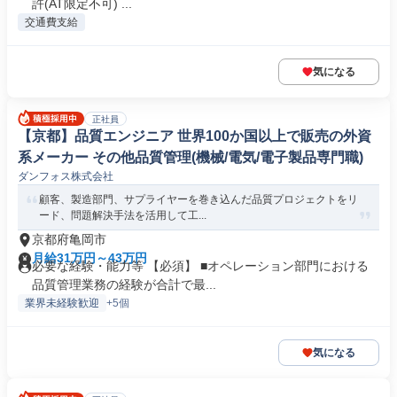
許(AT限定不可) ...
交通費支給
気になる
正社員
【京都】品質エンジニア 世界100か国以上で販売の外資
系メーカー その他品質管理(機械/電気/電子製品専門職)
ダンフォス株式会社
顧客、製造部門、サプライヤーを巻き込んだ品質プロジェクトをリ
ード、問題解決手法を活用して工...
京都府亀岡市
月給31万円～43万円
必要な経験・能力等 【必須】 ■オペレーション部門における
品質管理業務の経験が合計で最...
業界未経験歓迎
+5個
気になる