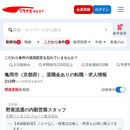
会員登録
ログイン
職種・キーワードから探す
条件保存
勤務地
職種
こだわり条件
雇用形態
年収
新着のみ
1
1
こだわり条件の追加設定を忘れていませんか？
土日祝休み
年間休日120日以上
完全週休2日制
学歴
亀岡市（京都府）、退職金ありの転職・求人情報
213
件
1
〜
100
件目を表示中
関連度順
新着順
詳細表示
正社員
野菜流通の内勤営業スタッフ
京都ベジタブルフルーツ株式会社
【未経験歓迎】ノルマなし・残業ほぼ無し・野菜もお得に購入でき
ます！