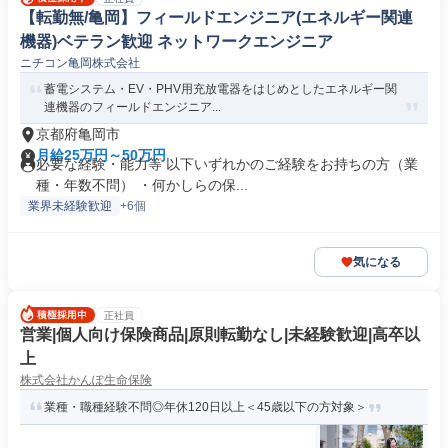
【転勤無/亀岡】フィールドエンジニア(エネルギー関連
機器)ベテラン歓迎 ネットワークエンジニア
ニチコン亀岡株式会社
蓄電システム・EV・PHV用充放電器をはじめとしたエネルギー関
連機器のフィールドエンジニア...
京都府亀岡市
月給25万円～50万円
必要な経験・能力等 以下いずれかのご経験をお持ちの方（業
種・年数不問） ・何かしらの保...
業界未経験歓迎
+6個
気になる
正社員
営業|個人向け保険商品|原則転勤なし|未経験歓迎|高卒以
上
株式会社かんぽ生命保険
業種・職種経験不問◎年休120日以上＜45歳以下の方対象＞