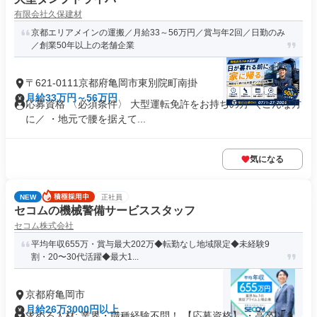
有限会社久保建材
京都エリアメインの運搬／月給33～56万円／賞与年2回／日勤のみ
／創業50年以上の老舗企業
〒621-0111京都府亀岡市東別院町南掛
月給33万円～56万円
応募資格 〈必須条件〉 大型運転免許をお持ちの方 ＼こんな方
に／ ・地元で腰を据えて...
気になる
NEW
正社員
セコムの機械警備サービススタッフ
セコム株式会社
平均年収655万・賞与最大202万◆転勤なし地域限定◆未経験9
割・20〜30代活躍◆最大1...
京都府亀岡市
月給26万3000円以上
求める人材: 業界・職種経験不問！ 【応募資格】 ・高卒以上