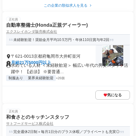
この企業の類似求人を見る
正社員
自動車整備士(Honda正規ディーラー)
エクスレイホンダ販売株式会社
未経験歓迎！奨励金月平均10.5万円・年休110日賞与年2回
〒621-0013京都府亀岡市大井町並河
月給21万5000円以上
求めている人材 ＜未経験歓迎＞ 幅広い年代の男女スタッフ活
躍中！ 【必須】 ※要普通...
制服あり
業界未経験歓迎
+26個
気になる
正社員
和食さとのキッチンスタッフ
サトフードサービス株式会社
完全週休2日制＋毎月1日分のプラス休暇／プライベートも充実◎