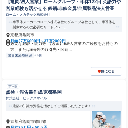
【亀岡/法人営業】ロームグループ・年休122日 英語力や
営業経験も活かせる 鉄鋼/非鉄金属/金属製品法人営業
ローム・メカテック株式会社
半導体メーカーのローム株式会社のグループ会社として、半導体を
製像するのに必要なリードフレー...
京都府亀岡市
月給27万6000円～37万2000円
必要な経験・能力等 【必須】■法人営業のご経験をお持ちの
方、または■海外の取引先・関連...
業界未経験歓迎
+7個
気になる
正社員
点検・報告書作成/京都亀岡
株式会社 ビックスマイル
建築の知識や資格を活かしてご活躍いただけます！
京都府亀岡市篠町篠
月給25万円～50万円