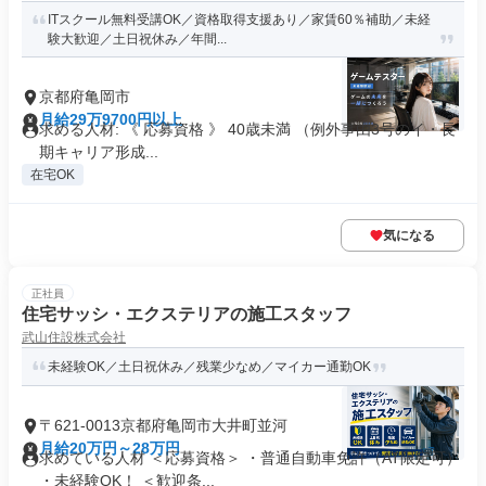
ITスクール無料受講OK／資格取得支援あり／家賃60％補助／未経
験大歓迎／土日祝休み／年間...
京都府亀岡市
月給29万9700円以上
求める人材: 《 応募資格 》 40歳未満 （例外事由3号のイ・長
期キャリア形成...
在宅OK
気になる
正社員
住宅サッシ・エクステリアの施工スタッフ
武山住設株式会社
未経験OK／土日祝休み／残業少なめ／マイカー通勤OK
〒621-0013京都府亀岡市大井町並河
月給20万円～28万円
求めている人材 ＜応募資格＞ ・普通自動車免許（AT限定可）
・未経験OK！ ＜歓迎条...