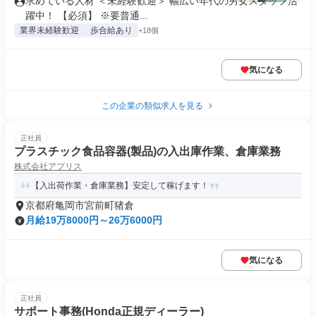
求めている人材 ＜未経験歓迎＞ 幅広い年代の男女スタッフ活
躍中！ 【必須】 ※要普通...
業界未経験歓迎
歩合給あり
+18個
気になる
この企業の類似求人を見る
正社員
プラスチック食品容器(製品)の入出庫作業、倉庫業務
株式会社アプリス
【入出荷作業・倉庫業務】安定して稼げます！
京都府亀岡市宮前町猪倉
月給19万8000円～26万6000円
気になる
正社員
サポート事務(Honda正規ディーラー)