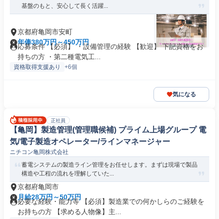
基盤のもと、安心して長く活躍...
京都府亀岡市安町
年俸380万円～450万円
応募条件 【必須】 ・設備管理の経験 【歓迎】 下記資格をお
持ちの方 ・第二種電気工...
資格取得支援あり
+6個
気になる
正社員
【亀岡】製造管理(管理職候補) プライム上場グループ 電
気/電子製造オペレーター/ラインマネージャー
ニチコン亀岡株式会社
蓄電システムの製造ライン管理をお任せします。まずは現場で製品
構造や工程の流れを理解していた...
京都府亀岡市
月給28万円～50万円
必要な経験・能力等 【必須】製造業での何かしらのご経験を
お持ちの方 【求める人物像】主...