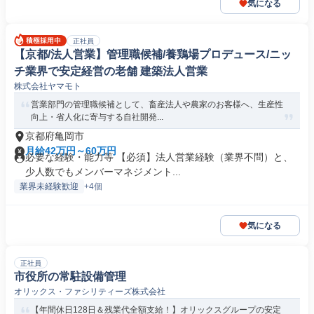
気になる
正社員
【京都/法人営業】管理職候補/養鶏場プロデュース/ニッ
チ業界で安定経営の老舗 建築法人営業
株式会社ヤマモト
営業部門の管理職候補として、畜産法人や農家のお客様へ、生産性
向上・省人化に寄与する自社開発...
京都府亀岡市
月給42万円～60万円
必要な経験・能力等 【必須】法人営業経験（業界不問）と、
少人数でもメンバーマネジメント...
業界未経験歓迎
+4個
気になる
正社員
市役所の常駐設備管理
オリックス・ファシリティーズ株式会社
【年間休日128日＆残業代全額支給！】オリックスグループの安定