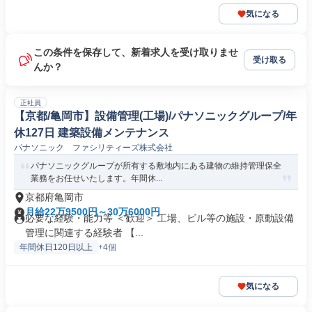
気になる
この条件を保存して、新着求人を受け取りませ
受け取る
んか？
正社員
【京都/亀岡市】設備管理(工場)/パナソニックグループ/年
休127日 建築設備メンテナンス
パナソニック ファシリティーズ株式会社
パナソニックグループが所有する敷地内にある建物の維持管理保全
業務をお任せいたします。年間休...
京都府亀岡市
月給22万9500円～30万6000円
必要な経験・能力等 ＜歓迎＞ 工場、ビル等の施設・原動設備
管理に関連する経験者 【...
年間休日120日以上
+4個
気になる