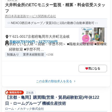
契約社員
大井料金所のETCモニター監視・精算・料金収受スタッ
フ
西日本高速道路サービス関西株式会社
NEXCO西日本グループ／実質3日に1回の勤務◎自動車通勤可
〒621-0017京都府亀岡市大井町北金岐
月給20万9700円～22万7700円
求めている人材 ＜経験・学歴不問＞ ■職種未経験歓迎 ■業種未
経験歓迎 ■学歴不問 ...
制服あり
業界未経験歓迎
+13個
気になる
この企業の類似求人を見る
正社員
【京都・亀岡】購買職(営業・貿易経験歓迎)/年休122
日・ロームグループ 機械生産技術
ローム・メカテック株式会社