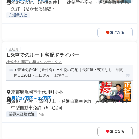
求める人材: 【必須条件】 ・建築学科卒者 ・普通自動車運転
免許 【活かせる経験・...
交通費支給
気になる
正社員
1.5t車でのルート宅配ドライバー
株式会社関西丸和ロジスティクス
▼普通免許OK（条件有）▼生協の宅配｜長距離・夜間なし｜年間
休日120日・土日休み｜上場企...
京都府亀岡市千代川町小林
月給27万円～32万円
資格・経験 ・高卒以上 ・普通自動車免許（AT限定可） ※準
中型自動車免許（5t限定可...
業界未経験歓迎
+5個
気になる