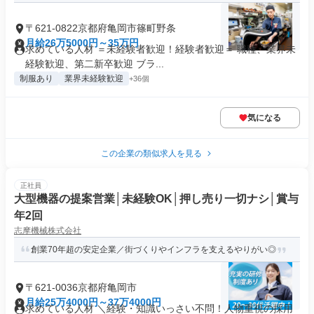
〒621-0822京都府亀岡市篠町野条
月給26万5000円～35万円
求めている人材 ＝未経験者歓迎！経験者歓迎＝ 職種、業界未
経験歓迎、第二新卒歓迎 ブラ...
制服あり
業界未経験歓迎
+36個
気になる
この企業の類似求人を見る
正社員
大型機器の提案営業│未経験OK│押し売り一切ナシ│賞与
年2回
志摩機械株式会社
創業70年超の安定企業／街づくりやインフラを支えるやりがい◎
〒621-0036京都府亀岡市
月給25万4000円～37万4000円
求めている人材 ＼経験・知識いっさい不問！人物重視の採用