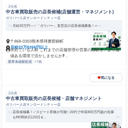
正社員
中古車買取販売の店長候補(店舗運営・マネジメント)
ガリバー人吉サンロードシティー店
月給30万円～✅「ガリバー」直営店の店長候補募集！⭐
〒868-0303熊本県球磨郡錦町
月給33万8266円以上
求めている人材 これまでの店舗管理や営業の経験を、より価
値ある環境で活かしませんか❓️...
業界未経験歓迎
+7個
気になる
正社員
中古車買取販売の店長候補・店舗マネジメント
ガリバー人吉サンロードシティー店
店長候補募！✅️スピード昇格が可能✨20代で年収800万円超の先輩
も❗️年間休日120日＆...