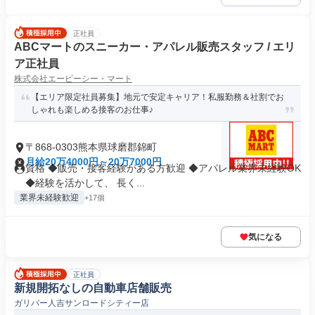
正社員
ABCマートのスニーカー・アパレル販売スタッフ / エリ
ア正社員
株式会社エービーシー・マート
【エリア限定社員募集】地元で安定キャリア！私服勤務＆社割でお
しゃれも楽しめる接客のお仕事♪
〒868-0303熊本県球磨郡錦町
月給20万4000円～20万7000円
資格 ◆販売・接客経験がある方歓迎 ◆アパレル業界未経験OK
◆経験を活かして、 長く...
業界未経験歓迎
+17個
気になる
正社員
新規開拓なしの自動車店舗販売
ガリバー人吉サンロードシティー店