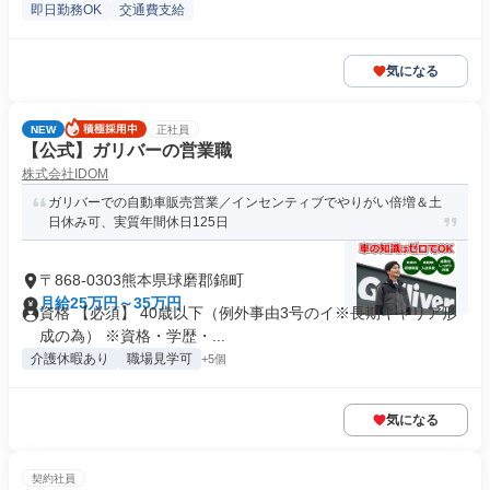
即日勤務OK
交通費支給
気になる
NEW
正社員
【公式】ガリバーの営業職
株式会社IDOM
ガリバーでの自動車販売営業／インセンティブでやりがい倍増＆土
日休み可、実質年間休日125日
〒868-0303熊本県球磨郡錦町
月給25万円～35万円
資格 【必須】 40歳以下（例外事由3号のイ※長期キャリア形
成の為） ※資格・学歴・...
介護休暇あり
職場見学可
+5個
気になる
契約社員