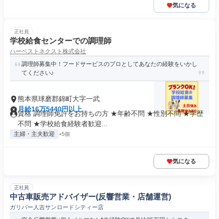
気になる
正社員
学校給食センターでの調理師
ハーベストネクスト株式会社
調理師募集中！フードサービスのプロとしてあなたの経験をいかし
てください♪
熊本県球磨郡錦町大字一武
月給16万5440円以上
資格 調理師免許をお持ちの方 ★年齢不問 ★性別不問 ★学歴
不問 ★学校給食経験者歓迎...
主婦・主夫歓迎
+5個
気になる
正社員
中古車販売アドバイザー(反響営業・店舗運営)
ガリバー人吉サンロードシティー店