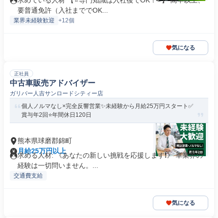
求めている人材 【⭐専門知識は入社後でOK！⭐】 高卒以上、
要普通免許（入社まででOK...
業界未経験歓迎
+12個
気になる
正社員
中古車販売アドバイザー
ガリバー人吉サンロードシティー店
個人ノルマなし×完全反響営業✨未経験から月給25万円スタート✅
賞与年2回⭐年間休日120日
熊本県球磨郡錦町
月給25万円以上
求める人材: 《あなたの新しい挑戦を応援します❗️》 車業界の
経験は一切問いません。...
交通費支給
気になる