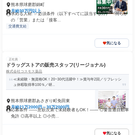
熊本県球磨郡錦町
月給30万円以上
求める人材: ✅必須条件（以下すべてに該当する方） ・何らか
の「営業」または「接客...
交通費支給
気になる
正社員
ドラッグストアの販売スタッフ(リージョナル)
株式会社コスモス薬品
≪未経験・無資格OK！20~30代活躍中！≫賞与年2回／リフレッシ
ュ休暇取得率100％／研...
熊本県球磨郡あさぎり町免田東
月給21万2000円～30万2000円
応募条件 ――意欲次第で未経験者もOK！―― ◎要普通自動車
免許 ◎高卒以上 ◎小売...
気になる