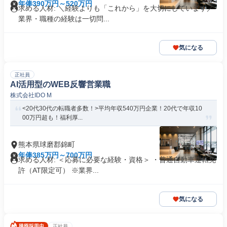
年俸390万円～520万円
求める人材: ＼経験よりも「これから」を大切にしています／
業界・職種の経験は一切問...
気になる
正社員
AI活用型のWEB反響営業職
株式会社IDO M
<20代30代の転職者多数！>平均年収540万円企業！20代で年収10
00万円超も！福利厚...
熊本県球磨郡錦町
年俸385万円～700万円
求める人材: ＜応募に必要な経験・資格＞ ・普通自動車運転免
許（AT限定可） ※業界...
気になる
正社員