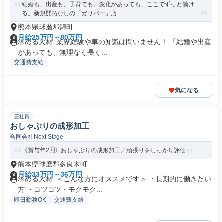
結婚も、出産も、子育ても。変化があっても、ここでずっと働け
る。新規開拓なしの「ガリバー」店...
熊本県球磨郡錦町
月給25万円～80万円
求める人材: 業界経験や車の知識は問いません！ 「結婚や出産
があっても、無理なく長く...
交通費支給
気になる
正社員
おしゃぶりの成形加工
合同会社Next Stage
《賞与年2回》おしゃぶりの成形加工／頑張りをしっかり評価
熊本県球磨郡多良木町
月給33万円～36万円
求める人材: ＜こんな方にオススメです＞ ・長期的に働きたい
方 ・コツコツ・モクモク...
即日勤務OK
交通費支給