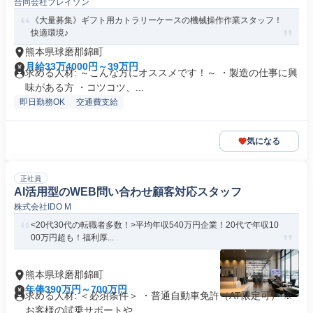
合同会社ブレイゾン
《大量募集》ギフト用カトラリーケースの機械操作作業スタッフ！
快適環境♪
熊本県球磨郡錦町
月給33万4000円～39万円
求める人材: ～こんな方にオススメです！～ ・製造の仕事に興
味がある方 ・コツコツ、...
即日勤務OK
交通費支給
気になる
正社員
AI活用型のWEB問い合わせ顧客対応スタッフ
株式会社IDO M
<20代30代の転職者多数！>平均年収540万円企業！20代で年収10
00万円超も！福利厚...
熊本県球磨郡錦町
年俸390万円～700万円
求める人材: ＜必須条件＞ ・普通自動車免許（AT限定可） ※
お客様の試乗サポートや...