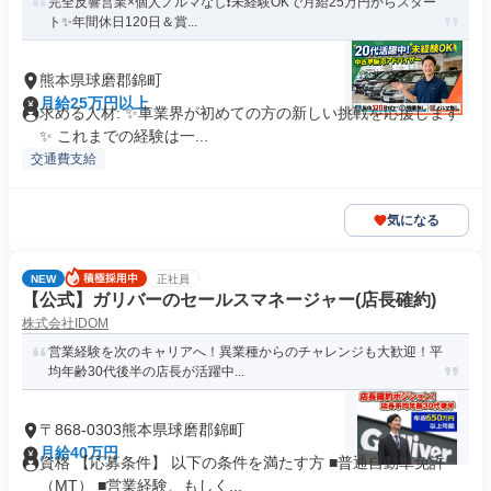
完全反響営業×個人ノルマなし❗️未経験OKで月給25万円からスター
ト✨年間休日120日＆賞...
熊本県球磨郡錦町
月給25万円以上
求める人材: ✨️車業界が初めての方の新しい挑戦を応援します
✨️ これまでの経験は一...
交通費支給
気になる
NEW
正社員
【公式】ガリバーのセールスマネージャー(店長確約)
株式会社IDOM
営業経験を次のキャリアへ！異業種からのチャレンジも大歓迎！平
均年齢30代後半の店長が活躍中...
〒868-0303熊本県球磨郡錦町
月給40万円
資格 【応募条件】 以下の条件を満たす方 ■普通自動車免許
（MT） ■営業経験、もしく...