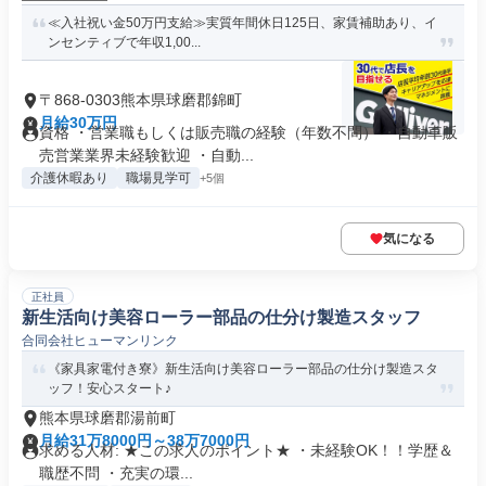
≪入社祝い金50万円支給≫実質年間休日125日、家賃補助あり、イ
ンセンティブで年収1,00...
〒868-0303熊本県球磨郡錦町
月給30万円
資格 ・営業職もしくは販売職の経験（年数不問） ・自動車販
売営業業界未経験歓迎 ・自動...
介護休暇あり
職場見学可
+5個
気になる
正社員
新生活向け美容ローラー部品の仕分け製造スタッフ
合同会社ヒューマンリンク
《家具家電付き寮》新生活向け美容ローラー部品の仕分け製造スタ
ッフ！安心スタート♪
熊本県球磨郡湯前町
月給31万8000円～38万7000円
求める人材: ★この求人のポイント★ ・未経験OK！！学歴＆
職歴不問 ・充実の環...