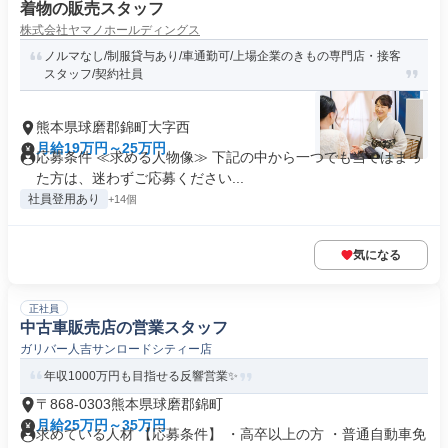
着物の販売スタッフ
株式会社ヤマノホールディングス
ノルマなし/制服貸与あり/車通勤可/上場企業のきもの専門店・接客
スタッフ/契約社員
熊本県球磨郡錦町大字西
月給19万円～25万円
応募条件 ≪求める人物像≫ 下記の中から一つでも当てはまっ
た方は、迷わずご応募ください...
社員登用あり
+14個
気になる
正社員
中古車販売店の営業スタッフ
ガリバー人吉サンロードシティー店
年収1000万円も目指せる反響営業✨
〒868-0303熊本県球磨郡錦町
月給25万円～35万円
求めている人材 【応募条件】 ・高卒以上の方 ・普通自動車免