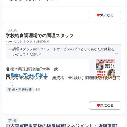
気になる
正社員
学校給食調理場での調理スタッフ
ハーベストネクスト株式会社
調理スタッフ募集中！フードサービスのプロとしてあなたの経験を
いかしてください♪
熊本県球磨郡錦町大字一武
月給16万5440円以上
資格 未経験者大歓迎！ 無資格・未経験可 調理師免許あれば尚
可
主婦・主夫歓迎
+6個
気になる
正社員
中古車買取販売店の店長候補(マネジメント・店舗運営)