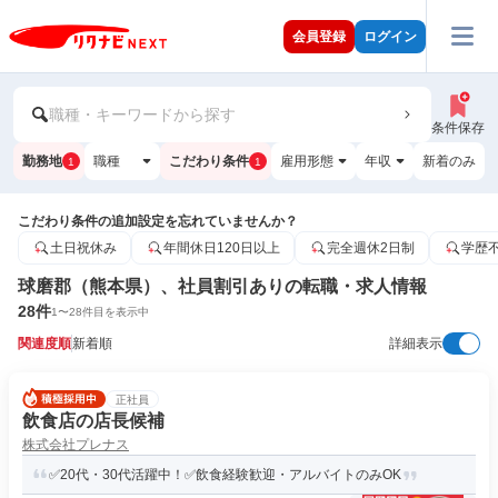
会員登録
ログイン
職種・キーワードから探す
条件保存
勤務地
職種
こだわり条件
雇用形態
年収
新着のみ
1
1
こだわり条件の追加設定を忘れていませんか？
土日祝休み
年間休日120日以上
完全週休2日制
学歴
球磨郡（熊本県）、社員割引ありの転職・求人情報
28
件
1
〜
28
件目を表示中
関連度順
新着順
詳細表示
正社員
飲食店の店長候補
株式会社プレナス
✅20代・30代活躍中！✅飲食経験歓迎・アルバイトのみOK