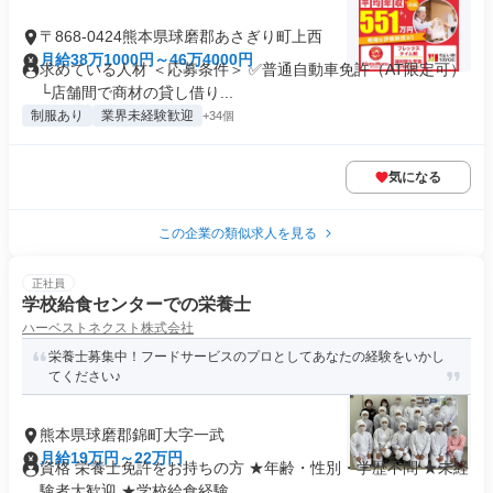
〒868-0424熊本県球磨郡あさぎり町上西
月給38万1000円～46万4000円
求めている人材 ＜応募条件＞ ✅普通自動車免許（AT限定可）
└店舗間で商材の貸し借り...
制服あり
業界未経験歓迎
+34個
気になる
この企業の類似求人を見る
正社員
学校給食センターでの栄養士
ハーベストネクスト株式会社
栄養士募集中！フードサービスのプロとしてあなたの経験をいかし
てください♪
熊本県球磨郡錦町大字一武
月給19万円～22万円
資格 栄養士免許をお持ちの方 ★年齢・性別・学歴不問 ★未経
験者大歓迎 ★学校給食経験...