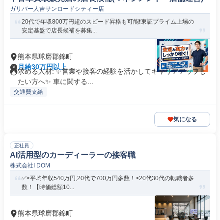
ガリバー人吉サンロードシティー店
20代で年収800万円超のスピード昇格も可能❗️東証プライム上場の
安定基盤で店長候補を募集...
熊本県球磨郡錦町
月給30万円以上
求める人材: ✨️営業や接客の経験を活かしてキャリアアップし
たい方へ✨️ 車に関する...
交通費支給
気になる
正社員
AI活用型のカーディーラーの接客職
株式会社I DOM
✅<平均年収540万円,20代で700万円多数！>20代30代の転職者多
数！【時価総額10...
熊本県球磨郡錦町