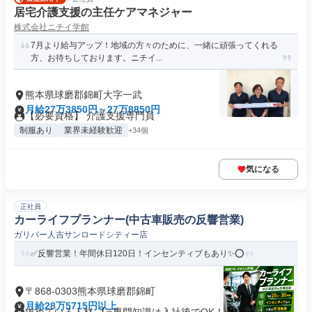
居宅介護支援の主任ケアマネジャー
株式会社ニチイ学館
7月より給与アップ！地域の方々のために、一緒に頑張ってくれる
方、お待ちしております。ニチイ...
熊本県球磨郡錦町大字一武
月給27万3850円～27万8850円
【必要資格】 介護支援専門員
制服あり
業界未経験歓迎
+34個
気になる
正社員
カーライフプランナー(中古車販売の反響営業)
ガリバー人吉サンロードシティー店
✅反響営業！年間休日120日！インセンティブもあり✨⭕
〒868-0303熊本県球磨郡錦町
月給28万5715円以上