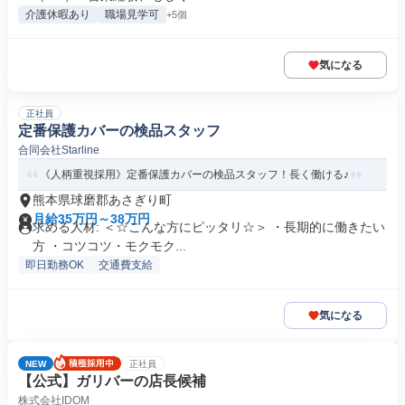
介護休暇あり
職場見学可
+5個
気になる
正社員
定番保護カバーの検品スタッフ
合同会社Starline
《人柄重視採用》定番保護カバーの検品スタッフ！長く働ける♪
熊本県球磨郡あさぎり町
月給35万円～38万円
求める人材: ＜☆こんな方にピッタリ☆＞ ・長期的に働きたい
方 ・コツコツ・モクモク...
即日勤務OK
交通費支給
気になる
NEW
正社員
【公式】ガリバーの店長候補
株式会社IDOM