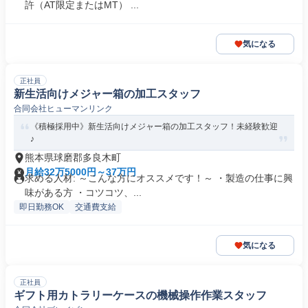
許（AT限定またはMT） ...
気になる
正社員
新生活向けメジャー箱の加工スタッフ
合同会社ヒューマンリンク
《積極採用中》新生活向けメジャー箱の加工スタッフ！未経験歓迎
♪
熊本県球磨郡多良木町
月給32万5000円～37万円
求める人材: ～こんな方にオススメです！～ ・製造の仕事に興
味がある方 ・コツコツ、...
即日勤務OK
交通費支給
気になる
正社員
ギフト用カトラリーケースの機械操作作業スタッフ