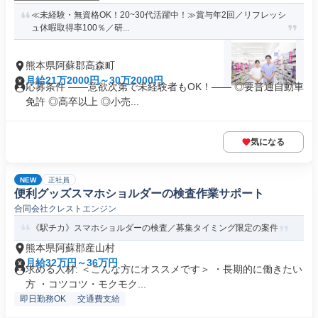
≪未経験・無資格OK！20~30代活躍中！≫賞与年2回／リフレッシ
ュ休暇取得率100％／研...
熊本県阿蘇郡高森町
月給21万2000円～30万2000円
応募条件 ――意欲次第で未経験者もOK！―― ◎要普通自動車
免許 ◎高卒以上 ◎小売...
気になる
NEW
正社員
便利グッズスマホショルダーの検査作業サポート
合同会社クレストエンジン
《駅チカ》スマホショルダーの検査／募集タイミング限定の案件
熊本県阿蘇郡産山村
月給32万円～36万円
求める人材: ＜こんな方にオススメです＞ ・長期的に働きたい
方 ・コツコツ・モクモク...
即日勤務OK
交通費支給