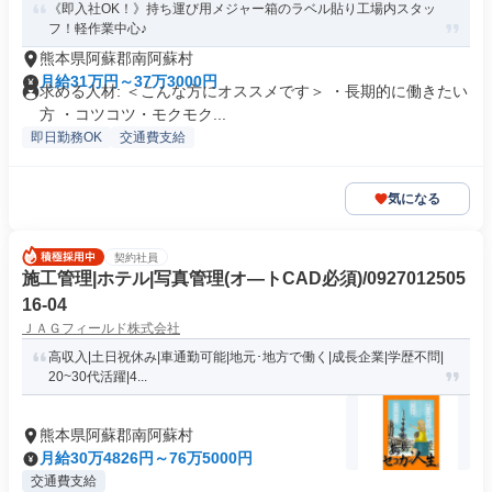
《即入社OK！》持ち運び用メジャー箱のラベル貼り工場内スタッ
フ！軽作業中心♪
熊本県阿蘇郡南阿蘇村
月給31万円～37万3000円
求める人材: ＜こんな方にオススメです＞ ・長期的に働きたい
方 ・コツコツ・モクモク...
即日勤務OK
交通費支給
気になる
契約社員
施工管理|ホテル|写真管理(オ―トCAD必須)/0927012505
16-04
ＪＡＧフィールド株式会社
高収入|土日祝休み|車通勤可能|地元･地方で働く|成長企業|学歴不問|
20~30代活躍|4...
熊本県阿蘇郡南阿蘇村
月給30万4826円～76万5000円
交通費支給