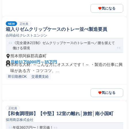
気になる
NEW
正社員
箱入りゼムクリップケースのトレー並べ製造要員
合同会社クレストエンジン
《完全週休2日制》ゼムクリップケースのトレー並べ／腰を据えて
働ける環境
熊本県阿蘇郡高森町
月給31万6000円～35万円
求める人材: ～こんな方にオススメです！～ ・製造の仕事に興
味がある方 ・コツコツ、...
即日勤務OK
交通費支給
気になる
正社員
【和食調理師】【中堅】12室の離れ│旅館│南小国町
採用商店株式会社
年収360万円〜！寮完備！