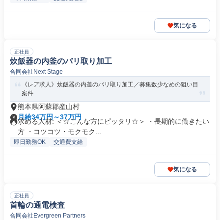
気になる
正社員
炊飯器の内釜のバリ取り加工
合同会社Next Stage
《レア求人》炊飯器の内釜のバリ取り加工／募集数少なめの狙い目
案件
熊本県阿蘇郡産山村
月給34万円～37万円
求める人材: ＜☆こんな方にピッタリ☆＞ ・長期的に働きたい
方 ・コツコツ・モクモク...
即日勤務OK
交通費支給
気になる
正社員
首輪の通電検査
合同会社Evergreen Partners