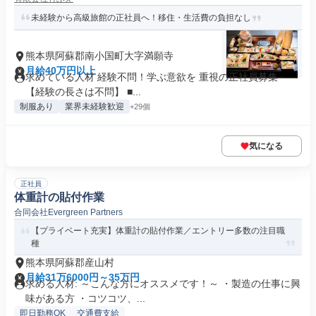
未経験から高級旅館の正社員へ！移住・生活費の負担なし
熊本県阿蘇郡南小国町大字満願寺
月給40万円以上
求めている人材 経験不問！学ぶ意欲を 重視の正社員募集 -
【経験の長さは不問】 ■...
制服あり
業界未経験歓迎
+29個
気になる
正社員
体重計の貼付作業
合同会社Evergreen Partners
【プライベート充実】体重計の貼付作業／エントリー多数の注目職
種
熊本県阿蘇郡産山村
月給31万6000円～35万円
求める人材: ～こんな方にオススメです！～ ・製造の仕事に興
味がある方 ・コツコツ、...
即日勤務OK
交通費支給