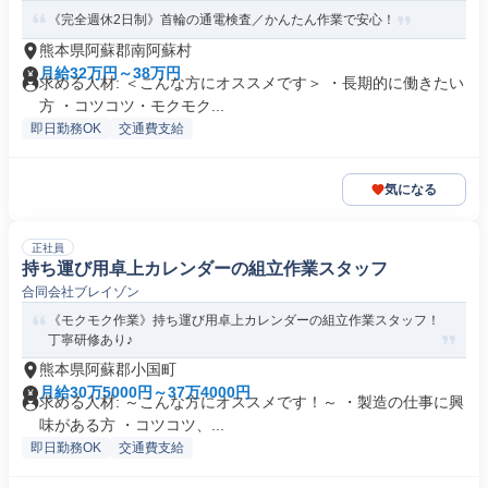
《完全週休2日制》首輪の通電検査／かんたん作業で安心！
熊本県阿蘇郡南阿蘇村
月給32万円～38万円
求める人材: ＜こんな方にオススメです＞ ・長期的に働きたい
方 ・コツコツ・モクモク...
即日勤務OK
交通費支給
気になる
正社員
持ち運び用卓上カレンダーの組立作業スタッフ
合同会社ブレイゾン
《モクモク作業》持ち運び用卓上カレンダーの組立作業スタッフ！
丁寧研修あり♪
熊本県阿蘇郡小国町
月給30万5000円～37万4000円
求める人材: ～こんな方にオススメです！～ ・製造の仕事に興
味がある方 ・コツコツ、...
即日勤務OK
交通費支給