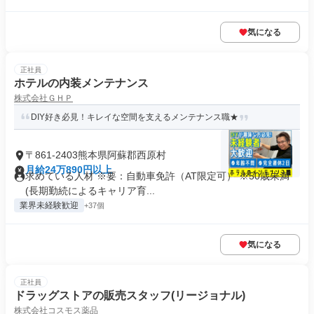
気になる
正社員
ホテルの内装メンテナンス
株式会社ＧＨＰ
DIY好き必見！キレイな空間を支えるメンテナンス職★
〒861-2403熊本県阿蘇郡西原村
月給24万890円以上
求めている人材 ※要：自動車免許（AT限定可） ※50歳未満
(長期勤続によるキャリア育...
業界未経験歓迎
+37個
気になる
正社員
ドラッグストアの販売スタッフ(リージョナル)
株式会社コスモス薬品