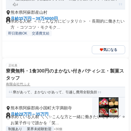
心♪
熊本県阿蘇郡産山村
月給35万円～38万4000円
求める人材: ＜☆こんな方にピッタリ☆＞ ・長期的に働きたい
方 ・コツコツ・モクモク...
即日勤務OK
交通費支給
気になる
正社員
寮費無料・1食300円のまかない付きパティシエ・製菓ス
タッフ
有限会社竹ふえ
寮があって、まかないがあって、引越し費用全額負担
熊本県阿蘇郡南小国町大字満願寺
月給28万円～35万円
求めている人材 ＼＼✨こんな方と一緒に働きたいです✨／／ ⭐
お菓子作りで誰かを「笑...
制服あり
業界未経験歓迎
+30個