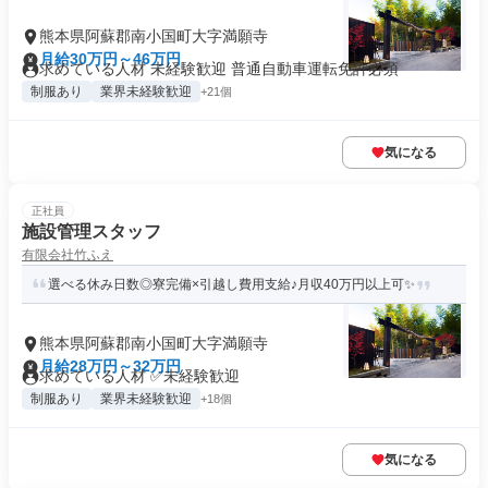
熊本県阿蘇郡南小国町大字満願寺
月給30万円～46万円
求めている人材 未経験歓迎 普通自動車運転免許必須
制服あり
業界未経験歓迎
+21個
気になる
正社員
施設管理スタッフ
有限会社竹ふえ
選べる休み日数◎寮完備×引越し費用支給♪月収40万円以上可✨
熊本県阿蘇郡南小国町大字満願寺
月給28万円～32万円
求めている人材 ✅未経験歓迎
制服あり
業界未経験歓迎
+18個
気になる