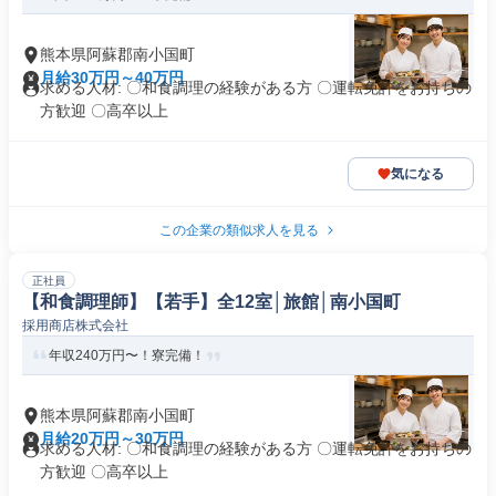
熊本県阿蘇郡南小国町
月給30万円～40万円
求める人材: 〇和食調理の経験がある方 〇運転免許をお持ちの
方歓迎 〇高卒以上
気になる
この企業の類似求人を見る
正社員
【和食調理師】【若手】全12室│旅館│南小国町
採用商店株式会社
年収240万円〜！寮完備！
熊本県阿蘇郡南小国町
月給20万円～30万円
求める人材: 〇和食調理の経験がある方 〇運転免許をお持ちの
方歓迎 〇高卒以上