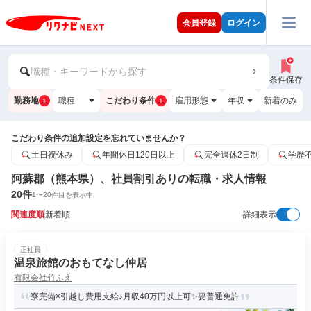
会員登録
ログイン
職種・キーワードから探す
条件保存
勤務地
職種
こだわり条件
雇用形態
年収
新着のみ
1
1
こだわり条件の追加設定を忘れていませんか？
土日祝休み
年間休日120日以上
完全週休2日制
学歴
阿蘇郡（熊本県）、社員割引ありの転職・求人情報
20
件
1
〜
20
件目を表示中
関連度順
新着順
詳細表示
正社員
温泉旅館のおもてなし仲居
有限会社竹ふえ
寮完備×引越し費用支給♪月収40万円以上可✨要普通免許