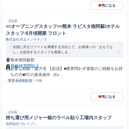
気になる
正社員
<<オープニングスタッフ>>熊本 ラビスタ南阿蘇/ホテル
スタッフ:8月頃開業 フロント
株式会社共立メンテナンス
全国に共立リゾートを展開する当社にて、お客様への「おもてな
し」を提供するスタッフを募集しま...
熊本県阿蘇郡
月給25万円以上
必要な経験・能力等 【必須】■業界問わず接客のご経験をお持
ちの方■PCの基本操作（Ex...
業界未経験歓迎
+3個
気になる
正社員
持ち運び用メジャー箱のラベル貼り工場内スタッフ
合同会社ブレイゾン