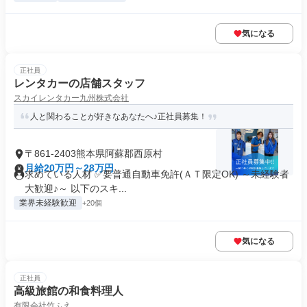
気になる
正社員
レンタカーの店舗スタッフ
スカイレンタカー九州株式会社
人と関わることが好きなあなたへ♪正社員募集！
〒861-2403熊本県阿蘇郡西原村
月給20万円～28万円
求めている人材 ✅要普通自動車免許(ＡＴ限定OK) ～未経験者
大歓迎♪～ 以下のスキ...
業界未経験歓迎
+20個
気になる
正社員
高級旅館の和食料理人
有限会社竹ふえ