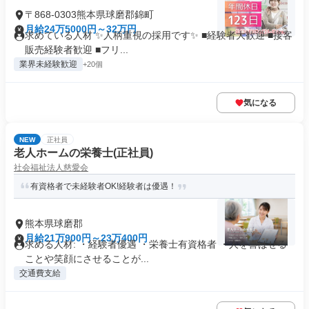
〒868-0303熊本県球磨郡錦町
月給24万5000円～32万円
求めている人材 ✨人柄重視の採用です✨ ■経験者大歓迎 ■接客
販売経験者歓迎 ■フリ...
業界未経験歓迎
+20個
気になる
NEW
正社員
老人ホームの栄養士(正社員)
社会福祉法人慈愛会
有資格者で未経験者OK!経験者は優遇！
熊本県球磨郡
月給21万900円～23万400円
求める人材: ・経験者優遇 ・栄養士有資格者 ・人を喜ばせる
ことや笑顔にさせることが...
交通費支給