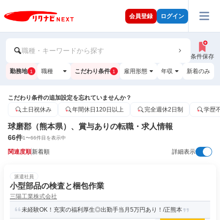
会員登録
ログイン
職種・キーワードから探す
条件保存
勤務地
職種
こだわり条件
雇用形態
年収
新着のみ
1
1
こだわり条件の追加設定を忘れていませんか？
土日祝休み
年間休日120日以上
完全週休2日制
学歴
球磨郡（熊本県）、賞与ありの転職・求人情報
66
件
1
〜
66
件目を表示中
関連度順
新着順
詳細表示
派遣社員
小型部品の検査と梱包作業
三陽工業株式会社
未経験OK！充実の福利厚生◎出勤手当月5万円あり！/正熊本