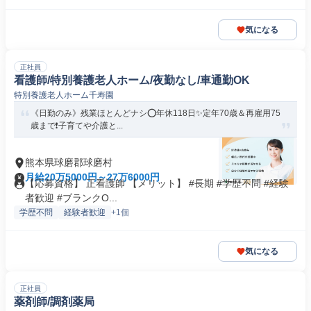
気になる
正社員
看護師/特別養護老人ホーム/夜勤なし/車通勤OK
特別養護老人ホーム千寿園
《日勤のみ》残業ほとんどナシ⭕年休118日✨定年70歳＆再雇用75
歳まで❗️子育てや介護と...
熊本県球磨郡球磨村
月給20万5000円～27万6000円
【応募資格】 正看護師 【メリット】 #長期 #学歴不問 #経験
者歓迎 #ブランクO...
学歴不問
経験者歓迎
+1個
気になる
正社員
薬剤師/調剤薬局