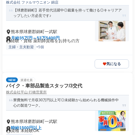
株式会社 ファルマウニオン 錦店
【球磨郡錦町】若手世代活躍中◎裁量を持って働ける◎キャリアア
ップしたい方必見です♪
熊本県球磨郡錦町一武駅
月給35万円～53万5400円
経験・資格 薬剤師資格をお持ちの方
主婦・主夫歓迎
+5個
気になる
NEW
派遣社員
バイク・車部品製造スタッフ/3交代
株式会社平山 行橋営業所
寮費無料で月収30万円以上可◎未経験から始められる機械操作中
心の製造ワーク。
熊本県球磨郡錦町一武駅
時給1500円以上
資格 未経験OK