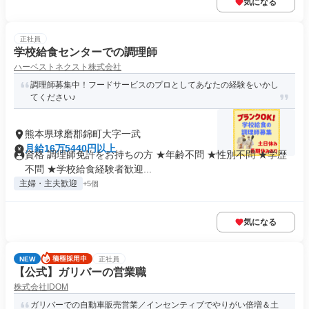
気になる
正社員
学校給食センターでの調理師
ハーベストネクスト株式会社
調理師募集中！フードサービスのプロとしてあなたの経験をいかし
てください♪
熊本県球磨郡錦町大字一武
月給16万5440円以上
資格 調理師免許をお持ちの方 ★年齢不問 ★性別不問 ★学歴
不問 ★学校給食経験者歓迎...
主婦・主夫歓迎
+5個
気になる
NEW
正社員
【公式】ガリバーの営業職
株式会社IDOM
ガリバーでの自動車販売営業／インセンティブでやりがい倍増＆土