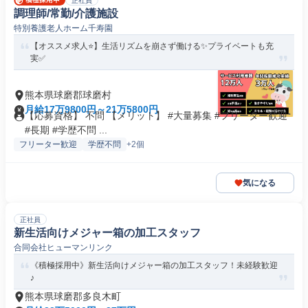
正社員
調理師/常勤/介護施設
特別養護老人ホーム千寿園
【オススメ求人⭐️】生活リズムを崩さず働ける✨プライベートも充
実✅️
熊本県球磨郡球磨村
月給17万9800円～21万5800円
【応募資格】 不問 【メリット】 #大量募集 #フリーター歓迎
#長期 #学歴不問 ...
フリーター歓迎
学歴不問
+2個
気になる
正社員
新生活向けメジャー箱の加工スタッフ
合同会社ヒューマンリンク
《積極採用中》新生活向けメジャー箱の加工スタッフ！未経験歓迎
♪
熊本県球磨郡多良木町