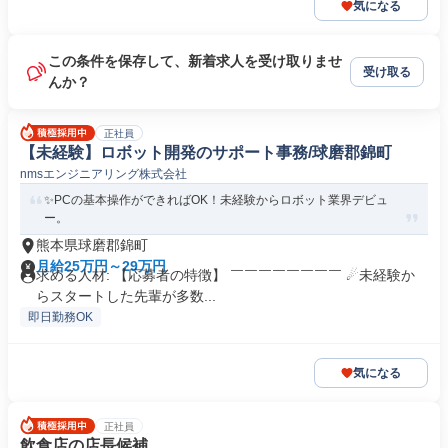
気になる
この条件を保存して、新着求人を受け取りませ
受け取る
んか？
正社員
【未経験】ロボット開発のサポート事務/球磨郡錦町
nmsエンジニアリング株式会社
✨PCの基本操作ができればOK！未経験からロボット業界デビュ
ー。
熊本県球磨郡錦町
月給25万円～29万円
求める人材: 【応募者の特徴】 ￣￣￣￣￣￣￣￣ ☄未経験か
らスタートした先輩が多数...
即日勤務OK
気になる
正社員
飲食店の店長候補