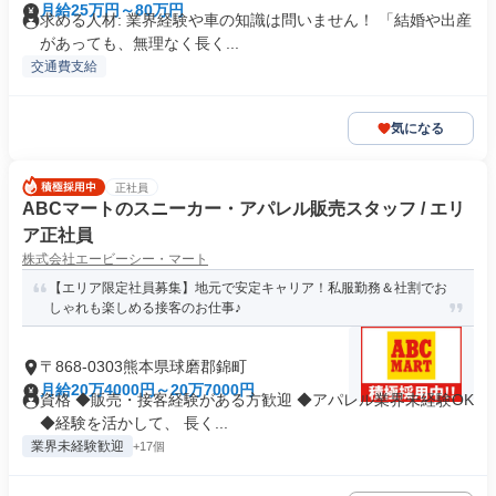
月給25万円～80万円
求める人材: 業界経験や車の知識は問いません！ 「結婚や出産
があっても、無理なく長く...
交通費支給
気になる
正社員
ABCマートのスニーカー・アパレル販売スタッフ / エリ
ア正社員
株式会社エービーシー・マート
【エリア限定社員募集】地元で安定キャリア！私服勤務＆社割でお
しゃれも楽しめる接客のお仕事♪
〒868-0303熊本県球磨郡錦町
月給20万4000円～20万7000円
資格 ◆販売・接客経験がある方歓迎 ◆アパレル業界未経験OK
◆経験を活かして、 長く...
業界未経験歓迎
+17個