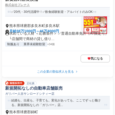
株式会社プレナス
✅20代・30代活躍中！✅飲食経験歓迎・アルバイトのみOK
熊本県球磨郡多良木町多良木駅
月給38万1000円～46万4000円
求めている人材 ＜応募条件＞ ✅普通自動車免許（AT限定可）
└店舗間で商材の貸し借り...
制服あり
業界未経験歓迎
+34個
気になる
この企業の類似求人を見る
正社員
新規開拓なしの自動車店舗販売
ガリバー人吉サンロードシティー店
結婚も、出産も、子育ても。変化があっても、ここでずっと働け
る。新規開拓なしの「ガリバー」店...
熊本県球磨郡錦町