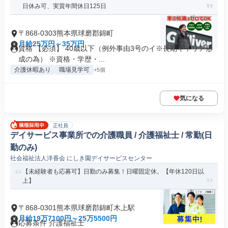
日休み可、実質年間休日125日
〒868-0303熊本県球磨郡錦町
月給25万円～35万円
資格 【必須】 40歳以下（例外事由3号のイ※長期キャリア形
成の為） ※資格・学歴・...
介護休暇あり
職場見学可
+5個
気になる
正社員
デイサービス事業所での介護職員 / 介護福祉士 / 常勤(日
勤のみ)
社会福祉法人洋香会 にしき園デイサービスセンター
【未経験者も応募可】日勤のみ募集！日曜固定休。【年休120日以
上】
〒868-0301熊本県球磨郡錦町木上駅
月給19万7100円～25万5500円
応募条件 介護福祉士