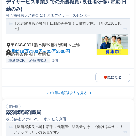
デイサービス事業所での介護職員 / 初任者研修 / 常勤(日
勤のみ)
社会福祉法人洋香会 にしき園デイサービスセンター
【未経験者も応募可】日勤のみ募集！日曜固定休。【年休120日以
上】
〒868-0301熊本県球磨郡錦町木上駅
月給19万7100円～25万5500円
応募条件 初任者研修
車通勤OK
経験者歓迎
+2個
気になる
この企業の類似求人を見る
正社員
薬剤師/調剤薬局
株式会社 ファルマウニオン たらぎ店
【球磨郡多良木町】若手世代活躍中◎裁量を持って働ける◎キャリ
アアップしたい方必見です♪