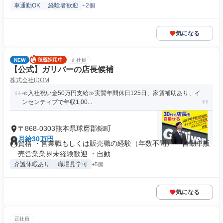
車通勤OK
経験者歓迎
+2個
気になる
NEW
正社員
【公式】ガリバーの店長候補
株式会社IDOM
≪入社祝い金50万円支給≫実質年間休日125日、家賃補助あり、イ
ンセンティブで年収1,00...
〒868-0303熊本県球磨郡錦町
月給30万円
資格 ・営業職もしくは販売職の経験（年数不問） ・自動車販
売営業業界未経験歓迎 ・自動...
介護休暇あり
職場見学可
+5個
気になる
正社員