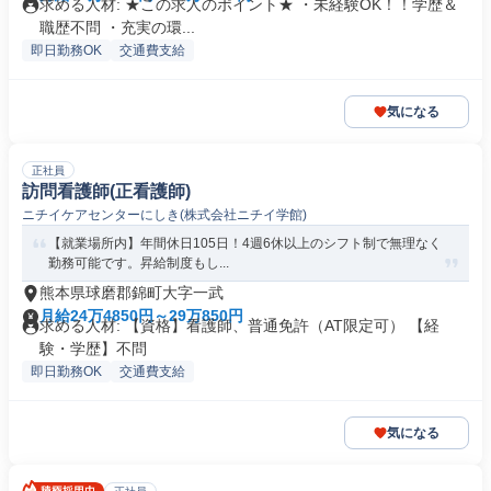
求める人材: ★この求人のポイント★ ・未経験OK！！学歴＆
職歴不問 ・充実の環...
即日勤務OK
交通費支給
気になる
正社員
訪問看護師(正看護師)
ニチイケアセンターにしき(株式会社ニチイ学館)
【就業場所内】年間休日105日！4週6休以上のシフト制で無理なく
勤務可能です。昇給制度もし...
熊本県球磨郡錦町大字一武
月給24万4850円～29万850円
求める人材: 【資格】看護師、普通免許（AT限定可） 【経
験・学歴】不問
即日勤務OK
交通費支給
気になる