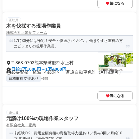
気になる
正社員
木を伐採する現場作業員
株式会社上米良ファーム
17時30分には帰宅！安全・快適さバツグン。働きやすさ重視の方
にピッタリの現場作業員。
〒868-0703熊本県球磨郡水上村
日給1万1000円～1万4000円
必要資格・経験 ＜必須＞ ・普通自動車免許（AT限定可）
資格取得支援あり
+5個
気になる
正社員
元請け100%の現場作業スタッフ
有限会社丸一産業
未経験OK！費用全額負担の資格取得支援あり／賞与3回／月給10
万UP事例も／実働7時間／重...