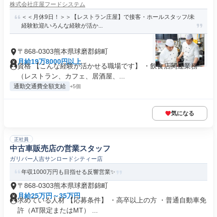
株式会社庄屋フードシステム
＜＜月休9日！＞＞【レストラン庄屋】で接客・ホールスタッフ/未
経験歓迎/いろんな経験が活か...
〒868-0303熊本県球磨郡錦町
月給19万8000円以上
資格 【こんな経験が活かせる職場です】 ・飲食店関連業務
（レストラン、カフェ、居酒屋、...
通勤交通費全額支給
+5個
気になる
正社員
中古車販売店の営業スタッフ
ガリバー人吉サンロードシティー店
年収1000万円も目指せる反響営業✨
〒868-0303熊本県球磨郡錦町
月給25万円～35万円
求めている人材 【応募条件】 ・高卒以上の方 ・普通自動車免
許（AT限定またはMT） ...