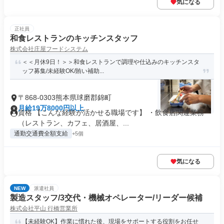
気になる
正社員
和食レストランのキッチンスタッフ
株式会社庄屋フードシステム
＜＜月休9日！＞＞和食レストランで調理や仕込みのキッチンスタ
ッフ募集/未経験OK/賄い補助...
〒868-0303熊本県球磨郡錦町
月給19万8000円以上
資格 【こんな経験が活かせる職場です】 ・飲食店関連業務
（レストラン、カフェ、居酒屋、...
通勤交通費全額支給
+5個
気になる
NEW
派遣社員
製造スタッフ/3交代・機械オペレーター/リーダー候補
株式会社平山 行橋営業所
【未経験OK】作業に慣れた後、現場をサポートする役割をお任せ