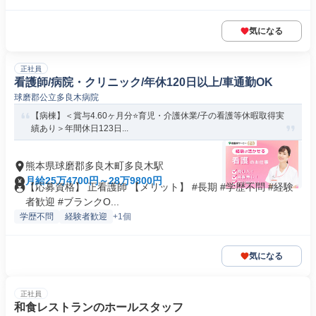
気になる
正社員
看護師/病院・クリニック/年休120日以上/車通勤OK
球磨郡公立多良木病院
【病棟】＜賞与4.60ヶ月分⭐育児・介護休業/子の看護等休暇取得実
績あり＞年間休日123日...
熊本県球磨郡多良木町多良木駅
月給25万4700円～28万9800円
【応募資格】 正看護師 【メリット】 #長期 #学歴不問 #経験
者歓迎 #ブランクO...
学歴不問
経験者歓迎
+1個
気になる
正社員
和食レストランのホールスタッフ