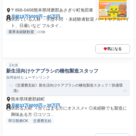
〒868-0408熊本県球磨郡あさぎり町免田東
月給19万5000円～40万円
求めている人材 ・学歴不問 ・未経験者歓迎 パートやアルバイ
ト、日雇いなど フルタイ...
業界未経験歓迎
+23個
気になる
正社員
新生活向けケアブラシの梱包製造スタッフ
合同会社ヒューマンリンク
《交通費支給》新生活向けケアブラシの梱包製造スタッフ！快適環
境♪
熊本県球磨郡錦町
月給33万4000円～38万円
求める人材: ⭐️当てはまる方にオススメ⭐️ ◎未経験でも製造に
興味ある方 ◎コツコ...
即日勤務OK
交通費支給