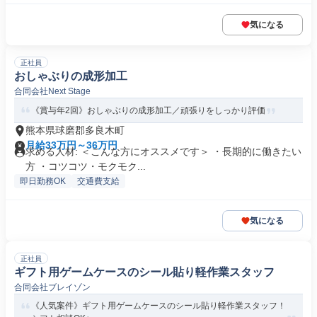
気になる
正社員
おしゃぶりの成形加工
合同会社Next Stage
《賞与年2回》おしゃぶりの成形加工／頑張りをしっかり評価
熊本県球磨郡多良木町
月給33万円～36万円
求める人材: ＜こんな方にオススメです＞ ・長期的に働きたい
方 ・コツコツ・モクモク...
即日勤務OK
交通費支給
気になる
正社員
ギフト用ゲームケースのシール貼り軽作業スタッフ
合同会社ブレイゾン
《人気案件》ギフト用ゲームケースのシール貼り軽作業スタッフ！