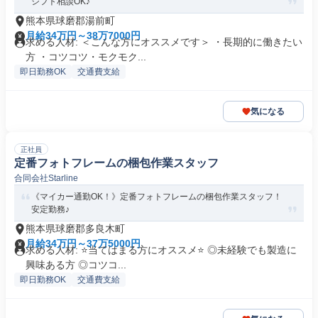
シフト相談OK♪
熊本県球磨郡湯前町
月給34万円～38万7000円
求める人材: ＜こんな方にオススメです＞ ・長期的に働きたい
方 ・コツコツ・モクモク...
即日勤務OK
交通費支給
気になる
正社員
定番フォトフレームの梱包作業スタッフ
合同会社Starline
《マイカー通勤OK！》定番フォトフレームの梱包作業スタッフ！
安定勤務♪
熊本県球磨郡多良木町
月給34万円～37万5000円
求める人材: ⭐️当てはまる方にオススメ⭐️ ◎未経験でも製造に
興味ある方 ◎コツコ...
即日勤務OK
交通費支給