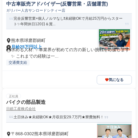
中古車販売アドバイザー(反響営業・店舗運営)
ガリバー人吉サンロードシティー店
完全反響営業×個人ノルマなし❗️未経験OKで月給25万円からスター
ト✨年間休日120日＆賞...
熊本県球磨郡錦町
月給25万円以上
求める人材: ✨️車業界が初めての方の新しい挑戦を応援します
✨️ これまでの経験は一...
交通費支給
気になる
正社員
バイクの部品製造
日総工産株式会社
土日休み★未経験OK★月収目安29.7万円★寮費無料！
〒868-0302熊本県球磨郡錦町