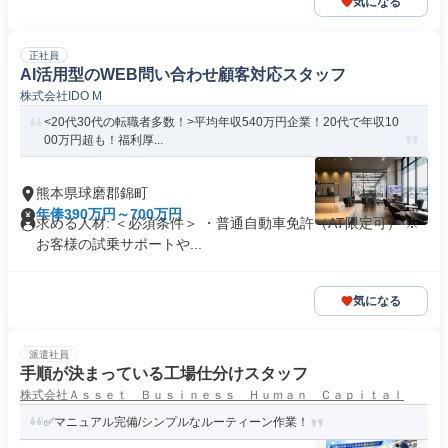
気になる
正社員
AI活用型のWEB問い合わせ顧客対応スタッフ
株式会社IDO M
<20代30代の転職者多数！>平均年収540万円企業！20代で年収10
00万円超も！福利厚...
熊本県球磨郡錦町
年俸390万円～700万円
求める人材: ＜必須条件＞ ・普通自動車免許（AT限定可） ※
お客様の試乗サポートや...
気になる
派遣社員
手順が決まっている工場仕分けスタッフ
株式会社Ａｓｓｅｔ Ｂｕｓｉｎｅｓｓ Ｈｕｍａｎ Ｃａｐｉｔａｌ
✅マニュアル完備/シンプルなルーティーン作業！