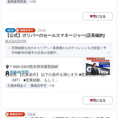
無期雇用派遣
+13個
気になる
NEW
正社員
【公式】ガリバーのセールスマネージャー(店長確約)
株式会社IDOM
営業経験を次のキャリアへ！異業種からのチャレンジも大歓迎！平
均年齢30代後半の店長が活躍中...
〒868-0303熊本県球磨郡錦町
月給40万円
資格 【応募条件】 以下の条件を満たす方 ■普通自動車免許
（MT） ■営業経験、もしく...
介護休暇あり
職場見学可
+5個
気になる
正社員