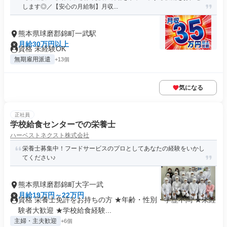
します◎／【安心の月給制】月収...
熊本県球磨郡錦町一武駅
月給30万円以上
資格 未経験OK
無期雇用派遣
+13個
気になる
正社員
学校給食センターでの栄養士
ハーベストネクスト株式会社
栄養士募集中！フードサービスのプロとしてあなたの経験をいかし
てください♪
熊本県球磨郡錦町大字一武
月給19万円～22万円
資格 栄養士免許をお持ちの方 ★年齢・性別・学歴不問 ★未経
験者大歓迎 ★学校給食経験...
主婦・主夫歓迎
+6個