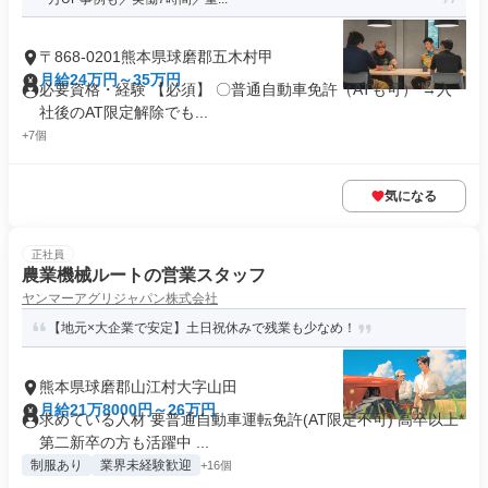
〒868-0201熊本県球磨郡五木村甲
月給24万円～35万円
必要資格・経験 【必須】 〇普通自動車免許（ATも可） →入
社後のAT限定解除でも...
+7個
気になる
正社員
農業機械ルートの営業スタッフ
ヤンマーアグリジャパン株式会社
【地元×大企業で安定】土日祝休みで残業も少なめ！
熊本県球磨郡山江村大字山田
月給21万8000円～26万円
求めている人材 要普通自動車運転免許(AT限定不可) 高卒以上*
第二新卒の方も活躍中 ...
制服あり
業界未経験歓迎
+16個