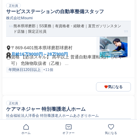
正社員
サービスステーションの自動車整備スタッフ
株式会社Misumi
熊本県球磨郡｜SS業務｜有資格者・経験者｜直営ガソリンスタン
ド店舗｜限定正社員
〒869-6401熊本県球磨郡球磨村
月給16万9000円～28万900円
資格 【必須スキル】 高卒以上 普通自動車運転免許（AT不
可） 危険物取扱者（乙種） ...
年間休日120日以上
+11個
気になる
正社員
ケアマネジャー 特別養護老人ホーム
社会福祉法人洋香会 特別養護老人ホームあさぎりホーム
＜車通勤可＞特別養護老人ホームにてケアマネジャーのお仕事です
＠球磨郡あさぎり町
ホーム
オファー
気になる