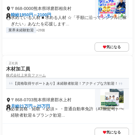
〒868-0000熊本県球磨郡相良村
時給1950円～2100円
求めている人材 ■ 求める人材 ☆「手順に沿ってシンプルに稼
ぎたい」あなたを応援します...
業界未経験歓迎
+28個
気になる
正社員
木材加工員
株式会社上米良ファーム
【資格取得サポートあり】未経験者歓迎！アクティブな方歓迎！
〒868-0703熊本県球磨郡水上村
月給21万円～25万円
必要資格・経験 ＜必須＞ ・普通自動車免許（AT限定可） ＜
経験者歓迎＆ブランク歓迎...
気になる