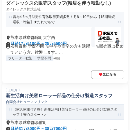
ダイレックスの販売スタッフ(転居を伴う転勤なし)
ダイレックス株式会社
賞与4.6ヵ月◎男性育休取得実績多数！月8～10日休み【15期連続
増収・増益】★だれでもで...
熊本県球磨郡錦町大字西
月給17万5100円～25万5500円
応募資格 学歴不問 ※中卒や高卒の方も活躍！ ※販売職は初め
てという方、歓迎します。...
フリーター歓迎
学歴不問
+6個
気になる
正社員
新生活向け美容ローラー部品の仕分け製造スタッフ
合同会社ヒューマンリンク
《家具家電付き寮》新生活向け美容ローラー部品の仕分け製造スタ
ッフ！安心スタート♪
熊本県球磨郡湯前町
月給31万8000円～38万7000円