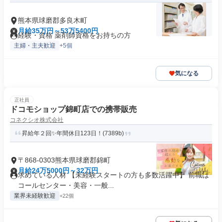
熊本県球磨郡多良木町
月給35万円～53万5400円
経験・資格 薬剤師資格をお持ちの方
主婦・主夫歓迎
+5個
気になる
正社員
ドコモショップ錦町店での携帯販売
コネクシオ株式会社
昇給年２回✨年間休日123日！(7389b)
〒868-0303熊本県球磨郡錦町
月給24万5000円～32万円
求めている人材 【未経験スタートの方も多数活躍中】 前職は
コールセンター・美容・一般...
業界未経験歓迎
+22個