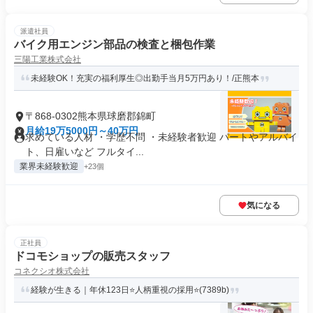
派遣社員
バイク用エンジン部品の検査と梱包作業
三陽工業株式会社
未経験OK！充実の福利厚生◎出勤手当月5万円あり！/正熊本
〒868-0302熊本県球磨郡錦町
月給19万5000円～40万円
求めている人材 ・学歴不問 ・未経験者歓迎 パートやアルバイ
ト、日雇いなど フルタイ...
業界未経験歓迎
+23個
気になる
正社員
ドコモショップの販売スタッフ
コネクシオ株式会社
経験が生きる｜年休123日⭐人柄重視の採用⭐(7389b)