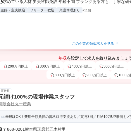
求めている人材 要美容師免許 年齢不問 ブランクある方も、丁寧な研修が
主婦・主夫歓迎
フリーター歓迎
介護休暇あり
+11個
この企業の類似求人を見る
年収
を設定して求人を絞り込みましょ
200万円以上
300万円以上
400万円以上
500万円以上
800万円以上
900万円以上
1000
正社員
元請け100%の現場作業スタッフ
有限会社丸一産業
未経験OK！費用全額負担の資格取得支援あり／賞与3回／月給10万UP事例も
〒868-0201熊本県球磨郡五木村甲