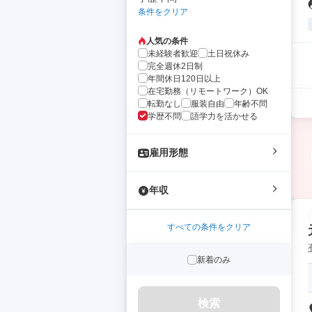
条件をクリア
人気の条件
未経験者歓迎
土日祝休み
完全週休2日制
年間休日120日以上
在宅勤務（リモートワーク）OK
転勤なし
服装自由
年齢不問
学歴不問
語学力を活かせる
雇用形態
年収
すべての条件をクリア
新着のみ
検索