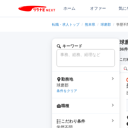
ホーム
オファー
気に
転職・求人トップ
/
熊本県
/
球磨郡
/
学歴不
球
キーワード
36
件
こだ
勤務地
球磨郡
条件をクリア
職種
こだわり条件
学歴不問