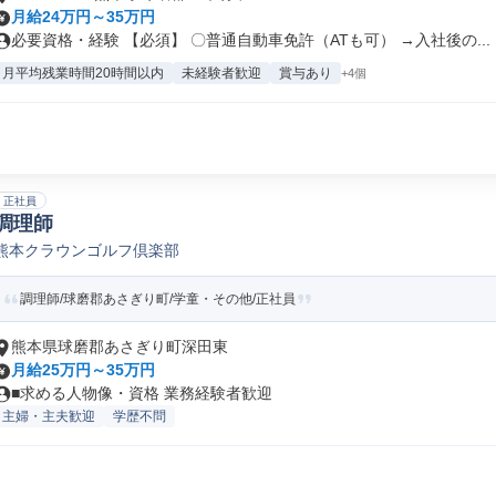
月給24万円～35万円
必要資格・経験 【必須】 〇普通自動車免許（ATも可） →入社後の...
月平均残業時間20時間以内
未経験者歓迎
賞与あり
+4個
正社員
調理師
熊本クラウンゴルフ倶楽部
調理師/球磨郡あさぎり町/学童・その他/正社員
熊本県球磨郡あさぎり町深田東
月給25万円～35万円
■求める人物像・資格 業務経験者歓迎
主婦・主夫歓迎
学歴不問