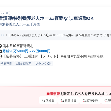
正社員
看護師/特別養護老人ホーム/夜勤なし/車通勤OK
特別養護老人ホーム千寿園
《日勤のみ》残業ほとんどナシ⭕年休118日✨定年70歳＆再雇用75歳まで❗️子育て
熊本県球磨郡球磨村
月給20万5000円～27万6000円
【応募資格】 正看護師 【メリット】 #長期 #学歴不問 #経験者歓...
学歴不問
経験者歓迎
ブランクOK
雇用形態
を設定して求人を絞り込みまし
正社員
派遣社員
業務委託
契