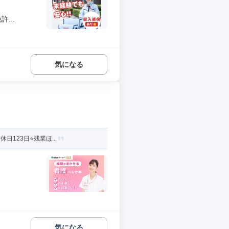
...
気になる
123日⭐残業ほ...
気になる