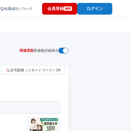
会員登録
ログイン
転職成功ノウハウ
無料
関連度順
新着順
詳細表示
在宅勤務（リモートワーク）OK
家賃補助・住宅手当あり
固定