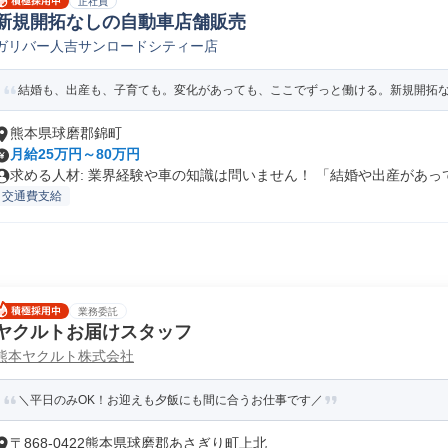
正社員
新規開拓なしの自動車店舗販売
ガリバー人吉サンロードシティー店
結婚も、出産も、子育ても。変化があっても、ここでずっと働ける。新規開拓なし
熊本県球磨郡錦町
月給25万円～80万円
求める人材: 業界経験や車の知識は問いません！ 「結婚や出産があって.
交通費支給
業務委託
ヤクルトお届けスタッフ
熊本ヤクルト株式会社
＼平日のみOK！お迎えも夕飯にも間に合うお仕事です／
〒868-0422熊本県球磨郡あさぎり町上北