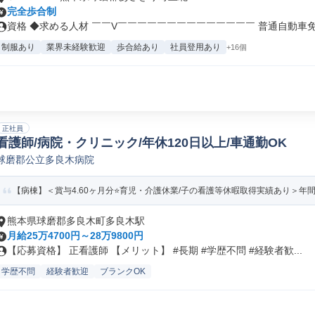
完全歩合制
資格 ◆求める人材 ￣￣V￣￣￣￣￣￣￣￣￣￣￣￣￣￣ 普通自動車免許
制服あり
業界未経験歓迎
歩合給あり
社員登用あり
+16個
正社員
看護師/病院・クリニック/年休120日以上/車通勤OK
球磨郡公立多良木病院
【病棟】＜賞与4.60ヶ月分⭐育児・介護休業/子の看護等休暇取得実績あり＞年間休日
熊本県球磨郡多良木町多良木駅
月給25万4700円～28万9800円
【応募資格】 正看護師 【メリット】 #長期 #学歴不問 #経験者歓...
学歴不問
経験者歓迎
ブランクOK