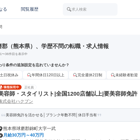
なる
閲覧履歴
求人検索
問
磨郡（熊本県）、学歴不問の転職・求人情報
1
〜
36
件目を表示中
わり条件の追加設定を忘れていませんか？
土日祝休み
年間休日120日以上
完全週休2日制
未経験者歓迎
正社員
美容師・スタイリスト|全国1200店舗以上|要美容師免許
株式会社ハクブン
美容師免許を活かせる│ブランク年数不問│休日手当有
熊本県球磨郡錦町大字一武
月給30万円～40万円