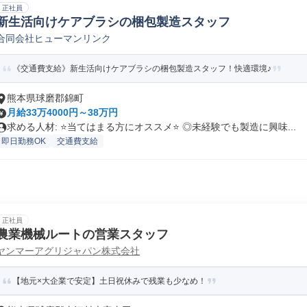
正社員
新生活向けケアブラシの梱包製造スタッフ
合同会社ヒューマンリンク
《交通費支給》新生活向けケアブラシの梱包製造スタッフ！快適環境♪
熊本県球磨郡錦町
月給33万4000円～38万円
求める人材: ⭐️当てはまる方にオススメ⭐️ ◎未経験でも製造に興味...
即日勤務OK
交通費支給
正社員
農業機械ルートの営業スタッフ
ヤンマーアグリジャパン株式会社
【地元×大企業で安定】土日祝休みで残業も少なめ！