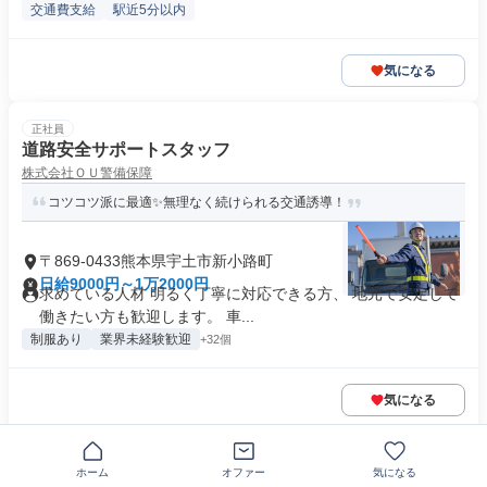
交通費支給
駅近5分以内
気になる
正社員
道路安全サポートスタッフ
株式会社ＯＵ警備保障
コツコツ派に最適✨無理なく続けられる交通誘導！
〒869-0433熊本県宇土市新小路町
日給9000円～1万2000円
求めている人材 明るく丁寧に対応できる方、 地元で安定して
働きたい方も歓迎します。 車...
制服あり
業界未経験歓迎
+32個
気になる
この企業の類似求人を見る
ホーム
オファー
気になる