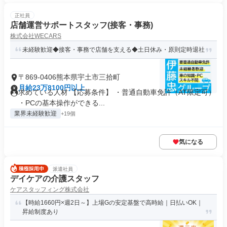
正社員
店舗運営サポートスタッフ(接客・事務)
株式会社WECARS
未経験歓迎◆接客・事務で店舗を支える◆土日休み・原則定時退社
〒869-0406熊本県宇土市三拾町
月給23万8100円以上
求めている人材 【応募条件】 ・普通自動車免許（AT限定可）
・PCの基本操作ができる...
業界未経験歓迎
+19個
気になる
派遣社員
デイケアの介護スタッフ
ケアスタッフィング株式会社
【時給1660円×週2日～】上場Gの安定基盤で高時給｜日払いOK｜
昇給制度あり