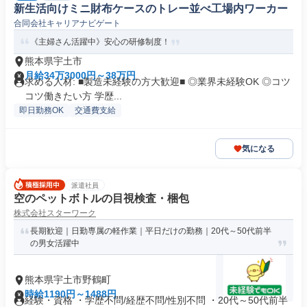
新生活向けミニ財布ケースのトレー並べ工場内ワーカー
合同会社キャリアナビゲート
《主婦さん活躍中》安心の研修制度！
熊本県宇土市
月給34万3000円～38万円
求める人材: ■製造未経験の方大歓迎■ ◎業界未経験OK ◎コツ
コツ働きたい方 学歴...
即日勤務OK
交通費支給
気になる
派遣社員
空のペットボトルの目視検査・梱包
株式会社スターワーク
長期歓迎｜日勤専属の軽作業｜平日だけの勤務｜20代～50代前半
の男女活躍中
熊本県宇土市野鶴町
時給1190円～1488円
経験・資格 ・学歴不問/経歴不問/性別不問 ・20代～50代前半