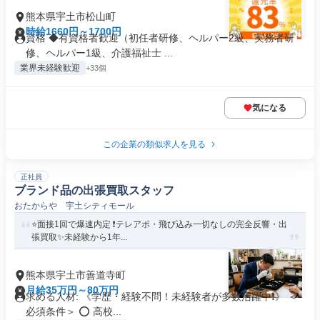
熊本県宇土市松山町
時給1660円～1700円
資格 ◆有資格者歓迎（初任者研修、ヘルパー2級、実務者研
修、ヘルパー1級、介護福祉士 ...
業界未経験歓迎
+33個
気になる
この企業の類似求人を見る
正社員
ブランド品の出張買取スタッフ
おたからや 宇土シティモール
⭐️面接1回で爆速内定 ❗️テレアポ・飛び込み一切なしの完全反響・出
張買取✨未経験から1年...
熊本県宇土市善道寺町
月給35万円～80万円
求める人材: 《学歴・経験不問！未経験者が多数活躍中❗️》 ＜
必須条件＞ ⭕ 高校...