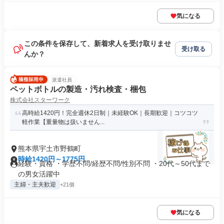
気になる
この条件を保存して、新着求人を受け取りませ
受け取る
んか？
派遣社員
ペットボトルの製造・汚れ検査・梱包
株式会社スターワーク
高時給1420円！完全週休2日制｜未経験OK｜長期歓迎｜コツコツ
軽作業【重量物は扱いません...
熊本県宇土市野鶴町
時給1420円～1775円
経験・資格 ・学歴不問/経歴不問/性別不問 ・20代～50代まで
の男女活躍中
主婦・主夫歓迎
+21個
気になる