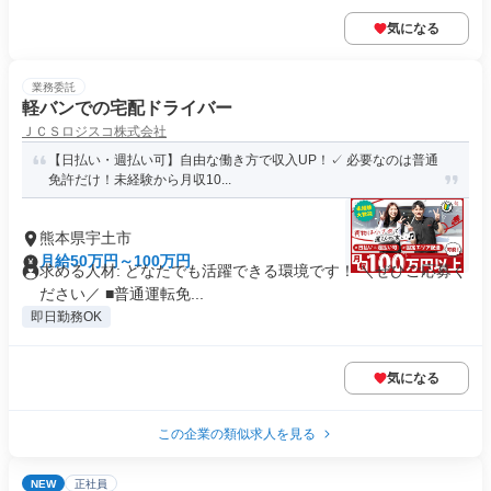
気になる
業務委託
軽バンでの宅配ドライバー
ＪＣＳロジスコ株式会社
【日払い・週払い可】自由な働き方で収入UP！✓ 必要なのは普通
免許だけ！未経験から月収10...
熊本県宇土市
月給50万円～100万円
求める人材: どなたでも活躍できる環境です！ ＼ぜひご応募く
ださい／ ■普通運転免...
即日勤務OK
気になる
この企業の類似求人を見る
NEW
正社員