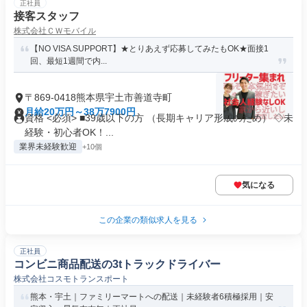
正社員
接客スタッフ
株式会社ＣＷモバイル
【NO VISA SUPPORT】★とりあえず応募してみたもOK★面接1
回、最短1週間で内...
〒869-0418熊本県宇土市善道寺町
月給20万円～38万7900円
資格 <必須> ■39歳以下の方 （長期キャリア形成のため） ◇未
経験・初心者OK！...
業界未経験歓迎
+10個
気になる
この企業の類似求人を見る
正社員
コンビニ商品配送の3tトラックドライバー
株式会社コスモトランスポート
熊本・宇土｜ファミリーマートへの配送｜未経験者6積極採用｜安