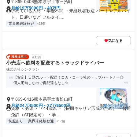
〒869-0406熊本県宇土市三拾町
月給19万5000円～40万円
求めている人材 ・学歴不問 ・未経験者歓迎 パートやアルバイ
ト、日雇いなど フルタイ...
業界未経験歓迎
+23個
気になる
正社員
小売店へ飲料を配送するトラックドライバー
株式会社シンクラン
【安定】日勤のルート配送！コカ・コーラ社のトップパートナー◎
個人宅無しなので再配達もなし☆...
〒869-0416熊本県宇土市松山町
月給24万4500円～27万9500円
資格 ＜必須＞ ・44歳以下（長期キャリア形成のため） ・普通
免許（AT限定可） ・学...
制服あり
業界未経験歓迎
+17個