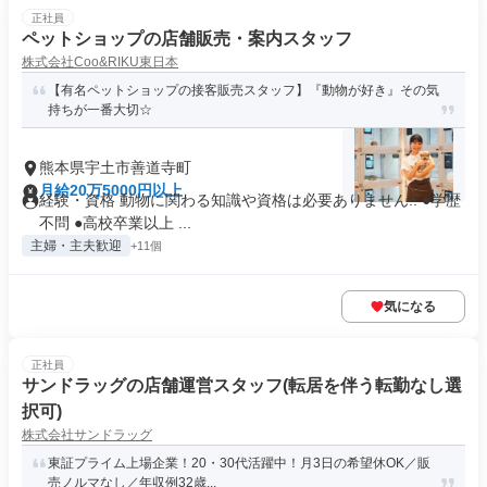
正社員
ペットショップの店舗販売・案内スタッフ
株式会社Coo&RIKU東日本
【有名ペットショップの接客販売スタッフ】『動物が好き』その気
持ちが一番大切☆
熊本県宇土市善道寺町
月給20万5000円以上
経験・資格 動物に関わる知識や資格は必要ありません!! ●学歴
不問 ●高校卒業以上 ...
主婦・主夫歓迎
+11個
気になる
正社員
サンドラッグの店舗運営スタッフ(転居を伴う転勤なし選
択可)
株式会社サンドラッグ
東証プライム上場企業！20・30代活躍中！月3日の希望休OK／販
売ノルマなし／年収例32歳...