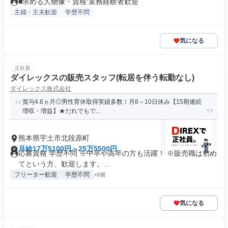
■求める人物像・資格 業務経験者歓迎
主婦・主夫歓迎
学歴不問
気になる
正社員
ダイレックスの販売スタッフ(転居を伴う転勤なし)
ダイレックス株式会社
賞与4.6ヵ月◎男性育休取得実績多数！月8～10日休み【15期連続
増収・増益】★だれでもで...
熊本県宇土市北段原町
月給17万5100円～25万5500円
応募資格 学歴不問 ※中卒や高卒の方も活躍！ ※販売職は初め
てという方、歓迎します。...
フリーター歓迎
学歴不問
+6個
気になる