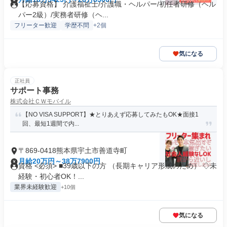
【応募資格】 介護福祉士/介護職・ヘルパー/初任者研修（ヘル
パー2級）/実務者研修（ヘ...
フリーター歓迎
学歴不問
+2個
気になる
正社員
サポート事務
株式会社ＣＷモバイル
【NO VISA SUPPORT】★とりあえず応募してみたもOK★面接1
回、最短1週間で内...
〒869-0418熊本県宇土市善道寺町
月給20万円～38万7900円
資格 <必須> ■39歳以下の方 （長期キャリア形成のため） ◇未
経験・初心者OK！...
業界未経験歓迎
+10個
気になる