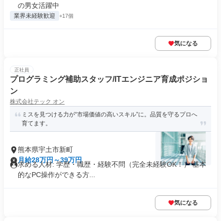
の男女活躍中
業界未経験歓迎
+17個
気になる
正社員
プログラミング補助スタッフ/ITエンジニア育成ポジショ
ン
株式会社テック オン
ミスを見つける力が“市場価値の高いスキル”に。品質を守るプロへ
育てます。
熊本県宇土市新町
月給28万円～39万円
求める人材: 学歴・職歴・経験不問（完全未経験OK！） 基本
的なPC操作ができる方...
気になる