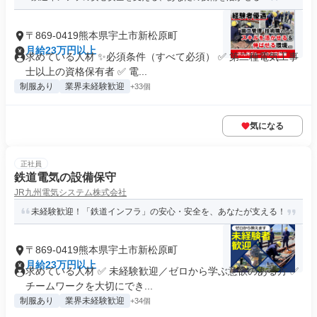
〒869-0419熊本県宇土市新松原町
月給23万円以上
求めている人材 ✨必須条件（すべて必須） ✅ 第二種電気工事
士以上の資格保有者 ✅ 電...
制服あり
業界未経験歓迎
+33個
気になる
正社員
鉄道電気の設備保守
JR九州電気システム株式会社
未経験歓迎！「鉄道インフラ」の安心・安全を、あなたが支える！
〒869-0419熊本県宇土市新松原町
月給23万円以上
求めている人材 ✅ 未経験歓迎／ゼロから学ぶ意欲のある方 ✅
チームワークを大切にでき...
制服あり
業界未経験歓迎
+34個