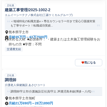
正社員
建築工事管理/2025-1002-2
エムイーシーテクノ株式会社(三菱ケミカルグループ)
＜地域特化の転職支援✊️＞専任カウンセラー付きで安心◎面接対策
も丁寧サポート！転職成功実績...
熊本県宇土市
月給35万円～43万7500円
求める人材: ■必須条件： ・建築または土木施工管理経験をお
持ちの方 ■学歴：不問
交通費支給
気になる
正社員
調理師
介護老人保健施設 あさひコート
調理師/宇土市/介護施設/正社員/宇土 JR鹿児島本線(博多～八代)
熊本県宇土市旭町
月給21万690円～28万1890円