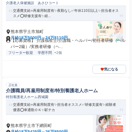
介護老人保健施設 あさひコート
交通費支給⭐️再雇用制度有✨夜勤なし✅️年休110日以上✨担当者オス
スメ⭕️研修支援有✨経...
熊本県宇土市旭町
月給18万5000円～24万8110円
【応募資格】 介護福祉士/介護職・ヘルパー/初任者研修（ヘル
パー2級）/実務者研修（ヘ...
フリーター歓迎
学歴不問
+2個
気になる
正社員
介護職員/再雇用制度有/特別養護老人ホーム
特別養護老人ホーム西城園
交通費支給⭐️再雇用制度有✨担当者オススメ✅️研修支援有✨経験者
優遇⭕️車通勤ＯＫ✨駅チカ
熊本県宇土市下網田町
月給18万5425円～26万8500円