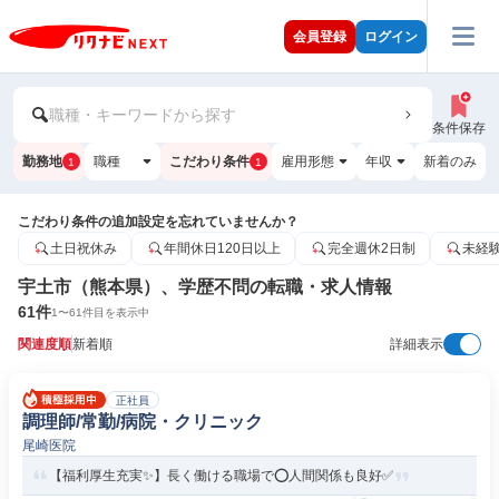
会員登録
ログイン
職種・キーワードから探す
条件保存
勤務地
職種
こだわり条件
雇用形態
年収
新着のみ
1
1
こだわり条件の追加設定を忘れていませんか？
土日祝休み
年間休日120日以上
完全週休2日制
未経
宇土市（熊本県）、学歴不問の転職・求人情報
61
件
1
〜
61
件目を表示中
関連度順
新着順
詳細表示
正社員
調理師/常勤/病院・クリニック
尾崎医院
【福利厚生充実✨】長く働ける職場で⭕️人間関係も良好✅️