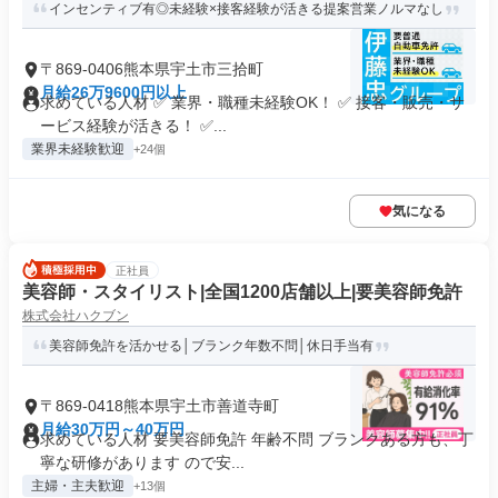
インセンティブ有◎未経験×接客経験が活きる提案営業ノルマなし
〒869-0406熊本県宇土市三拾町
月給26万9600円以上
求めている人材 ✅ 業界・職種未経験OK！ ✅ 接客・販売・サ
ービス経験が活きる！ ✅...
業界未経験歓迎
+24個
気になる
正社員
美容師・スタイリスト|全国1200店舗以上|要美容師免許
株式会社ハクブン
美容師免許を活かせる│ブランク年数不問│休日手当有
〒869-0418熊本県宇土市善道寺町
月給30万円～40万円
求めている人材 要美容師免許 年齢不問 ブランクある方も、丁
寧な研修があります ので安...
主婦・主夫歓迎
+13個