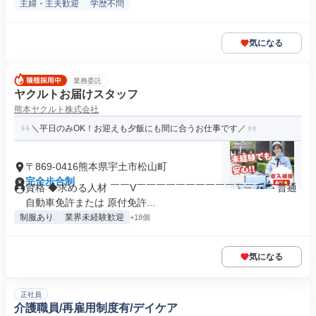
主婦・主夫歓迎
学歴不問
気になる
業務委託
ヤクルトお届けスタッフ
熊本ヤクルト株式会社
＼平日のみOK！お迎えも夕飯にも間に合うお仕事です／
〒869-0416熊本県宇土市松山町
完全歩合制
資格 ◆求める人材 ￣￣V￣￣￣￣￣￣￣￣￣￣￣￣￣￣ 普通
自動車免許または 原付免許...
制服あり
業界未経験歓迎
+18個
気になる
正社員
介護職員/再雇用制度有/デイケア