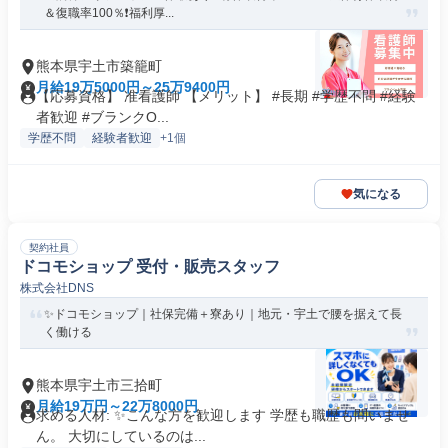
＆復職率100％❗️福利厚...
熊本県宇土市築籠町
月給19万5000円～25万9400円
【応募資格】 准看護師 【メリット】 #長期 #学歴不問 #経験
者歓迎 #ブランクO...
学歴不問
経験者歓迎
+1個
気になる
契約社員
ドコモショップ 受付・販売スタッフ
株式会社DNS
✨ドコモショップ｜社保完備＋寮あり｜地元・宇土で腰を据えて長
く働ける
熊本県宇土市三拾町
月給19万円～22万8000円
求める人材: ✨こんな方を歓迎します 学歴も職歴も問いませ
ん。 大切にしているのは...