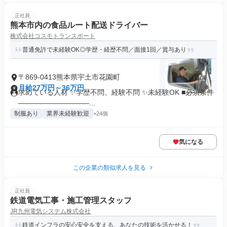
正社員
熊本市内の食品ルート配送ドライバー
株式会社コスモトランスポート
普通免許で未経験OK◎学歴・経歴不問／面接1回／賞与あり
〒869-0413熊本県宇土市花園町
月給27万円～36万円
求めている人材 ✨学歴不問、経験不問 ✨未経験OK ■必須条件
――――――――――...
制服あり
業界未経験歓迎
+24個
気になる
この企業の類似求人を見る
正社員
鉄道電気工事・施工管理スタッフ
JR九州電気システム株式会社
鉄道インフラの安心安全を支える、あなたの技術を活かせる！