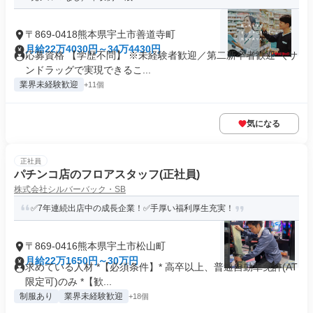
〒869-0418熊本県宇土市善道寺町
月給22万4030円～34万4430円
応募資格 【学歴不問】 ※未経験者歓迎／第二新卒者歓迎 ＼サ
ンドラッグで実現できるこ...
業界未経験歓迎
+11個
気になる
正社員
パチンコ店のフロアスタッフ(正社員)
株式会社シルバーバック・SB
✅7年連続出店中の成長企業！✅手厚い福利厚生充実！
〒869-0416熊本県宇土市松山町
月給22万1650円～30万円
求めている人材 *【必須条件】* 高卒以上、普通自動車免許(AT
限定可)のみ *【歓...
制服あり
業界未経験歓迎
+18個