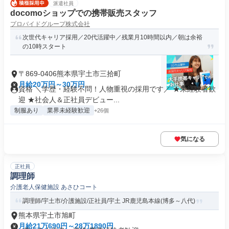
派遣社員
docomoショップでの携帯販売スタッフ
プロバイドグループ株式会社
次世代キャリア採用／20代活躍中／残業月10時間以内／朝は余裕
の10時スタート
〒869-0406熊本県宇土市三拾町
月給20万円～30万円
資格 ＼学歴・経験不問！人物重視の採用です／ ★未経験者歓
迎 ★社会人＆正社員デビュー...
制服あり
業界未経験歓迎
+26個
気になる
正社員
調理師
介護老人保健施設 あさひコート
調理師/宇土市/介護施設/正社員/宇土 JR鹿児島本線(博多～八代)
熊本県宇土市旭町
月給21万690円～28万1890円