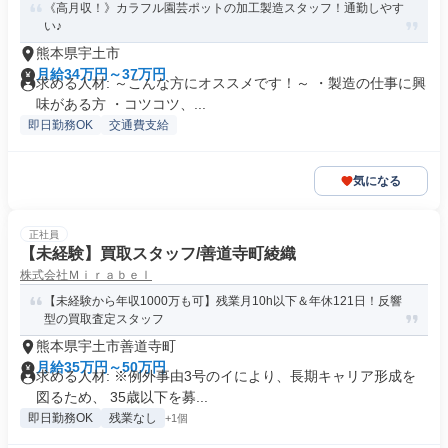
《高月収！》カラフル園芸ポットの加工製造スタッフ！通勤しやす
い♪
熊本県宇土市
月給34万円～37万円
求める人材: ～こんな方にオススメです！～ ・製造の仕事に興
味がある方 ・コツコツ、...
即日勤務OK
交通費支給
気になる
正社員
【未経験】買取スタッフ/善道寺町綾織
株式会社Ｍｉｒａｂｅｌ
【未経験から年収1000万も可】残業月10h以下＆年休121日！反響
型の買取査定スタッフ
熊本県宇土市善道寺町
月給35万円～50万円
求める人材: ※例外事由3号のイにより、長期キャリア形成を
図るため、 35歳以下を募...
即日勤務OK
残業なし
+1個