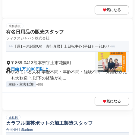
気になる
業務委託
有名日用品の販売スタッフ
フィクスジャパン株式会社
【週1～未経験OK・直行直帰】土日祝中心 (平日も一部あり)
〒869-0413熊本県宇土市花園町
日給1万1000円以上
求めている人材 学歴不問・年齢不問・経験不問 ＊未経験さん
も大歓迎 ＼以下の経験があ...
主婦・主夫歓迎
+8個
気になる
正社員
カラフル園芸ポットの加工製造スタッフ
合同会社Starline