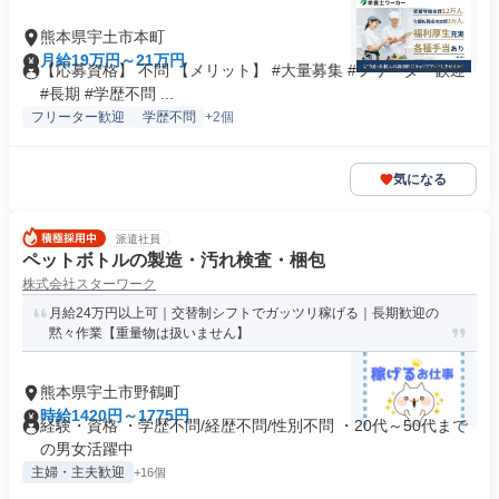
熊本県宇土市本町
月給19万円～21万円
【応募資格】 不問 【メリット】 #大量募集 #フリーター歓迎
#長期 #学歴不問 ...
フリーター歓迎
学歴不問
+2個
気になる
派遣社員
ペットボトルの製造・汚れ検査・梱包
株式会社スターワーク
月給24万円以上可｜交替制シフトでガッツリ稼げる｜長期歓迎の
黙々作業【重量物は扱いません】
熊本県宇土市野鶴町
時給1420円～1775円
経験・資格 ・学歴不問/経歴不問/性別不問 ・20代～50代まで
の男女活躍中
主婦・主夫歓迎
+16個