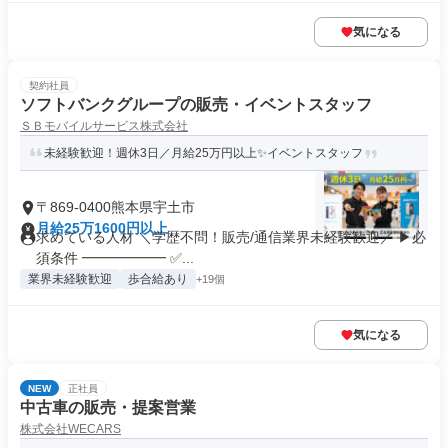
気になる
契約社員
ソフトバンクグループの販売・イベントスタッフ
ＳＢモバイルサービス株式会社
未経験歓迎！週休3日／月給25万円以上✨イベントスタッフ
〒869-0400熊本県宇土市
月給25万1600円以上
求めている人材 ＼学歴不問！販売/通信業界未経験歓迎／ ▶必
須条件 ━━━━━━ ✅...
業界未経験歓迎
歩合給あり
+19個
気になる
NEW
正社員
中古車の販売・提案営業
株式会社WECARS