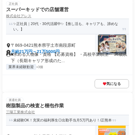
正社員
スーパーキッドでの店舗運営
株式会社アレス
✨正社員｜20代・30代活躍中✨【推し活も、キャリアも、諦めな
い。】
〒869-0421熊本県宇土市南段原町
月給21万円～21万5000円
■求める人物像・資格 【応募資格】 ・高校卒業以上 ・35歳以
下（長期キャリア形成のた...
業界未経験歓迎
+3個
気になる
派遣社員
樹脂製品の検査と梱包作業
三陽工業株式会社
未経験OK！充実の福利厚生◎出勤手当月5万円あり！/正熊本