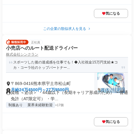
気になる
この企業の類似求人を見る
正社員
小売店へのルート配送ドライバー
株式会社シンクラン
スポーツした後の達成感を仕事でも！◆入社祝金15万円支給★コ
カ・コーラ社のトップパートナー...
〒869-0416熊本県宇土市松山町
月給24万4500円～27万9500円
資格 ＜必須＞ ・44歳以下（長期キャリア形成のため） ・普通
免許（AT限定可） ・学...
制服あり
業界未経験歓迎
+17個
気になる