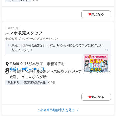
気になる
派遣社員
スマホ販売スタッフ
株式会社ヴァンクールプロモーション
最短3日後から勤務開始！日払い対応も可能なのでスグに稼ぎたい
方にピッタリ！
〒869-0418熊本県宇土市善道寺町
時給1500円～1800円
応募資格 ＼経験者優遇／ ■未経験大歓迎 ■フリーターの方、大
歓迎。 ▼こんな方が活...
制服あり
業界未経験歓迎
+22個
気になる
この企業の類似求人を見る