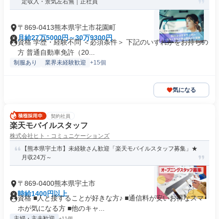
定収入・景気左右無｜正社員
〒869-0413熊本県宇土市花園町
月給27万5000円～30万9300円
資格 学歴・経験不問 ＜必須条件＞ 下記のいずれかをお持ちの
方 普通自動車免許（20...
制服あり
業界未経験歓迎
+15個
気になる
契約社員
楽天モバイルスタッフ
株式会社ヒト・コミュニケーションズ
【熊本県宇土市】未経験さん歓迎「楽天モバイルスタッフ募集」★
月収24万～
〒869-0400熊本県宇土市
時給1400円以上
資格 ■人と接することが好きな方♪ ■通信料が安いお得なスマ
ホが気になる方 ■他のキャ...
主婦・主夫歓迎
+11個