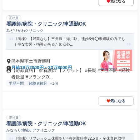
気になる
正社員
看護師/病院・クリニック/車通勤OK
みどりかわクリニック
《病棟》【残業なし】三角線「緑川駅」徒歩8分⭕未経験の方でも
丁寧な実習・指導があるため安心...
熊本県宇土市野鶴町
月給19万2000円～23万8000円
【応募資格】 准看護師 【メリット】 #長期 #学歴不問 #経験
者歓迎 #ブランクO...
学歴不問
経験者歓迎
+1個
気になる
正社員
看護師/病院・クリニック/車通勤OK
かなもり地域ケアクリニック
《病棟》リフレッシュ休暇あり⭐有休取得率82.5％・産休育休取得