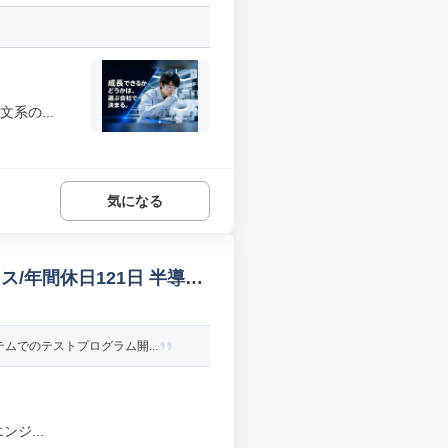
系の...
気になる
/年間休日121日 半導体
でのテストプログラム開...
ジ...