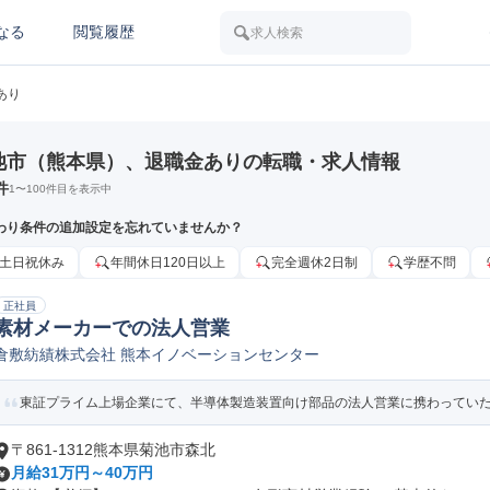
なる
閲覧履歴
求人検索
あり
池市（熊本県）、退職金ありの転職・求人情報
件
1
〜
100
件目を表示中
わり条件の追加設定を忘れていませんか？
土日祝休み
年間休日120日以上
完全週休2日制
学歴不問
正社員
素材メーカーでの法人営業
倉敷紡績株式会社 熊本イノベーションセンター
東証プライム上場企業にて、半導体製造装置向け部品の法人営業に携わってい
〒861-1312熊本県菊池市森北
月給31万円～40万円