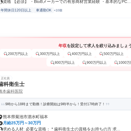
資格 【必須】 ・BtoBメーカーでの有形商材営業経験 ・基本的なPC...
年間休日120日以上
車通勤OK
+10個
年収
を設定して求人を絞り込みましょ
200万円以上
300万円以上
400万円以上
500万円以上
800万円以上
900万円以上
1000
正社員
歯科衛生士
橋本歯科医院
9時から18時まで勤務！診療開始は9時半から！受付17時終了！
熊本県菊池市泗水町福本
月給25万円～30万円
求める人材: 必要な資格： * 歯科衛生士の資格をお持ちの方 求...