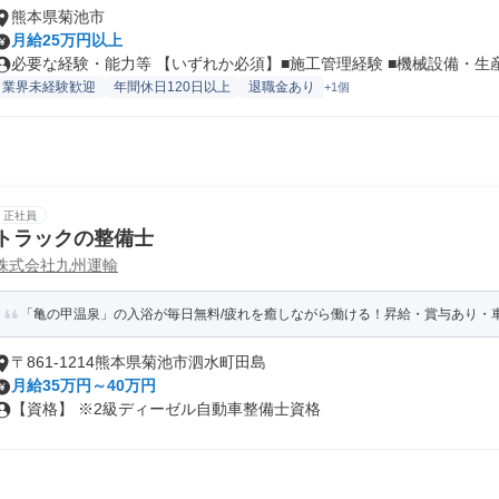
熊本県菊池市
月給25万円以上
必要な経験・能力等 【いずれか必須】■施工管理経験 ■機械設備・生産設
業界未経験歓迎
年間休日120日以上
退職金あり
+1個
正社員
トラックの整備士
株式会社九州運輸
「亀の甲温泉」の入浴が毎日無料/疲れを癒しながら働ける！昇給・賞与あり・
〒861-1214熊本県菊池市泗水町田島
月給35万円～40万円
【資格】 ※2級ディーゼル自動車整備士資格