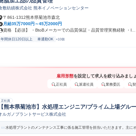
樹脂加工品の品質管理
倉敷紡績株式会社 熊本イノベーションセンター
〒861-1312熊本県菊池市森北
月給35万7000円～45万2000円
資格 【必須】 ・BtoBメーカーでの品質保証・品質管理実務経験 ・I...
年間休日120日以上
車通勤OK
+10個
雇用形態
を設定して求人を絞り込みまし
正社員
派遣社員
業務委託
契
正社員
【熊本県菊池市】水処理エンジニア/プライム上場グルー
オルガノプラントサービス株式会社
ント施工管理
水処理プラントのメンテナンス工事に係る施工管理を担当いただきます。主にオル