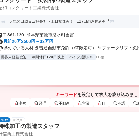
コンクリート二次製品の製造スタッフ
昭和コンクリート工業株式会社
＜人気の日勤＆17時退社＞土日祝休み！年127⽇のお休み有︕
〒861-1201熊本県菊池市泗水町吉富
月給20万2500円～32万円
求めている人材 要普通自動車免許（AT限定可） ※フォークリフト免許.
業界未経験歓迎
年間休日120日以上
バイク通勤OK
+12個
キーワード
を設定して求人を絞り込みまし
事務
経理
不動産
営業
IT
英語
NEW
正社員
特殊加工の製造スタッフ
日信商工株式会社