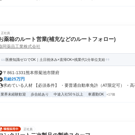
正社員
お薬箱のルート営業(補充などのルートフォロー)
協同薬品工業株式会社
医療知識ゼロでOK｜土日祝休み×直帰OK×残業代1分単位支給
〒861-1331熊本県菊池市隈府
月給25万円
求めている人材 【必須条件】 ・要普通自動車免許（AT限定可） ・高卒.
業界未経験歓迎
歩合給あり
中途入社50％以上
車通勤OK
+17個
正社員