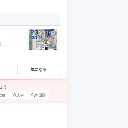
..
気になる
ょう
総務
人事
中国語