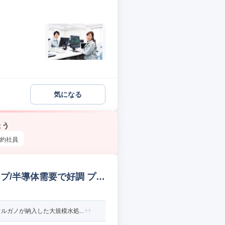
気になる
ょう
約社員
プ/半導体需要で好調 プラ
ガノが納入した大規模水処...