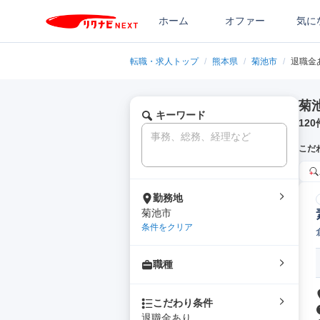
ホーム
オファー
気に
転職・求人トップ
/
熊本県
/
菊池市
/
退職金
菊
キーワード
120
こだ
勤務地
菊池市
条件をクリア
職種
こだわり条件
退職金あり