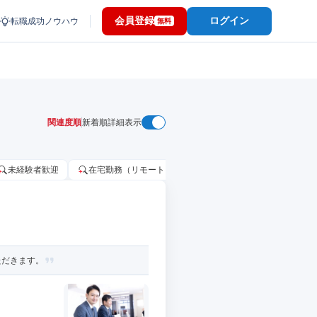
会員登録
ログイン
転職成功ノウハウ
無料
関連度順
新着順
詳細表示
未経験者歓迎
在宅勤務（リモートワーク）OK
家賃補助・住宅手当
ただきます。