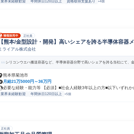
業界未経験歓迎
年間休日120日以上
資格取得支援あり
+4個
正社員
【熊本/金型設計・開発】高いシェアを誇る半導体容器メ
ミライアル株式会社
計
シリコンウエハ搬送容器など、半導体容器分野で高いシェアを誇る当社にて、金型
熊本県菊池市
月給21万5000円～36万円
必要な経験・能力等 【必須】■社会人経験3年以上の方■以下いずれかの経
業界未経験歓迎
年間休日120日以上
+5個
正社員