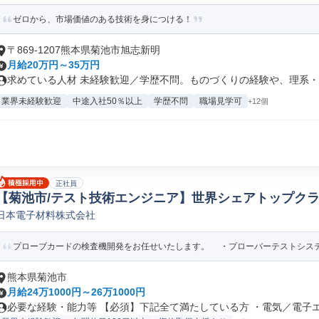
ゼロから、市場価値のある技術を身につける！
〒869-1207熊本県菊池市旭志新明
月給20万円～35万円
求めている人材 未経験歓迎／学歴不問。ものづくりの経験や、理系・文
業界未経験歓迎
中途入社50％以上
学歴不問
職場見学可
+12個
正社員
【菊池市/テスト技術エンジニア】世界シェアトップクラス
日本電子材料株式会社
研究開発
プローブカードの検査機開発をお任せいたします。 ・プローバーテストシステム
熊本県菊池市
月給24万1000円～26万1000円
必要な経験・能力等 【必須】下記全て満たしている方 ・電気／電子エン