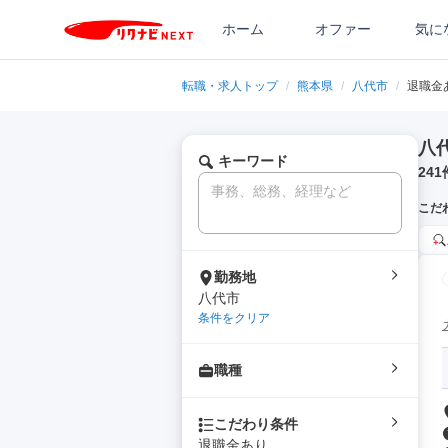
ホーム
オファー
気に
転職・求人トップ
/
熊本県
/
八代市
/
退職金
八
キーワード
241
こだ
勤務地
八代市
条件をクリア
職種
こだわり条件
退職金あり