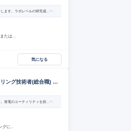
ます。ラボレベルの研究成...
たは...
気になる
ング技術者(総合職) 機
発電のユーティリティを担...
に...