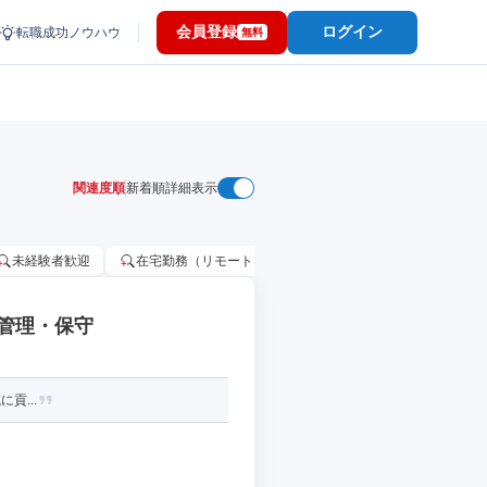
会員登録
ログイン
転職成功ノウハウ
無料
関連度順
新着順
詳細表示
未経験者歓迎
在宅勤務（リモートワーク）OK
家賃補助・住宅手当
管理・保守
貢...