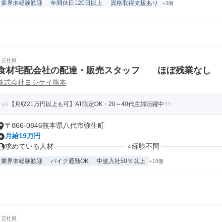
業界未経験歓迎
年間休日120日以上
資格取得支援あり
+3個
正社員
食材宅配会社の配達・販売スタッフ ほぼ残業なし
株式会社ヨシケイ熊本
【月収21万円以上も可】AT限定OK・20～40代主婦活躍中
〒866-0846熊本県八代市弥生町
月給19万円
求めている人材 ―――――――――― ⭐経験不問 ――――――――――
業界未経験歓迎
バイク通勤OK
中途入社50％以上
+18個
正社員