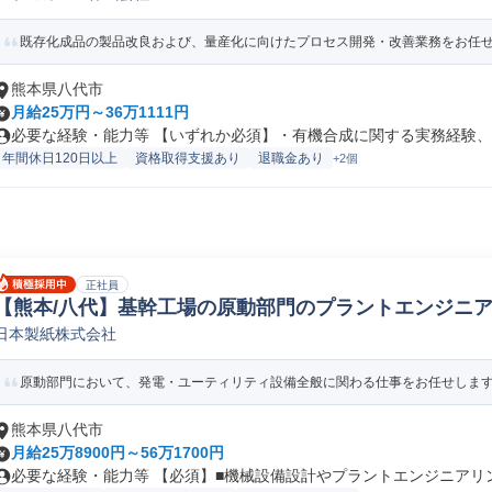
既存化成品の製品改良および、量産化に向けたプロセス開発・改善業務をお任せし
熊本県八代市
月給25万円～36万1111円
必要な経験・能力等 【いずれか必須】・有機合成に関する実務経験、ま
年間休日120日以上
資格取得支援あり
退職金あり
+2個
正社員
【熊本/八代】基幹工場の原動部門のプラントエンジニアリ
日本製紙株式会社
械生産技術
原動部門において、発電・ユーティリティ設備全般に関わる仕事をお任せします。
熊本県八代市
月給25万8900円～56万1700円
必要な経験・能力等 【必須】■機械設備設計やプラントエンジニアリング