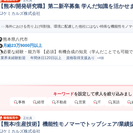
正社員
【熊本/開発研究職】第二新卒募集 学んだ知識を活かせま
KJケミカルズ株式会社
分子素材研究開発
海外における売り上げ6割強、環境に配慮した他社にはない特殊な機能性モノマー
熊本県八代市
月給23万9000円以上
必要な経験・能力等 【必須】有機合成の知見（学んだことでも可能です）
業界未経験歓迎
年間休日120日以上
資格取得支援あり
+4個
キーワード
を設定して求人を絞り込みまし
事務
経理
不動産
営業
IT
英語
正社員
【熊本/生産技術】機能性モノマーでトップシェア/業績拡
KJケミカルズ株式会社
技術