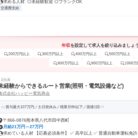
求める人材: ◎未経験歓迎 ◎ブランクOK
交通費支給
年収
を設定して求人を絞り込みましょ
200万円以上
300万円以上
400万円以上
500万円以上
800万円以上
900万円以上
1000
正社員
未経験からできるルート営業(照明・電気設備など)
株式会社ハッピー電気商会
賞与最大107万円／土日祝休み／残業月8h以下／面接1回
〒866-0876熊本県八代市田中西町
月給21万円～27万円
求めている人材 【応募必須条件】 ✅ 高卒以上 ✅ 普通自動車運転免許..