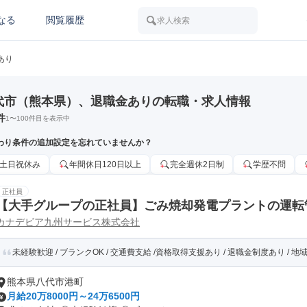
なる
閲覧履歴
求人検索
あり
代市（熊本県）、退職金ありの転職・求人情報
件
1
〜
100
件目を表示中
わり条件の追加設定を忘れていませんか？
土日祝休み
年間休日120日以上
完全週休2日制
学歴不問
正社員
【大手グループの正社員】ごみ焼却発電プラントの運転
カナデビア九州サービス株式会社
未経験歓迎 / ブランクOK / 交通費支給 /資格取得支援あり / 退職金制度あり / 地域に
熊本県八代市港町
月給20万8000円～24万6500円