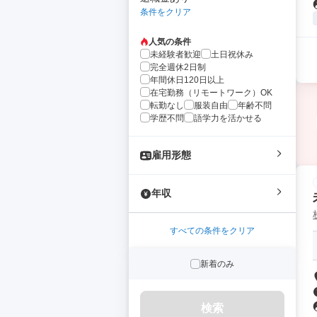
条件をクリア
人気の条件
未経験者歓迎
土日祝休み
完全週休2日制
年間休日120日以上
在宅勤務（リモートワーク）OK
転勤なし
服装自由
年齢不問
学歴不問
語学力を活かせる
雇用形態
年収
すべての条件をクリア
新着のみ
検索