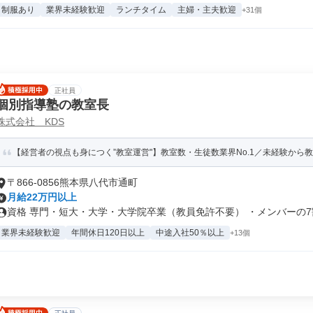
制服あり
業界未経験歓迎
ランチタイム
主婦・主夫歓迎
+31個
正社員
個別指導塾の教室長
株式会社 KDS
【経営者の視点も身につく”教室運営"】教室数・生徒数業界No.1／未経験から
〒866-0856熊本県八代市通町
月給22万円以上
資格 専門・短大・大学・大学院卒業（教員免許不要） ・メンバーの7割
業界未経験歓迎
年間休日120日以上
中途入社50％以上
+13個