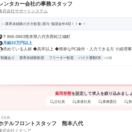
レンタカー会社の事務スタッフ
株式会社サポートシステム
業界未経験の方大歓迎♪賞与･報奨金年4回！！★
〒866-0863熊本県八代市西松江城町
月給22万円以上
求めている人材 ◆高卒以上 ◆簡単なPC操作・入力できる方 ※経理事務
制服あり
業界未経験歓迎
フリーター歓迎
バイク通勤OK
+12個
雇用形態
を設定して求人を絞り込みまし
正社員
派遣社員
業務委託
契
正社員
ホテルフロントスタッフ 熊本八代
株式会社ミナシア