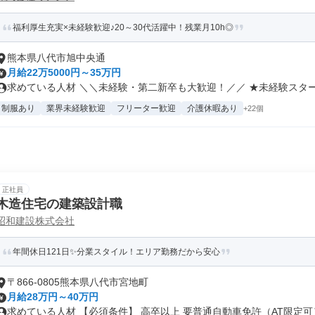
福利厚生充実×未経験歓迎♪20～30代活躍中！残業月10h◎
熊本県八代市旭中央通
月給22万5000円～35万円
求めている人材 ＼＼未経験・第二新卒も大歓迎！／／ ★未経験スタート
制服あり
業界未経験歓迎
フリーター歓迎
介護休暇あり
+22個
正社員
木造住宅の建築設計職
昭和建設株式会社
年間休日121日✨分業スタイル！エリア勤務だから安心
〒866-0805熊本県八代市宮地町
月給28万円～40万円
求めている人材 【必須条件】 高卒以上 要普通自動車免許（AT限定可）.