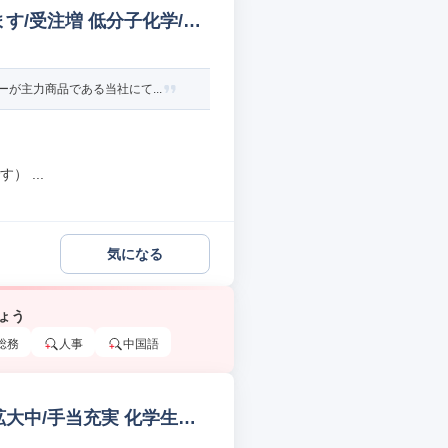
す/受注増 低分子化学/低
が主力商品である当社にて...
 ...
気になる
ょう
総務
人事
中国語
大中/手当充実 化学生産