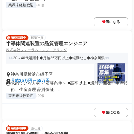
業界未経験歓迎
+10個
気になる
派遣社員
半導体関連装置の品質管理エンジニア
株式会社フォーラムエンジニアリング
20～40代活躍中◆月給35万円以上◆転勤なし◆神奈川県
神奈川県横浜市磯子区
月給35万円～55万円
求めている人材 ＜応募条件＞ ■高卒以上 ■設計、開発、生産技
術、生産管理 品質保証、...
業界未経験歓迎
+20個
気になる
正社員