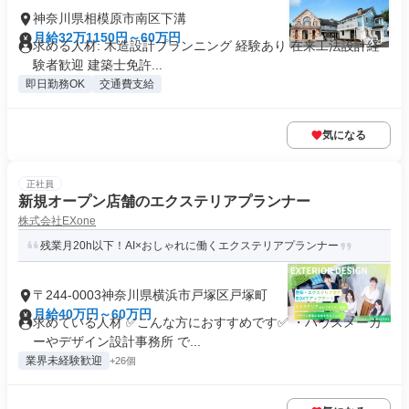
神奈川県相模原市南区下溝
月給32万1150円～60万円
求める人材: 木造設計プランニング 経験あり 在来工法設計経
験者歓迎 建築士免許...
即日勤務OK
交通費支給
気になる
正社員
新規オープン店舗のエクステリアプランナー
株式会社EXone
残業月20h以下！AI×おしゃれに働くエクステリアプランナー
〒244-0003神奈川県横浜市戸塚区戸塚町
月給40万円～60万円
求めている人材 ✅こんな方におすすめです✅ ・ハウスメーカ
ーやデザイン設計事務所 で...
業界未経験歓迎
+26個