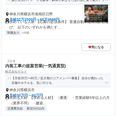
施工管理のイメージも解体！解体工事ならではの他と違う魅力アリ
神奈川県横浜市港南区日野
月給32万2500円～60万4688円
求めている人材 【応募の必須条件】 普通自動車運転免許およ
び、 以下のいずれかを満たす...
制服あり
+28個
気になる
正社員
内装工事の提案営業(一気通貫型)
株式会社ギルド
【月収30万〜60万／拡大期のコアメンバー募集】 自分が携わった
店舗やホテルを、見に行ける...
神奈川県横浜市
月給30万円～60万円
求める人材: 【求める人材】 〈優遇〉 ・営業経験5年以上の方
（業界不問） ・建築...
交通費支給
駅近5分以内