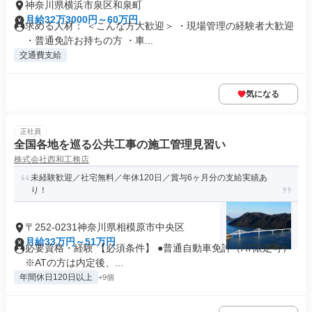
神奈川県横浜市泉区和泉町
月給32万3000円～60万円
求める人材： ＜こんな方大歓迎＞ ・現場管理の経験者大歓迎
・普通免許お持ちの方 ・車...
交通費支給
気になる
正社員
全国各地を巡る公共工事の施工管理見習い
株式会社西和工務店
未経験歓迎／社宅無料／年休120日／賞与6ヶ月分の支給実績あ
り！
〒252-0231神奈川県相模原市中央区
月給33万円～51万円
必要資格・経験 【必須条件】 ●普通自動車免許（AT限定可）
※ATの方は内定後、...
年間休日120日以上
+9個