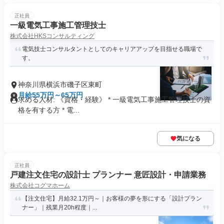
正社員
一級電気工事施工管理技士
株式会社HKSコンサルティング
電気技士コンサルタントとしてのキャリアアップを目指せる職場で
す。
神奈川県横浜市磯子区東町
月給55万円～65万円
求める人材: 《資格・経験》 * 一級電気工事施工管理技士の資
格を有する方 * 電...
気になる
正社員
戸建注文住宅の設計士 プランナー 意匠設計・申請業務
株式会社コグマホーム
【注文住宅】月給32.1万円～｜お客様の夢を形にする「設計プラン
ナー」｜残業月20h程度｜...