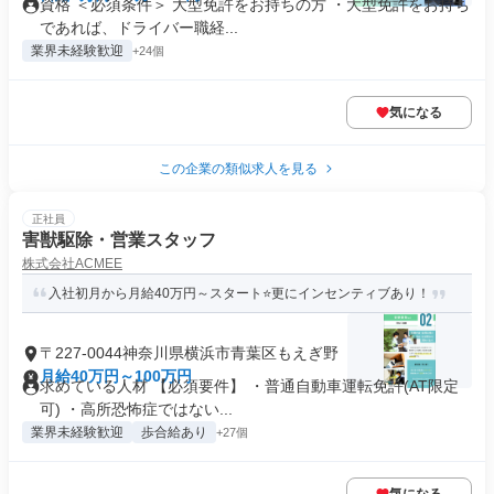
資格 ＜必須条件＞ 大型免許をお持ちの方 ・大型免許をお持ち
であれば、ドライバー職経...
業界未経験歓迎
+24個
気になる
この企業の類似求人を見る
正社員
害獣駆除・営業スタッフ
株式会社ACMEE
入社初月から月給40万円～スタート⭐更にインセンティブあり！
〒227-0044神奈川県横浜市青葉区もえぎ野
月給40万円～100万円
求めている人材 【必須要件】 ・普通自動車運転免許(AT限定
可) ・高所恐怖症ではない...
業界未経験歓迎
歩合給あり
+27個