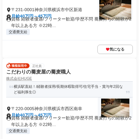
〒231-0001神奈川県横浜市中区新港
月給40万円～45万円
資格 経験者優遇/フリーター歓迎/学歴不問 蕎麦打ちの経験が2
年以上ある方 ※22時...
交通費支給
気になる
正社員
こだわりの蕎麦屋の蕎麦職人
株式会社HUGE
横浜駅直結！/経験者採用/長期休暇取得可/住宅手当・賞与年2回な
ど福利厚生◎
〒220-0005神奈川県横浜市西区南幸
月給40万円～45万円
資格 経験者優遇/フリーター歓迎/学歴不問 蕎麦打ちの経験が2
年以上ある方 ※22時...
交通費支給