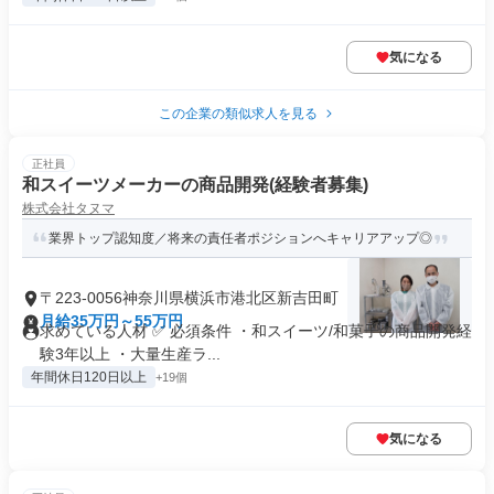
気になる
この企業の類似求人を見る
正社員
和スイーツメーカーの商品開発(経験者募集)
株式会社タヌマ
業界トップ認知度／将来の責任者ポジションへキャリアアップ◎
〒223-0056神奈川県横浜市港北区新吉田町
月給35万円～55万円
求めている人材 ✅ 必須条件 ・和スイーツ/和菓子の商品開発経
験3年以上 ・大量生産ラ...
年間休日120日以上
+19個
気になる