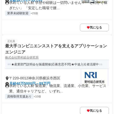
月給34万円～55万円
求めている人材 学歴や経験は一切問いません！ 「とにかく稼
ぎたい」 「安定した職場で腰...
業界未経験歓迎
+23個
気になる
正社員
最大手コンビニエンスストアを支えるアプリケーション
エンジニア
株式会社野村総合研究所
★産業部門説明会を隔週開催(応募意思不問)★中途入社者活躍中
〒220-0012神奈川県横浜市西区
月給40万5000円～89万円
求めている人材 製造業、物流業、流通業、小売業、サービス
業、通信キャリアなど、 いずれ...
資格取得支援あり
+10個
気になる