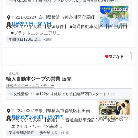
年休125日（土日祝休）／フレックス制／賞与実績8.5ヵ月分
〒221-0022神奈川県横浜市神奈川区守屋町
月給29万円～60万円
求めている人材 【必須条件】 ■普通自動車免許 【歓迎条件】
■プラントエンジニアリ...
年間休日120日以上
+19個
気になる
正社員
輸入自動車ジープの営業 販売
株式会社ジー・エス・ティー
女性活躍中！年122休 未経験でも初任給35万円スタート！
〒224-0007神奈川県横浜市都筑区荏田南
月給35万1600円～150万円
求めている人材 【必須】 ・普通自動車免許(※AT限定OK) ・
エクセル・ワードの基本...
業界未経験歓迎
歩合給あり
+41個