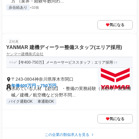
方 （業界・経験年数問わ...
歩合給あり
+32個
気になる
正社員
YANMAR 建機ディーラー整備スタッフ(エリア採用)
ヤンマー建機株式会社
✅【年400-750万】メーカーサービススタッフ：エリア採用
〒243-0804神奈川県厚木市関口
年俸400万円～750万円
求めている人材 【必須】 ・整備の実務経験（自動車／農業機
械／建機／航空機など分野不問...
バイク通勤OK
車通勤OK
気になる
この企業の類似求人を見る