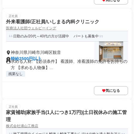
気になる
正社員
外来看護師/正社員/いしまる内科クリニック
医療法人社団ウェルビーイング
日勤のみ/20代～40代の方が活躍中 パートも募集中
神奈川県川崎市川崎区観音
時給2500円以上
求める人材: 【必須条件】 看護師、准看護師の免許をお持ちの
方 【求める人物像】...
残業なし
気になる
正社員
家賃補助|家族手当(1人につき1万円)|土日祝休みの施工管
理
株式会社浦山工務店