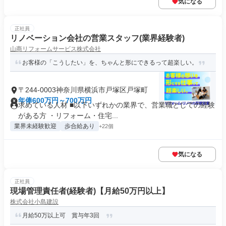
気になる
正社員
リノベーション会社の営業スタッフ(業界経験者)
山商リフォームサービス株式会社
お客様の「こうしたい」を、ちゃんと形にできるって超楽しい。
〒244-0003神奈川県横浜市戸塚区戸塚町
年俸600万円～700万円
求めている人材 ■以下いずれかの業界で、営業職としての経験
がある方 ・リフォーム・住宅...
業界未経験歓迎
歩合給あり
+22個
気になる
正社員
現場管理責任者(経験者)【月給50万円以上】
株式会社小島建設
月給50万以上可 賞与年3回