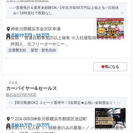
マルアサ梱包商会有限会社
✅普通免許＆業界未経験OK✅1年目月収40万円以上狙える✅日祝休
み✅16時退社で夜勤なし
神奈川県横浜市金沢区幸浦
月給29万円～55万円
資格 ・普通自動車免許以上保有 ※入社後取得希望者も歓迎！
外国人、元フリーターやニー...
交通費支給
髪型・髪色自由
気になる
正社員
カーバイヤー&セールス
株式会社FAB RIDE
【即日勤務OK】スピード選考中！3名限定★お祝い金制度あり！
〒224-0053神奈川県横浜市都筑区池辺町
月給35万円～75万円
求めている人材 ＼✨経験者のみの募集✨／ ✅営業経験のある