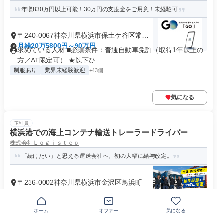
年収830万円以上可能！30万円の支度金をご用意！未経験可
〒240-0067神奈川県横浜市保土ケ谷区常盤
台
月給20万5800円～90万円
求めている人材 ■必須条件：普通自動車免許（取得1年以上の
方／AT限定可） ★以下ひ...
制服あり
業界未経験歓迎
+43個
気になる
正社員
横浜港での海上コンテナ輸送トレーラードライバー
株式会社Ｌｏｇｉｓｔｅｐ
「続けたい」と思える運送会社へ。初の大幅に給与改定。
〒236-0002神奈川県横浜市金沢区鳥浜町
月給37万円～52万円
求めている人材 【必須条件】 ￣￣￣￣￣￣ ✅大型免許・けん
引免許をお持ちの方 （取...
ホーム
オファー
気になる