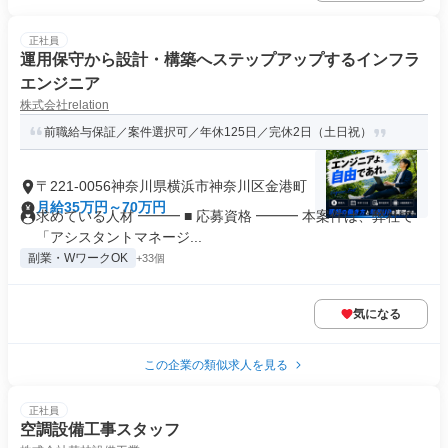
正社員
運用保守から設計・構築へステップアップするインフラ
エンジニア
​株式会社relation
前職給与保証／案件選択可／年休125日／完休2日（土日祝）
〒221-0056神奈川県横浜市神奈川区金港町
月給35万円～70万円
求めている人材 ━━━ ■ 応募資格 ━━━ 本案件は、弊社で
「アシスタントマネージ...
副業・WワークOK
+33個
気になる
この企業の類似求人を見る
正社員
空調設備工事スタッフ