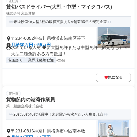
正社員
貸切バスドライバー(大型・中型・マイクロバス)
株式会社宮島運輸
未経験OK⭐大型2種の取得支援あり⭐創業53年の安定企業
〒234-0052神奈川県横浜市港南区笹下
月給30万円～55万円
求めている人材 ◆要大型免許または中型免許（限定なし） ※
大型二種免許ある方尚歓迎！ ...
制服あり
業界未経験歓迎
+25個
気になる
正社員
貨物船内の港湾作業員
第一船舶企業株式会社
20代30代40代活躍中！未経験から稼ぎたい人集まれ◎
〒231-0816神奈川県横浜市中区南本牧