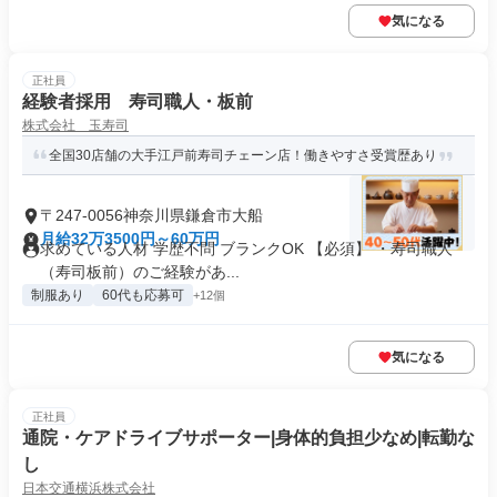
気になる
正社員
経験者採用 寿司職人・板前
株式会社 玉寿司
全国30店舗の大手江戸前寿司チェーン店！働きやすさ受賞歴あり
〒247-0056神奈川県鎌倉市大船
月給32万3500円～60万円
求めている人材 学歴不問 ブランクOK 【必須】 ・寿司職人
（寿司板前）のご経験があ...
制服あり
60代も応募可
+12個
気になる
正社員
通院・ケアドライブサポーター|身体的負担少なめ|転勤な
し
日本交通横浜株式会社