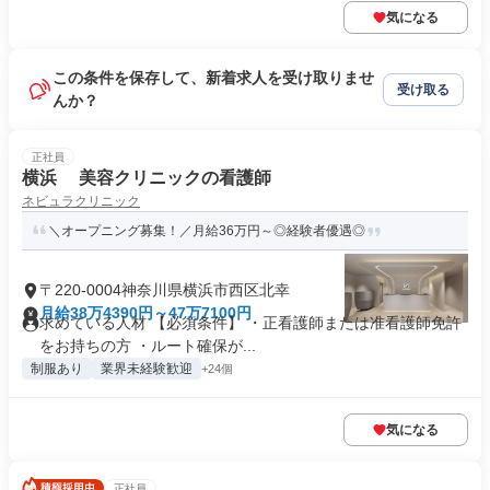
気になる
この条件を保存して、新着求人を受け取りませ
受け取る
んか？
正社員
横浜 美容クリニックの看護師
ネビュラクリニック
＼オープニング募集！／月給36万円～◎経験者優遇◎
〒220-0004神奈川県横浜市西区北幸
月給38万4390円～47万7100円
求めている人材 【必須条件】 ・正看護師または准看護師免許
をお持ちの方 ・ルート確保が...
制服あり
業界未経験歓迎
+24個
気になる
正社員