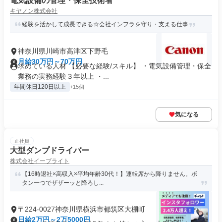
電気設備の管理・保全技術者
キヤノン株式会社
経験を活かして成長できる☆会社インフラを守り・支える仕事
神奈川県川崎市高津区下野毛
月給30万円～70万円
求めている人材 【必要な経験/スキル】 ・電気設備管理・保全
業務の実務経験３年以上 ・...
年間休日120日以上
+15個
気になる
正社員
大型ダンプドライバー
株式会社イーブライト
【16時退社×高収入×平均年齢30代！】運転席から降りません。ボ
タン一つでザザーッと降ろし...
〒224-0027神奈川県横浜市都筑区大棚町
日給2万円～2万5000円