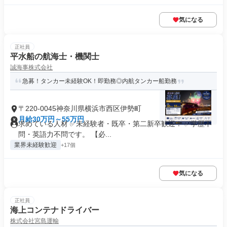
気になる
正社員
平水船の航海士・機関士
誠海事株式会社
急募！タンカー未経験OK！即勤務◎内航タンカー船勤務
〒220-0045神奈川県横浜市西区伊勢町
月給30万円～55万円
求めている人材 ✅未経験者・既卒・第二新卒歓迎！ ✅学歴不
問・英語力不問です。 【必...
業界未経験歓迎
+17個
気になる
正社員
海上コンテナドライバー
株式会社宮島運輸