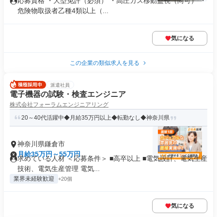
応募資格 ・大型免許（必須） ・高圧ガス移動監視（尚可） ・
危険物取扱者乙種4類以上（...
気になる
この企業の類似求人を見る
派遣社員
電子機器の試験・検査エンジニア
株式会社フォーラムエンジニアリング
20～40代活躍中◆月給35万円以上◆転勤なし◆神奈川県
神奈川県鎌倉市
月給35万円～55万円
求めている人材 ＜応募条件＞ ■高卒以上 ■電気設計、電気生産
技術、電気生産管理 電気...
業界未経験歓迎
+20個
気になる