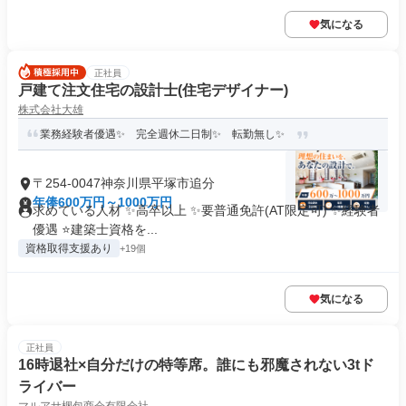
気になる
正社員
戸建て注文住宅の設計士(住宅デザイナー)
株式会社大雄
業務経験者優遇✨ 完全週休二日制✨ 転勤無し✨
〒254-0047神奈川県平塚市追分
年俸600万円～1000万円
求めている人材 ✨高卒以上 ✨要普通免許(AT限定可) ✨経験者
優遇 ⭐建築士資格を...
資格取得支援あり
+19個
気になる
正社員
16時退社×自分だけの特等席。誰にも邪魔されない3tド
ライバー