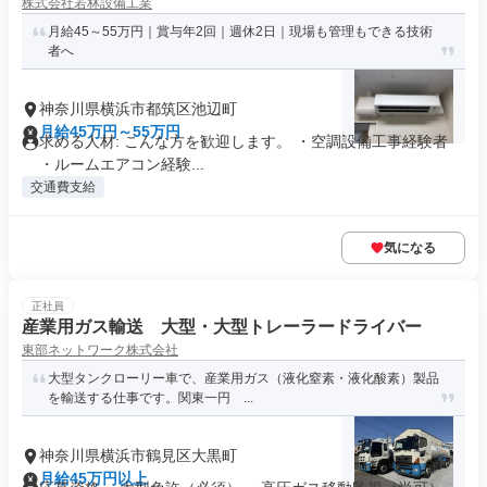
株式会社若林設備工業
月給45～55万円｜賞与年2回｜週休2日｜現場も管理もできる技術
者へ
神奈川県横浜市都筑区池辺町
月給45万円～55万円
求める人材: こんな方を歓迎します。 ・空調設備工事経験者
・ルームエアコン経験...
交通費支給
気になる
正社員
産業用ガス輸送 大型・大型トレーラードライバー
東部ネットワーク株式会社
大型タンクローリー車で、産業用ガス（液化窒素・液化酸素）製品
を輸送する仕事です。関東一円 ...
神奈川県横浜市鶴見区大黒町
月給45万円以上