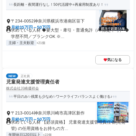
長距離・夜間運行なし！50代活躍中⭐再雇用制度あり！
〒234-0052神奈川県横浜市港南区笹下
月給35万円～50万円
求めている人材 ◆要大型・牽引・普通免許（AT限定不可） ◆
学歴不問／ブランクOK ※...
主婦・主夫歓迎
+21個
気になる
NEW
正社員
児童発達支援管理責任者
株式会社川崎優祥会
平日のみ✨残業も少なめ✨ワークライフバランスよく働ける♪
〒213-0014神奈川県川崎市高津区新作
月給41万円～50万円
求めている人材 【必須資格】 児童発達支援管理責任者(児発
管) の任用資格をお持ちの方...
年間休日120日以上
+22個