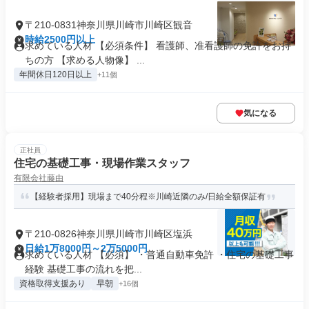
〒210-0831神奈川県川崎市川崎区観音
時給2500円以上
求めている人材 【必須条件】 看護師、准看護師の免許をお持
ちの方 【求める人物像】 ...
年間休日120日以上
+11個
気になる
正社員
住宅の基礎工事・現場作業スタッフ
有限会社藤由
【経験者採用】現場まで40分程※川崎近隣のみ/日給全額保証有
〒210-0826神奈川県川崎市川崎区塩浜
日給1万8000円～2万5000円
求めている人材 【必須】 ・普通自動車免許 ・住宅の基礎工事
経験 基礎工事の流れを把...
資格取得支援あり
早朝
+16個