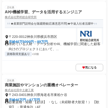
正社員
AIや機械学習、データを活用するエンジニア
株式会社野村総合研究所
★産業部門説明会を隔週開催(応募意思不問)★中途入社者活躍中
〒220-0012神奈川県横浜市西区
月給40万5000円～89万円
求めている人材 ・データ分析やAI、機械学習に関連した顧客
向けのプロジェクトにおいて、...
資格取得支援あり
+10個
気になる
正社員
商業施設やマンションの重機オペレーター
株式会社田中土建工業
〒243-0401神奈川県海老名市東柏ケ谷
月給40万円～67万円
必要資格・経験 【必須】 ・なし（未経験者大歓迎！） 【歓
迎】 ・普通免許（AT...