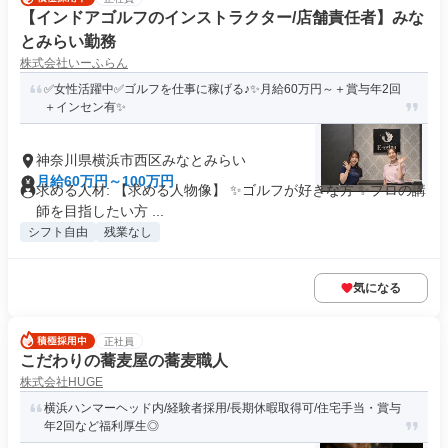
【インドアゴルフのインストラクター/店舗責任者】みな
とみらい勤務
株式会社いーふらん
✅女性活躍中✅ゴルフを仕事に稼げる♪✨月給60万円～＋賞与年2回
＋インセン有✨
神奈川県横浜市西区みなとみらい
月給60万円～100万円
求める人材: 【求める人物像】 ✨ゴルフが好きな方 ✨プロの講
師を目指したい方 ...
シフト自由
残業なし
気になる
正社員
こだわりの蕎麦屋の蕎麦職人
株式会社HUGE
横浜ハンマーヘッド内/経験者採用/長期休暇取得可/住宅手当・賞与
年2回など福利厚生◎