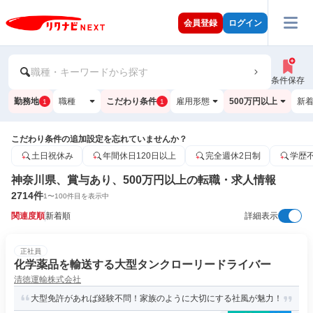
会員登録
ログイン
職種・キーワードから探す
条件保存
勤務地
職種
こだわり条件
雇用形態
500万円以上
新
1
1
こだわり条件の追加設定を忘れていませんか？
土日祝休み
年間休日120日以上
完全週休2日制
学歴
神奈川県、賞与あり、500万円以上の転職・求人情報
2714
件
1
〜
100
件目を表示中
関連度順
新着順
詳細表示
正社員
化学薬品を輸送する大型タンクローリードライバー
清徳運輸株式会社
大型免許があれば経験不問！家族のように大切にする社風が魅力！