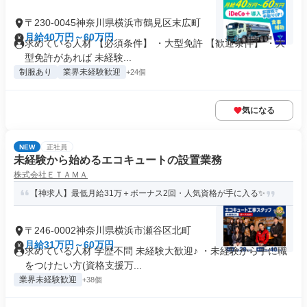
〒230-0045神奈川県横浜市鶴見区末広町
月給40万円～60万円
求めている人材 【必須条件】 ・大型免許 【歓迎条件】 ・大
型免許があれば 未経験...
制服あり
業界未経験歓迎
+24個
気になる
NEW
正社員
未経験から始めるエコキュートの設置業務
株式会社ＥＴＡＭＡ
【神求人】最低月給31万＋ボーナス2回・人気資格が手に入る✨
〒246-0002神奈川県横浜市瀬谷区北町
月給31万円～60万円
求めている人材 学歴不問 未経験大歓迎♪ ・未経験から手に職
をつけたい方(資格支援万...
業界未経験歓迎
+38個