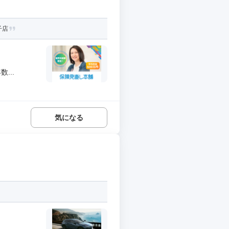
子店
...
気になる