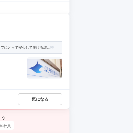
にとって安心して働ける環...
気になる
ょう
約社員