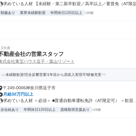
求めている人材 【未経験・第二新卒歓迎／高卒以上／要普免（AT限定不
制服あり
業界未経験歓迎
年間休日120日以上
+20個
正社員
不動産会社の営業スタッフ
株式会社東宝ハウス逗子・葉山リゾート
未経験歓迎!完全反響営業!1年目から高収入実現可!研修充実
〒249-0006神奈川県逗子市
月給30万円以上
求めている人材 ＜必須＞ ■普通自動車運転免許（AT限定可） ＜歓迎..
歩合給あり
年間休日120日以上
資格取得支援あり
+16個