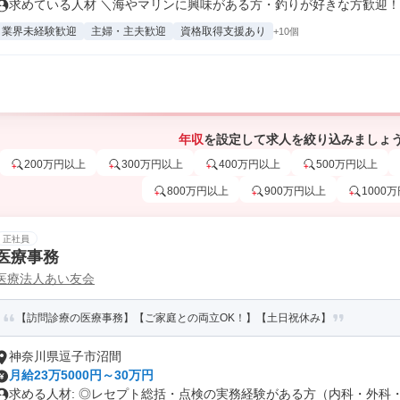
求めている人材 ＼海やマリンに興味がある方・釣りが好きな方歓迎！／ 
業界未経験歓迎
主婦・主夫歓迎
資格取得支援あり
+10個
年収
を設定して求人を絞り込みましょ
200万円以上
300万円以上
400万円以上
500万円以上
800万円以上
900万円以上
1000
正社員
医療事務
医療法人あい友会
【訪問診療の医療事務】【ご家庭との両立OK！】【土日祝休み】
神奈川県逗子市沼間
月給23万5000円～30万円
求める人材: ◎レセプト総括・点検の実務経験がある方（内科・外科・在