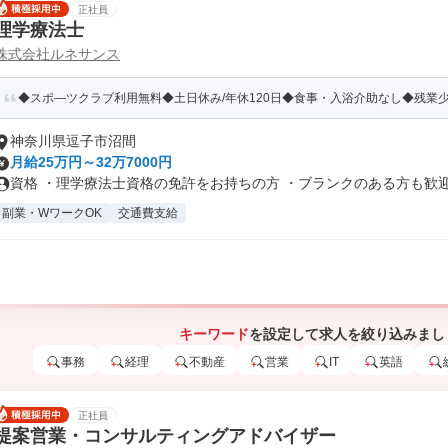
正社員
理学療法士
株式会社ルネサンス
◆スポ―ツクラブ利用無料◆土日休み/年休120日◆食事・入浴介助なし◆残業
神奈川県逗子市沼間
月給25万円～32万7000円
資格 ・理学療法士資格の免許をお持ちの方 ・ブランクのある方も歓
副業・WワークOK
交通費支給
キーワード
を設定して求人を絞り込みまし
事務
経理
不動産
営業
IT
英語
正社員
提案営業・コンサルティングアドバイザー