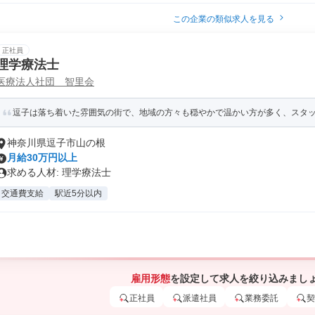
この企業の類似求人を見る
正社員
理学療法士
医療法人社団 智里会
逗子は落ち着いた雰囲気の街で、地域の方々も穏やかで温かい方が多く、スタッフ
神奈川県逗子市山の根
月給30万円以上
求める人材: 理学療法士
交通費支給
駅近5分以内
雇用形態
を設定して求人を絞り込みまし
正社員
派遣社員
業務委託
契