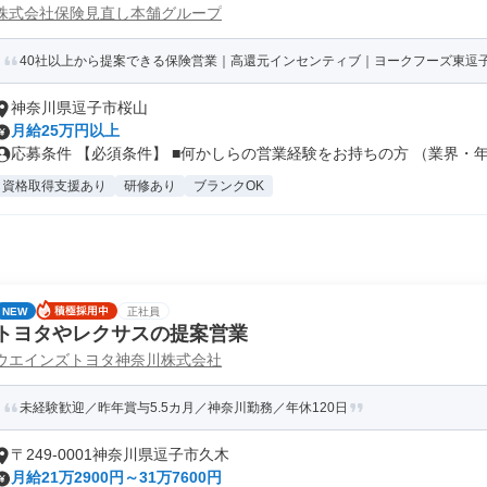
株式会社保険見直し本舗グループ
40社以上から提案できる保険営業｜高還元インセンティブ｜ヨークフーズ東逗
神奈川県逗子市桜山
月給25万円以上
応募条件 【必須条件】 ■何かしらの営業経験をお持ちの方 （業界・年数
資格取得支援あり
研修あり
ブランクOK
NEW
正社員
トヨタやレクサスの提案営業
ウエインズトヨタ神奈川株式会社
未経験歓迎／昨年賞与5.5カ月／神奈川勤務／年休120日
〒249-0001神奈川県逗子市久木
月給21万2900円～31万7600円