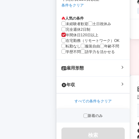
条件をクリア
人気の条件
未経験者歓迎
土日祝休み
完全週休2日制
年間休日120日以上
在宅勤務（リモートワーク）OK
転勤なし
服装自由
年齢不問
学歴不問
語学力を活かせる
雇用形態
年収
すべての条件をクリア
新着のみ
検索