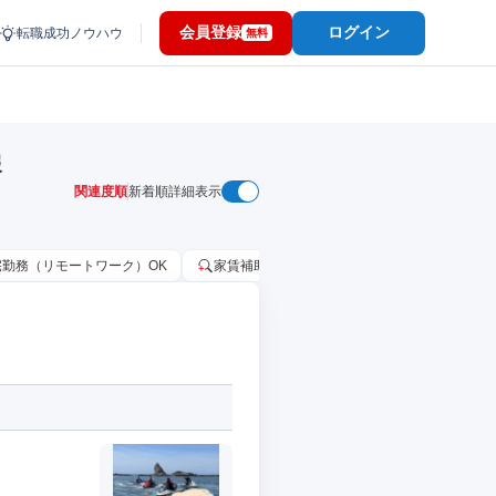
会員登録
ログイン
転職成功ノウハウ
無料
報
関連度順
新着順
詳細表示
宅勤務（リモートワーク）OK
家賃補助・住宅手当あり
固定給25万円