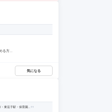
⽅...
気になる
・東逗子駅・保育園...