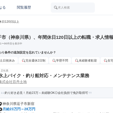
なる
閲覧履歴
求人検索
休日120日以上
子市（神奈川県）、年間休日120日以上の転職・求人情
1
〜
96
件目を表示中
わり条件の追加設定を忘れていませんか？
土日祝休み
完全週休2日制
学歴不問
未経験者歓迎
在
正社員
水上バイク・釣り船対応・メンテナンス業務
株式会社百丹土地
釣り好き必見！月給23万～未経験OK◎会社負担で免許取得可
神奈川県逗子市新宿
月給23万円～28万円