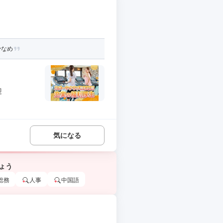
少なめ
迎
気になる
ょう
総務
人事
中国語