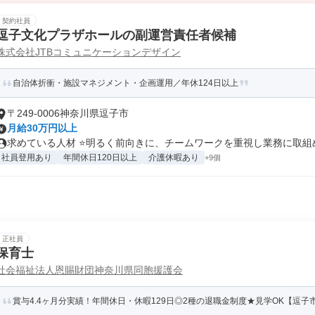
契約社員
逗子文化プラザホールの副運営責任者候補
株式会社JTBコミュニケーションデザイン
自治体折衝・施設マネジメント・企画運用／年休124日以上​
〒249-0006神奈川県逗子市
月給30万円以上
求めている人材 ⭐明るく前向きに、チームワークを重視し業務に取組める
社員登用あり
年間休日120日以上
介護休暇あり
+9個
正社員
保育士
社会福祉法人恩賜財団神奈川県同胞援護会
賞与4.4ヶ月分実績！年間休日・休暇129日◎2種の退職金制度★見学OK【逗子市