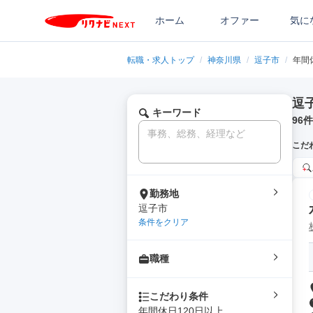
ホーム
オファー
気に
転職・求人トップ
/
神奈川県
/
逗子市
/
年間
逗
キーワード
96
件
こだ
勤務地
逗子市
条件をクリア
職種
こだわり条件
年間休日120日以上