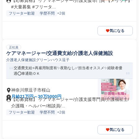
【応募資格】 ケアマネージャー/介護支援専門員 【メリット】
#大量募集 #フリータ...
フリーター歓迎
学歴不問
+2個
気になる
正社員
ケアマネージャー/交通費支給/介護老人保健施設
介護老人保健施設グリーンハウス逗子
交通費支給⭐️再雇用制度有✨夜勤なし✅️担当者オススメ✨経験者優
遇⭕️車通勤ＯＫ
神奈川県逗子市桜山
月給21万円～30万5000円
【応募資格】 ケアマネージャー/介護支援専門員/介護福祉士/
介護職・ヘルパー/相談員/...
フリーター歓迎
学歴不問
+2個
気になる