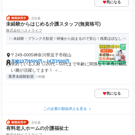
気になる
正社員
未経験からはじめる介護スタッフ(無資格可)
株式会社ベストライフ
未経験・ブランク大歓迎！研修から始まるので安心！残業ほぼなし
〒249-0005神奈川県逗子市桜山
月給23万8500円～24万2500円
求めている人材 ◎20代～50代まで年齢に関係なく本当に幅広
い層が活躍してます！ ＜...
業界未経験歓迎
+30個
気になる
この企業の類似求人を見る
正社員
有料老人ホームの介護福祉士
株式会社ベストライフ