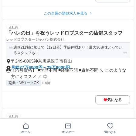
この企業の類似求人を見る
正社員
「ハレの日」を祝うレッドロブスターの店舗スタッフ
レッドロブスタージャパン株式会社
週休2日制に加えて【12日分】季節休暇あり！最大30連休とってい
るスタッフも！
〒249-0005神奈川県逗子市桜山
月給27万6000円～29万6000円
【応募資格】 ■学歴不問 ■経験不問 ■資格不問 ＼ このような
方にオススメ ／ ◎...
副業・WワークOK
+18個
気になる
正社員
大戸屋の店舗スタッフ
株式会社大戸屋ホールディングス
ホーム
オファー
気になる