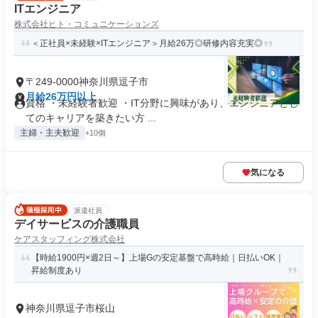
ITエンジニア
株式会社ヒト・コミュニケーションズ
＜正社員×未経験×ITエンジニア＞月給26万◎研修内容充実◎
〒249-0000神奈川県逗子市
月給26万円以上
資格 ・未経験者歓迎 ・IT分野に興味があり、エンジニアとし
てのキャリアを築きたい方 ...
主婦・主夫歓迎
+10個
気になる
派遣社員
デイサービスの介護職員
ケアスタッフィング株式会社
【時給1900円×週2日～】上場Gの安定基盤で高時給｜日払いOK｜
昇給制度あり
神奈川県逗子市桜山