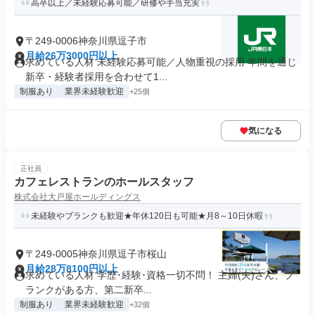
高卒以上／未経験応募可能／研修や手当充実
〒249-0006神奈川県逗子市
月給26万3000円以上
求めている人材 未経験応募可能／人物重視の採用 年間を通じ
新卒・経験者採用を合わせて1...
制服あり
業界未経験歓迎
+25個
気になる
正社員
カフェレストランのホールスタッフ
株式会社大戸屋ホールディングス
未経験やブランクも歓迎★年休120日も可能★月8～10日休暇
〒249-0005神奈川県逗子市桜山
月給28万8100円以上
求めている人材 学歴･経験･資格一切不問！ 主婦(夫)さん、ブ
ランクがある方、第二新卒...
制服あり
業界未経験歓迎
+32個