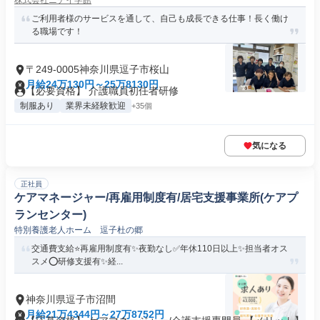
株式会社ニチイ学館
ご利用者様のサービスを通して、自己も成長できる仕事！長く働け
る職場です！
〒249-0005神奈川県逗子市桜山
月給24万130円～25万8130円
【必要資格】 介護職員初任者研修
制服あり
業界未経験歓迎
+35個
気になる
正社員
ケアマネージャー/再雇用制度有/居宅支援事業所(ケアプ
ランセンター)
特別養護老人ホーム 逗子杜の郷
交通費支給⭐️再雇用制度有✨夜勤なし✅️年休110日以上✨担当者オス
スメ⭕️研修支援有✨経...
神奈川県逗子市沼間
月給21万4344円～27万8752円