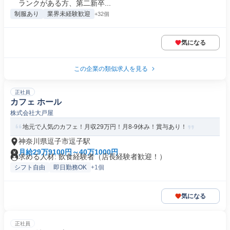
ランクがある方、第二新卒...
制服あり
業界未経験歓迎
+32個
気になる
この企業の類似求人を見る
正社員
カフェ ホール
株式会社大戸屋
地元で人気のカフェ！月収29万円！月8-9休み！賞与あり！
神奈川県逗子市逗子駅
月給29万9100円～40万1000円
求める人材: 飲食経験者（店長経験者歓迎！）
シフト自由
即日勤務OK
+1個
気になる
正社員