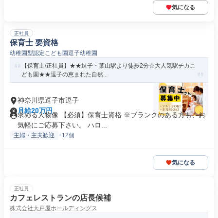
気になる
正社員
保育士 要資格
幼稚園型認定こども園逗子幼稚園
【保育士/正社員】★★逗子・葉山駅より徒歩2分☆大人気駅チカこ
ども園★★逗子の恵まれた自然...
神奈川県逗子市逗子
月給20万円
求める人物像 【必須】保育士資格 ※ブランクのある方も、お
気軽にご応募下さい。 ハロ...
主婦・主夫歓迎
+12個
気になる
正社員
カフェレストランの店長候補
株式会社大戸屋ホールディングス