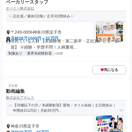
ベーカリースタッフ
オーケー株式会社
正社員／週休2日制／正月3日間休み
〒249-0006神奈川県逗子市
月給26万1000円～32万円
求めている人材 【未経験者・第二新卒・正社員デビュー歓
迎】 ※経験・学歴不問！人柄重視...
制服あり
業界未経験歓迎
+26個
気になる
正社員
動画編集
株式会社アキレス
【29歳以下の方／未経験歓迎】髪色・ネイル自由｜土日祝休み｜
年間休日125日｜月給35万円...
神奈川県逗子市