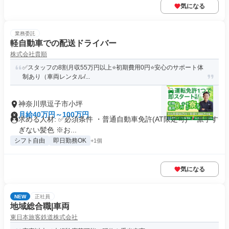
気になる
業務委託
軽自動車での配送ドライバー
株式会社貴順
✅スタッフの8割月収55万円以上⭐️初期費用0円⭐️安心のサポート体
制あり（車両レンタル/...
神奈川県逗子市小坪
月給40万円～100万円
求める人材: ✅️必須条件 ・普通自動車免許(AT限定可) ・派手す
ぎない髪色 ※お...
シフト自由
即日勤務OK
+1個
気になる
NEW
正社員
地域総合職|車両
東日本旅客鉄道株式会社