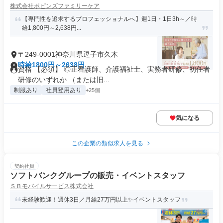
株式会社ポピンズファミリーケア
【専門性を追求するプロフェッショナルへ】週1日・1日3h～／時
給1,800円～2,638円...
〒249-0001神奈川県逗子市久木
時給1800円～2638円
資格 【必須】 ◎正看護師、介護福祉士、実務者研修、初任者
研修のいずれか （または旧...
制服あり
社員登用あり
+25個
気になる
この企業の類似求人を見る
契約社員
ソフトバンクグループの販売・イベントスタッフ
ＳＢモバイルサービス株式会社
未経験歓迎！週休3日／月給27万円以上✨イベントスタッフ