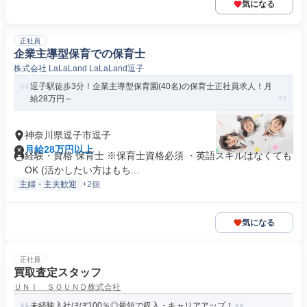
気になる
正社員
企業主導型保育での保育士
株式会社 LaLaLand LaLaLand逗子
逗子駅徒歩3分！企業主導型保育園(40名)の保育士正社員求人！月
給28万円～
神奈川県逗子市逗子
月給28万円以上
経験・資格 保育士 ※保育士資格必須 ・英語スキルはなくても
OK (活かしたい方はもち...
主婦・主夫歓迎
+2個
気になる
正社員
買取査定スタッフ
ＵＮＩ ＳＯＵＮＤ株式会社
未経験入社ほぼ100％◎最短で収入・キャリアアップ！