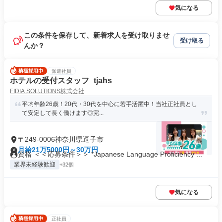
気になる
この条件を保存して、新着求人を受け取りませ
受け取る
んか？
派遣社員
ホテルの受付スタッフ_tjahs
FIDIA SOLUTIONS株式会社
平均年齢26歳！20代・30代を中心に若手活躍中！当社正社員とし
て安定して長く働けます◎完...
〒249-0006神奈川県逗子市
月給21万5000円～30万円
資格 ＜＜応募条件＞＞ *Japanese Language Proficiency ...
業界未経験歓迎
+32個
気になる
正社員