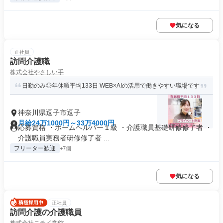
気になる
正社員
訪問介護職
株式会社やさしい手
日勤のみ◎年休暇平均133日 WEB×AIの活用で働きやすい職場です
神奈川県逗子市逗子
月給24万1000円～33万4000円
応募資格 ・ホームヘルパー１級 ・介護職員基礎研修修了者 ・
介護職員実務者研修修了者 ...
フリーター歓迎
+7個
気になる
正社員
訪問介護の介護職員