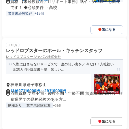
資格 【未経験歓迎／ITサポート事務】既卒・第二新卒も歓迎
です！ ◆必須要件 ・高校...
業界未経験歓迎
+19個
気になる
正社員
レッドロブスターのホール・キッチンスタッフ
レッドロブスタージャパン株式会社
＼型にはまらないサービスで一生の想い出を／ 今だけ！入社祝い
金20万円✨履歴書不要！嬉しい...
神奈川県逗子市桜山
月給27万6000円～29万6000円
応募資格 学歴不問・経験不問・年齢不問 無資格未経験歓迎 飲
食業界での勤務経験のある方...
制服あり
業界未経験歓迎
+31個
気になる