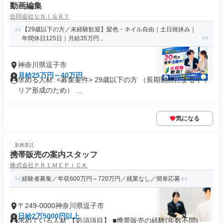
動画編集
合同会社ＵＮＩＧＲＹ
【29歳以下の方／未経験歓迎】髪色・ネイル自由｜土日祝休み｜
年間休日125日｜月給35万円...
神奈川県逗子市
月給25万円～40万円
求める人材: <募集要件> 29歳以下の方 （長期勤続によるキャ
リア形成のため） ...
気になる
業務委託
携帯販売の案内スタッフ
株式会社ＰＲ１ＭＥＰＩＣＫ
経験者募集／年収600万円～720万円／残業なし／簡単応募
〒249-0000神奈川県逗子市
日給2万5000円以上
求めている人材 【必須項目】 ■携帯販売の経験(年数不問)