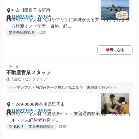
神奈川県逗子市新宿
月給23万円～28万円
求めている人材 ＼海やマリンに興味がある方・釣りが好きな
方歓迎！／ ⭐学歴・資格・経...
業界未経験歓迎
+12個
気になる
正社員
不動産営業スタッフ
株式会社リビングライフ
✅テレアポ・飛び込み一切無し✅第二新卒・未経験大歓迎✨
〒249-0006神奈川県逗子市
月給27万円～35万円
求めている人材 ＜必須条件＞ ✅要普通自動車免許 ＜歓迎スキ
ル＞ ✅未経験者歓迎 ✅...
制服あり
業界未経験歓迎
+28個