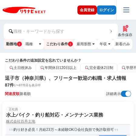
会員登録
ログイン
職種・キーワードから探す
条件保存
勤務地
職種
こだわり条件
雇用形態
年収
新着のみ
1
1
こだわり条件の追加設定を忘れていませんか？
土日祝休み
年間休日120日以上
完全週休2日制
学歴
逗子市（神奈川県）、フリーター歓迎の転職・求人情報
87
件
1
〜
87
件目を表示中
関連度順
新着順
詳細表示
正社員
水上バイク・釣り船対応・メンテナンス業務
株式会社百丹土地
釣り好き必見！月給23万～未経験OK◎会社負担で免許取得可