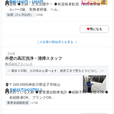
時給1900円～1950円
資格 ◆主婦・主夫活躍中！ ◆有資格者歓迎（初任者研修、ヘ
ルパー2級、実務者研修、ヘル...
短期（3ヵ月以内）
+28個
気になる
この企業の類似求人を見る
正社員
外壁の高圧洗浄・清掃スタッフ
株式会社アドバンス
週休２日制。土日休みも選べます。創意工夫で壁をピカピカに。
〒249-0005神奈川県逗子市桜山
月給25万3422円以上
求めている人材 ◆要普通自動車免許 ◆経験不問、学歴不問 ◆
未経験者OK、ブランクOK...
業界未経験歓迎
+17個