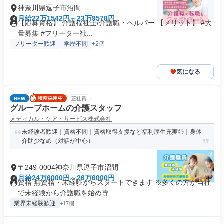
神奈川県逗子市沼間
月給22万1542円～23万9578円
【応募資格】 介護福祉士/介護職・ヘルパー 【メリット】 #大
量募集 #フリーター歓...
フリーター歓迎
学歴不問
+2個
気になる
NEW
正社員
グループホームの介護スタッフ
メディカル・ケア・サービス株式会社
未経験者歓迎｜資格不問｜資格取得支援など福利厚生充実◎｜身体
介助少なめ（対話が中心）
〒249-0004神奈川県逗子市沼間
月給24万6000円～26万6000円
資格 無資格・未経験からスタートできます ※多くの方が当社
で未経験から介護職を始め専...
業界未経験歓迎
+17個