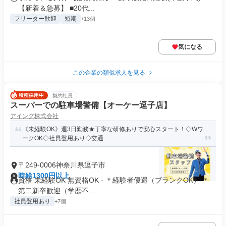
【新着＆急募】 ■20代...
フリーター歓迎
短期
+13個
気になる
この企業の類似求人を見る
契約社員
スーパーでの駐車場警備【オーケー逗子店】
アイング株式会社
《未経験OK》週3日勤務★丁寧な研修ありで安心スタート！◇Wワ
ークOK◇社員登用あり◇交通...
〒249-0006神奈川県逗子市
時給1300円以上
資格 未経験OK 無資格OK - ＊経験者優遇（ブランクOK） ＊
第二新卒歓迎（学歴不...
社員登用あり
+7個