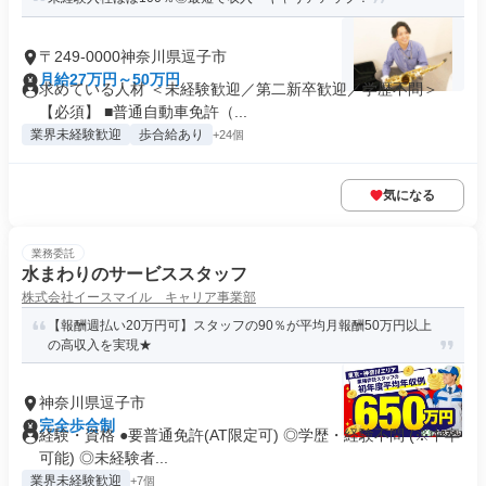
〒249-0000神奈川県逗子市
月給27万円～50万円
求めている人材 ＜未経験歓迎／第二新卒歓迎／学歴不問＞
【必須】 ■普通自動車免許（...
業界未経験歓迎
歩合給あり
+24個
気になる
業務委託
水まわりのサービススタッフ
株式会社イースマイル キャリア事業部
【報酬週払い20万円可】スタッフの90％が平均月報酬50万円以上
の高収入を実現★
神奈川県逗子市
完全歩合制
経験・資格 ●要普通免許(AT限定可) ◎学歴・経験不問 (※中卒
可能) ◎未経験者...
業界未経験歓迎
+7個