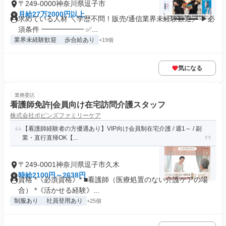
〒249-0000神奈川県逗子市
月給27万2000円以上
求めている人材 ＼学歴不問！販売/通信業界未経験歓迎／ ▶必
須条件 ━━━━━━ ✅...
業界未経験歓迎
歩合給あり
+19個
気になる
業務委託
看護師免許|会員向け在宅訪問介護スタッフ
株式会社ポピンズファミリーケア
【看護師経験者の方優遇あり】VIP向け会員制在宅介護 / 週1～ / 副
業・直行直帰OK【...
〒249-0001神奈川県逗子市久木
時給2100円～2638円
資格 *《必須資格》* ■看護師（医療処置のない介護ケアの場
合） *《活かせる経験》...
制服あり
社員登用あり
+25個