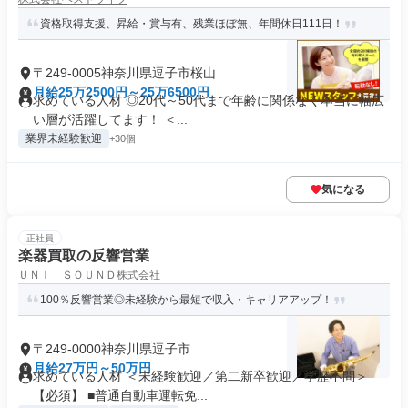
資格取得支援、昇給・賞与有、残業ほぼ無、年間休日111日！
〒249-0005神奈川県逗子市桜山
月給25万2500円～25万6500円
求めている人材 ◎20代～50代まで年齢に関係なく本当に幅広
い層が活躍してます！ ＜...
業界未経験歓迎
+30個
気になる
正社員
楽器買取の反響営業
ＵＮＩ ＳＯＵＮＤ株式会社
100％反響営業◎未経験から最短で収入・キャリアアップ！
〒249-0000神奈川県逗子市
月給27万円～50万円
求めている人材 ＜未経験歓迎／第二新卒歓迎／学歴不問＞
【必須】 ■普通自動車運転免...