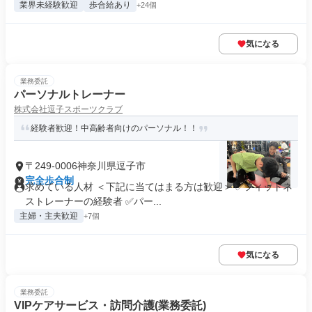
業界未経験歓迎
歩合給あり
+24個
気になる
業務委託
パーソナルトレーナー
株式会社逗子スポーツクラブ
経験者歓迎！中高齢者向けのパーソナル！！
〒249-0006神奈川県逗子市
完全歩合制
求めている人材 ＜下記に当てはまる方は歓迎＞ ✅フィットネ
ストレーナーの経験者 ✅パー...
主婦・主夫歓迎
+7個
気になる
業務委託
VIPケアサービス・訪問介護(業務委託)