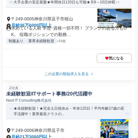
大手企業の安定基盤★年間休日120日も可能★月8～10日休暇
〒249-0005神奈川県逗子市桜山
月給36万6000円以上
求めている人材 学歴･資格一切不問！ ブランクのある方もO
K。 役職ポジションでの勤務...
制服あり
業界未経験歓迎
+33個
気になる
この企業の類似求人を見る
正社員
未経験歓迎/ITサポート事務/20代活躍中
Next IT Consulting株式会社
★未経験歓迎！★完全土日祝休み・年休125日！平均年齢27歳の若
手活躍中！業界最長クラスの...
〒249-0006神奈川県逗子市
月給21万3000円以上