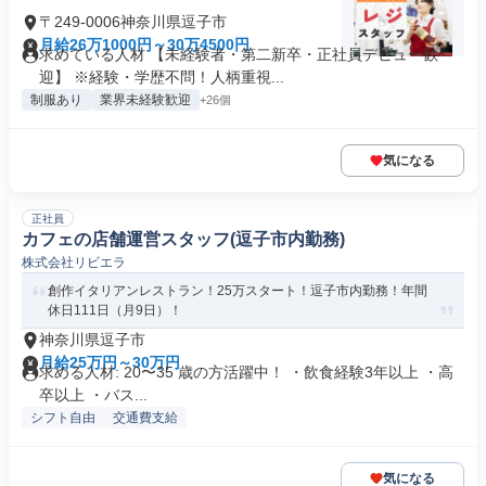
〒249-0006神奈川県逗子市
月給26万1000円～30万4500円
求めている人材 【未経験者・第二新卒・正社員デビュー歓
迎】 ※経験・学歴不問！人柄重視...
制服あり
業界未経験歓迎
+26個
気になる
正社員
カフェの店舗運営スタッフ(逗子市内勤務)
株式会社リビエラ
創作イタリアンレストラン！25万スタート！逗子市内勤務！年間
休日111日（月9日）！
神奈川県逗子市
月給25万円～30万円
求める人材: 20〜35 歳の方活躍中！ ・飲食経験3年以上 ・高
卒以上 ・バス...
シフト自由
交通費支給
気になる