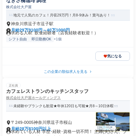
なぎさ橋珈琲 調理
株式会社大戸屋
地元で人気のカフェ！月収29万円！月8-9休み！賞与あり！
神奈川県逗子市逗子駅
月給29万9100円～40万1000円
求める人材: 飲食経験者（店長経験者歓迎！）
シフト自由
即日勤務OK
+1個
気になる
この企業の類似求人を見る
正社員
カフェレストランのキッチンスタッフ
株式会社大戸屋ホールディングス
未経験やブランクも歓迎★年休120日も可能★月8～10日休暇
〒249-0005神奈川県逗子市桜山
月給28万8100円以上
求めている人材 学歴･経験･資格一切不問！ 主婦(夫)さん、ブ