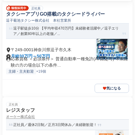
正社員
タクシーアプリGO搭載のタクシードライバー
逗子菊池タクシー株式会社 本社営業所
逗子駅徒歩10分 【平均年収470万円】未経験者活躍中／逗子エリ
ア／創業80年以上の老舗／...
〒249-0001神奈川県逗子市久木
月給30万円～50万円
応募資格 ＜必須条件＞ 普通自動車一種免許(AT限定可) ※未経
験の方の場合以下の条件...
主婦・主夫歓迎
+19個
気になる
正社員
レジスタッフ
オーケー株式会社
正社員／週休2日制／正月3日間休み／未経験歓迎！