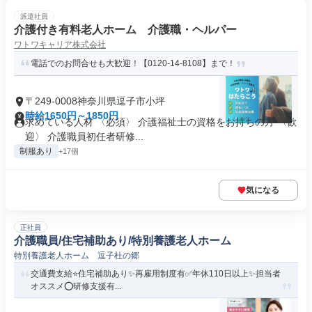
派遣社員
介護付き有料老人ホーム 介護職・ヘルパー
ワトワキャリア株式会社
電話でのお問合せも大歓迎！【0120-14-8108】まで！
〒249-0008神奈川県逗子市小坪
時給1650円～1850円
求めている人材 〈必須〉 介護福祉士の資格をお持ちの方 〈歓
迎〉 介護職員初任者研修...
制服あり
+17個
気になる
正社員
介護職員/住宅補助あり/特別養護老人ホーム
特別養護老人ホーム 逗子杜の郷
交通費支給⭐️住宅補助あり✨再雇用制度有✅️年休110日以上✨担当者
オススメ⭕️研修支援有...