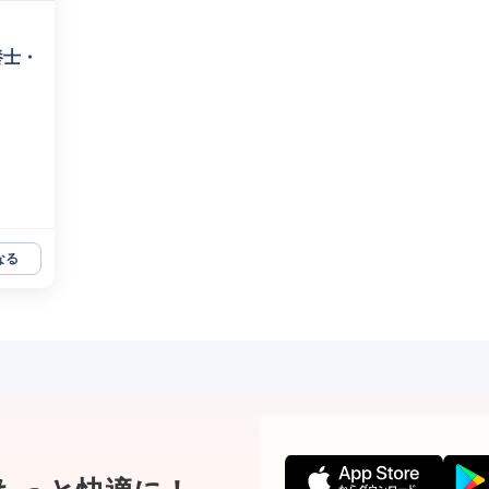
養士・
なる