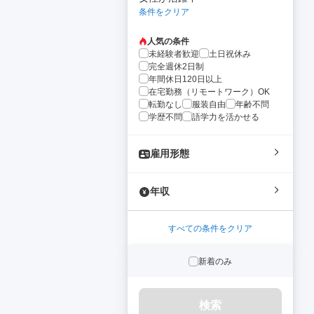
条件をクリア
人気の条件
未経験者歓迎
土日祝休み
完全週休2日制
年間休日120日以上
在宅勤務（リモートワーク）OK
転勤なし
服装自由
年齢不問
学歴不問
語学力を活かせる
雇用形態
年収
すべての条件をクリア
新着のみ
検索