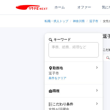
ホーム
オファー
気に
転職・求人トップ
/
神奈川県
/
逗子市
/
女性
逗
キーワード
こだ
勤務地
逗子市
条件をクリア
職種
こだわり条件
女性が活躍中