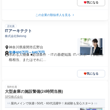
気になる
この企業の類似求人を見る
正社員
ITアーキテクト
株式会社Belong
神奈川県座間市広野台
年俸400万円～640万円
求める人物像 ■必須条件 ・ITの基礎知識: ITパスポート試験合
格相当、またはそれに...
気になる
契約社員
大型倉庫の施設警備(24時間当務)
SPD株式会社
屋内メインで快適✨50代・60代活躍中！未経験も安心スタート