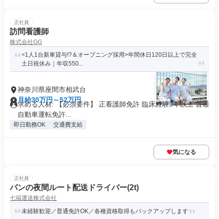
正社員
訪問看護師
株式会社GG
<1人1台新車貸与!?＆オープニング採用>年間休日120日以上で完全
土日祝休み｜年収550...
神奈川県座間市相武台
月給30万円～52万円
求める人材: 【必須要件】 正看護師免許 臨床経験3年以上 普通
自動車運転免許...
即日勤務OK
交通費支給
気になる
正社員
パンの夜間ルート配送ドライバー(2t)
七福運送株式会社
未経験歓迎／普通免許OK／各種資格取得もバックアップします