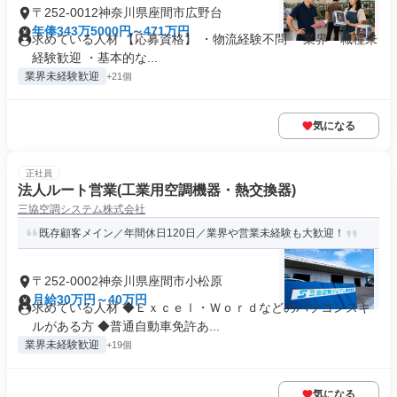
〒252-0012神奈川県座間市広野台
年俸343万5000円～471万円
求めている人材 【応募資格】 ・物流経験不問 ・業界・職種未
経験歓迎 ・基本的な...
業界未経験歓迎
+21個
気になる
正社員
法人ルート営業(工業用空調機器・熱交換器)
三協空調システム株式会社
既存顧客メイン／年間休日120日／業界や営業未経験も大歓迎！
〒252-0002神奈川県座間市小松原
月給30万円～40万円
求めている人材 ◆Ｅｘｃｅｌ・Ｗｏｒｄなどのパソコンスキ
ルがある方 ◆普通自動車免許あ...
業界未経験歓迎
+19個
気になる