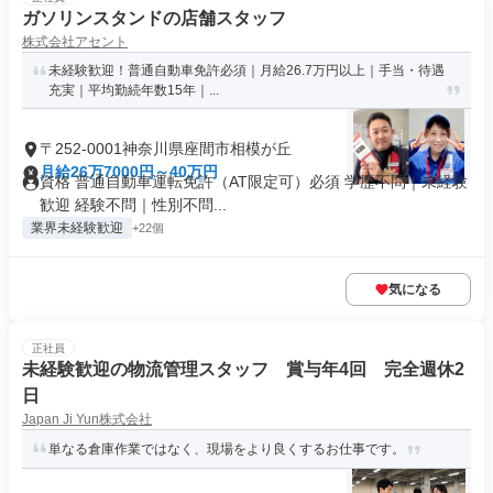
ガソリンスタンドの店舗スタッフ
株式会社アセント
未経験歓迎！普通自動車免許必須｜月給26.7万円以上｜手当・待遇
充実｜平均勤続年数15年｜...
〒252-0001神奈川県座間市相模が丘
月給26万7000円～40万円
資格 普通自動車運転免許（AT限定可）必須 学歴不問｜未経験
歓迎 経験不問｜性別不問...
業界未経験歓迎
+22個
気になる
正社員
未経験歓迎の物流管理スタッフ 賞与年4回 完全週休2
日
Japan Ji Yun株式会社
単なる倉庫作業ではなく、現場をより良くするお仕事です。