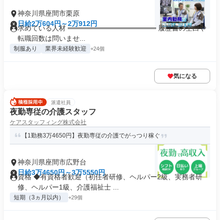
神奈川県座間市栗原
日給2万604円～2万912円
求めている人材 ══════════════════ 履歴書の空白や
転職回数は問いませ...
制服あり
業界未経験歓迎
+24個
気になる
派遣社員
夜勤専従の介護スタッフ
ケアスタッフィング株式会社
【1勤務3万4650円】夜勤専従の介護でがっつり稼ぐ
神奈川県座間市広野台
日給3万4650円～3万5550円
資格 ◆有資格者歓迎（初任者研修、ヘルパー2級、実務者研
修、ヘルパー1級、介護福祉士 ...
短期（3ヵ月以内）
+29個