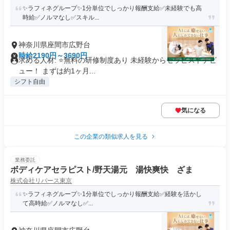
✨️ラフィネグループ✨1分単位でしっかり報酬支給️✅未経験でも高
時給✅️ノルマなし✅スキル...
神奈川県座間市広野台
時給2190円～3690円
求める人材: ⭐️無料の研修制度あり 未経験からセラピストデビ
ュー！ まずは約1ヶ月...
シフト自由
気になる
この企業の類似求人を見る
業務委託
ボディケアセラピスト/野天湯元 湯快爽快 ざま
株式会社リバース東京
✨️ラフィネグループ✨1分単位でしっかり報酬支給️✅経験を活かし
て高時給✅️ノルマなし✅️...