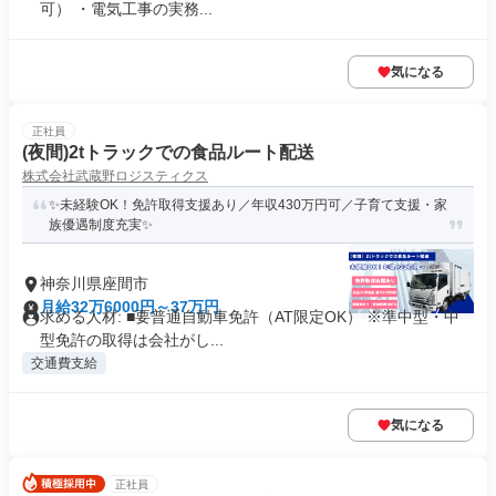
可） ・電気工事の実務...
気になる
正社員
(夜間)2tトラックでの食品ルート配送
株式会社武蔵野ロジスティクス
✨未経験OK！免許取得支援あり／年収430万円可／子育て支援・家
族優遇制度充実✨
神奈川県座間市
月給32万6000円～37万円
求める人材: ■要普通自動車免許（AT限定OK） ※準中型・中
型免許の取得は会社がし...
交通費支給
気になる
正社員