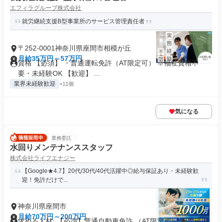
エフィラグループ株式会社
就労継続支援B型事業所のサービス管理責任者
〒252-0001神奈川県座間市相模が丘
月給35万円～57万円
資格 【必須】 ・普通運転免許（AT限定可） ※福祉資格不
要・未経験OK 【歓迎】 ...
業界未経験歓迎
+11個
気になる
業務委託
水回りメンテナンススタッフ
株式会社ライフエナジー
【Google★4.7】20代/30代/40代活躍中◎給与保証あり・未経験歓
迎！免許だけで...
神奈川県座間市
月給70万円～200万円
求める人材: 【必須】普通自動車免許 （AT限定可） ★ こんな