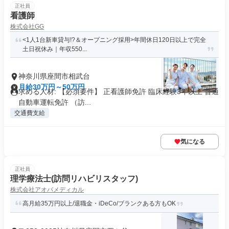
正社員
看護師
株式会社GG
<1人1台新車貸与!?＆オープニング採用>年間休日120日以上で完全
土日祝休み｜年収550...
神奈川県座間市相武台
月給30万円～50万円
求める人材: 【必須要件】 正看護師免許 臨床経験3年以上 普通
自動車運転免許 （訪...
交通費支給
気になる
正社員
理学療法士(訪問リハビリスタッフ)
株式会社アオバメディカル
高月給35万円以上/退職金・iDeCo/ブランクある方もOK