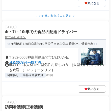
気になる
この企業の類似求人を見る
正社員
4t・7t・10t車での食品の配送ドライバー
株式会社ギオン
年間休日120日◎賞与年2回◎手当充実◎車通勤OKで通勤便利
〒252-0003神奈川県座間市ひばりが丘
月給35万円～45万円
求めている人材 ✅中型免許お持ちの方！(大型免許お持ちの方
も歓迎！） ✅フォークリフト...
制服あり
業界未経験歓迎
+26個
気になる
正社員
訪問看護師(正看護師)