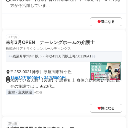
方が今活躍していま...
気になる
正社員
来年3月OPEN ナーシングホームの介護士
株式会社アトラクションホールディングス
残業月平均4ｈ以下・年収433万円以上可/5011f6A1
〒252-0021神奈川県座間市緑ケ丘
月給32万8000円～34万5000円
求めている人材 【必須】介護福祉士 身体介助経験1年以上 既
存の施設では… ★20代...
主婦・主夫歓迎
+20個
気になる
正社員