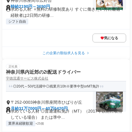
神奈川県座間市広野台
時給2190円～3690円
求める人材: ⭐️無料の研修制度あり すぐに働きたい方に最適！
経験者は2日間の研修...
シフト自由
気になる
この企業の類似求人を見る
正社員
神奈川県内近郊の2t配送ドライバー
宇徳流通サービス株式会社
◎20代～50代活躍中◎残業月10h※要準中型orMT免許
〒252-0003神奈川県座間市ひばりが丘
月給31万7000円～40万6420円
求めている人材 ◎普通運転免許（MT）（2017年以前に取得
している場合） または準中...
業界未経験歓迎
+25個