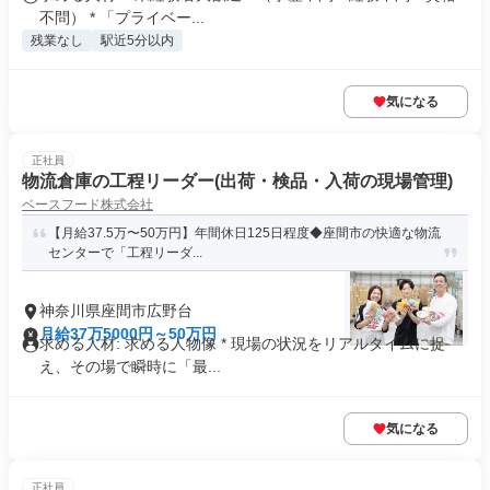
不問） * 「プライベー...
残業なし
駅近5分以内
気になる
正社員
物流倉庫の工程リーダー(出荷・検品・入荷の現場管理)
ベースフード株式会社
【月給37.5万〜50万円】年間休日125日程度◆座間市の快適な物流
センターで「工程リーダ...
神奈川県座間市広野台
月給37万5000円～50万円
求める人材: 求める人物像 * 現場の状況をリアルタイムに捉
え、その場で瞬時に「最...
気になる
正社員