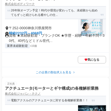
株式会社ボディワーク
26年秋オープン予定！時代や環境が変わっても、未経験から始め
てもずっと続けられる癒やしの仕...
〒252-0000神奈川県座間市
時給2232円～4068円
資格 ★未経験歓迎・ブランクOK ★学歴・経験・年齢不問！3
0代、40代などミドル世代...
業界未経験歓迎
+15個
気になる
この企業の類似求人を見る
正社員
アクチュエータ(モーターとギヤ構成)の各種解析業務
株式会社ジャパン・テクノ
電動アクスルのアクチュエータに対する各種解析業務！！