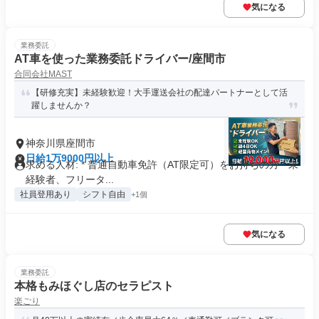
気になる
業務委託
AT車を使った業務委託ドライバー/座間市
合同会社MAST
【研修充実】未経験歓迎！大手運送会社の配達パートナーとして活
躍しませんか？
神奈川県座間市
日給1万9000円以上
求める人材: * 普通自動車免許（AT限定可）をお持ちの方 * 未
経験者、フリータ...
社員登用あり
シフト自由
+1個
気になる
業務委託
本格もみほぐし店のセラピスト
楽ごり