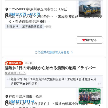
〒252-0003神奈川県座間市ひばりが丘
月給30万円～40万円
求めている人材 ＜必須条件＞ ・未経験者歓迎 ・職種未経験O
K ・普通自動車免許 ※限...
制服あり
業界未経験歓迎
+15個
気になる
この企業の類似求人を見る
正社員
隔週休2日の未経験から始める酒類の配送ドライバー
株式会社NIGITA
隔週休2日制！準中型免許の支援制度あり！未経験★普通免許★月
給35万円★16時定時
神奈川県座間市小松原
月給35万1971円
求める人材: ✬【必須条件】 ・普通自動車免許の保有 ・10kg