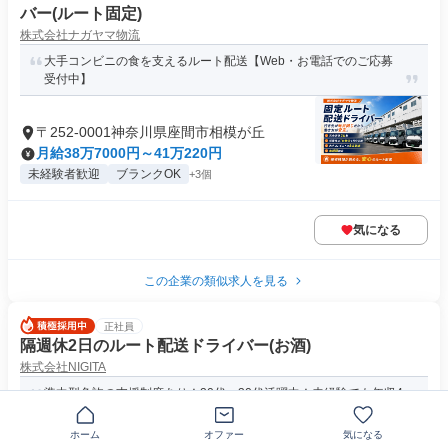
バー(ルート固定)
株式会社ナガヤマ物流
大手コンビニの食を支えるルート配送【Web・お電話でのご応募
受付中】
〒252-0001神奈川県座間市相模が丘
月給38万7000円～41万220円
未経験者歓迎
ブランクOK
+3個
気になる
この企業の類似求人を見る
正社員
隔週休2日のルート配送ドライバー(お酒)
株式会社NIGITA
準中型免許の支援制度あり！20代〜30代活躍中！未経験でも年収4
50万円も可能！／賞与年2...
ホーム
オファー
気になる