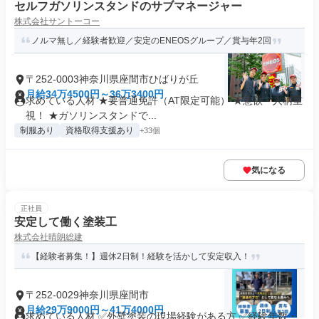
セルフガソリンスタンドのサブマネージャー
株式会社サントーコー
ノルマ無し／経験者歓迎／安定のENEOSグループ／賞与年2回
〒252-0003神奈川県座間市ひばりが丘
月給34万4500円～36万3400円
求めている人材 ★要普通免許（AT限定可能） ★意欲・人柄重
視！ ★ガソリンスタンドで...
制服あり
資格取得支援あり
+33個
気になる
正社員
安定して働く塗装工
株式会社晴朗総建
【経験者募集！】週休2日制！経験を活かして安定収入！
〒252-0029神奈川県座間市
月給29万9000円～41万4000円
求めている人材 ✅外壁塗装の現場経験がある方 ✅経験年数・