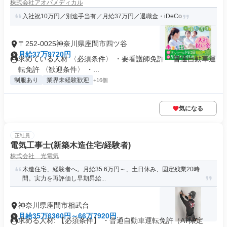
株式会社アオバメディカル
入社祝10万円／別途手当有／月給37万円／退職金・iDeCo
〒252-0025神奈川県座間市四ツ谷
月給37万9720円
求めている人材 〈必須条件〉 ・要看護師免許 ・普通自動車運
転免許 〈歓迎条件〉 ・...
制服あり
業界未経験歓迎
+16個
気になる
正社員
電気工事士(新築木造住宅/経験者)
株式会社 光電気
木造住宅、経験者へ。月給35.6万円～、土日休み、固定残業20時
間。実力を再評価し早期昇給...
神奈川県座間市相武台
月給35万6360円～66万7920円
求める人材: 【必須条件】 ・普通自動車運転免許（AT限定