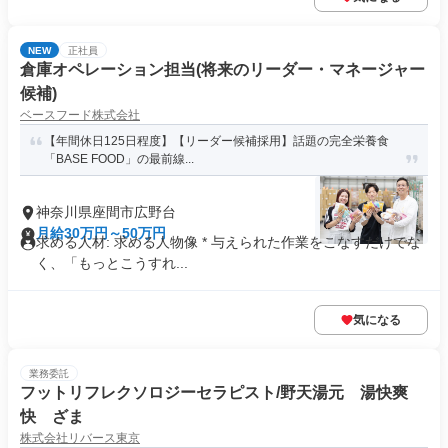
NEW
正社員
倉庫オペレーション担当(将来のリーダー・マネージャー
候補)
ベースフード株式会社
【年間休日125日程度】【リーダー候補採用】話題の完全栄養食
「BASE FOOD」の最前線...
神奈川県座間市広野台
月給30万円～50万円
求める人材: 求める人物像 * 与えられた作業をこなすだけでな
く、「もっとこうすれ...
気になる
業務委託
フットリフレクソロジーセラピスト/野天湯元 湯快爽
快 ざま
株式会社リバース東京