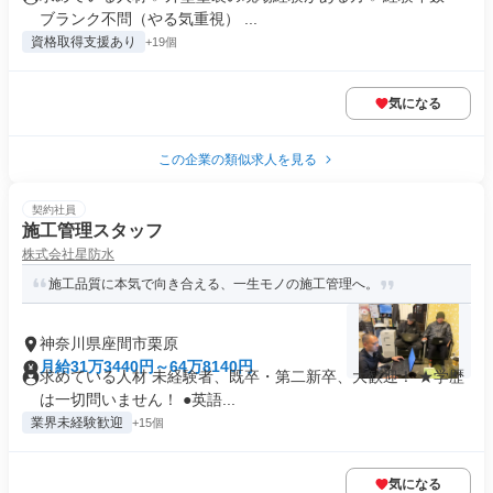
ブランク不問（やる気重視） ...
資格取得支援あり
+19個
気になる
この企業の類似求人を見る
契約社員
施工管理スタッフ
株式会社星防水
施工品質に本気で向き合える、一生モノの施工管理へ。
神奈川県座間市栗原
月給31万3440円～64万8140円
求めている人材 未経験者、既卒・第二新卒、大歓迎！ ★学歴
は一切問いません！ ●英語...
業界未経験歓迎
+15個
気になる