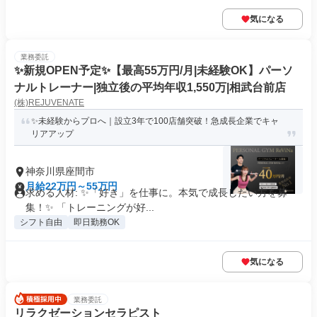
気になる
業務委託
✨️新規OPEN予定✨️【最高55万円/月|未経験OK】パーソ
ナルトレーナー|独立後の平均年収1,550万|相武台前店
(株)REJUVENATE
✨未経験からプロへ｜設立3年で100店舗突破！急成長企業でキャ
リアアップ
神奈川県座間市
月給22万円～55万円
求める人材: ✨「好き」を仕事に。本気で成長したい方を募
集！✨ 「トレーニングが好...
シフト自由
即日勤務OK
気になる
業務委託
リラクゼーションセラピスト