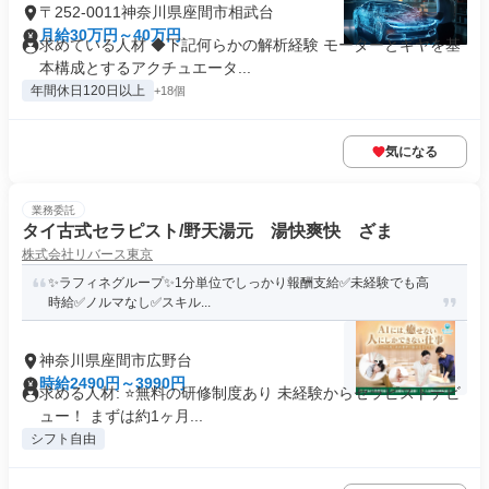
〒252-0011神奈川県座間市相武台
月給30万円～40万円
求めている人材 ◆下記何らかの解析経験 モーターとギヤを基
本構成とするアクチュエータ...
年間休日120日以上
+18個
気になる
業務委託
タイ古式セラピスト/野天湯元 湯快爽快 ざま
株式会社リバース東京
✨️ラフィネグループ✨1分単位でしっかり報酬支給️✅未経験でも高
時給✅️ノルマなし✅スキル...
神奈川県座間市広野台
時給2490円～3990円
求める人材: ⭐️無料の研修制度あり 未経験からセラピストデビ
ュー！ まずは約1ヶ月...
シフト自由