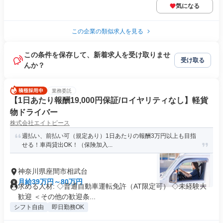
気になる
この企業の類似求人を見る
この条件を保存して、新着求人を受け取りませ
受け取る
んか？
業務委託
【1日あたり報酬19,000円保証/ロイヤリティなし】軽貨
物ドライバー
株式会社エイトピース
週払い、前払い可（規定あり）1日あたりの報酬3万円以上も目指
せる！車両貸出OK！（保険加入...
神奈川県座間市相武台
月給39万円～80万円
求める人材: ◇普通自動車運転免許（AT限定可） ◇未経験大
歓迎 ＜その他の歓迎条...
シフト自由
即日勤務OK