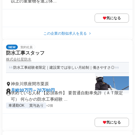
以上の重量物を運ぶ体...
気になる
この企業の類似求人を見る
NEW
契約社員
防水工事スタッフ
株式会社星防水
防水工事経験者限定｜建設業では珍しい月給制｜働きやすさ◎
神奈川県座間市栗原
月給30万円～70万80円
求めている人材 【必須条件】 要普通自動車免許（ＡＴ限定
可） 何らかの防水工事経験 ...
車通勤OK
賞与あり
+2個
気になる