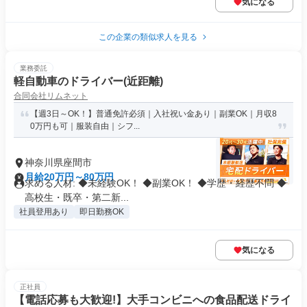
気になる
この企業の類似求人を見る
業務委託
軽自動車のドライバー(近距離)
合同会社リムネット
【週3日～OK！】普通免許必須｜入社祝い金あり｜副業OK｜月収8
0万円も可｜服装自由｜シフ...
神奈川県座間市
月給20万円～80万円
求める人材: ◆未経験OK！ ◆副業OK！ ◆学歴・経歴不問 ◆
高校生・既卒・第二新...
社員登用あり
即日勤務OK
気になる
正社員
【電話応募も大歓迎!】大手コンビニへの食品配送ドライ