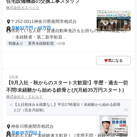
住宅設備機器の交換工事スタッフ
株式会社ガスペック
〒252-0011神奈川県座間市相武台
月給32万円～40万円
求めている人材 ・普通自動車免許をお持ちの方（AT限定可）
・未経験者・第二新卒歓迎 ...
制服あり
業界未経験歓迎
+25個
気になる
正社員
【9月入社・秋からのスタート大歓迎!】学歴・過去一切
不問!未経験から始める鉄骨とび(月給35万円スタート)
株式会社Ｄ・Ｃビルド
【土日祝休み＆残業なし】平日17時退社！未経験から始める鉄骨
とび（完全月給制）
神奈川県座間市相武台
月給35万円以上
求める人材: * 未経験者大歓迎！（学歴不問・経験不問・資格