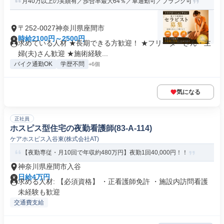
月40万以上の実績有／歩合率最大64％／車通勤可／ブランク可
〒252-0027神奈川県座間市
時給2100円～2500円
求めている人材 ★長期できる方歓迎！ ★フリーターさん・主
婦(夫)さん歓迎 ★施術経験...
バイク通勤OK
学歴不問
+6個
気になる
正社員
ホスピス型住宅の夜勤看護師(83-A-114)
ケアホスピス入谷東(株式会社AT)
【夜勤専従・月10回で年収約480万円】夜勤1回40,000円！！
神奈川県座間市入谷
日給4万円
求める人材: 【必須資格】 ・正看護師免許 ・施設内訪問看護
未経験も歓迎
交通費支給