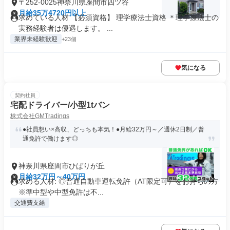
〒252-0025神奈川県座間市四ツ谷
月給35万4720円以上
求めている人材 【必須資格】 理学療法士資格 ＊理学療法士の
実務経験者は優遇します。 ...
業界未経験歓迎
+23個
気になる
契約社員
宅配ドライバー/小型1tバン
株式会社GMTradings
●社員想い×高収、どっちも本気！●月給32万円～／週休2日制／普
通免許で働けます◎
神奈川県座間市ひばりが丘
月給32万円～40万円
求める人材: ◎普通自動車運転免許（AT限定可）をお持ちの方
※準中型や中型免許は不...
交通費支給