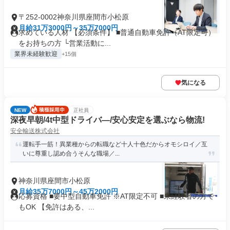
〒252-0002神奈川県座間市小松原
月給31万3000円～35万7000円
求めている人材 【必須条件】 ■普通自動車免許（AT限定可）
をお持ちの方 └営業活動に...
業界未経験歓迎
+15個
気になる
NEW
正社員
深夜早朝/4t中型ドライバ―/安心安定を選ぶなら物流!
安全輸送株式会社
運転手一筋！異業種からの転職など十人十色だからオモシロイ／互
いに尊重し認め合うそんな職場／...
神奈川県座間市小松原
月給35万7000円～45万2000円
応募資格 ■要中型自動車免許 ※AT限定不可 ■未経験者の方で
もOK 【免許はある、...