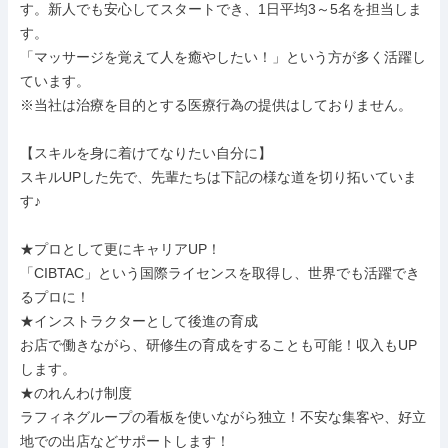
す。新人でも安心してスタートでき、1日平均3～5名を担当しま
す。

「マッサージを覚えて人を癒やしたい！」という方が多く活躍し
ています。

※当社は治療を目的とする医療行為の提供はしておりません。

【スキルを身に着けてなりたい自分に】

スキルUPした先で、先輩たちは下記の様な道を切り拓いていま
す♪

★プロとして更にキャリアUP！

「CIBTAC」という国際ライセンスを取得し、世界でも活躍でき
るプロに！

★インストラクターとして後進の育成

お店で働きながら、研修生の育成をすることも可能！収入もUP
します。

★のれんわけ制度

ラフィネグループの看板を使いながら独立！不安な集客や、好立
地での出店などサポートします！
