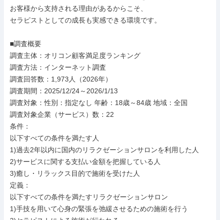
お客様から支持される理由があるからこそ、

セラピストとしての成長も実感できる環境です。

■調査概要

調査主体：オリコン顧客満足度ランキング

調査方法：インターネット調査

調査回答数：1,973人（2026年）

調査期間：2025/12/24～2026/1/13

調査対象：性別：指定なし 年齢：18歳～84歳 地域：全国

調査対象企業（サービス）数：22

条件：

以下すべての条件を満たす人

1)過去2年以内に国内のリラクゼーションサロンを利用した人

2)サービスに関する支払い金額を把握している人

3)癒し・リラックス目的で施術を受けた人

定義：

以下すべての条件を満たすリラクゼーションサロン

1)手技を用いて心身の緊張を弛緩させるための施術を行う
