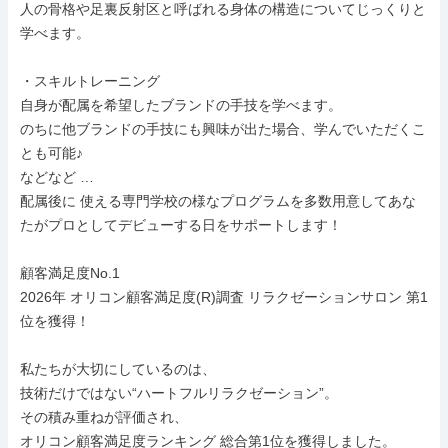
人の骨格や足裏反射区と呼ばれる身体の構造についてじっくりと
学べます。

・スキルトレーニング

自身が配属を希望したブランドの手技を学べます。

のちに他ブランドの手技にも興味が出た場合、学んでいただくこ
とも可能♪

などなど …

配属後に 使える専門学校の様なプログラムを多数用意してあな
たがプロとしてデビューする日をサポートします！

顧客満足度No.1

2026年 オリコン顧客満足度(R)調査 リラクゼーションサロン 第1
位を獲得！

私たちが大切にしているのは、

技術だけではない“ハートフルリラクゼーション”。

その積み重ねが評価され、

オリコン顧客満足度ランキング 総合第1位を獲得しました。
