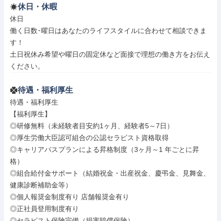
休日・休暇
休日

働く日数･曜日はあなたのライフスタイルに合わせて相談できま
す！

土日祝休み希望や曜日の固定休など面接で理想の働き方をお伝え
ください。
待遇・福利厚生
待遇・福利厚生

【福利厚生】

◎研修無料（未経験者目安約1ヶ月、経験者5～7日）

◎厚生労働大臣認可組合の公認セラピスト資格取得

◎キャリアパスプランによる昇格制度（3ヶ月～1 年ごとに昇
格）

◎組合給付金サポート（結婚祝金・出産祝金、慶弔金、見舞金、
健康診断補助金等）

◎個人報奨金制度有り 店舗報奨金有り

◎正社員登用制度有り

◎セラピスト保険完備（損害賠償保険）
