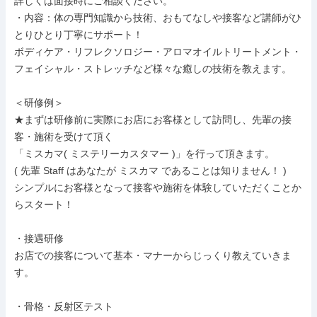
詳しくは面接時にご相談ください。

・内容：体の専門知識から技術、おもてなしや接客など講師がひ
とりひとり丁寧にサポート！

ボディケア・リフレクソロジー・アロマオイルトリートメント・
フェイシャル・ストレッチなど様々な癒しの技術を教えます。

＜研修例＞

★まずは研修前に実際にお店にお客様として訪問し、先輩の接
客・施術を受けて頂く

「ミスカマ( ミステリーカスタマー )」を行って頂きます。

( 先輩 Staff はあなたが ミスカマ であることは知りません！ )

シンプルにお客様となって接客や施術を体験していただくことか
らスタート！

・接遇研修

お店での接客について基本・マナーからじっくり教えていきま
す。

・骨格・反射区テスト
