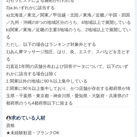
2)セラピストによる施術が行われる

3)a,bいずれかに該当する

a)北海道／東北／関東／甲信越・北陸／東海／近畿／中国・四国
／九州・沖縄の8つの地域区分のうち、4地域以上で展開している

b)関東／東海／近畿の主要3地域のうち、2地域以上で展開してい
る

ただし、以下の場合はランキング対象外とする

1)あん摩マッサージ指圧、はり、灸、エステ、スパなどを主とす
る

2)直近1年間の店舗分布および回答データについて、以下のいず
れかに該当する場合は除く

1.関東以外の地域に90％以上集中している

2.関東に90％以上集中しており、かつ店舗が存在する都府県が埼
玉県・千葉県・東京都・神奈川県・愛知県・大阪府・兵庫県の7
都府県のうち4都府県以下に留まる
求めている人材
資格

★未経験歓迎・ブランクOK
