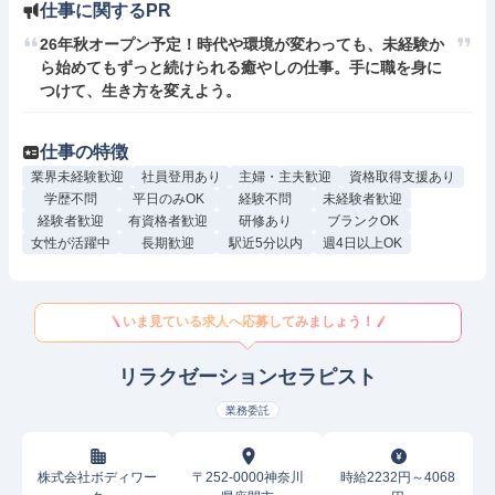
仕事に関するPR
26年秋オープン予定！時代や環境が変わっても、未経験か
ら始めてもずっと続けられる癒やしの仕事。手に職を身に
つけて、生き方を変えよう。
仕事の特徴
業界未経験歓迎
社員登用あり
主婦・主夫歓迎
資格取得支援あり
学歴不問
平日のみOK
経験不問
未経験者歓迎
経験者歓迎
有資格者歓迎
研修あり
ブランクOK
女性が活躍中
長期歓迎
駅近5分以内
週4日以上OK
いま見ている求人へ応募してみましょう！
リラクゼーションセラピスト
業務委託
株式会社ボディワー
〒252-0000神奈川
時給2232円～4068