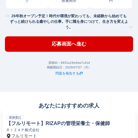
ク
県座間市
円
26年秋オープン予定！時代や環境が変わっても、未経験から始めても
ずっと続けられる癒やしの仕事。手に職を身につけて、生き方を変えよ
う。
応募画面へ進む
原稿ID：
9931a19e9da7c41d
掲載開始日：
2026/07/27（月）
問題を報告する
あなたにおすすめの求人
業務委託
【フルリモート】RIZAPの管理栄養士・保健師
ＲＩＺＡＰ株式会社
フルリモート