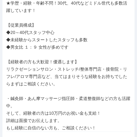
★学歴・経験・年齢不問！30代、40代などミドル世代も多数活
躍しています！

【従業員構成】

◆20～40代スタッフ中心

◆未経験からスタートしたスタッフも多数

◆男女比 １：９ 女性が多めです

【経験者の方も大歓迎！優遇します】

リラクゼーションサロン・ストレッチ/整体専門店・接骨院・リ
フレ/アロマ専門店など、当てはまりそうな経験をお持ちでした
らまずはご相談ください。

・鍼灸師・あん摩マッサージ指圧師・柔道整復師などの方も活躍
中。

そして、経験者の方は10万円のお祝い金も支給！

詳細は面接でお伝えします。

もし経験に自信のない方も、ご相談ください！