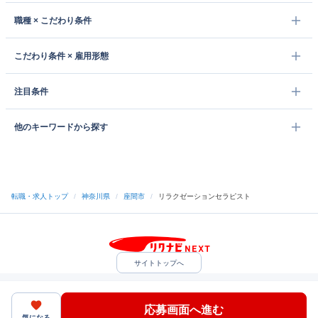
職種 × こだわり条件
こだわり条件 × 雇用形態
注目条件
他のキーワードから探す
転職・求人トップ
/
神奈川県
/
座間市
/
リラクゼーションセラピスト
サイトトップへ
中途採用をご検討の企業様
利用規約・プライバシーポリシー
サイトマップ
ヘルプ・お問い合わせ
応募画面へ進む
（C）Indeed Inc.
気になる