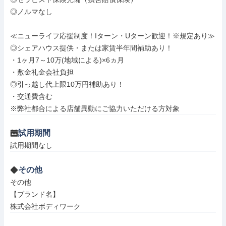
◎ノルマなし

≪ニューライフ応援制度！Iターン・Uターン歓迎！※規定あり≫

◎シェアハウス提供・または家賃半年間補助あり！

・1ヶ月7～10万(地域による)×6ヵ月

・敷金礼金会社負担

◎引っ越し代上限10万円補助あり！

・交通費含む

※弊社都合による店舗異動にご協力いただける方対象
試用期間
試用期間なし
その他
その他

【ブランド名】

株式会社ボディワーク