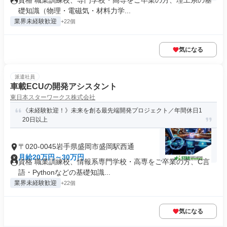
資格 職業訓練校、専門学校・高専をご卒業の方、理工系の基
礎知識（物理・電磁気・材料力学...
業界未経験歓迎
+22個
気になる
派遣社員
車載ECUの開発アシスタント
東日本スターワークス株式会社
《未経験歓迎！》未来を創る最先端開発プロジェクト／年間休日1
20日以上
〒020-0045岩手県盛岡市盛岡駅西通
月給20万円～30万円
資格 職業訓練校、情報系専門学校・高専をご卒業の方、C言
語・Pythonなどの基礎知識...
業界未経験歓迎
+22個
気になる