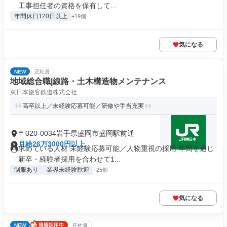
工事担任者の資格を保有して...
年間休日120日以上
+19個
気になる
NEW
正社員
地域総合職|線路・土木構造物メンテナンス
東日本旅客鉄道株式会社
高卒以上／未経験応募可能／研修や手当充実
〒020-0034岩手県盛岡市盛岡駅前通
月給26万3000円以上
求めている人材 未経験応募可能／人物重視の採用 年間を通じ
新卒・経験者採用を合わせて1...
制服あり
業界未経験歓迎
+25個
気になる
NEW
正社員