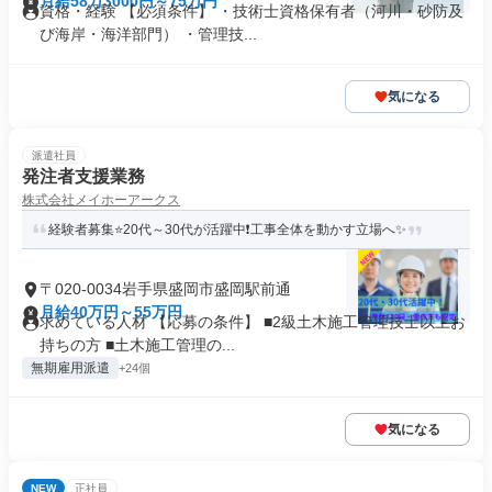
月給58万3000円～75万円
資格・経験 【必須条件】 ・技術士資格保有者（河川・砂防及
び海岸・海洋部門） ・管理技...
気になる
派遣社員
発注者支援業務
株式会社メイホーアークス
経験者募集⭐20代～30代が活躍中❗工事全体を動かす立場へ✨
〒020-0034岩手県盛岡市盛岡駅前通
月給40万円～55万円
求めている人材 【応募の条件】 ■2級土木施工管理技士以上お
持ちの方 ■土木施工管理の...
無期雇用派遣
+24個
気になる
NEW
正社員