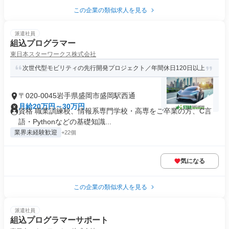
この企業の類似求人を見る
派遣社員
組込プログラマー
東日本スターワークス株式会社
次世代型モビリティの先行開発プロジェクト／年間休日120日以上
〒020-0045岩手県盛岡市盛岡駅西通
月給20万円～30万円
資格 職業訓練校、情報系専門学校・高専をご卒業の方、C言
語・Pythonなどの基礎知識...
業界未経験歓迎
+22個
気になる
この企業の類似求人を見る
派遣社員
組込プログラマーサポート