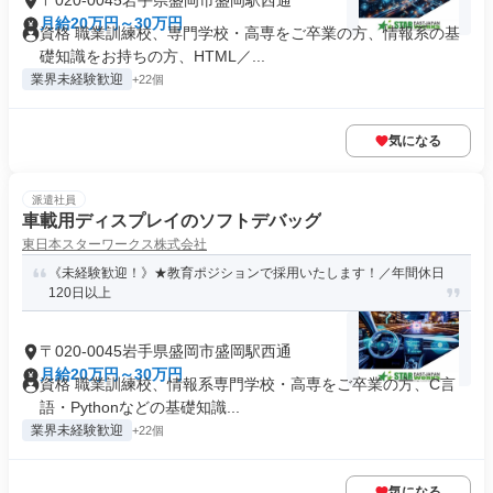
〒020-0045岩手県盛岡市盛岡駅西通
月給20万円～30万円
資格 職業訓練校、専門学校・高専をご卒業の方、情報系の基
礎知識をお持ちの方、HTML／...
業界未経験歓迎
+22個
気になる
派遣社員
車載用ディスプレイのソフトデバッグ
東日本スターワークス株式会社
《未経験歓迎！》★教育ポジションで採用いたします！／年間休日
120日以上
〒020-0045岩手県盛岡市盛岡駅西通
月給20万円～30万円
資格 職業訓練校、情報系専門学校・高専をご卒業の方、C言
語・Pythonなどの基礎知識...
業界未経験歓迎
+22個
気になる