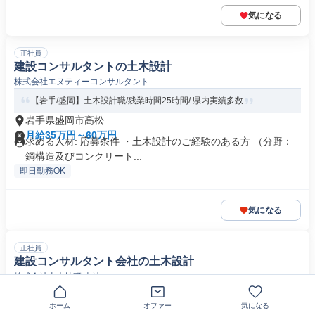
気になる
正社員
建設コンサルタントの土木設計
株式会社エヌティーコンサルタント
【岩手/盛岡】土木設計職/残業時間25時間/ 県内実績多数
岩手県盛岡市高松
月給35万円～60万円
求める人材: 応募条件 ・土木設計のご経験のある方 （分野：
鋼構造及びコンクリート...
即日勤務OK
気になる
正社員
建設コンサルタント会社の土木設計
株式会社土木技研 本社
【ハイクラス/即戦力:技術士/鋼構造及びコンクリート、河川・砂
ホーム
オファー
気になる
防、農業土木、道路、土質】★...