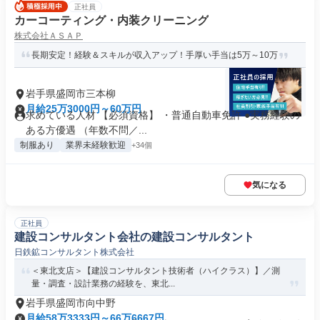
正社員
カーコーティング・内装クリーニング
株式会社ＡＳＡＰ
長期安定！経験＆スキルが収入アップ！手厚い手当は5万～10万
岩手県盛岡市三本柳
月給25万3000円～60万円
求めている人材 【必須資格】 ・普通自動車免許 ●実務経験の
ある方優遇 （年数不問／...
制服あり
業界未経験歓迎
+34個
気になる
正社員
建設コンサルタント会社の建設コンサルタント
日鉄鉱コンサルタント株式会社
＜東北支店＞【建設コンサルタント技術者（ハイクラス）】／測
量・調査・設計業務の経験を、東北...
岩手県盛岡市向中野
月給58万3333円～66万6667円