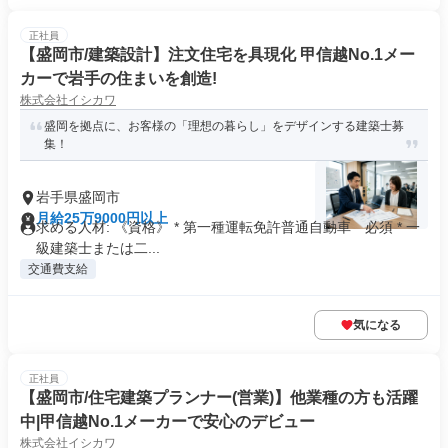
正社員
【盛岡市/建築設計】注文住宅を具現化 甲信越No.1メー
カーで岩手の住まいを創造!
株式会社イシカワ
盛岡を拠点に、お客様の「理想の暮らし」をデザインする建築士募
集！
岩手県盛岡市
月給25万9000円以上
求める人材: 《資格》 * 第一種運転免許普通自動車 必須 * 一
級建築士または二...
交通費支給
気になる
正社員
【盛岡市/住宅建築プランナー(営業)】他業種の方も活躍
中|甲信越No.1メーカーで安心のデビュー
株式会社イシカワ