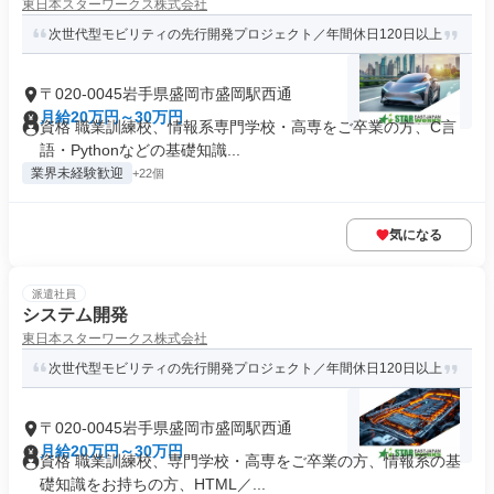
東日本スターワークス株式会社
次世代型モビリティの先行開発プロジェクト／年間休日120日以上
〒020-0045岩手県盛岡市盛岡駅西通
月給20万円～30万円
資格 職業訓練校、情報系専門学校・高専をご卒業の方、C言
語・Pythonなどの基礎知識...
業界未経験歓迎
+22個
気になる
派遣社員
システム開発
東日本スターワークス株式会社
次世代型モビリティの先行開発プロジェクト／年間休日120日以上
〒020-0045岩手県盛岡市盛岡駅西通
月給20万円～30万円
資格 職業訓練校、専門学校・高専をご卒業の方、情報系の基
礎知識をお持ちの方、HTML／...