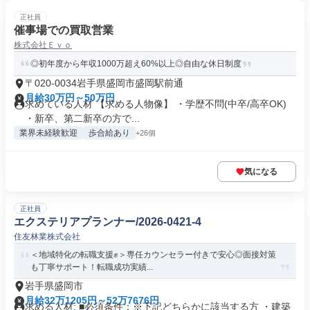
正社員
催事場での買取営業
株式会社Ｅｖｏ
◎初年度から年収1000万超え60%以上◎自由な休日制度
〒020-0034岩手県盛岡市盛岡駅前通
月給30万円～50万円
求めている人材 【求める人物像】 ・学歴不問(中卒/高卒OK)
・新卒、第二新卒の方で...
業界未経験歓迎
歩合給あり
+26個
気になる
正社員
エクステリアプランナー/2026-0421-4
住友林業株式会社
＜地域特化の転職支援✊️＞専任カウンセラー付きで安心◎面接対策
も丁寧サポート！転職成功実績...
岩手県盛岡市
月給32万1205円～52万7676円
求める人材: ■必須条件：※下記どちらかに該当する方 ・建築