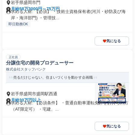
岩手県盛岡市門
月給58万3000円～75万円
求める人材: 【必須】 ・技術士資格保有者(河川・砂防及び海
岸・海洋部門) ・管理技...
即日勤務OK
気になる
正社員
分譲住宅の開発プロデューサー
株式会社スタッフバンク
売るだけじゃない、住まいづくりを動かす企画職
岩手県盛岡市盛岡駅西通
月給30万円以上
求める人材: 【必須条件】 ・普通自動車運転免許をお持ちの方
（AT限定可） ・宅建、...
気になる