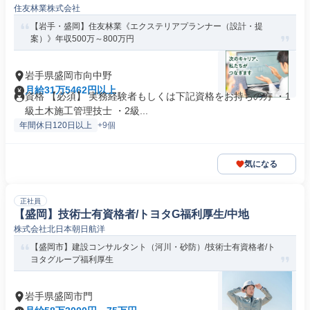
住友林業株式会社
【岩手・盛岡】住友林業《エクステリアプランナー（設計・提
案）》年収500万～800万円
岩手県盛岡市向中野
月給31万5462円以上
資格 【必須】 実務経験者もしくは下記資格をお持ちの方 ・1
級土木施工管理技士 ・2級...
年間休日120日以上
+9個
気になる
正社員
【盛岡】技術士有資格者/トヨタG福利厚生/中地
株式会社北日本朝日航洋
【盛岡市】建設コンサルタント（河川・砂防）/技術士有資格者/ト
ヨタグループ福利厚生
岩手県盛岡市門