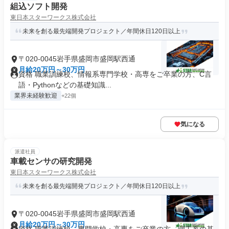
組込ソフト開発
東日本スターワークス株式会社
未来を創る最先端開発プロジェクト／年間休日120日以上
〒020-0045岩手県盛岡市盛岡駅西通
月給20万円～30万円
資格 職業訓練校、情報系専門学校・高専をご卒業の方、C言
語・Pythonなどの基礎知識...
業界未経験歓迎
+22個
気になる
派遣社員
車載センサの研究開発
東日本スターワークス株式会社
未来を創る最先端開発プロジェクト／年間休日120日以上
〒020-0045岩手県盛岡市盛岡駅西通
月給20万円～30万円