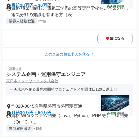
月給20万円～30万円
資格 職業訓練校、電気工学系の高等専門学校をご卒業の方 、
電気分野の知識を有する方（表...
業界未経験歓迎
+22個
気になる
この企業の類似求人を見る
派遣社員
システム企画・運用保守エンジニア
東日本スターワークス株式会社
★未来を創る最先端開発プロジェクト／年間休日120日以上
〒020-0045岩手県盛岡市盛岡駅西通
月給30万円～50万円
資格 Webシステム開発（Java／Python／PHP 等）、UI開発
（Qt／C++...
無期雇用派遣
+19個