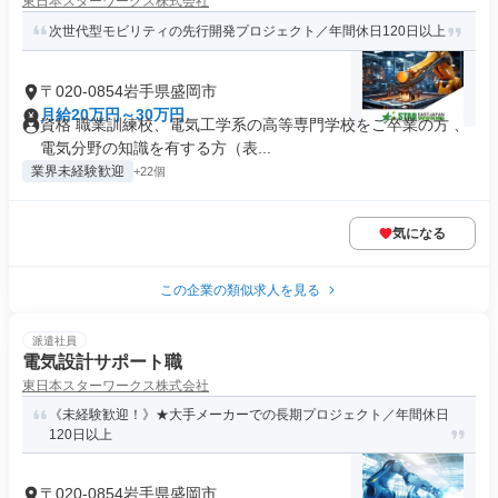
東日本スターワークス株式会社
次世代型モビリティの先行開発プロジェクト／年間休日120日以上
〒020-0854岩手県盛岡市
月給20万円～30万円
資格 職業訓練校、電気工学系の高等専門学校をご卒業の方 、
電気分野の知識を有する方（表...
業界未経験歓迎
+22個
気になる
この企業の類似求人を見る
派遣社員
電気設計サポート職
東日本スターワークス株式会社
《未経験歓迎！》★大手メーカーでの長期プロジェクト／年間休日
120日以上
〒020-0854岩手県盛岡市