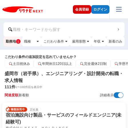
会員登録
ログイン
職種・キーワードから探す
勤務地
職種
こだわり条件
雇用形態
年収
新着のみ
1
こだわり条件の追加設定を忘れていませんか？
土日祝休み
年間休日120日以上
完全週休2日制
学歴
盛岡市（岩手県）、エンジニアリング・設計開発の転職・
求人情報
111
件
1
〜
100
件目を表示中
関連度順
新着順
詳細表示
正社員
宿泊施設向け製品・サービスのフィールドエンジニア(未
経験可)