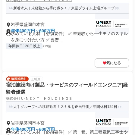
株式会社Ｕ‐ＮＥＸＴ ＨＯＬＤＩＮＧＳ
新着求人｜未経験から手に職を！／東証プライム上場グループ
岩手県盛岡市本宮
年俸400万円～600万円
求めている人材 ［必須要件］ ✅ 未経験から一生モノのスキル
を身につけたい方 ✅ 要普...
年間休日120日以上
+19個
気になる
正社員
宿泊施設向け製品・サービスのフィールドエンジニア|経
験者優遇
株式会社Ｕ‐ＮＥＸＴ ＨＯＬＤＩＮＧＳ
大手グループへの移籍歓迎！スキルを正当評価／年間休日125日
岩手県盛岡市本宮
年俸400万円～600万円
求めている人材 ［必須要件］ ✅ 第一種、第二種電気工事士や