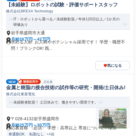
【未経験】ロボットの試験・評価サポートスタッフ
株式会社BREXA Technology
IT・ロボットから選べる／未経験歓迎／年休120日以上／1か月の
研修あり
岩手県盛岡市大通
月給26万円～42万円
求める人材: お人柄やポテンシャル採用です！ 学歴・職歴不
問！ブランクOK! 既...
気になる
NEW
正社員
金属と樹脂の接合技術の試作等の研究・開発/土日休み!
株式会社東亜電化
未経験者歓迎！ 土日休みで、働きやすい環境です。
〒028-4132岩手県盛岡市
月給25万円～30万円
応募資格 〈必須〉 学歴：高専以上 専攻について：理系
車通勤OK
転勤なし
+4個