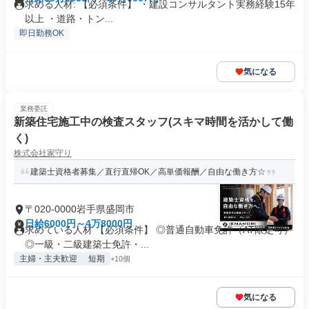
求める人材: 【必須条件】 ・建設コンサルタント実務経験15年
以上 ・道路・トン...
即日勤務OK
気になる
業務委託
新築住宅施工中の検査スタッフ(スキマ時間を活かして働
く)
株式会社家守り
建築士資格者募集／直行直帰OK／高単価報酬／自由な働き方☆
〒020-0000岩手県盛岡市
日給6000円～4万8000円
求めている人材 【必須条件】 ◎普通自動車免許（AT限定可）
◎一級・二級建築士免許・...
主婦・主夫歓迎
短期
+10個
気になる