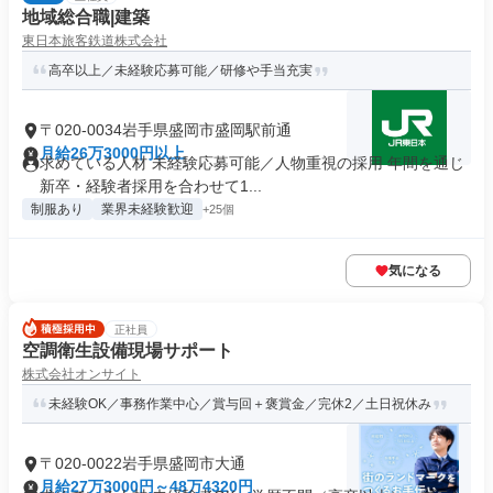
地域総合職|建築
東日本旅客鉄道株式会社
高卒以上／未経験応募可能／研修や手当充実
〒020-0034岩手県盛岡市盛岡駅前通
月給26万3000円以上
求めている人材 未経験応募可能／人物重視の採用 年間を通じ
新卒・経験者採用を合わせて1...
制服あり
業界未経験歓迎
+25個
気になる
正社員
空調衛生設備現場サポート
株式会社オンサイト
未経験OK／事務作業中心／賞与回＋褒賞金／完休2／土日祝休み
〒020-0022岩手県盛岡市大通
月給27万3000円～48万4320円