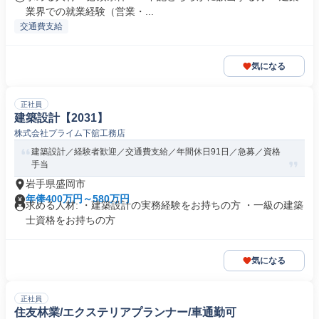
業界での就業経験（営業・...
交通費支給
気になる
正社員
建築設計【2031】
株式会社プライム下舘工務店
建築設計／経験者歓迎／交通費支給／年間休日91日／急募／資格
手当
岩手県盛岡市
年俸400万円～580万円
求める人材: ・建築設計の実務経験をお持ちの方 ・一級の建築
士資格をお持ちの方
気になる
正社員
住友林業/エクステリアプランナー/車通勤可