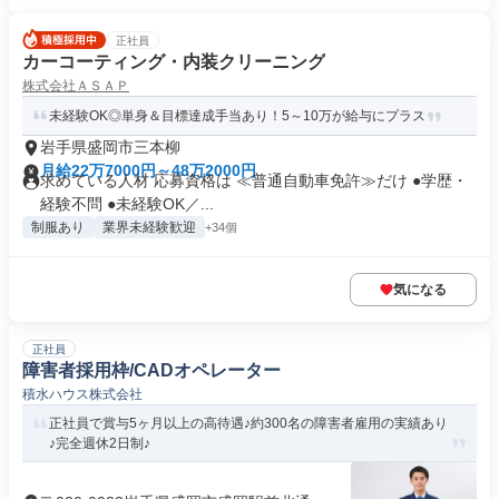
正社員
カーコーティング・内装クリーニング
株式会社ＡＳＡＰ
未経験OK◎単身＆目標達成手当あり！5～10万が給与にプラス
岩手県盛岡市三本柳
月給22万7000円～48万2000円
求めている人材 応募資格は ≪普通自動車免許≫だけ ●学歴・
経験不問 ●未経験OK／...
制服あり
業界未経験歓迎
+34個
気になる
正社員
障害者採用枠/CADオペレーター
積水ハウス株式会社
正社員で賞与5ヶ月以上の高待遇♪約300名の障害者雇用の実績あり
♪完全週休2日制♪