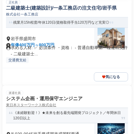
正社員
二級建築士(建築設計)/一条工務店の注文住宅/岩手県
株式会社一条工務店
残業月15h程度/年休120日/資格取得手当120万円など充実◎
岩手県盛岡市
年俸400万円～800万円
求める人材: ✅ 必須条件 ・資格： - 普通自動車第一種運転免許
- 二級建築士...
交通費支給
気になる
派遣社員
システム企画・運用保守エンジニア
東日本スターワークス株式会社
《未経験歓迎！》★未来を創る最先端開発プロジェクト／年間休日
120日以上