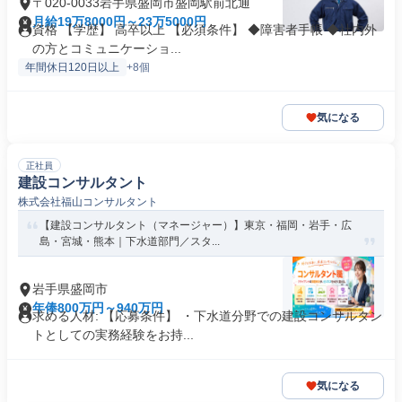
〒020-0033岩手県盛岡市盛岡駅前北通
月給19万8000円～23万5000円
資格 【学歴】 高卒以上 【必須条件】 ◆障害者手帳 ◆社内外
の方とコミュニケーショ...
年間休日120日以上
+8個
気になる
正社員
建設コンサルタント
株式会社福山コンサルタント
【建設コンサルタント（マネージャー）】東京・福岡・岩手・広
島・宮城・熊本｜下水道部門／スタ...
岩手県盛岡市
年俸800万円～940万円
求める人材: 【応募条件】 ・下水道分野での建設コンサルタン
トとしての実務経験をお持...
気になる