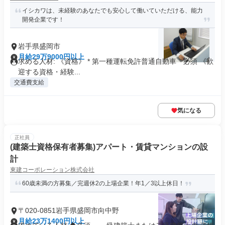
イシカワは、未経験のあなたでも安心して働いていただける、能力
開発企業です！
岩手県盛岡市
月給29万9000円以上
求める人材: 《資格》 * 第一種運転免許普通自動車 必須 《歓
迎する資格・経験...
交通費支給
気になる
正社員
(建築士資格保有者募集)アパート・賃貸マンションの設
計
東建コーポレーション株式会社
60歳未満の方募集／完週休2の上場企業！年1／3以上休日！
〒020-0851岩手県盛岡市向中野
月給23万1400円以上