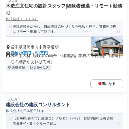
正社員
木造注文住宅の設計スタッフ|経験者優遇・リモート勤務
可
株式会社Ｊ‐ＢＡＳＥ
設計経験を活かし、自由設計の家づくりを幅広く担当。業務習得後
はリモート勤務も可能です。
岩手県盛岡市向中野字道明
月給28万円～50万円
求める人材: 経験者の場合 ・建築設計業務の実務経験（木造住
宅の経験があれば尚可）...
交通費支給
駅近5分以内
気になる
正社員
建設会社の建設コンサルタント
株式会社北日本朝日航洋
【岩手県/盛岡市】建設コンサルタント(河川・砂防)/技術士有資格
者募集◉/トヨタグループ福...