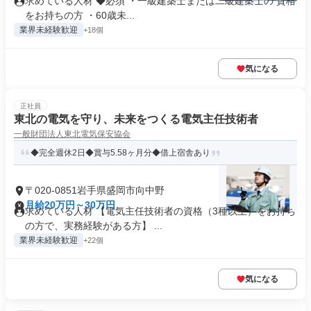
求めている人材 ◆必須 ・一級建築士または二級建築士の 資格
をお持ちの方 ・60歳未...
業界未経験歓迎
+18個
気になる
正社員
東北の電気を守り、未来をつくる電気主任技術者
一般財団法人東北電気保安協会
◆完全週休2日◆賞与5.58ヶ月分◆借上宿舎あり
〒020-0851岩手県盛岡市向中野
月給20万円～30万円
求めている人材 【電気主任技術者の資格（3種以上）をお持ち
の方で、実務経験がある方】 ...
業界未経験歓迎
+22個
気になる