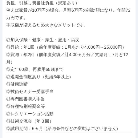
負担、引越し費当社負担（規定あり）

例えば家賃が10万円の場合、月額6万円の補助額になり、年間72
万円です。

手取額が増えるため大きなメリットです。

◎加入保険：健康・厚生・雇用・労災

◎昇給：年1回（前年度実績：1月あたり4,000円～25,000円）

◎賞与：年2回（前年度実績／計4.00ヵ月分／支給月：7月と12
月）

◎定年60歳、再雇用65歳まで

◎退職金制度あり（勤続3年以上）

◎健康診断

◎技術セミナー受講手当

◎専門図書購入手当

◎各種特別報奨金等

◎レクリエーション活動

◎技術交流会（年３回）

◎試用期間：6ヵ月（給与条件などの変動はございません)