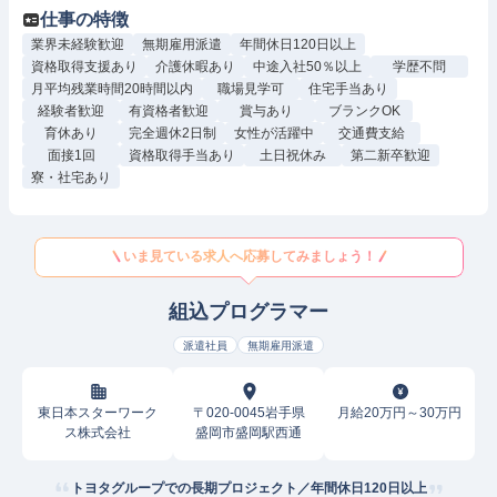
仕事の特徴
業界未経験歓迎
無期雇用派遣
年間休日120日以上
資格取得支援あり
介護休暇あり
中途入社50％以上
学歴不問
月平均残業時間20時間以内
職場見学可
住宅手当あり
経験者歓迎
有資格者歓迎
賞与あり
ブランクOK
育休あり
完全週休2日制
女性が活躍中
交通費支給
面接1回
資格取得手当あり
土日祝休み
第二新卒歓迎
寮・社宅あり
いま見ている求人へ応募してみましょう！
組込プログラマー
派遣社員
無期雇用派遣
東日本スターワーク
〒020-0045岩手県
月給20万円～30万円
ス株式会社
盛岡市盛岡駅西通
トヨタグループでの長期プロジェクト／年間休日120日以上