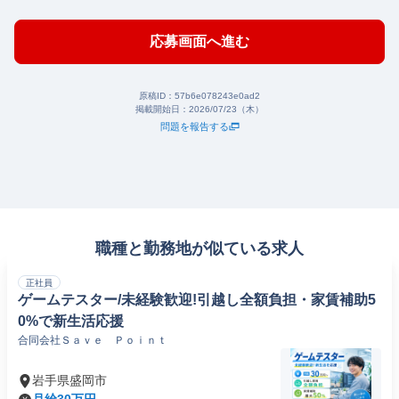
応募画面へ進む
原稿ID：
57b6e078243e0ad2
掲載開始日：
2026/07/23（木）
問題を報告する
職種と勤務地が似ている求人
正社員
ゲームテスター/未経験歓迎!引越し全額負担・家賃補助5
0%で新生活応援
合同会社Ｓａｖｅ Ｐｏｉｎｔ
岩手県盛岡市