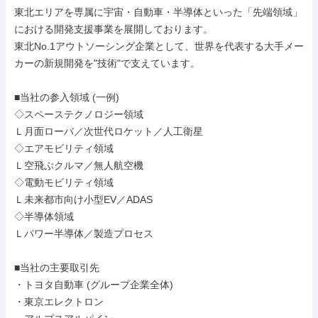
東北エリアを専属に宇宙・自動車・半導体といった「先端領域」
における開発支援事業を展開しております。

東北No.1アウトソーシング企業として、世界を代表する大手メー
カーの新規開発を"技術"で支えています。

■当社の参入領域 (一例)

◇スペーステクノロジー領域

Ｌ月面ローバ／次世代ロケット／人工衛星

◇エアモビリティ領域

Ｌ空飛ぶクルマ／無人航空機

◇電動モビリティ領域

Ｌ未来都市向け小型EV／ADAS

◇半導体領域

Ｌパワー半導体／製造プロセス

■当社の主要取引先

・トヨタ自動車 (グループ企業全体)

・東京エレクトロン
