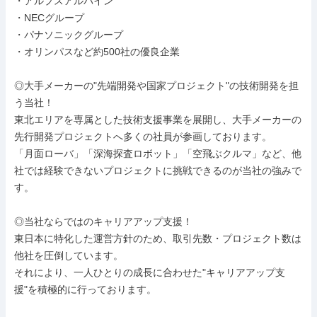
・アルプスアルパイン

・NECグループ

・パナソニックグループ

・オリンパスなど約500社の優良企業

◎大手メーカーの"先端開発や国家プロジェクト"の技術開発を担
う当社！

東北エリアを専属とした技術支援事業を展開し、大手メーカーの
先行開発プロジェクトへ多くの社員が参画しております。

「月面ローバ」「深海探査ロボット」「空飛ぶクルマ」など、他
社では経験できないプロジェクトに挑戦できるのが当社の強みで
す。

◎当社ならではのキャリアアップ支援！

東日本に特化した運営方針のため、取引先数・プロジェクト数は
他社を圧倒しています。

それにより、一人ひとりの成長に合わせた"キャリアアップ支
援"を積極的に行っております。
