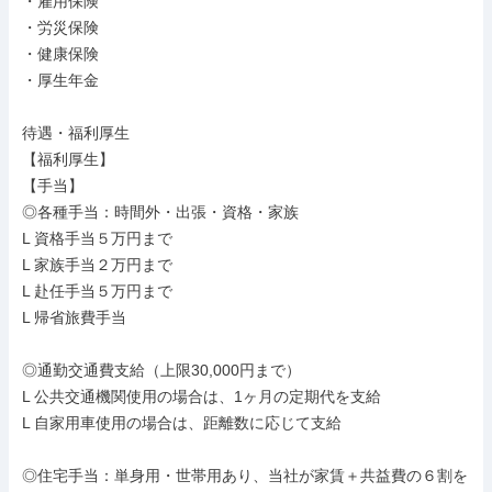
・雇用保険

・労災保険

・健康保険

・厚生年金

待遇・福利厚生

【福利厚生】

【手当】

◎各種手当：時間外・出張・資格・家族

L 資格手当５万円まで

L 家族手当２万円まで

L 赴任手当５万円まで

L 帰省旅費手当

◎通勤交通費支給（上限30,000円まで）

L 公共交通機関使用の場合は、1ヶ月の定期代を支給

L 自家用車使用の場合は、距離数に応じて支給

◎住宅手当：単身用・世帯用あり、当社が家賃＋共益費の６割を