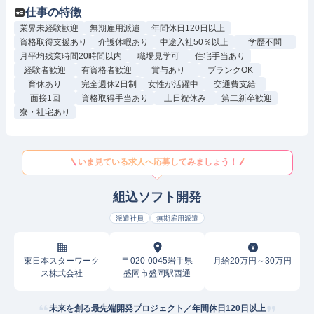
仕事の特徴
業界未経験歓迎
無期雇用派遣
年間休日120日以上
資格取得支援あり
介護休暇あり
中途入社50％以上
学歴不問
月平均残業時間20時間以内
職場見学可
住宅手当あり
経験者歓迎
有資格者歓迎
賞与あり
ブランクOK
育休あり
完全週休2日制
女性が活躍中
交通費支給
面接1回
資格取得手当あり
土日祝休み
第二新卒歓迎
寮・社宅あり
いま見ている求人へ応募してみましょう！
組込ソフト開発
派遣社員
無期雇用派遣
東日本スターワーク
〒020-0045岩手県
月給20万円～30万円
ス株式会社
盛岡市盛岡駅西通
未来を創る最先端開発プロジェクト／年間休日120日以上