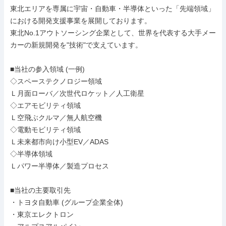
東北エリアを専属に宇宙・自動車・半導体といった「先端領域」
における開発支援事業を展開しております。

東北No.1アウトソーシング企業として、世界を代表する大手メー
カーの新規開発を"技術"で支えています。

■当社の参入領域 (一例)

◇スペーステクノロジー領域

Ｌ月面ローバ／次世代ロケット／人工衛星

◇エアモビリティ領域

Ｌ空飛ぶクルマ／無人航空機

◇電動モビリティ領域

Ｌ未来都市向け小型EV／ADAS

◇半導体領域

Ｌパワー半導体／製造プロセス

■当社の主要取引先

・トヨタ自動車 (グループ企業全体)

・東京エレクトロン
