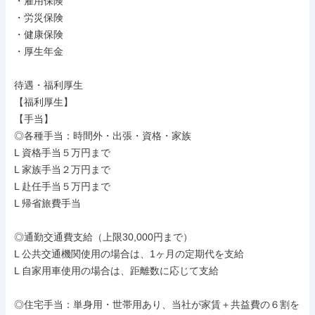
・雇用保険

・労災保険

・健康保険

・厚生年金

待遇・福利厚生

【福利厚生】

【手当】

◎各種手当：時間外・出張・資格・家族

L 資格手当５万円まで

L 家族手当２万円まで

L 赴任手当５万円まで

L 帰省旅費手当

◎通勤交通費支給（上限30,000円まで）

L 公共交通機関使用の場合は、1ヶ月の定期代を支給

L 自家用車使用の場合は、距離数に応じて支給

◎住宅手当：単身用・世帯用あり、当社が家賃＋共益費の６割を