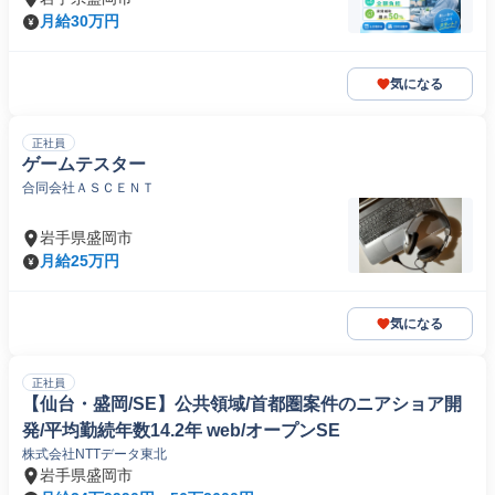
月給30万円
気になる
正社員
ゲームテスター
合同会社ＡＳＣＥＮＴ
岩手県盛岡市
月給25万円
気になる
正社員
【仙台・盛岡/SE】公共領域/首都圏案件のニアショア開
発/平均勤続年数14.2年 web/オープンSE
株式会社NTTデータ東北
岩手県盛岡市