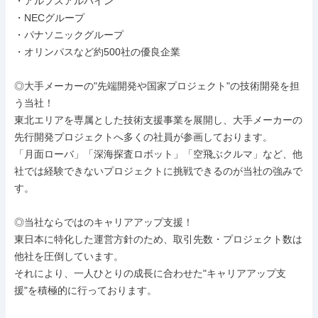
・アルプスアルパイン

・NECグループ

・パナソニックグループ

・オリンパスなど約500社の優良企業

◎大手メーカーの"先端開発や国家プロジェクト"の技術開発を担
う当社！

東北エリアを専属とした技術支援事業を展開し、大手メーカーの
先行開発プロジェクトへ多くの社員が参画しております。

「月面ローバ」「深海探査ロボット」「空飛ぶクルマ」など、他
社では経験できないプロジェクトに挑戦できるのが当社の強みで
す。

◎当社ならではのキャリアアップ支援！

東日本に特化した運営方針のため、取引先数・プロジェクト数は
他社を圧倒しています。

それにより、一人ひとりの成長に合わせた"キャリアアップ支
援"を積極的に行っております。
