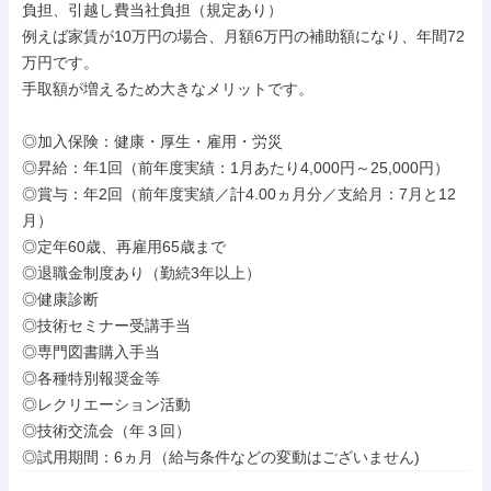
負担、引越し費当社負担（規定あり）

例えば家賃が10万円の場合、月額6万円の補助額になり、年間72
万円です。

手取額が増えるため大きなメリットです。

◎加入保険：健康・厚生・雇用・労災

◎昇給：年1回（前年度実績：1月あたり4,000円～25,000円）

◎賞与：年2回（前年度実績／計4.00ヵ月分／支給月：7月と12
月）

◎定年60歳、再雇用65歳まで

◎退職金制度あり（勤続3年以上）

◎健康診断

◎技術セミナー受講手当

◎専門図書購入手当

◎各種特別報奨金等

◎レクリエーション活動

◎技術交流会（年３回）

◎試用期間：6ヵ月（給与条件などの変動はございません)