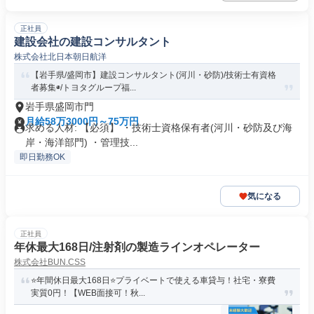
正社員
建設会社の建設コンサルタント
株式会社北日本朝日航洋
【岩手県/盛岡市】建設コンサルタント(河川・砂防)/技術士有資格
者募集◉/トヨタグループ福...
岩手県盛岡市門
月給58万3000円～75万円
求める人材: 【必須】 ・技術士資格保有者(河川・砂防及び海
岸・海洋部門) ・管理技...
即日勤務OK
気になる
正社員
年休最大168日/注射剤の製造ラインオペレーター
株式会社BUN.CSS
⭐年間休日最大168日⭐プライベートで使える車貸与！社宅・寮費
実質0円！【WEB面接可！秋...