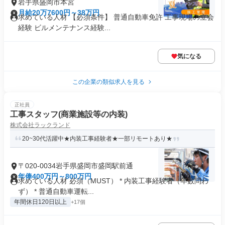
岩手県盛岡市本宮
月給20万7600円～38万円
求めている人材 【必須条件】 普通自動車免許 工事現場の立会
経験 ビルメンテナンス経験...
気になる
この企業の類似求人を見る
正社員
工事スタッフ(商業施設等の内装)
株式会社ラックランド
20~30代活躍中★内装工事経験者★一部リモートあり★
〒020-0034岩手県盛岡市盛岡駅前通
年俸400万円～800万円
求めている人材 必須（MUST） * 内装工事経験者（年数問わ
ず） * 普通自動車運転...
年間休日120日以上
+17個