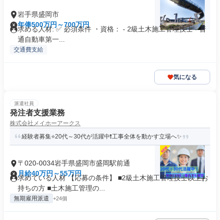
岩手県盛岡市
年俸500万円～700万円
求める人材: ✅ 必須条件 ・資格： - 2級土木施工管理技士 - 普
通自動車第一...
交通費支給
気になる
派遣社員
発注者支援業務
株式会社メイホーアークス
経験者募集⭐20代～30代が活躍中❗工事全体を動かす立場へ✨
〒020-0034岩手県盛岡市盛岡駅前通
月給40万円～55万円
求めている人材 【応募の条件】 ■2級土木施工管理技士以上お
持ちの方 ■土木施工管理の...
無期雇用派遣
+24個