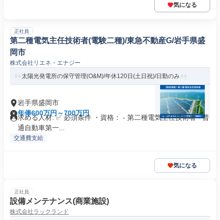
気になる
正社員
第二種電気主任技術者(電験二種)/東急不動産G/岩手県盛
岡市
株式会社リエネ・エナジー
太陽光発電所の保守管理(O&M)/年休120日(土日祝)/日勤のみ
岩手県盛岡市
年俸600万円～700万円
求める人材: ✅ 必須条件 ・資格： - 第二種電気主任技術者 - 普
通自動車第一...
交通費支給
気になる
正社員
設備メンテナンス(商業施設)
株式会社ラックランド