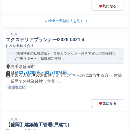
気になる
この企業の類似求人を見る
正社員
エクステリアプランナー/2026-0421-4
住友林業株式会社
＜地域特化の転職支援✊️＞専任カウンセラー付きで安心◎面接対策
も丁寧サポート！転職成功実績...
岩手県盛岡市
月給32万1205円～52万7676円
求める人材: ■必須条件：※下記どちらかに該当する方 ・建築
業界での就業経験（営業・...
交通費支給
気になる
正社員
【盛岡】建築施工管理(戸建て)