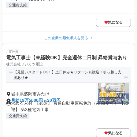
交通費支給
気になる
この企業の類似求人を見る
正社員
電気工事士【未経験OK】完全週休二日制 昇給賞与あり
株式会社フジカツ電設
【見習いスタートOK！】土日休み★Ｕターンも歓迎！引っ越し支
援あり★
岩手県盛岡市みたけ
月給19万5000円～30万円
求める人材: 【必須】 普通自動車運転免許（AT限定可） 【歓
迎】 第2種電気工事...
交通費支給
気になる