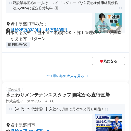
建設業界初めの一歩は、メイジングループなら安心★健康経営優良
法⼈2024に認定◎賞与年3回...
岩手県盛岡市みたけ
月給25万3320円～45万5485円
求める人材: 学歴不問 / 未経験OK ・施工管理のシゴトに興味
がある方 ・Iターン...
即日勤務OK
気になる
この企業の類似求人を見る
契約社員
水まわりメンテナンススタッフ|自宅から直行直帰
株式会社イースマイルＬＡＢＯ
【40代・50代活躍中】入社3ヵ月目で月収50万円も可能！
岩手県盛岡市