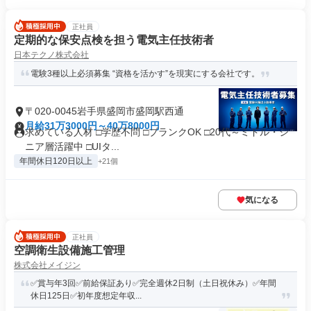
正社員
定期的な保安点検を担う電気主任技術者
日本テクノ株式会社
電験3種以上必須募集 “資格を活かす”を現実にする会社です。
〒020-0045岩手県盛岡市盛岡駅西通
月給31万3000円～40万8000円
求めている人材 □学歴不問 □ブランクOK □20代～ミドル・シ
ニア層活躍中 □UIタ...
年間休日120日以上
+21個
気になる
正社員
空調衛生設備施工管理
株式会社メイジン
✅賞与年3回✅前給保証あり✅完全週休2日制（土日祝休み）✅年間
休日125日✅初年度想定年収...