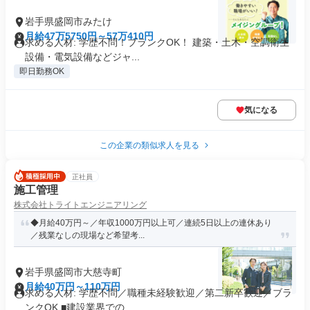
岩手県盛岡市みたけ
月給47万5750円～57万410円
求める人材: 学歴不問！ブランクOK！ 建築・土木・空調衛生
設備・電気設備などジャ...
即日勤務OK
気になる
この企業の類似求人を見る
正社員
施工管理
株式会社トライトエンジニアリング
◆月給40万円～／年収1000万円以上可／連続5日以上の連休あり
／残業なしの現場など希望考...
岩手県盛岡市大慈寺町
月給40万円～110万円
求める人材: 学歴不問／職種未経験歓迎／第二新卒歓迎／ブラ
ンクOK ■建設業界での...