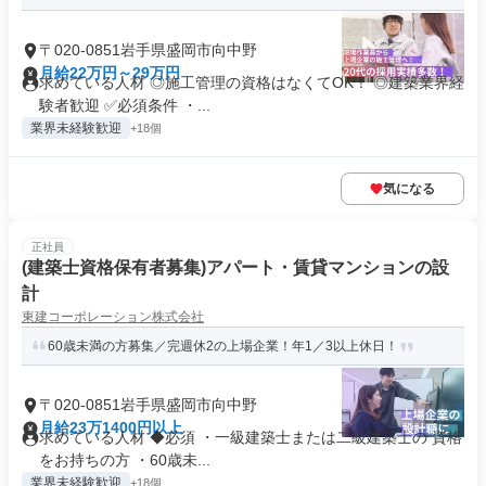
〒020-0851岩手県盛岡市向中野
月給22万円～29万円
求めている人材 ◎施工管理の資格はなくてOK！ ◎建築業界経
験者歓迎 ✅必須条件 ・...
業界未経験歓迎
+18個
気になる
正社員
(建築士資格保有者募集)アパート・賃貸マンションの設
計
東建コーポレーション株式会社
60歳未満の方募集／完週休2の上場企業！年1／3以上休日！
〒020-0851岩手県盛岡市向中野
月給23万1400円以上
求めている人材 ◆必須 ・一級建築士または二級建築士の 資格
をお持ちの方 ・60歳未...
業界未経験歓迎
+18個