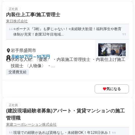
正社員
内装仕上工事/施工管理士
東日株式会社
⭐ボーナス『3桁』も夢じゃない！⭐未経験大歓迎！福利厚生や教育
体制が充実！創業32年目地域...
岩手県盛岡市
月給30万円～55万円
求める人材: 〈優遇〉 ・内装施工管理技士 ・内装仕上げ施工
技能士 〈人物像〉 ・...
交通費支給
気になる
正社員
(建設現場経験者募集)アパート・賃貸マンションの施工
管理職
東建コーポレーション株式会社
現場での経験があれば資格なし・未経験OK！年128日休み！