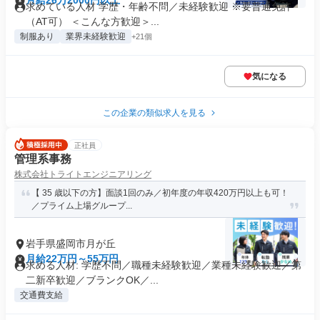
月給26万2000円以上
求めている人材 学歴・年齢不問／未経験歓迎 ※要普通免許
（AT可） ＜こんな方歓迎＞...
制服あり
業界未経験歓迎
+21個
気になる
この企業の類似求人を見る
正社員
管理系事務
株式会社トライトエンジニアリング
【 35 歳以下の方】面談1回のみ／初年度の年収420万円以上も可！
／プライム上場グループ...
岩手県盛岡市月が丘
月給22万円～55万円
求める人材: 学歴不問／職種未経験歓迎／業種未経験歓迎／第
二新卒歓迎／ブランクOK／...
交通費支給