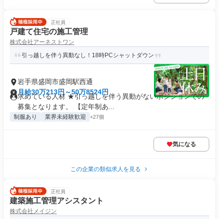
正社員
戸建て住宅の施工管理
株式会社アーネストワン
引っ越しを伴う異動なし！18時PCシャットダウン
岩手県盛岡市盛岡駅西通
月給30万213円～50万8524円
求めている人材 ★引っ越しを伴う異動がないポジションでの
募集となります。 【定年制あ...
制服あり
業界未経験歓迎
+27個
気になる
この企業の類似求人を見る
正社員
建築施工管理アシスタント
株式会社メイジン