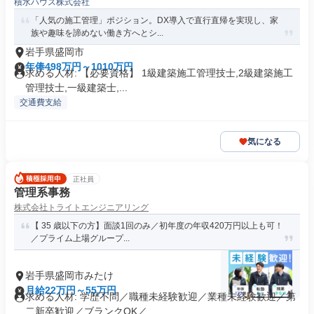
積水ハウス株式会社
「人気の施工管理」ポジション。DX導入で直行直帰を実現し、家
族や趣味を諦めない働き方へとシ...
岩手県盛岡市
年俸498万円～1010万円
求める人材: 【必要資格】 1級建築施工管理技士,2級建築施工
管理技士,一級建築士,...
交通費支給
気になる
正社員
管理系事務
株式会社トライトエンジニアリング
【 35 歳以下の方】面談1回のみ／初年度の年収420万円以上も可！
／プライム上場グループ...
岩手県盛岡市みたけ
月給22万円～55万円
求める人材: 学歴不問／職種未経験歓迎／業種未経験歓迎／第
二新卒歓迎／ブランクOK／...