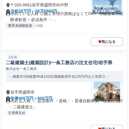
〒020-0851岩手県盛岡市向中野
月給28万円～38万6900円
求めている人材 ◎施工管理の資格はなくてOK！ ◎建築業界経
験者歓迎 ✅必須条件 ・...
業界未経験歓迎
+18個
気になる
正社員
二級建築士(建築設計)/一条工務店の注文住宅/岩手県
株式会社一条工務店
残業月15h程度/年休120日/資格取得手当120万円など充実◎
岩手県盛岡市
年俸400万円～800万円
求める人材: ✅ 必須条件 ・資格： - 普通自動車第一種運転免許
- 二級建築士...
交通費支給