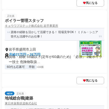
気になる
正社員
ボイラー管理スタッフ
キョウワプロテック株式会社 岩手事業所
資格や経験を活かして活躍できる！ 現場見学OK！ ミドル・シニア
世代も活躍中のお仕事！
岩手県盛岡市上田
月給23万円～26万円
資格・経験 59歳以下(定年が60歳のため) 「必須」 2級ボイラ
ー技士 危険物取扱...
60代も応募可
早朝
+16個
気になる
NEW
正社員
地域総合職|建築
東日本旅客鉄道株式会社