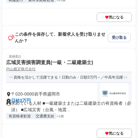
制服あり
業界未経験歓迎
+25個
気になる
この条件を保存して、新着求人を受け取りませ
受け取る
んか？
業務委託
広域災害損害調査員(一級・二級建築士)
内山鑑定株式会社
資格を活かして活躍できる！日勤のみ・日額3万円～／中高年活躍
〒020-0000岩手県盛岡市
日給3万円
求めている人材 ■一級建築士または二級建築士の有資格者（必
須） ■広域災害（台風・地震...
有資格者歓迎
交通費支給
+1個
気になる