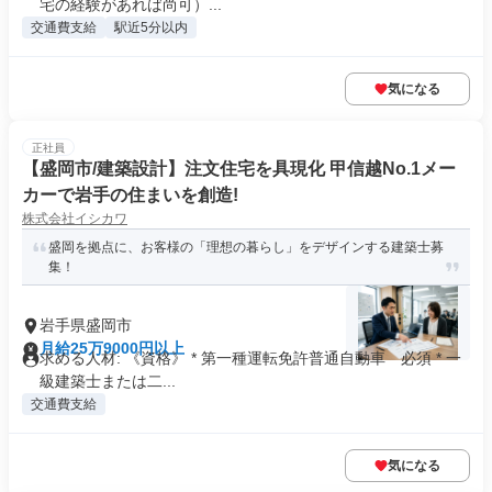
宅の経験があれば尚可）...
交通費支給
駅近5分以内
気になる
正社員
【盛岡市/建築設計】注文住宅を具現化 甲信越No.1メー
カーで岩手の住まいを創造!
株式会社イシカワ
盛岡を拠点に、お客様の「理想の暮らし」をデザインする建築士募
集！
岩手県盛岡市
月給25万9000円以上
求める人材: 《資格》 * 第一種運転免許普通自動車 必須 * 一
級建築士または二...
交通費支給
気になる