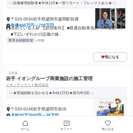
設備修理経験者★年休125★一部リモート・フレックスあり★
〒020-0034岩手県盛岡市盛岡駅前通
年俸450万円～720万円
求めている人材 【必須条件】 ■普通自動車免許（AT限定可）
■下記いずれかの設備の修...
業界未経験歓迎
+20個
気になる
正社員
岩手 イオングループ商業施設の施工管理
イオンディライト株式会社
★現場経験を活かせる★年休125日★賞与年2回
〒020-0148岩手県盛岡市前潟
月給20万7600円～38万円
求めている人材 【必須条件】 普通自動車免許 工事現場の立会
経験 ビルメンテナンス経験...
ホーム
オファー
気になる