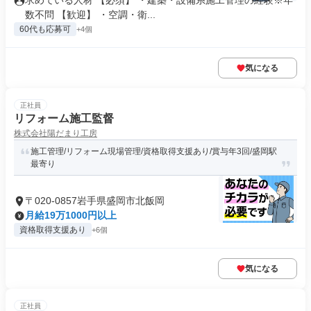
求めている人材 【必須】 ・建築・設備系施工管理の経験※年
数不問 【歓迎】 ・空調・衛...
60代も応募可
+4個
気になる
正社員
リフォーム施工監督
株式会社陽だまり工房
施工管理/リフォーム現場管理/資格取得支援あり/賞与年3回/盛岡駅
最寄り
〒020-0857岩手県盛岡市北飯岡
月給19万1000円以上
資格取得支援あり
+6個
気になる
正社員