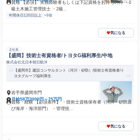
資格 【必須】 実務経験者もしくは下記資格をお持ちの方 ・1
級土木施工管理技士 ・2級...
年間休日120日以上
+9個
気になる
正社員
【盛岡】技術士有資格者/トヨタG福利厚生/中地
株式会社北日本朝日航洋
【盛岡市】建設コンサルタント（河川・砂防）/技術士有資格者/ト
ヨタグループ福利厚生
岩手県盛岡市門
月給58万3000円～75万円
資格・経験 【必須条件】 ・技術士資格保有者（河川・砂防及
び海岸・海洋部門） ・管理技...
気になる