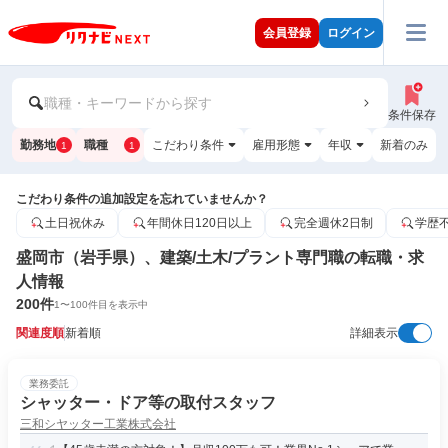
会員登録
ログイン
職種・キーワードから探す
条件保存
勤務地
職種
こだわり条件
雇用形態
年収
新着のみ
1
1
こだわり条件の追加設定を忘れていませんか？
土日祝休み
年間休日120日以上
完全週休2日制
学歴
盛岡市（岩手県）、建築/土木/プラント専門職の転職・求
人情報
200
件
1
〜
100
件目を表示中
関連度順
新着順
詳細表示
業務委託
シャッター・ドア等の取付スタッフ
三和シヤッター工業株式会社