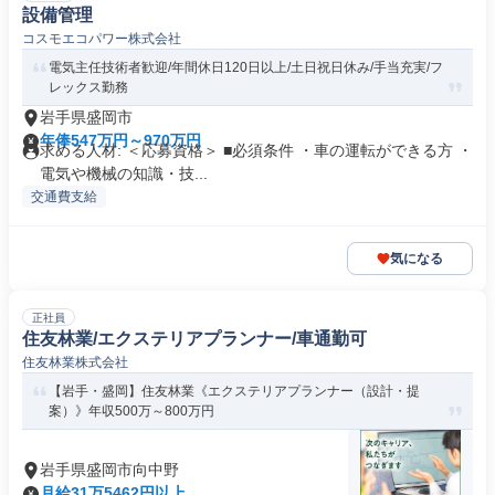
設備管理
コスモエコパワー株式会社
電気主任技術者歓迎/年間休日120日以上/土日祝日休み/手当充実/フ
レックス勤務
岩手県盛岡市
年俸547万円～970万円
求める人材: ＜応募資格＞ ■必須条件 ・車の運転ができる方 ・
電気や機械の知識・技...
交通費支給
気になる
正社員
住友林業/エクステリアプランナー/車通勤可
住友林業株式会社
【岩手・盛岡】住友林業《エクステリアプランナー（設計・提
案）》年収500万～800万円
岩手県盛岡市向中野
月給31万5462円以上