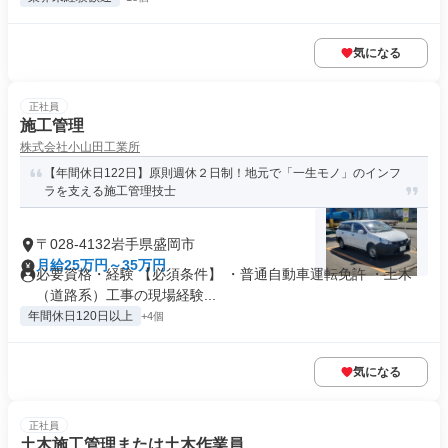
気になる
正社員
施工管理
株式会社小山田工業所
【年間休日122日】原則週休２日制！地元で「一生モノ」のインフ
ラを支える施工管理技士
〒028-4132岩手県盛岡市
月給25万円～35万円
必要資格・経験 【必須条件】 ・普通自動車運転免許 ・土木
（道路系）工事の現場経験...
年間休日120日以上
+4個
気になる
正社員
土木施工管理または土木作業員