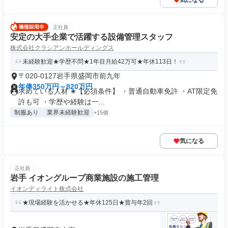
気になる
正社員
安定の大手企業で活躍する設備管理スタッフ
株式会社クラシアンホールディングス
未経験歓迎★学歴不問★1年目月給42万可★年休113日！
〒020-0127岩手県盛岡市前九年
年俸350万円～820万円
求めている人材 ✬【必須条件】 ・普通自動車免許 ・AT限定免
許も可 ・学歴や経験は一...
制服あり
業界未経験歓迎
+15個
気になる
正社員
岩手 イオングループ商業施設の施工管理
イオンディライト株式会社
★現場経験を活かせる★年休125日★賞与年2回