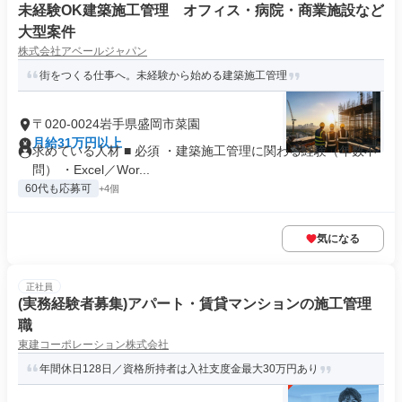
未経験OK建築施工管理 オフィス・病院・商業施設など
大型案件
株式会社アベールジャパン
街をつくる仕事へ。未経験から始める建築施工管理
〒020-0024岩手県盛岡市菜園
月給31万円以上
求めている人材 ■ 必須 ・建築施工管理に関わる経験（年数不
問） ・Excel／Wor...
60代も応募可
+4個
気になる
正社員
(実務経験者募集)アパート・賃貸マンションの施工管理
職
東建コーポレーション株式会社
年間休日128日／資格所持者は入社支度金最大30万円あり