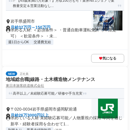
✅ 【45歳未満の方対象！】月収100万も可！業界No.1シェアで業
務量安定＆営業活動なし...
岩手県盛岡市
月給32万円～150万円
求める人材: ＜必須条件＞ ・普通自動車運転免許（AT限定
可） ＜歓迎条件＞ ・未...
週1日からOK
交通費支給
気になる
NEW
正社員
地域総合職|線路・土木構造物メンテナンス
東日本旅客鉄道株式会社
高卒以上／未経験応募可能／研修や手当充実
〒020-0034岩手県盛岡市盛岡駅前通
月給26万3000円以上
求めている人材 未経験応募可能／人物重視の採用 年間を通じ
新卒・経験者採用を合わせて1...