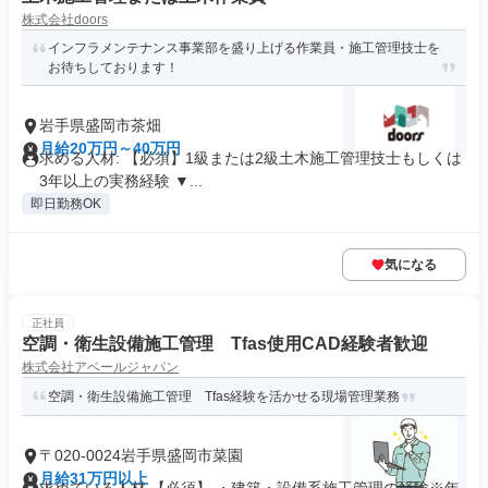
株式会社doors
インフラメンテナンス事業部を盛り上げる作業員・施工管理技士を
お待ちしております！
岩手県盛岡市茶畑
月給20万円～40万円
求める人材: 【必須】1級または2級土木施工管理技士もしくは
3年以上の実務経験 ▼...
即日勤務OK
気になる
正社員
空調・衛生設備施工管理 Tfas使用CAD経験者歓迎
株式会社アベールジャパン
空調・衛生設備施工管理 Tfas経験を活かせる現場管理業務
〒020-0024岩手県盛岡市菜園
月給31万円以上