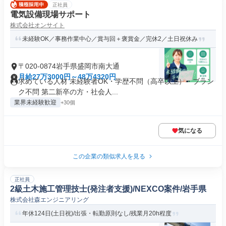
正社員
電気設備現場サポート
株式会社オンサイト
未経験OK／事務作業中心／賞与回＋褒賞金／完休2／土日祝休み
〒020-0874岩手県盛岡市南大通
月給27万3000円～48万4320円
求めている人材 未経験者OK・学歴不問（高卒以上）・ブラン
ク不問 第二新卒の方・社会人...
業界未経験歓迎
+30個
気になる
この企業の類似求人を見る
正社員
2級土木施工管理技士(発注者支援)/NEXCO案件/岩手県
株式会社森エンジニアリング
年休124日(土日祝)/出張・転勤原則なし/残業月20h程度