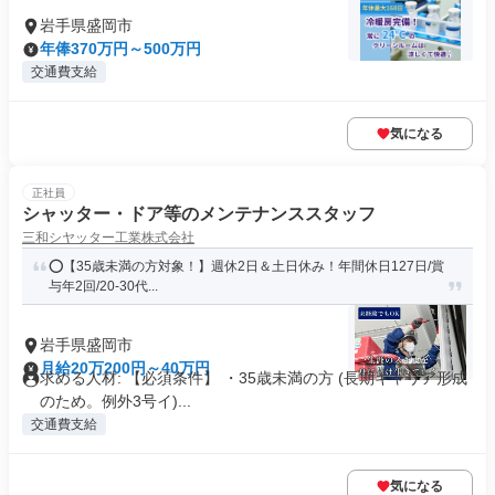
岩手県盛岡市
年俸370万円～500万円
交通費支給
気になる
正社員
シャッター・ドア等のメンテナンススタッフ
三和シヤッター工業株式会社
⭕️【35歳未満の方対象！】週休2日＆土日休み！年間休日127日/賞
与年2回/20-30代...
岩手県盛岡市
月給20万200円～40万円
求める人材: 【必須条件】 ・35歳未満の方 (長期キャリア形成
のため。例外3号イ)...
交通費支給
気になる