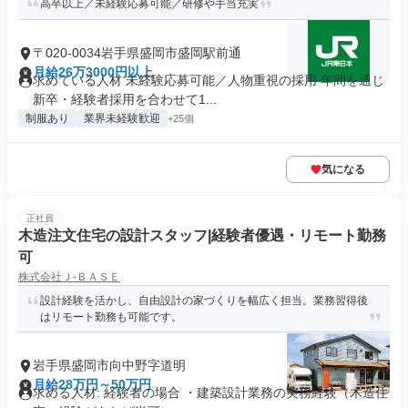
高卒以上／未経験応募可能／研修や手当充実
〒020-0034岩手県盛岡市盛岡駅前通
月給26万3000円以上
求めている人材 未経験応募可能／人物重視の採用 年間を通じ
新卒・経験者採用を合わせて1...
制服あり
業界未経験歓迎
+25個
気になる
正社員
木造注文住宅の設計スタッフ|経験者優遇・リモート勤務
可
株式会社Ｊ‐ＢＡＳＥ
設計経験を活かし、自由設計の家づくりを幅広く担当。業務習得後
はリモート勤務も可能です。
岩手県盛岡市向中野字道明
月給28万円～50万円
求める人材: 経験者の場合 ・建築設計業務の実務経験（木造住