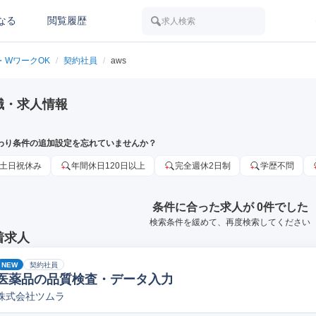
なる
閲覧履歴
求人検索
・WワークOK
/
契約社員
/
aws
職・求人情報
わり条件の追加設定を忘れていませんか？
土日祝休み
年間休日120日以上
完全週休2日制
学歴不問
条件に合った求人が 0件でした
検索条件を緩めて、再度検索してください
着求人
NEW
契約社員
医薬品の品質検査・データ入力
株式会社ツムラ