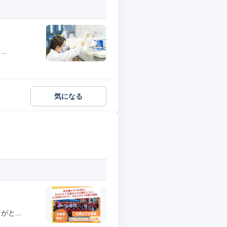
..
気になる
と...