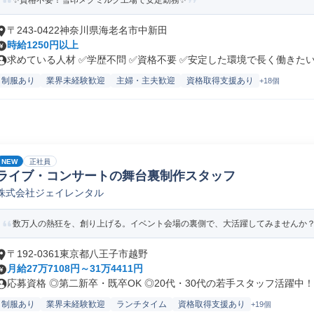
✨資格不要！雪印メグミルク工場で安定勤務✨
〒243-0422神奈川県海老名市中新田
時給1250円以上
求めている人材 ✅学歴不問 ✅資格不要 ✅安定した環境で長く働きたい方
制服あり
業界未経験歓迎
主婦・主夫歓迎
資格取得支援あり
+18個
NEW
正社員
ライブ・コンサートの舞台裏制作スタッフ
株式会社ジェイレンタル
数万人の熱狂を、創り上げる。イベント会場の裏側で、大活躍してみませんか
〒192-0361東京都八王子市越野
月給27万7108円～31万4411円
応募資格 ◎第二新卒・既卒OK ◎20代・30代の若手スタッフ活躍中！.
制服あり
業界未経験歓迎
ランチタイム
資格取得支援あり
+19個