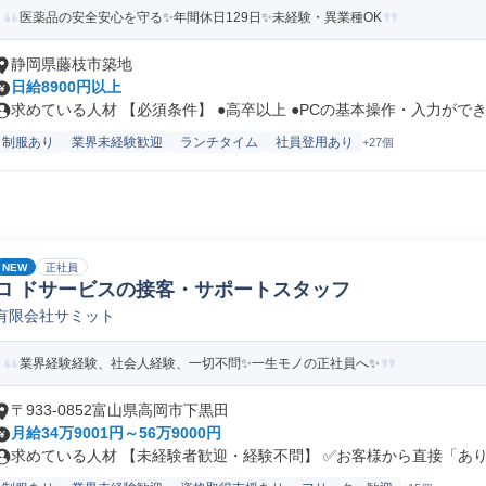
医薬品の安全安心を守る✨年間休日129日✨未経験・異業種OK
静岡県藤枝市築地
日給8900円以上
求めている人材 【必須条件】 ●高卒以上 ●PCの基本操作・入力ができ.
制服あり
業界未経験歓迎
ランチタイム
社員登用あり
+27個
NEW
正社員
ロ ドサービスの接客・サポートスタッフ
有限会社サミット
業界経験経験、社会人経験、一切不問✨一生モノの正社員へ✨
〒933-0852富山県高岡市下黒田
月給34万9001円～56万9000円
求めている人材 【未経験者歓迎・経験不問】 ✅お客様から直接「ありが