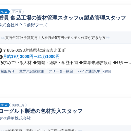
NEW
正社員
増員 食品工場の資材管理スタッフor製造管理スタッフ
株式会社ＮＰＧ前野フーズ
賞与年2回+決算賞与！入社祝金5万円✨モクモク作業が好きな方
〒885-0093宮崎県都城市志比田町
月給19万3000円～21万1000円
求めている人材 ◆知識・経験・学歴不問 ◆業界未経験歓迎 ◆Uターン、
制服あり
業界未経験歓迎
フリーター歓迎
バイク通勤OK
+20個
NEW
契約社員
ヨーグルト製造の包材投入スタッフ
鴻池運輸株式会社