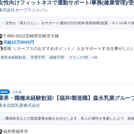
女性向けフィットネスで運動サポート/事務(健康管理)/
株式会社カーブスジャパン
女性の「変わりたい」をサポート/週休2日/日祝休/長期休暇/染髪・ネイルOK※
〒880-0022宮崎県宮崎市大橋
月給22万9000円
資格 ＼カーブスのおすすめポイント／ 人をサポートする仕事がしたい…
業界未経験歓迎
学歴不問
経験不問
ブランクOK
+3個
NEW
正社員
業界・職種未経験歓迎!【福井/製造職】森永乳業グループ
森永北陸乳業株式会社
ペレーター/ラインマネージャー(食品/飲料/たばこ)
菌体粉末などの製造業務全般をお任せします。本人の適性を考慮した上で、面接に
福井県福井市