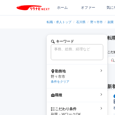
ホーム
オファー
気に
転職・求人トップ
/
石川県
/
野々市市
/
副業
転
キーワード
こだ
勤務地
野々市市
条件をクリア
新
職種
こだわり条件
副業・WワークOK