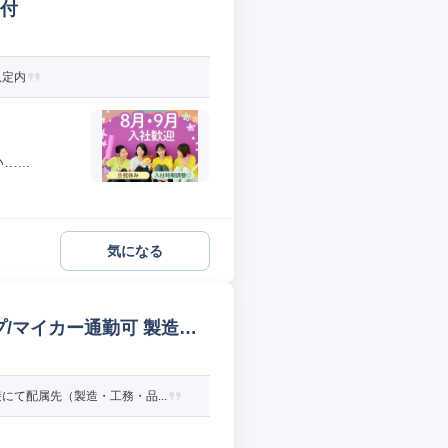
受付
規定内
...
気になる
/マイカー通勤可 製造オ
て配属先（製造・工務・品...