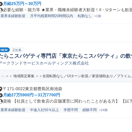
月給25万円～30万円
必要な経験・能力等 ★業界・職種未経験者大歓迎！/I・Uターンも歓迎！
業界未経験歓迎
月平均残業時間20時間以内
転勤なし
+1個
NEW
正社員
たらこスパゲティ専門店「東京たらこスパゲティ」の飲
アークランドサービスホールディングス株式会社
員/転勤なし)
＜＜ 地域限定募集 ＞＞全国転勤なし／UIターン歓迎／家賃補助あり／プライム上
〒171-0022東京都豊島区南池袋
月給27万5900円～31万7700円
資格 【社員として飲食店の店舗運営に関わったことがある方】 【以下の
業界未経験歓迎
中途入社50％以上
学歴不問
経験不問
+14個