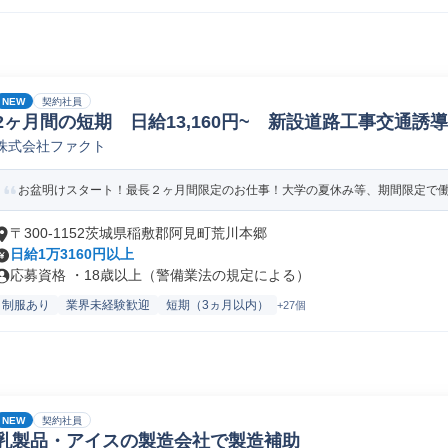
NEW
契約社員
2ヶ月間の短期 日給13,160円~ 新設道路工事交通誘
株式会社ファクト
お盆明けスタート！最長２ヶ月間限定のお仕事！大学の夏休み等、期間限定で
〒300-1152茨城県稲敷郡阿見町荒川本郷
日給1万3160円以上
応募資格 ・18歳以上（警備業法の規定による）
制服あり
業界未経験歓迎
短期（3ヵ月以内）
+27個
NEW
契約社員
乳製品・アイスの製造会社で製造補助