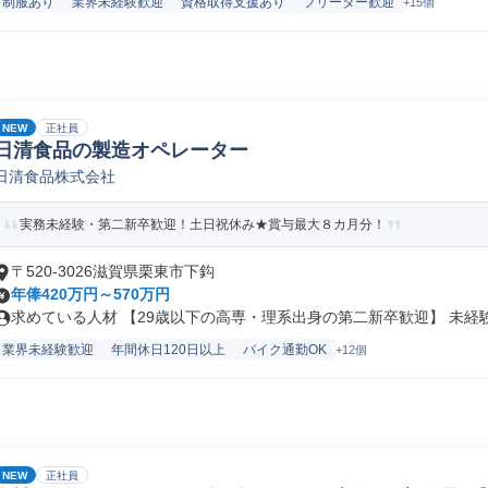
制服あり
業界未経験歓迎
資格取得支援あり
フリーター歓迎
+15個
NEW
正社員
日清食品の製造オペレーター
日清食品株式会社
実務未経験・第二新卒歓迎！土日祝休み★賞与最大８カ月分！
〒520-3026滋賀県栗東市下鈎
年俸420万円～570万円
求めている人材 【29歳以下の高専・理系出身の第二新卒歓迎】 未経験か
業界未経験歓迎
年間休日120日以上
バイク通勤OK
+12個
NEW
正社員