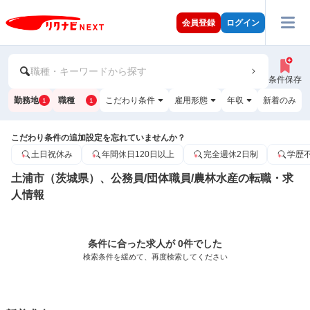
会員登録
ログイン
職種・キーワードから探す
条件保存
勤務地
職種
こだわり条件
雇用形態
年収
新着のみ
1
1
こだわり条件の追加設定を忘れていませんか？
土日祝休み
年間休日120日以上
完全週休2日制
学歴
土浦市（茨城県）、公務員/団体職員/農林水産の転職・求
人情報
条件に合った求人が 0件でした
検索条件を緩めて、再度検索してください