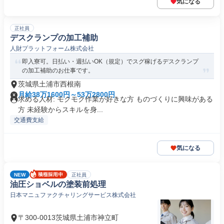
気になる
正社員
デスクランプの加工補助
人財プラットフォーム株式会社
即入寮可。日払い・週払いOK（規定）でスグ稼げるデスクランプ
の加工補助のお仕事です。
茨城県土浦市西根南
月給38万1600円～53万2800円
求める人材: モクモク作業が好きな方 ものづくりに興味がある
方 未経験からスキルを身...
交通費支給
気になる
NEW
正社員
油圧ショベルの塗装前処理
日本マニュファクチャリングサービス株式会社
〒300-0013茨城県土浦市神立町