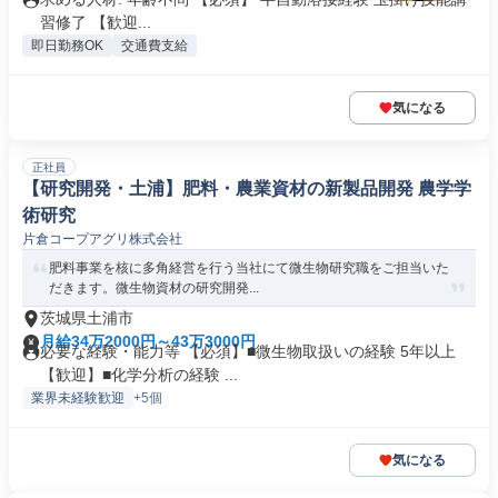
習修了 【歓迎...
即日勤務OK
交通費支給
気になる
正社員
【研究開発・土浦】肥料・農業資材の新製品開発 農学学
術研究
片倉コープアグリ株式会社
肥料事業を核に多角経営を行う当社にて微生物研究職をご担当いた
だきます。微生物資材の研究開発...
茨城県土浦市
月給34万2000円～43万3000円
必要な経験・能力等 【必須】■微生物取扱いの経験 5年以上
【歓迎】■化学分析の経験 ...
業界未経験歓迎
+5個
気になる