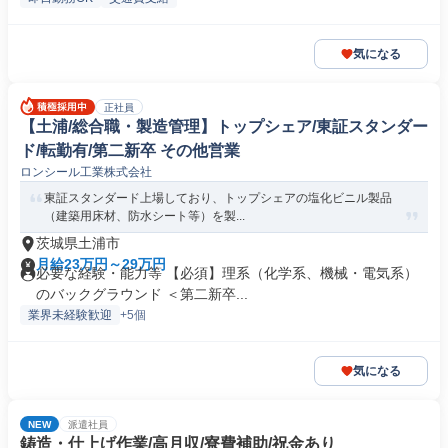
気になる
正社員
【土浦/総合職・製造管理】トップシェア/東証スタンダー
ド/転勤有/第二新卒 その他営業
ロンシール工業株式会社
東証スタンダード上場しており、トップシェアの塩化ビニル製品
（建築用床材、防水シート等）を製...
茨城県土浦市
月給23万円～29万円
必要な経験・能力等 【必須】理系（化学系、機械・電気系）
のバックグラウンド ＜第二新卒...
業界未経験歓迎
+5個
気になる
NEW
派遣社員
鋳造・仕上げ作業/高月収/寮費補助/祝金あり