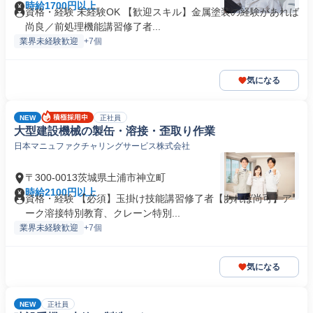
時給1700円以上
資格・経験 未経験OK 【歓迎スキル】金属塗装の経験があれば
尚良／前処理機能講習修了者...
業界未経験歓迎
+7個
気になる
NEW
正社員
大型建設機械の製缶・溶接・歪取り作業
日本マニュファクチャリングサービス株式会社
〒300-0013茨城県土浦市神立町
時給2100円以上
資格・経験 【必須】玉掛け技能講習修了者【あれば尚可】ア
ーク溶接特別教育、クレーン特別...
業界未経験歓迎
+7個
気になる
NEW
正社員