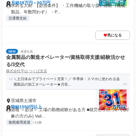
月給28万円～50万円
求める人材: 【必須条件】 ・工作機械の取り扱い経験（機械、
製品、年数問わず） ・P...
交通費支給
気になる
NEW
派遣社員
金属製品の製造オペレーター/資格取得支援/経験活かせ
る/3交代
株式会社平山 つくば支店
＼土日休みでプライベート充実！／ 半導体・スマホに使われる金
属製品の加工オペレーター★月収...
茨城県土浦市
時給1550円以上
資格 ＜必須＞ 工場の勤務経験がある方 ■就労ビザについて(対
象の方のみ) Vali...
無期雇用派遣
+11個