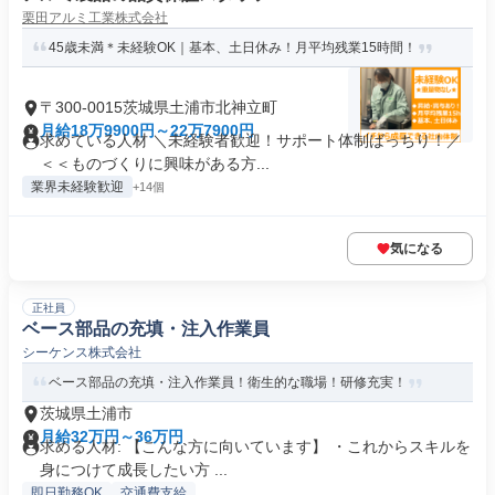
栗田アルミ工業株式会社
45歳未満＊未経験OK｜基本、土日休み！月平均残業15時間！
〒300-0015茨城県土浦市北神立町
月給18万9900円～22万7900円
求めている人材 ＼未経験者歓迎！サポート体制ばっちり！／
＜＜ものづくりに興味がある方...
業界未経験歓迎
+14個
気になる
正社員
ベース部品の充填・注入作業員
シーケンス株式会社
ベース部品の充填・注入作業員！衛生的な職場！研修充実！
茨城県土浦市
月給32万円～36万円
求める人材: 【こんな方に向いています】 ・これからスキルを
身につけて成長したい方 ...
即日勤務OK
交通費支給