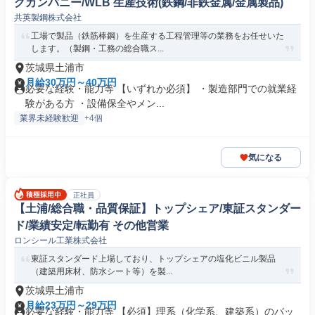
グカンパニー/WLB 生産技術(鉄鋼/非鉄金属/金属製品)
共英製鋼株式会社
工場で製品（鉄筋棒鋼）を生産する工程管理等の業務をお任せいた
します。（製鋼・工務の総合職ス...
茨城県土浦市
月給30万円～40万円
必要な経験・能力等 【いずれか必須】 ・製造部門での就業経
験がある方 ・設備保全やメン...
業界未経験歓迎
+4個
気になる
正社員
【土浦/総合職・品質保証】トップシェア/東証スタンダー
ド/業績安定/転勤有 その他営業
ロンシール工業株式会社
東証スタンダード上場しており、トップシェアの塩化ビニル製品
（建築用床材、防水シート等）を製...
茨城県土浦市
月給23万円～29万円
必要な経験・能力等 【必須】理系（化学系、建築系）のバッ