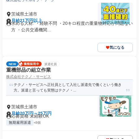
株式会社ウィルオブ・ワーク
茨城県土浦市
月給21万円以上
求める人材: ・経験不問 ・20キロ程度の重量物対応が問題ない
方 ・公共交通機関...
気になる
NEW
派遣社員
重機部品の組立作業
株式会社テクノ・サービス
テクノ・サービスへ正社員として入社し派遣先で働くという働き
方。派遣と言っても実態はテクノ・...
茨城県土浦市
月給20万円～25万円
応募資格 未経験OK
無期雇用派遣
+8個