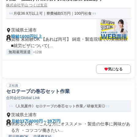
株式会社平山 つくば支店
月収36.9万以上可｜寮費補助5万円｜100円社食
茨城県土浦市
時給1600円以上
資格 未経験OK 【あれば尚可】 鋳造・製造現場での実務経験
■就労ビザについて(...
無期雇用派遣
+12個
気になる
正社員
セロテープの巻芯セット作業
合同会社Global Link
《人気案件》セロテープの巻芯セット作業／研修充実◎
茨城県土浦市
月給33万4000円～39万円
求める人材: ≪こんな方にオススメ≫ ・製造の仕事に興味があ
る方 ・コツコツ働きたい...
即日勤務OK
交通費支給