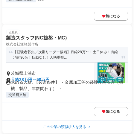
気になる
正社員
製造スタッフ(NC旋盤・MC)
株式会社塚崎製作所
【経験者募集／次期リーダー候補】月給28万〜！土日休み！有給
消化90％！転勤なし！人柄重視...
茨城県土浦市
月給28万円～50万円
求める人材: 【必須条件】 ・金属加工等の経験がある方（機
械、製品、年数問わず） ・...
交通費支給
気になる
この企業の類似求人を見る