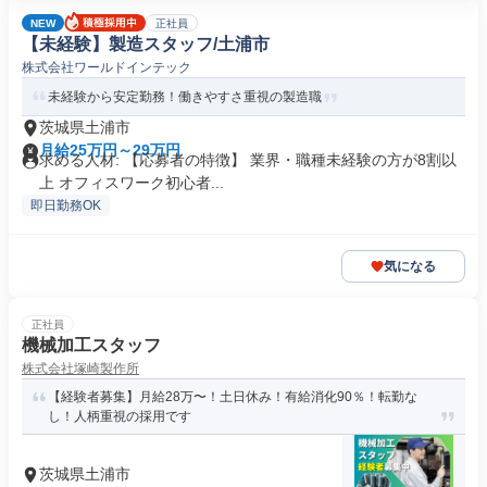
NEW
正社員
【未経験】製造スタッフ/土浦市
株式会社ワールドインテック
未経験から安定勤務！働きやすさ重視の製造職
茨城県土浦市
月給25万円～29万円
求める人材: 【応募者の特徴】 業界・職種未経験の方が8割以
上 オフィスワーク初心者...
即日勤務OK
気になる
正社員
機械加工スタッフ
株式会社塚崎製作所
【経験者募集】月給28万〜！土日休み！有給消化90％！転勤な
し！人柄重視の採用です
茨城県土浦市