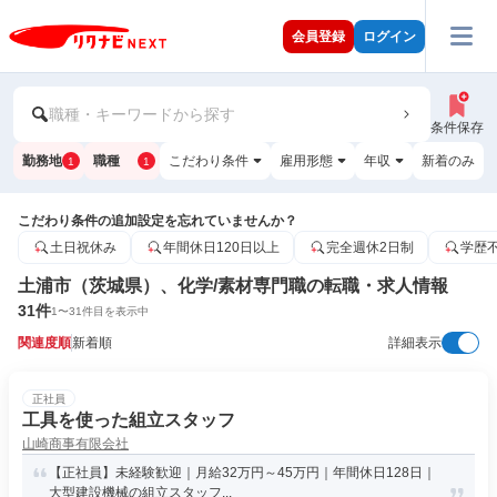
会員登録
ログイン
職種・キーワードから探す
条件保存
勤務地
職種
こだわり条件
雇用形態
年収
新着のみ
1
1
こだわり条件の追加設定を忘れていませんか？
土日祝休み
年間休日120日以上
完全週休2日制
学歴
土浦市（茨城県）、化学/素材専門職の転職・求人情報
31
件
1
〜
31
件目を表示中
関連度順
新着順
詳細表示
正社員
工具を使った組立スタッフ
山崎商事有限会社
【正社員】未経験歓迎｜月給32万円～45万円｜年間休日128日｜
大型建設機械の組立スタッフ...