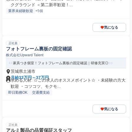
クグラウンド ＜第二新卒歓迎！...
業界未経験歓迎
+5個
気になる
正社員
フォトフレーム裏板の固定確認
株式会社Upward Talent
家具つき個室！フォトフレーム裏板の固定確認｜研修充実◎
茨城県土浦市
月給33万円～37万円
求める人材: ☆この求人のオススメポイント☆ ・未経験の方大
歓迎 ・コツコツ、モクモ...
即日勤務OK
交通費支給
気になる
正社員
アルミ製品の品質保証スタッフ