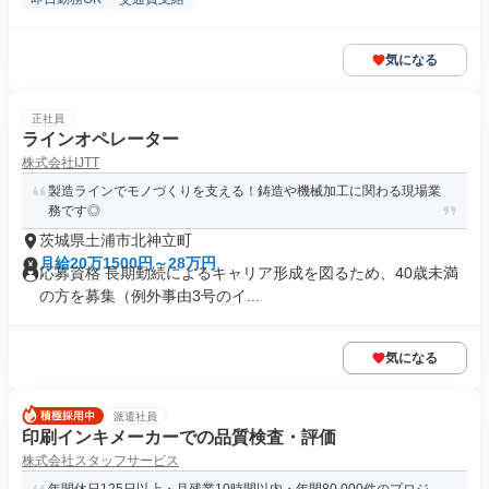
気になる
正社員
ラインオペレーター
株式会社IJTT
製造ラインでモノづくりを支える！鋳造や機械加工に関わる現場業
務です◎
茨城県土浦市北神立町
月給20万1500円～28万円
応募資格 長期勤続によるキャリア形成を図るため、40歳未満
の方を募集（例外事由3号のイ...
気になる
派遣社員
印刷インキメーカーでの品質検査・評価
株式会社スタッフサービス