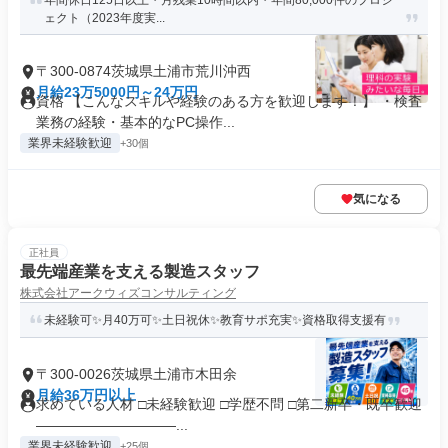
年間休日125日以上・月残業10時間以内・年間80,000件のプロジ
ェクト（2023年度実...
〒300-0874茨城県土浦市荒川沖西
月給23万5000円～24万円
資格 【こんなスキルや経験のある方を歓迎します！】 ・検査
業務の経験・基本的なPC操作...
業界未経験歓迎
+30個
気になる
正社員
最先端産業を支える製造スタッフ
株式会社アークウィズコンサルティング
未経験可✨月40万可✨土日祝休✨教育サポ充実✨資格取得支援有
〒300-0026茨城県土浦市木田余
月給36万円以上
求めている人材 □未経験歓迎 □学歴不問 □第二新卒・既卒歓迎
――――――――――...
業界未経験歓迎
+25個