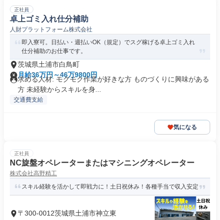
正社員
卓上ゴミ入れ仕分補助
人財プラットフォーム株式会社
即入寮可。日払い・週払いOK（規定）でスグ稼げる卓上ゴミ入れ
仕分補助のお仕事です。
茨城県土浦市白鳥町
月給36万円～46万9800円
求める人材: モクモク作業が好きな方 ものづくりに興味がある
方 未経験からスキルを身...
交通費支給
気になる
正社員
NC旋盤オペレーターまたはマシニングオペレーター
株式会社高野精工
スキル経験を活かして即戦力に！土日祝休み！各種手当で収入安定
〒300-0012茨城県土浦市神立東