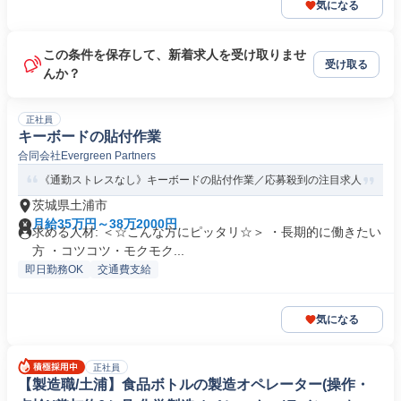
気になる
この条件を保存して、新着求人を受け取りませ
受け取る
んか？
正社員
キーボードの貼付作業
合同会社Evergreen Partners
《通勤ストレスなし》キーボードの貼付作業／応募殺到の注目求人
茨城県土浦市
月給35万円～38万2000円
求める人材: ＜☆こんな方にピッタリ☆＞ ・長期的に働きたい
方 ・コツコツ・モクモク...
即日勤務OK
交通費支給
気になる
正社員
【製造職/土浦】食品ボトルの製造オペレーター(操作・