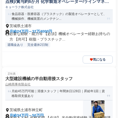
点検)/賞与約6か月 化学製造オペレーター/ラインマネー
キョーラク株式会社
ジャー
食品容器・医療容器（プラスチック）の製造オペレーターとして、
機械操作、機械装置のメンテナン...
茨城県土浦市
月給24万円～32万4000円
必要な経験・能力等 【必須】機械オペレーター経験お持ちの
方 【尚可】樹脂・プラスチック...
退職金あり
完全週休2日制
気になる
正社員
大型建設機械の半自動溶接スタッフ
山崎商事有限会社
月給45万円可能｜溶接スタッフ｜年間休日128日｜昇給年1回｜資
格取得支援あり
茨城県土浦市神立町
月給34万円～50万円
求める人材: 年齢不問 【必須】 半自動溶接経験 玉掛け技能講