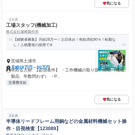
気になる
正社員
工場スタッフ(機械加工)
株式会社塚崎製作所
【経験者募集】月給28万〜！土日休み！有給消化90％！転勤な
し！人柄重視の採用です
茨城県土浦市
月給28万円～50万円
求める人材: 【必須条件】 ・工作機械の取り扱い経験（機械、
製品、年数問わず） ・P...
交通費支給
気になる
正社員
半導体リードフレーム用銅などの金属材料機械セット操
作・目視検査【123089】