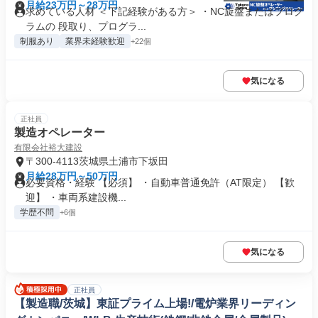
月給23万円～28万円
求めている人材 ＜下記経験がある方＞ ・NC旋盤またはプログ
ラムの 段取り、プログラ...
制服あり
業界未経験歓迎
+22個
気になる
正社員
製造オペレーター
有限会社裕大建設
〒300-4113茨城県土浦市下坂田
月給28万円～50万円
必要資格・経験 【必須】 ・自動車普通免許（AT限定） 【歓
迎】 ・車両系建設機...
学歴不問
+6個
気になる
正社員
【製造職/茨城】東証プライム上場!/電炉業界リーディン