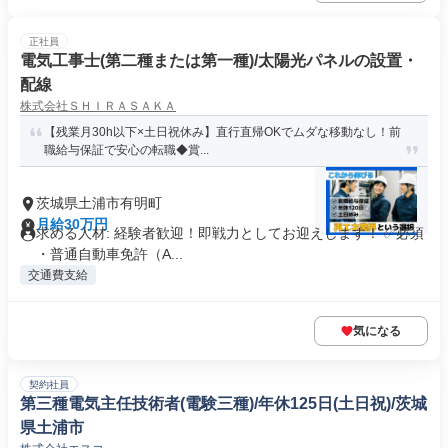
正社員
電気工事士(第二種または第一種)/太陽光パネルの設置・
配線
株式会社ＳＨＩＲＡＳＡＫＡ
【残業月30h以下×土日祝休み】直行直帰OKでムダな移動なし！前
職給与保証で安心の転職◆賞...
茨城県土浦市有明町
月給30万円
求める人材: 経験者歓迎！即戦力としてお迎えします！ ✅必須
・普通自動車免許（A...
交通費支給
気になる
契約社員
第三種電気主任技術者(電験三種)/年休125日(土日祝)/茨城
県土浦市