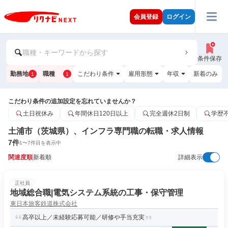
会員登録
ログイン
職種・キーワードから探す
条件保存
勤務地
職種
こだわり条件
雇用形態
年収
新着のみ
1
1
こだわり条件の追加設定を忘れていませんか？
土日祝休み
年間休日120日以上
完全週休2日制
学歴
土浦市（茨城県）、インフラ専門職の転職・求人情報
7
件
1
〜
7
件目を表示中
関連度順
新着順
詳細表示
正社員
地域総合職|電気システム系統の工事・保守管理
東日本旅客鉄道株式会社
高卒以上／未経験応募可能／研修や手当充実