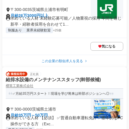
〒300-0035茨城県土浦市有明町
月給26万3000円以上
求めている人材 未経験応募可能／人物重視の採用 年間を通じ
新卒・経験者採用を合わせて1...
制服あり
業界未経験歓迎
+25個
気になる
この企業の類似求人を見る
正社員
給排水設備のメンテナンススタッフ(幹部候補)
櫻英工業株式会社
✅月給35万円スタート！現場を学び将来は幹部ポジションへ◎
〒300-0000茨城県土浦市
月給35万円～50万円
求めている人材 【必須】 ✅普通自動車運転免許 ✅基本的なPC
操作ができる方 （Exc...