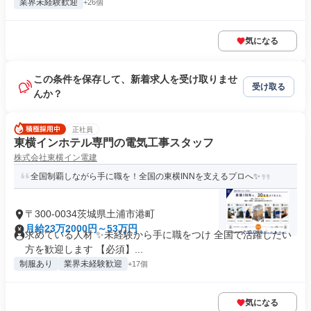
業界未経験歓迎
+26個
気になる
この条件を保存して、新着求人を受け取りませ
受け取る
んか？
正社員
東横インホテル専門の電気工事スタッフ
株式会社東横イン電建
全国制覇しながら手に職を！全国の東横INNを支えるプロへ✨
〒300-0034茨城県土浦市港町
月給23万2000円～53万円
求めている人材 ✨未経験から手に職をつけ 全国で活躍したい
方を歓迎します 【必須】...
制服あり
業界未経験歓迎
+17個
気になる