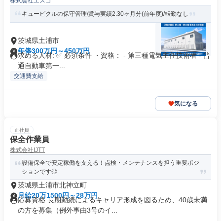
株式会社エスコ
キュービクルの保守管理/賞与実績2.30ヶ月分(前年度)/転勤なし
茨城県土浦市
年俸300万円～450万円
求める人材: ✅ 必須条件 ・資格： - 第三種電気主任技術者 - 普
通自動車第一...
交通費支給
気になる
正社員
保全作業員
株式会社IJTT
設備保全で安定稼働を支える！点検・メンテナンスを担う重要ポジ
ションです◎
茨城県土浦市北神立町
月給20万1500円～28万円
応募資格 長期勤続によるキャリア形成を図るため、40歳未満
の方を募集（例外事由3号のイ...