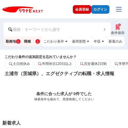
会員登録
ログイン
職種・キーワードから探す
条件保存
勤務地
職種
こだわり条件
雇用形態
年収
新着のみ
1
1
こだわり条件の追加設定を忘れていませんか？
土日祝休み
年間休日120日以上
完全週休2日制
学歴
土浦市（茨城県）、エグゼクティブの転職・求人情報
条件に合った求人が 0件でした
検索条件を緩めて、再度検索してください
新着求人