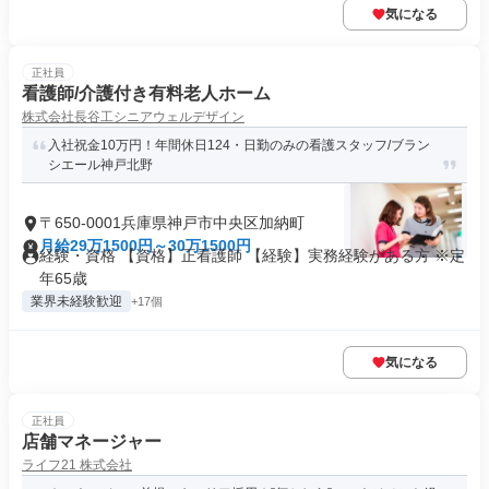
気になる
正社員
看護師/介護付き有料老人ホーム
株式会社長谷工シニアウェルデザイン
入社祝金10万円！年間休日124・日勤のみの看護スタッフ/ブラン
シエール神戸北野
〒650-0001兵庫県神戸市中央区加納町
月給29万1500円～30万1500円
経験・資格 【資格】正看護師 【経験】実務経験がある方 ※定
年65歳
業界未経験歓迎
+17個
気になる
正社員
店舗マネージャー
ライフ21 株式会社