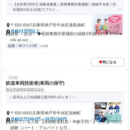
【女性率100%】経験者募集！医師事務作業補助◇資格手当有◇完
全週休2日(土日祝)でプライ...
〒650-0047兵庫県神戸市中央区港島南町
月給23万円以上
資格 ＜必須＞ ◆医師事務作業補助の経験3年以上の方 ※To w
ork at our...
副業・WワークOK
+20個
気になる
正社員
鉄道車両技術者(車両の保守)
西日本旅客鉄道株式会社
高卒以上◎未経験◎賞与年5.42ヶ月！
〒650-0001兵庫県神戸市中央区加納町
月給22万2662円～39万5780円
求めている人材 【未経験者歓迎！年齢不問！】 これまでのご
経験（パート・アルバイトも可...