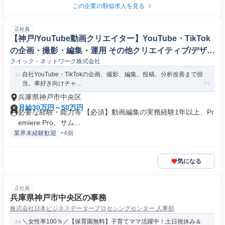
この企業の類似求人を見る
正社員
【神戸/YouTube動画クリエイター】YouTube・TikTok
の企画・撮影・編集・運用 その他クリエイティブ/デザイ
クイック・ネットワーク株式会社
ン職
自社YouTube・TikTokの企画、撮影、編集、投稿、分析改善まで担
当。車好き向けチャ...
兵庫県神戸市中央区
月給30万円～50万円
必要な経験・能力等 【必須】動画編集の実務経験1年以上、Pr
emiere Pro、サム...
業界未経験歓迎
+4個
気になる
正社員
兵庫県神戸市中央区の事務
株式会社日本ビジネスデータープロセシングセンター 人事部
＼女性率100％／【保育園無料】子育てママ活躍中！土日祝休み＆