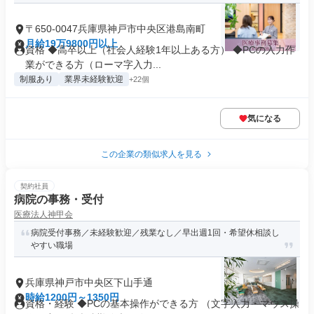
〒650-0047兵庫県神戸市中央区港島南町
月給19万9800円以上
資格 ◆高卒以上（社会人経験1年以上ある方） ◆PCの入力作
業ができる方（ローマ字入力...
制服あり
業界未経験歓迎
+22個
気になる
この企業の類似求人を見る
契約社員
病院の事務・受付
医療法人神甲会
病院受付事務／未経験歓迎／残業なし／早出週1回・希望休相談し
やすい職場
兵庫県神戸市中央区下山手通
時給1200円～1350円
資格・経験 ◆PCの基本操作ができる方 （文字入力・マウス操