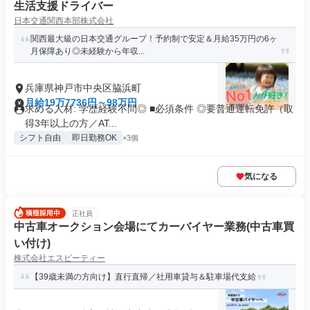
生活支援ドライバー
日本交通関西本部株式会社
関西最大級の日本交通グループ！予約制で安定＆月給35万円の6ヶ
月保障あり◎未経験から年収...
兵庫県神戸市中央区脇浜町
月給19万7736円～98万円
求める人材: 学歴経験不問◎ ■必須条件 ◎要普通運転免許（取
得3年以上の方／AT...
シフト自由
即日勤務OK
+3個
気になる
正社員
中古車オークション会場にてカーバイヤー業務(中古車買
い付け)
株式会社エスビーティー
【39歳未満の方向け】直行直帰／社用車貸与＆駐車場代支給