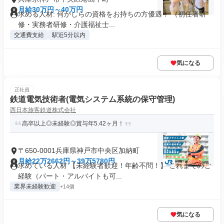
月給30万円～40万円
求める人材: 何かしらの資格をお持ちの方優遇！ （初任者研
修・実務者研修・介護福祉士...
交通費支給
駅近5分以内
気になる
正社員
鉄道電気技術者(電気システム系統の保守管理)
西日本旅客鉄道株式会社
高卒以上◎未経験◎賞与年5.42ヶ月！
〒650-0001兵庫県神戸市中央区加納町
月給22万2662円～39万5780円
求めている人材 【未経験者歓迎！年齢不問！】 これまでのご
経験（パート・アルバイトも可...
業界未経験歓迎
+14個
気になる