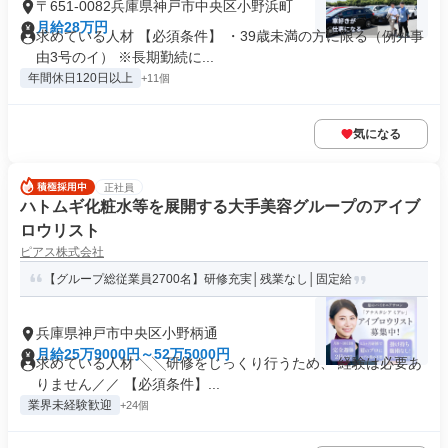
〒651-0082兵庫県神戸市中央区小野浜町
月給28万円
求めている人材 【必須条件】 ・39歳未満の方に限る（例外事
由3号のイ） ※長期勤続に...
年間休日120日以上
+11個
気になる
正社員
ハトムギ化粧水等を展開する大手美容グループのアイブ
ロウリスト
ピアス株式会社
【グループ総従業員2700名】研修充実│残業なし│固定給
兵庫県神戸市中央区小野柄通
月給25万9000円～52万5000円
求めている人材 ╲╲研修をじっくり行うため、 経験は必要あ
りません／／ 【必須条件】...
業界未経験歓迎
+24個