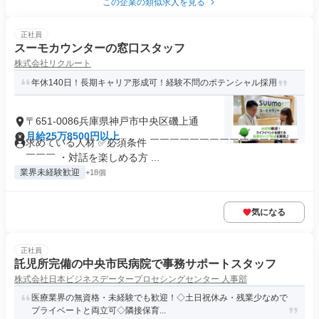
この企業の類似求人を見る
正社員
スーモカウンターの窓口スタッフ
株式会社リクルート
年休140日！長期キャリア形成可！経験不問のポテンシャル採用
〒651-0086兵庫県神戸市中央区磯上通
月給25万8500円以上
求めている人材 ✅必須条件 ￣￣￣￣￣￣￣￣￣￣￣￣￣￣￣
￣￣￣ ・対話を楽しめる方 ...
業界未経験歓迎
+18個
気になる
正社員
託児所完備の中央市民病院で事務サポートスタッフ
株式会社日本ビジネスデータープロセシングセンター 人事部
医療業界の無資格・未経験でも歓迎！◇土日祝休み・残業少なめで
プライベートと両立可◇隣接保育...