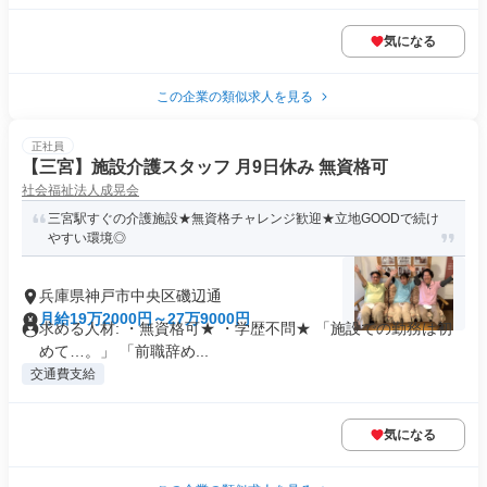
気になる
この企業の類似求人を見る
正社員
【三宮】施設介護スタッフ 月9日休み 無資格可
社会福祉法人成晃会
三宮駅すぐの介護施設★無資格チャレンジ歓迎★立地GOODで続け
やすい環境◎
兵庫県神戸市中央区磯辺通
月給19万2000円～27万9000円
求める人材: ・無資格可★ ・学歴不問★ 「施設での勤務は初
めて…。」 「前職辞め...
交通費支給
気になる