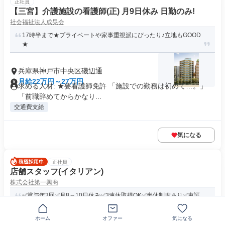
正社員
【三宮】介護施設の看護師(正) 月9日休み 日勤のみ!
社会福祉法人成晃会
17時半まで★プライベートや家事重視派にぴったり♪立地もGOOD
★
兵庫県神戸市中央区磯辺通
月給22万円～27万円
求める人材: ★要看護師免許 「施設での勤務は初めて…。」
「前職辞めてからかなり...
交通費支給
気になる
正社員
店舗スタッフ(イタリアン)
株式会社第一興商
✅賞与年3回✅月8～10日休み✅3連休取得OK✅半休制度あり✅東証
プライム上場グループ✅早...
ホーム
オファー
気になる