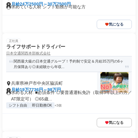
月給24万2500円～30万7500円
求めている人材 シフト勤務が可能な方
気になる
正社員
ライフサポートドライバー
日本交通関西本部株式会社
関西最大級の日本交通グループ！予約制で安定＆月給35万円の6ヶ
月保障あり◎未経験から年収...
兵庫県神戸市中央区脇浜町
月給19万7736円～98万円
求める人材: ■必須条件 ◎要普通運転免許（取得3年以上の方／
AT限定可） ◎65歳...
シフト自由
即日勤務OK
+3個
気になる