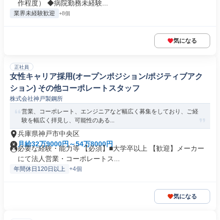
作程度） ◆病院勤務未経験...
業界未経験歓迎
+8個
気になる
正社員
女性キャリア採用(オープンポジション/ポジティブアク
ション) その他コーポレートスタッフ
株式会社神戸製鋼所
営業、コーポレート、エンジニアなど幅広く募集をしており、ご経
験を幅広く拝見し、可能性のある...
兵庫県神戸市中央区
月給32万9000円～54万8000円
必要な経験・能力等 【必須】■大学卒以上 【歓迎】メーカー
にて法人営業・コーポレートス...
年間休日120日以上
+4個
気になる