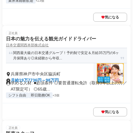
業界未経験歓迎
+23個
気になる
正社員
日本の魅力を伝える観光ガイドドライバー
日本交通関西本部株式会社
関西最大級の日本交通グループ！予約制で安定＆月給35万円の6ヶ
月保障あり◎未経験から年収...
兵庫県神戸市中央区脇浜町
月給19万7736円～98万円
求める人材: ■必須条件 ◎要普通運転免許（取得3年以上の方／
AT限定可） ◎65歳...
シフト自由
即日勤務OK
+3個
気になる
正社員