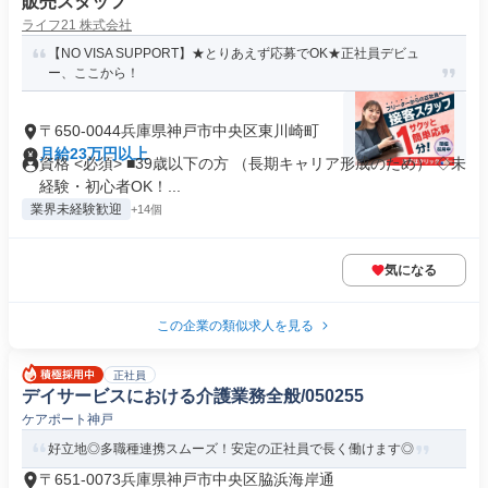
販売スタッフ
ライフ21 株式会社
【NO VISA SUPPORT】★とりあえず応募でOK★正社員デビュ
ー、ここから！
〒650-0044兵庫県神戸市中央区東川崎町
月給23万円以上
資格 <必須> ■39歳以下の方 （長期キャリア形成のため） ◇未
経験・初心者OK！...
業界未経験歓迎
+14個
気になる
この企業の類似求人を見る
正社員
デイサービスにおける介護業務全般/050255
ケアポート神戸
好立地◎多職種連携スムーズ！安定の正社員で長く働けます◎
〒651-0073兵庫県神戸市中央区脇浜海岸通