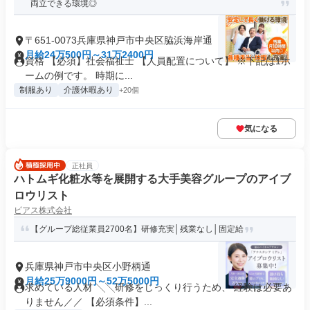
両立できる環境◎
〒651-0073兵庫県神戸市中央区脇浜海岸通
月給24万500円～31万2400円
資格 【必須】社会福祉士 【人員配置について】 ※下記は1ホ
ームの例です。 時期に...
制服あり
介護休暇あり
+20個
気になる
正社員
ハトムギ化粧水等を展開する大手美容グループのアイブ
ロウリスト
ピアス株式会社
【グループ総従業員2700名】研修充実│残業なし│固定給
兵庫県神戸市中央区小野柄通
月給25万9000円～52万5000円
求めている人材 ╲╲研修をじっくり行うため、 経験は必要あ
りません／／ 【必須条件】...