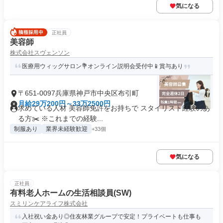
気になる
正社員
美容師
株式会社スヴェンソン
医療用ウィッグサロン💐オンライン説明会受付中📱賞与あり
〒651-0097兵庫県神戸市中央区布引町
月給29万200円～33万2500円
求めている人材 美容師免許をお持ちで スタイリスト経験のあ
る方✂️ ※これまでの経験...
制服あり
業界未経験歓迎
+33個
気になる
正社員
有料老人ホームの生活相談員(SW)
スミリンケアライフ株式会社
入社祝い金あり◎住友林業グループで安定！プライベートも仕事も