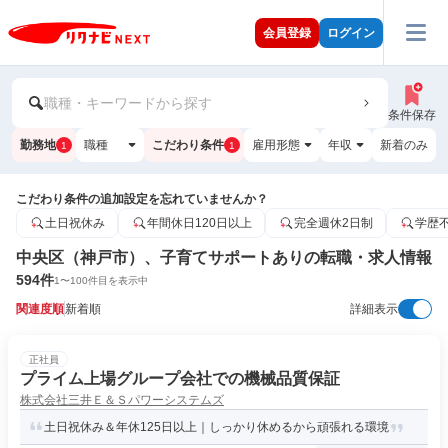
会員登録
ログイン
職種・キーワードから探す
条件保存
勤務地
職種
こだわり条件
雇用形態
年収
新着のみ
1
1
こだわり条件の追加設定を忘れていませんか？
土日祝休み
年間休日120日以上
完全週休2日制
学歴
中央区（神戸市）、子育てサポートありの転職・求人情報
594
件
1
〜
100
件目を表示中
関連度順
新着順
詳細表示
正社員
プライム上場グループ会社での機械品質保証
株式会社三井Ｅ＆Ｓパワーシステムズ
土日祝休み＆年休125日以上｜しっかり休めるから頑張れる環境