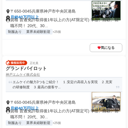
〒650-0045兵庫県神戸市中央区港島
月給40万円以上
資格 普通免許取得後1年以上の方(AT限定可) 学歴、経験、前
職不問！ 20代、30...
制服あり
業界未経験歓迎
+25個
気になる
正社員
グランドパイロット
神戸エムケイ株式会社
エムケイの魅力3つをご紹介！ １.安定の高収入を実現 ２.充実
の研修制度 ３.最高の接客サ...
〒650-0045兵庫県神戸市中央区港島
月給40万円以上
資格 普通免許取得後1年以上の方(AT限定可) 学歴、経験、前
職不問！ 20代、30...
制服あり
業界未経験歓迎
+25個