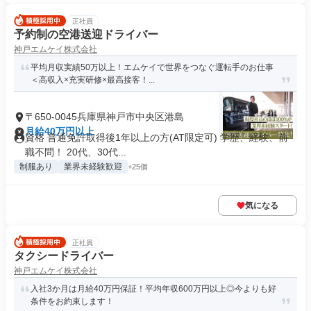
正社員
予約制の空港送迎ドライバー
神戸エムケイ株式会社
平均月収実績50万以上！エムケイで世界をつなぐ運転手のお仕事
＜高収入×充実研修×最高接客！...
〒650-0045兵庫県神戸市中央区港島
月給40万円以上
資格 普通免許取得後1年以上の方(AT限定可) 学歴、経験、前
職不問！ 20代、30代...
制服あり
業界未経験歓迎
+25個
気になる
正社員
タクシードライバー
神戸エムケイ株式会社
入社3か月は月給40万円保証！平均年収600万円以上◎今よりも好
条件をお約束します！