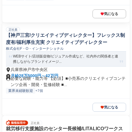
気になる
正社員
【神戸三宮/クリエイティブディレクター】フレックス制
度有/福利厚生充実 クリエイティブディレクター
株式会社F・O・インターナショナル
WEBサイト/店頭販促物/ビジュアル作成など、社内外の関係者と連
携しながらブランドイメージ...
兵庫県神戸市中央区
月給28万5000円～42万円
必要な経験・能力等 【必須】■小売系のクリエイティブコンテ
ンツ企画・開発・監修経験 ■...
業界未経験歓迎
+7個
気になる
正社員
就労移行支援施設のセンター長候補/LITALICOワークス