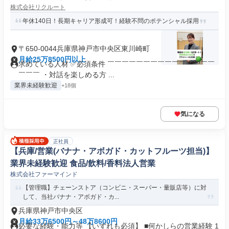
株式会社リクルート
年休140日！長期キャリア形成可！経験不問のポテンシャル採用
〒650-0044兵庫県神戸市中央区東川崎町
月給25万8500円以上
求めている人材 ✅必須条件 ￣￣￣￣￣￣￣￣￣￣￣￣￣￣￣
￣￣￣ ・対話を楽しめる方 ...
業界未経験歓迎
+18個
気になる
正社員
【兵庫/営業(バナナ・アボガド・カットフルーツ担当)】
業界未経験歓迎 食品/飲料/香料法人営業
株式会社ファーマインド
【管理職】チェーンストア（コンビニ・スーパー・量販店等）に対
して、当社バナナ・アボガド・カ...
兵庫県神戸市中央区
月給33万6500円～48万8600円
必要な経験・能力等 【いずれも必須】 ■何かしらの営業経験 1