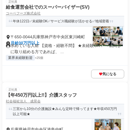
正社員
給食運営会社でのスーパーバイザー(SV)
コーベフーズ株式会社
年休122日✅未経験OK✅サービス職経験が活かせる✅地域密着
〒650-0044兵庫県神戸市中央区東川崎町
月給30万円以上
求めている人材 【資格・経験不問】 ★未経験OK！ ⇒前向き
に取り組める方であれば、 ...
業界未経験歓迎
+25個
気になる
正社員
【年450万円以上!!】介護スタッフ
社会福祉法人 成晃会
三宮から10分の介護施設★みんな定時で帰ってます★年収450万円
以上可能★
兵庫県神戸市中央区港島中町