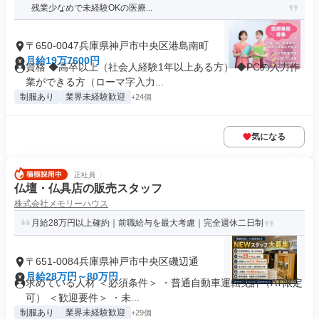
残業少なめで未経験OKの医療...
〒650-0047兵庫県神戸市中央区港島南町
月給19万7600円
資格 ◆高卒以上（社会人経験1年以上ある方） ◆PCの入力作
業ができる方（ローマ字入力...
制服あり
業界未経験歓迎
+24個
気になる
正社員
仏壇・仏具店の販売スタッフ
株式会社メモリーハウス
月給28万円以上確約｜前職給与を最大考慮｜完全週休二日制
〒651-0084兵庫県神戸市中央区磯辺通
月給28万円～80万円
求めている人材 ＜必須条件＞ ・普通自動車運転免許（AT限定
可） ＜歓迎要件＞ ・未...
制服あり
業界未経験歓迎
+29個