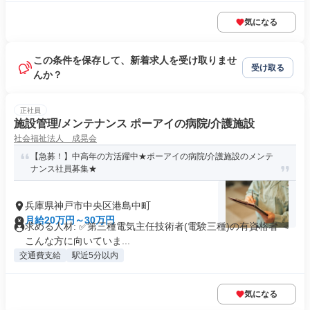
気になる
この条件を保存して、新着求人を受け取りませ
受け取る
んか？
正社員
施設管理/メンテナンス ポーアイの病院/介護施設
社会福祉法人 成晃会
【急募！】中高年の方活躍中★ポーアイの病院/介護施設のメンテ
ナンス社員募集★
兵庫県神戸市中央区港島中町
月給20万円～30万円
求める人材: ✅第三種電気主任技術者(電験三種)の有資格者 ＜
こんな方に向いていま...
交通費支給
駅近5分以内
気になる