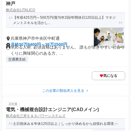
神戸
株式会社LITALICO
【年収425万円～500万円/賞与年2回/年間休日120日以上】マネジ
メントスキルを活かし...
兵庫県神戸市中央区中町通
月給30万8400円～36万2500円
求める人材: 必須資格はありません。 誰もが生きやすい社会づ
くりに興味関心のある方、...
交通費支給
気になる
この企業の類似求人を見る
正社員
電気・機械複合設計エンジニア(CADメイン)
株式会社三井Ｅ＆Ｓパワーシステムズ
土日祝休み＆年休125日以上｜しっかり休めるから頑張れる環境