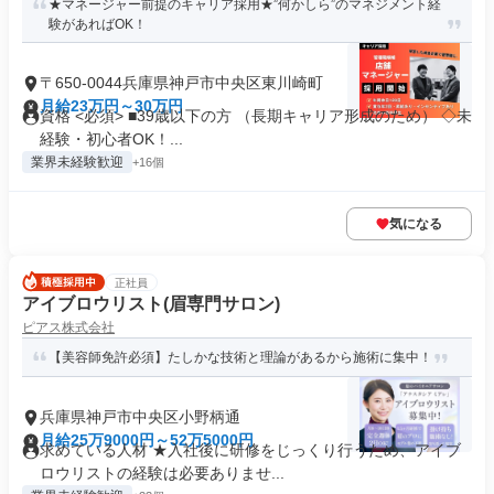
★マネージャー前提のキャリア採用★”何かしら”のマネジメント経
験があればOK！
〒650-0044兵庫県神戸市中央区東川崎町
月給23万円～30万円
資格 <必須> ■39歳以下の方 （長期キャリア形成のため） ◇未
経験・初心者OK！...
業界未経験歓迎
+16個
気になる
正社員
アイブロウリスト(眉専門サロン)
ピアス株式会社
【美容師免許必須】たしかな技術と理論があるから施術に集中！
兵庫県神戸市中央区小野柄通
月給25万9000円～52万5000円
求めている人材 ★入社後に研修をじっくり行うため、アイブ
ロウリストの経験は必要ありませ...