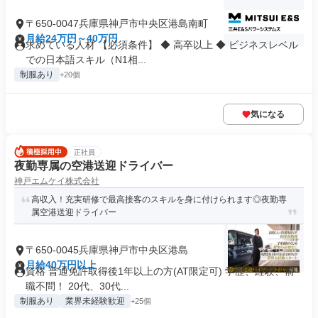
〒650-0047兵庫県神戸市中央区港島南町
月給24万円～40万円
求めている人材 【必須条件】 ◆ 高卒以上 ◆ ビジネスレベル
での日本語スキル（N1相...
制服あり
+20個
気になる
正社員
夜勤専属の空港送迎ドライバー
神戸エムケイ株式会社
高収入！充実研修で最高接客のスキルを身に付けられます◎夜勤専
属空港送迎ドライバー
〒650-0045兵庫県神戸市中央区港島
月給40万円以上
資格 普通免許取得後1年以上の方(AT限定可) 学歴、経験、前
職不問！ 20代、30代...
制服あり
業界未経験歓迎
+25個