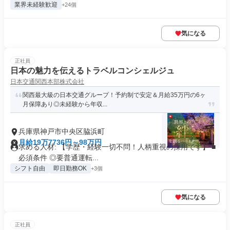
業界未経験歓迎
+24個
気になる
正社員
日本の魅力を伝えるトラベルコンシェルジュ
日本交通関西本部株式会社
関西最大級の日本交通グループ！予約制で安定＆月給35万円の6ヶ
月保障あり◎未経験から年収...
兵庫県神戸市中央区脇浜町
月給19万7736円～98万円
求める人材: 【学歴・経験一切不問！人柄重視の採用です】 ■
必須条件 ◎要普通運転...
シフト自由
即日勤務OK
+3個
気になる
正社員