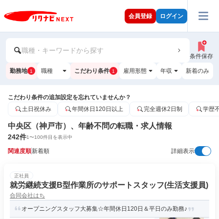
会員登録
ログイン
職種・キーワードから探す
条件保存
勤務地
職種
こだわり条件
雇用形態
年収
新着のみ
1
1
こだわり条件の追加設定を忘れていませんか？
土日祝休み
年間休日120日以上
完全週休2日制
学歴
中央区（神戸市）、年齢不問の転職・求人情報
242
件
1
〜
100
件目を表示中
関連度順
新着順
詳細表示
正社員
就労継続支援B型作業所のサポートスタッフ(生活支援員)
合同会社はち
オープニングスタッフ大募集☆年間休日120日＆平日のみ勤務♪