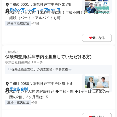
〒650-0001兵庫県神戸市中央区加納町
月給22万2662円～39万5780円
求めている人材 【未経験者歓迎！年齢不問！】 これまでのご
経験（パート・アルバイトも可...
業界未経験歓迎
+13個
気になる
業務委託
保険調査員(兵庫県内を担当していただける方)
株式会社損害保険リサーチ
保険金適正支払いの調査業務・事務業務
〒651-0086兵庫県神戸市中央区磯上通
完全歩合制
求めている人材 未経験歓迎 ◆年齢不問 ◆1ヶ月目は通常の報
酬の2倍、2ヶ月目は1.5...
主婦・主夫歓迎
+8個