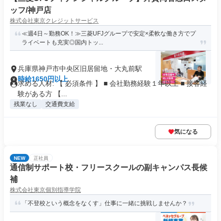
ッフ/神戸店
株式会社東京クレジットサービス
≪週4日～勤務OK！≫三菱UFJグループで安定×柔軟な働き方でプ
ライベートも充実◎国内トッ...
兵庫県神戸市中央区旧居留地・大丸前駅
時給1650円以上
求める人材: 【 必須条件 】 ■ 会社勤務経験１年以上 ■ 接客経
験がある方 【...
残業なし
交通費支給
気になる
NEW
正社員
通信制サポート校・フリースクールの副キャンパス長候
補
株式会社東京個別指導学院
「不登校という概念をなくす」仕事に一緒に挑戦しませんか？