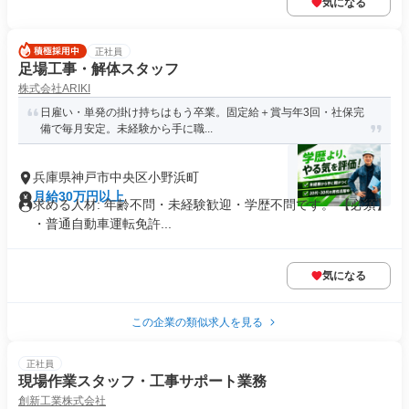
気になる
正社員
足場工事・解体スタッフ
株式会社ARIKI
日雇い・単発の掛け持ちはもう卒業。固定給＋賞与年3回・社保完
備で毎月安定。未経験から手に職...
兵庫県神戸市中央区小野浜町
月給30万円以上
求める人材: 年齢不問・未経験歓迎・学歴不問です。 【必須】
・普通自動車運転免許...
気になる
この企業の類似求人を見る
正社員
現場作業スタッフ・工事サポート業務
創新工業株式会社