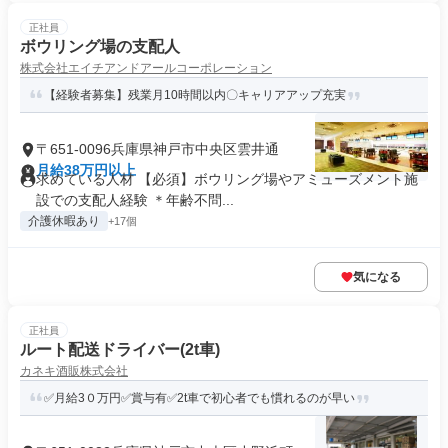
正社員
ボウリング場の支配人
株式会社エイチアンドアールコーポレーション
【経験者募集】残業月10時間以内〇キャリアアップ充実
〒651-0096兵庫県神戸市中央区雲井通
月給38万円以上
求めている人材 【必須】ボウリング場やアミューズメント施
設での支配人経験 ＊年齢不問...
介護休暇あり
+17個
気になる
正社員
ルート配送ドライバー(2t車)
カネキ酒販株式会社
✅月給3０万円✅賞与有✅2t車で初心者でも慣れるのが早い