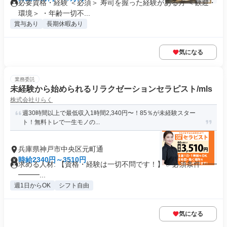
必要資格・経験 ＜必須＞ 寿司を握った経験がある方 ＜歓迎・
環境＞ ・年齢一切不...
賞与あり
長期休暇あり
気になる
業務委託
未経験から始められるリラクゼーションセラピスト/mls
株式会社りらく
週30時間以上で最低収入1時間2,340円〜！85％が未経験スター
ト！無料トレで一生モノの...
兵庫県神戸市中央区元町通
時給2340円～3510円
求める人材: 【資格・経験は一切不問です！】 ✅必須条件 ━━
━━━...
週1日からOK
シフト自由
気になる