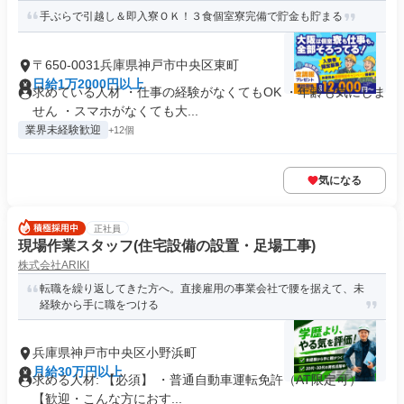
手ぶらで引越し＆即入寮ＯＫ！３食個室寮完備で貯金も貯まる
〒650-0031兵庫県神戸市中央区東町
日給1万2000円以上
求めている人材 ・仕事の経験がなくてもOK ・年齢も気にしま
せん ・スマホがなくても大...
業界未経験歓迎
+12個
気になる
正社員
現場作業スタッフ(住宅設備の設置・足場工事)
株式会社ARIKI
転職を繰り返してきた方へ。直接雇用の事業会社で腰を据えて、未
経験から手に職をつける
兵庫県神戸市中央区小野浜町
月給30万円以上
求める人材: 【必須】 ・普通自動車運転免許（AT限定可）
【歓迎・こんな方におす...