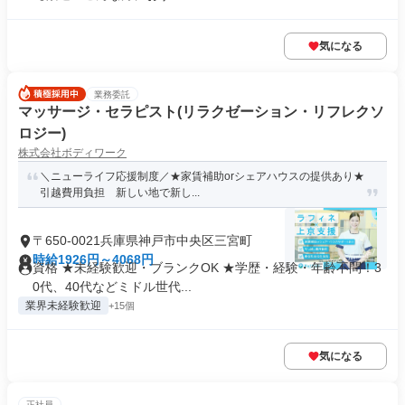
気になる
業務委託
マッサージ・セラピスト(リラクゼーション・リフレクソ
ロジー)
株式会社ボディワーク
＼ニューライフ応援制度／★家賃補助orシェアハウスの提供あり★
引越費用負担 新しい地で新し...
〒650-0021兵庫県神戸市中央区三宮町
時給1926円～4068円
資格 ★未経験歓迎・ブランクOK ★学歴・経験・年齢不問！3
0代、40代などミドル世代...
業界未経験歓迎
+15個
気になる
正社員