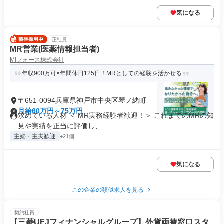
気になる
正社員
MR営業(医薬情報担当者)
MIフォース株式会社
年収900万可×年間休日125日！MRとしての経験を活かせる
〒651-0094兵庫県神戸市中央区琴ノ緒町
月給60万円～75万円
求めている人材 ＜ MR実務経験者歓迎！＞ これまでのMRの知
見や実績を正当に評価し、...
主婦・主夫歓迎
+21個
気になる
この企業の類似求人を見る
契約社員
【三菱UFJフィナンシャルグループ】外貨両替窓口スタ