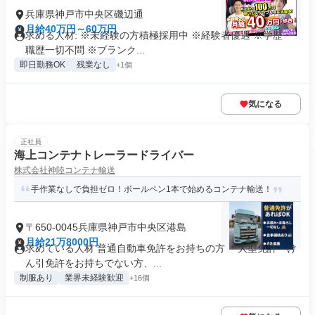
兵庫県神戸市中央区磯辺通
月給40万円～60万円
求める人材: ※未経験の方積極採用中 ※経験者優遇 ※学歴・
職歴一切不問 ※ブランク...
即日勤務OK
残業なし
+1個
気になる
正社員
海上コンテナトレーラードライバー
株式会社神陸コンテナ輸送
手作業なしで負担ゼロ！ボールペン1本で始めるコンテナ輸送！
〒650-0045兵庫県神戸市中央区港島
月給21万8000円
求めている人材 普通自動車免許をお持ちの方 ＊大型免許・け
ん引免許をお持ちでない方、...
制服あり
業界未経験歓迎
+16個