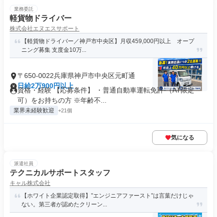
業務委託
軽貨物ドライバー
株式会社エヌエスサポート
【軽貨物ドライバー／神戸市中央区】月収459,000円以上 オープ
ニング募集 支度金10万...
〒650-0022兵庫県神戸市中央区元町通
日給2万900円以上
資格・経験 【応募条件】 ・普通自動車運転免許 （AT限定
可）をお持ちの方 ※年齢不...
業界未経験歓迎
+21個
気になる
派遣社員
テクニカルサポートスタッフ
キャル株式会社
【ホワイト企業認定取得】”エンジニアファースト”は言葉だけじゃ
ない。第三者が認めたクリーン...