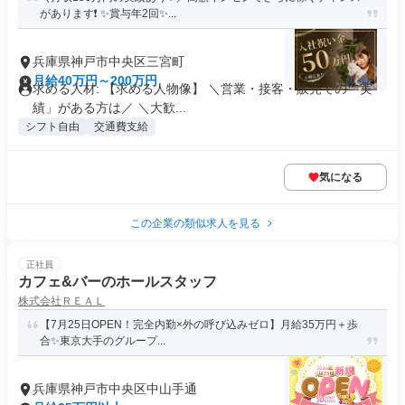
があります❗ ✨賞与年2回✨...
兵庫県神戸市中央区三宮町
月給40万円～200万円
求める人材: 【求める人物像】 ＼営業・接客・販売での「実
績」がある方は／ ＼大歓...
シフト自由
交通費支給
気になる
この企業の類似求人を見る
正社員
カフェ&バーのホールスタッフ
株式会社ＲＥＡＬ
【7月25日OPEN！完全内勤×外の呼び込みゼロ】月給35万円＋歩
合✨️東京大手のグループ...
兵庫県神戸市中央区中山手通