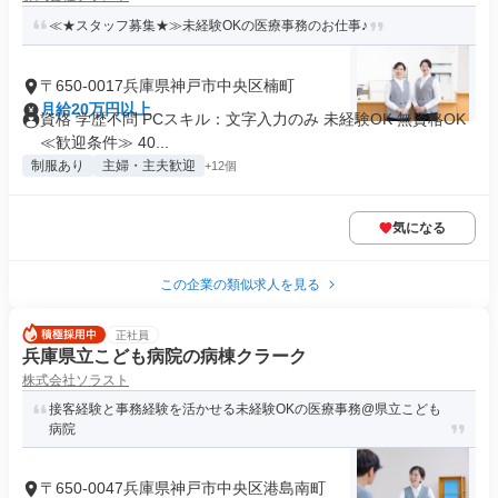
≪★スタッフ募集★≫未経験OKの医療事務のお仕事♪
〒650-0017兵庫県神戸市中央区楠町
月給20万円以上
資格 学歴不問 PCスキル：文字入力のみ 未経験OK 無資格OK
≪歓迎条件≫ 40...
制服あり
主婦・主夫歓迎
+12個
気になる
この企業の類似求人を見る
正社員
兵庫県立こども病院の病棟クラーク
株式会社ソラスト
接客経験と事務経験を活かせる未経験OKの医療事務@県立こども
病院
〒650-0047兵庫県神戸市中央区港島南町