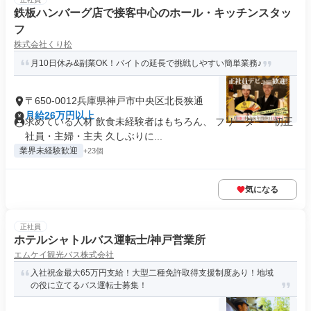
鉄板ハンバーグ店で接客中心のホール・キッチンスタッ
フ
株式会社くり松
月10日休み&副業OK！バイトの延長で挑戦しやすい簡単業務♪
〒650-0012兵庫県神戸市中央区北長狭通
月給26万円以上
求めている人材 飲食未経験者はもちろん、 フリーター・初正
社員・主婦・主夫 久しぶりに...
業界未経験歓迎
+23個
気になる
正社員
ホテルシャトルバス運転士/神戸営業所
エムケイ観光バス株式会社
入社祝金最大65万円支給！大型二種免許取得支援制度あり！地域
の役に立てるバス運転士募集！