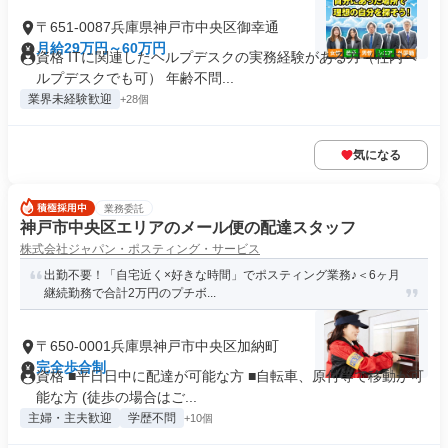
〒651-0087兵庫県神戸市中央区御幸通
月給29万円～60万円
資格 ITに関連したヘルプデスクの実務経験がある方（社内ヘ
ルプデスクでも可） 年齢不問...
業界未経験歓迎
+28個
気になる
業務委託
神戸市中央区エリアのメール便の配達スタッフ
株式会社ジャパン・ポスティング・サービス
出勤不要！「自宅近く×好きな時間」でポスティング業務♪＜6ヶ月
継続勤務で合計2万円のプチボ...
〒650-0001兵庫県神戸市中央区加納町
完全歩合制
資格 ■平日日中に配達が可能な方 ■自転車、原付等で移動が可
能な方 (徒歩の場合はご...
主婦・主夫歓迎
学歴不問
+10個