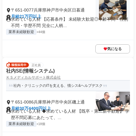
〒651-0077兵庫県神戸市中央区日暮通
月給21万円以上
求めている人材 【応募条件】 未経験大歓迎◎年齢不問・性別
不問・学歴不問 完全に人柄...
業界未経験歓迎
+44個
気になる
正社員
社内SE(情報システム)
ＫＳメディカルサポート株式会社
社内・クリニックのITを支える、情シス&ヘルプデスク
〒651-0086兵庫県神戸市中央区磯上通
月給30万4400円以上
求めている人材 ◆求めている人材 【既卒・第二新卒歓迎】 学
歴不問応募にあたって、...
業界未経験歓迎
+18個