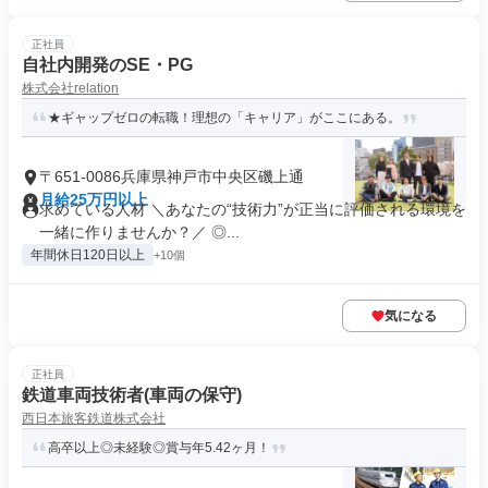
正社員
自社内開発のSE・PG
株式会社relation
★ギャップゼロの転職！理想の「キャリア」がここにある。
〒651-0086兵庫県神戸市中央区磯上通
月給25万円以上
求めている人材 ＼あなたの“技術力”が正当に評価される環境を
一緒に作りませんか？／ ◎...
年間休日120日以上
+10個
気になる
正社員
鉄道車両技術者(車両の保守)
西日本旅客鉄道株式会社
高卒以上◎未経験◎賞与年5.42ヶ月！