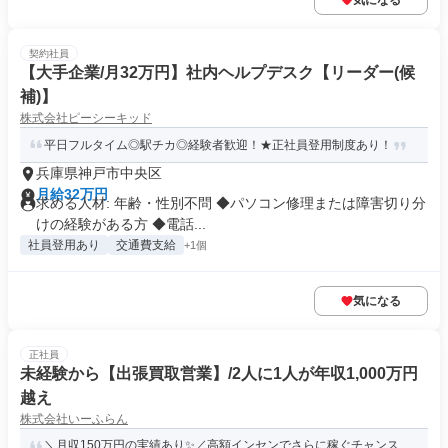
気になる
契約社員
【大手企業/月32万円】社内ヘルプデスク【リーダー(候
補)】
株式会社ピーシーキッド
平日フルタイム◎駅チカ◎経験者歓迎！★正社員登用制度あり！
兵庫県神戸市中央区
月給32万円
求める人材: 年齢・性別不問 ◆パソコン修理または障害切り分
けの経験がある方 ◆電話...
社員登用あり
交通費支給
+1個
気になる
正社員
未経験から【出張買取営業】/2人に1人が年収1,000万円
越え
株式会社いーふらん
＼月収150万円の実績あり✨／高額インセンでさらに稼ぐチャンス