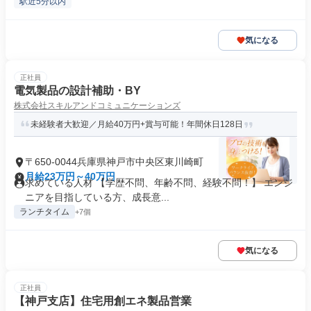
駅近5分以内
気になる
正社員
電気製品の設計補助・BY
株式会社スキルアンドコミュニケーションズ
未経験者大歓迎／月給40万円+賞与可能！年間休日128日
〒650-0044兵庫県神戸市中央区東川崎町
月給23万円～40万円
求めている人材 【学歴不問、年齢不問、経験不問！】 エンジ
ニアを目指している方、成長意...
ランチタイム
+7個
気になる
正社員
【神戸支店】住宅用創エネ製品営業