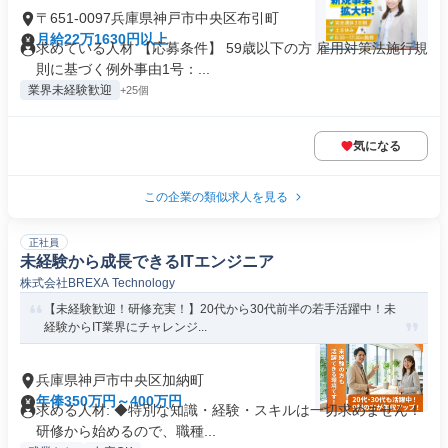
〒651-0097兵庫県神戸市中央区布引町
月給22万1630円以上
求めている人材 【応募条件】 59歳以下の方 雇用対策法施行規
則に基づく例外事由1号：...
業界未経験歓迎
+25個
気になる
この企業の類似求人を見る
正社員
未経験から成長できるITエンジニア
株式会社BREXA Technology
【未経験歓迎！研修充実！】20代から30代前半の若手活躍中！未
経験からIT業界にチャレンジ...
兵庫県神戸市中央区加納町
年俸350万円～400万円
求める人材: ◆特別な知識・経験・スキルは一切求めません！
研修から始めるので、職種...