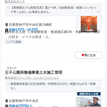
株式会社ポーラ
ンド店
【業務委託でも制度充実】週1〜OK／未経験歓迎／最新コスメをイ
チ早くお試し♪お客様も自分も...
兵庫県神戸市中央区東川崎町
月給3万円～25万円
求める人材: ☆未経験歓迎・無資格応募OK・年齢不問☆ 美容
が好き・メイクが好き・人...
シフト自由
気になる
派遣社員
王子公園再整備事業土木施工管理
株式会社テクノプロ・コンストラクション
無期雇用派遣の正社員採用／年間休日122日／残業少なめ可／転勤
なし
兵庫県神戸市中央区
月給45万円以上