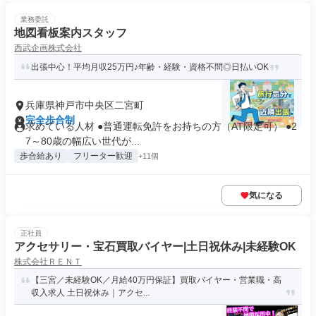
業務委託
地図看板案内スタッフ
西武企画株式会社
出張中心！平均月収25万円♪年齢・経験・資格不問◎日払いOK
兵庫県神戸市中央区二宮町
完全歩合制
求めている人材 ●普通運転免許をお持ちの方（AT限定可） ●2
7～80歳の幅広い世代が...
歩合給あり
フリーター歓迎
+11個
気になる
正社員
アクセサリー・宝石買取バイヤー|土日祝休み|未経験OK
株式会社ＲＥＮＴ
【三宮／未経験OK／月給40万円保証】買取バイヤー・営業職・高
収入求人 土日祝休み｜アクセ...