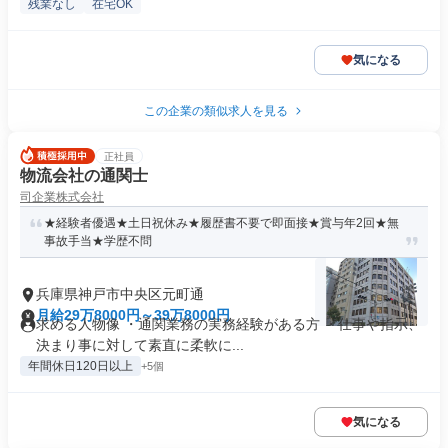
残業なし
在宅OK
気になる
この企業の類似求人を見る
正社員
物流会社の通関士
司企業株式会社
★経験者優遇★土日祝休み★履歴書不要で即面接★賞与年2回★無
事故手当★学歴不問
兵庫県神戸市中央区元町通
月給29万8000円～39万8000円
求める人物像 ・通関業務の実務経験がある方 ・仕事や指示、
決まり事に対して素直に柔軟に...
年間休日120日以上
+5個
気になる