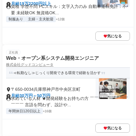
月給19万2200円以上
資格 学歴不問 PCスキル：文字入力のみ 自動車運転免許：不
要 未経験OK 無資格OK...
制服あり
主婦・主夫歓迎
+12個
気になる
正社員
Web・オープン系システム開発エンジニア
株式会社グッドコンピュータ
≪転勤なし≫じっくり開発できる環境で経験を活かす
〒650-0034兵庫県神戸市中央区京町
月給30万円～50万円
求めている人材 ★開発経験をお持ちの方 ￣￣￣￣￣￣￣￣￣
￣￣￣ 言語を問わず、設計や...
年間休日120日以上
+16個
気になる