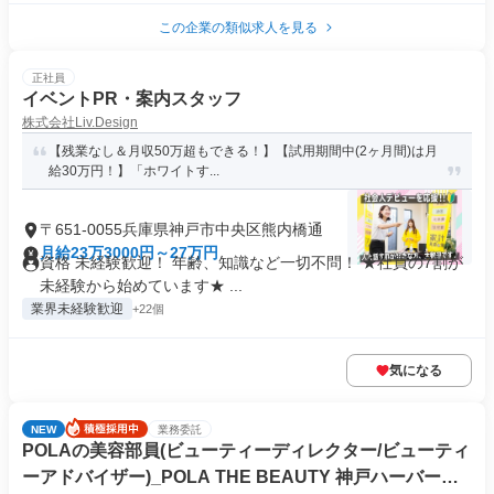
この企業の類似求人を見る
正社員
イベントPR・案内スタッフ
株式会社Liv.Design
【残業なし＆月収50万超もできる！】【試用期間中(2ヶ月間)は月
給30万円！】「ホワイトす...
〒651-0055兵庫県神戸市中央区熊内橋通
月給23万3000円～27万円
資格 未経験歓迎！ 年齢、知識など一切不問！ ★社員の7割が
未経験から始めています★ ...
業界未経験歓迎
+22個
気になる
NEW
業務委託
POLAの美容部員(ビューティーディレクター/ビューティ
ーアドバイザー)_POLA THE BEAUTY 神戸ハーバーラ