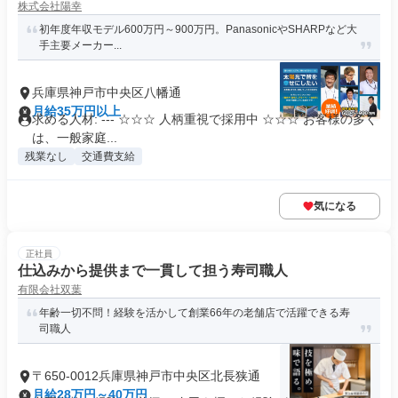
株式会社陽幸
初年度年収モデル600万円～900万円。PanasonicやSHARPなど大
手主要メーカー...
兵庫県神戸市中央区八幡通
月給35万円以上
求める人材: --- ☆☆☆ 人柄重視で採用中 ☆☆☆ お客様の多く
は、一般家庭...
残業なし
交通費支給
気になる
正社員
仕込みから提供まで一貫して担う寿司職人
有限会社双葉
年齢一切不問！経験を活かして創業66年の老舗店で活躍できる寿
司職人
〒650-0012兵庫県神戸市中央区北長狭通
月給28万円～40万円