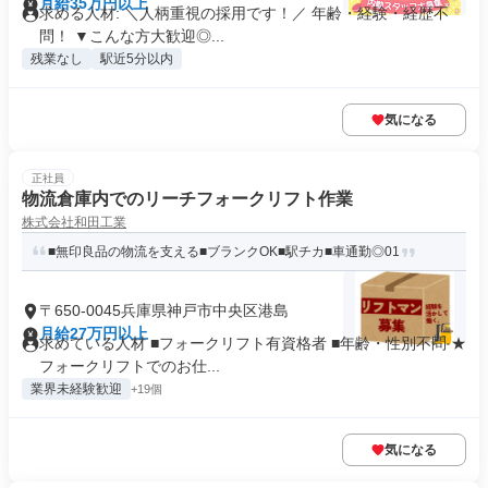
月給35万円以上
求める人材: ＼人柄重視の採用です！／ 年齢・経験・経歴不
問！ ▼こんな方大歓迎◎...
残業なし
駅近5分以内
気になる
正社員
物流倉庫内でのリーチフォークリフト作業
株式会社和田工業
■無印良品の物流を支える■ブランクOK■駅チカ■車通勤◎01
〒650-0045兵庫県神戸市中央区港島
月給27万円以上
求めている人材 ■フォークリフト有資格者 ■年齢・性別不問 ★
フォークリフトでのお仕...
業界未経験歓迎
+19個
気になる