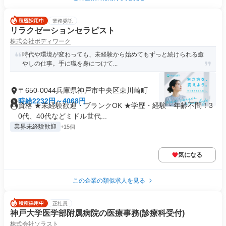
業務委託
リラクゼーションセラピスト
株式会社ボディワーク
時代や環境が変わっても、未経験から始めてもずっと続けられる癒
やしの仕事。手に職を身につけて...
〒650-0044兵庫県神戸市中央区東川崎町
時給2232円～4068円
資格 ★未経験歓迎・ブランクOK ★学歴・経験・年齢不問！3
0代、40代などミドル世代...
業界未経験歓迎
+15個
気になる
この企業の類似求人を見る
正社員
神戸大学医学部附属病院の医療事務(診療科受付)
株式会社ソラスト