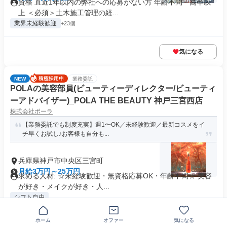
資格 直近1年以内の弊社への応募がない方 年齢不問・高卒以
上 ＜必須＞土木施工管理の経...
業界未経験歓迎
+23個
気になる
NEW
業務委託
POLAの美容部員(ビューティーディレクター/ビューティ
ーアドバイザー)_POLA THE BEAUTY 神戸三宮西店
株式会社ポーラ
【業務委託でも制度充実】週1〜OK／未経験歓迎／最新コスメをイ
チ早くお試し♪お客様も自分も...
兵庫県神戸市中央区三宮町
月給3万円～25万円
求める人材: ☆未経験歓迎・無資格応募OK・年齢不問☆ 美容
が好き・メイクが好き・人...
シフト自由
ホーム
オファー
気になる
気になる