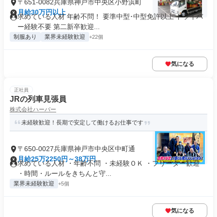
〒651-0082兵庫県神戸市中央区小野浜町
月給30万円以上
求めている人材 年齢不問！ 要準中型･中型免許以上 ドライバ
ー経験不要 第二新卒歓迎...
制服あり
業界未経験歓迎
+22個
気になる
正社員
JRの列車見張員
株式会社ハーバー
未経験歓迎！長期で安定して働けるお仕事です
〒650-0027兵庫県神戸市中央区中町通
月給25万2250円～38万円
求めている人材 ・年齢不問 ・未経験ＯＫ ・フリーター歓迎
・時間・ルールをきちんと守...
業界未経験歓迎
+5個
気になる