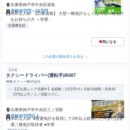
兵庫県神戸市中央区港島
月給30万円～32万円
求める人材: 【応募資格】 大型一種免許もしくは大型二種免許
をお持ちの方 ＜学歴...
交通費支給
気になる
この企業の類似求人を見る
正社員
タクシードライバー(運転手)/8487
神姫タクシー株式会社
【正社員シニア活躍中】未経験：23万円×3ヶ月給与保障／月収40
万円以上可／三ノ宮駅スグに...
兵庫県神戸市中央区三ノ宮駅
月給30万円以上
求める人材: ●普通免許を取得して3年以上経過した方または普
通二種免許取得者 ●学歴...