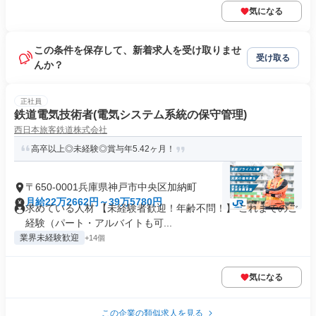
気になる
この条件を保存して、新着求人を受け取りませ
受け取る
んか？
正社員
鉄道電気技術者(電気システム系統の保守管理)
西日本旅客鉄道株式会社
高卒以上◎未経験◎賞与年5.42ヶ月！
〒650-0001兵庫県神戸市中央区加納町
月給22万2662円～39万5780円
求めている人材 【未経験者歓迎！年齢不問！】 これまでのご
経験（パート・アルバイトも可...
業界未経験歓迎
+14個
気になる
この企業の類似求人を見る