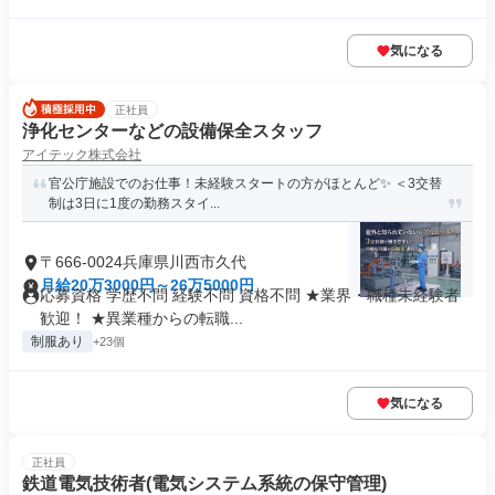
気になる
正社員
浄化センターなどの設備保全スタッフ
アイテック株式会社
官公庁施設でのお仕事！未経験スタートの方がほとんど✨️ ＜3交替
制は3日に1度の勤務スタイ...
〒666-0024兵庫県川西市久代
月給20万3000円～26万5000円
応募資格 学歴不問 経験不問 資格不問 ★業界・職種未経験者
歓迎！ ★異業種からの転職...
制服あり
+23個
気になる
正社員
鉄道電気技術者(電気システム系統の保守管理)