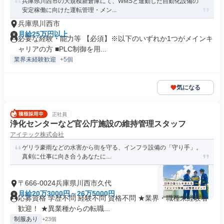
兵庫県川西市の大規模新倉庫にて、WMSと連動した自動化設備の
安定稼働に向けた運転管理・メン...
兵庫県川西市
月給25万円以上
必要な経験・能力等 【必須】※以下のいずれか1つがメインキ
ャリアの方 ■PLC制御を用...
業界未経験歓迎
+5個
気になる
正社員
浄化センターなど官公庁施設の維持管理スタッフ
アイテック株式会社
ゲリラ豪雨などの水害から街を守る、インフラ設備の「守り手」。
真剣に仕事に向き合うあなたに...
〒666-0024兵庫県川西市久代
月給20万3000円～26万5000円
応募資格 学歴不問 経験不問 資格不問 ★業界・職種未経験者
歓迎！ ★異業種からの転職...
制服あり
+23個