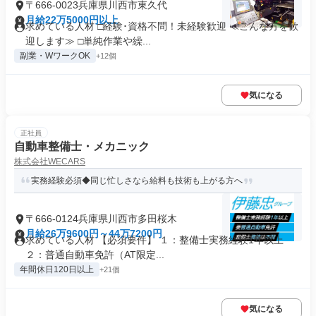
〒666-0023兵庫県川西市東久代
月給22万5000円以上
求めている人材 □経験･資格不問！未経験歓迎 ≪こんな方を歓
迎します≫ □単純作業や繰...
副業・WワークOK
+12個
気になる
正社員
自動車整備士・メカニック
株式会社WECARS
実務経験必須◆同じ忙しさなら給料も技術も上がる方へ
〒666-0124兵庫県川西市多田桜木
月給26万9600円～44万7200円
求めている人材 【必須要件】 １：整備士実務経験1年以上
２：普通自動車免許（AT限定...
年間休日120日以上
+21個
気になる