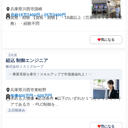
兵庫県川西市国崎
月給19万7400円～25万3400円
資格・経験 【資格・経験】 ・18歳以上（労基法６１条 深夜業
務） ・経験不問
気になる
正社員
組込 制御エンジニア
株式会社ミスミグループ
事業革新を牽引！スキルアップで市場価値向上！
兵庫県川西市東畦野
年俸400万円～600万円
求める人物像 ■必須条件 ■以下のいずれか１つがメインキャリ
アである方 ・PLC制御を...
土日祝休み
気になる