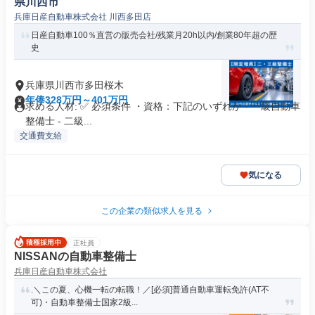
県川西市
兵庫日産自動車株式会社 川西多田店
日産自動車100％直営の販売会社/残業月20h以内/創業80年超の歴
史
兵庫県川西市多田桜木
年俸328万円～401万円
求める人材: ✅ 必須条件 ・資格：下記のいずれか - 一級自動車
整備士 - 二級...
交通費支給
気になる
この企業の類似求人を見る
正社員
NISSANの自動車整備士
兵庫日産自動車株式会社
.＼この夏、心機一転の転職！／[必須]普通自動車運転免許(AT不
可)・自動車整備士国家2級...