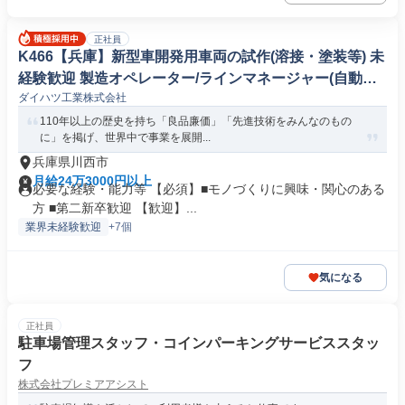
正社員
K466【兵庫】新型車開発用車両の試作(溶接・塗装等) 未
経験歓迎 製造オペレーター/ラインマネージャー(自動車/
ダイハツ工業株式会社
輸送機器)
110年以上の歴史を持ち「良品廉価」「先進技術をみんなのもの
に」を掲げ、世界中で事業を展開...
兵庫県川西市
月給24万3000円以上
必要な経験・能力等 【必須】■モノづくりに興味・関心のある
方 ■第二新卒歓迎 【歓迎】...
業界未経験歓迎
+7個
気になる
正社員
駐車場管理スタッフ・コインパーキングサービススタッ
フ
株式会社プレミアアシスト