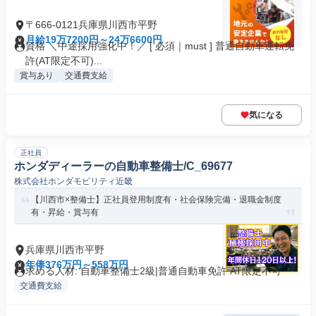
〒666-0121兵庫県川西市平野
月給19万7200円～24万6600円
資格 ＼中途採用強化中！／ [ 必須｜must ] 普通自動車運転免
許(AT限定不可)...
賞与あり
交通費支給
気になる
正社員
ホンダディーラーの自動車整備士/C_69677
株式会社ホンダモビリティ近畿
【川西市×整備士】正社員登用制度有・社会保険完備・退職金制度
有・昇給・賞与有
兵庫県川西市平野
年俸376万円～558万円
求める人材: 自動車整備士2級|普通自動車免許 AT限定不可
交通費支給