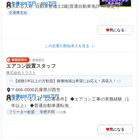
年俸300万円～400万円
求める人材: 自動車整備士2級|普通自動車免許 AT限定可
交通費支給
気になる
この企業の類似求人を見る
業務委託
エアコン設置スタッフ
株式会社トラスト
【経験1年以上の方歓迎】稼働地域は希望にお応え！高収入！
〒666-0000兵庫県川西市
年俸800万円～1000万円
求めている人材 【応募条件】 ◆エアコン工事の実務経験（1
年以上） ◆普通自動車運転免...
フリーター歓迎
学歴不問
+11個
気になる