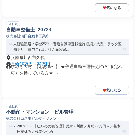
気になる
正社員
自動車整備士_20723
株式会社清田自動車工業所
未経験歓迎／学歴不問／普通自動車運転免許必須／大型トラック整
備あり／賞与年2回／社会保険完...
兵庫県川西市久代
月給26万円～32万円
求める人材: 【応募条件】 ★普通自動車運転免許(AT限定不
可）を持っている方★ ト...
気になる
正社員
不動産・マンション・ビル管理
株式会社コスモビルマネジメント
＜200933＞【ビルの美観管理】兵庫・川西／月給27万円～／基本
土日祝休み／残業少なめ