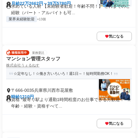
月給22万2662円～39万5780円
求めている人材 【未経験者歓迎！年齢不問！】 これまでのご
経験（パート・アルバイトも可...
業界未経験歓迎
+13個
気になる
業務委託
マンション管理スタッフ
株式会社うぇるねす
☆定年なし！☆働き方いろいろ！週1日～！短時間勤務OK！
〒666-0035兵庫県川西市花屋敷
時給1210円
資格 *最寄り駅より通勤1時間程度のお仕事できる方歓迎！* ☆
年齢・経験・資格すべて...
気になる