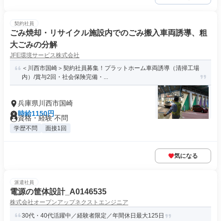
契約社員
ごみ焼却・リサイクル施設内でのごみ搬入車両誘導、粗
大ごみの分解
JFE環境サービス株式会社
＜川西市国崎＞契約社員募集！プラットホーム車両誘導（清掃工場
内）/賞与2回・社会保険完備・...
兵庫県川西市国崎
時給1150円
資格・経験 不問
学歴不問
面接1回
気になる
派遣社員
電源の筐体設計_A0146535
株式会社オープンアップネクストエンジニア
30代・40代活躍中／経験者限定／年間休日最大125日