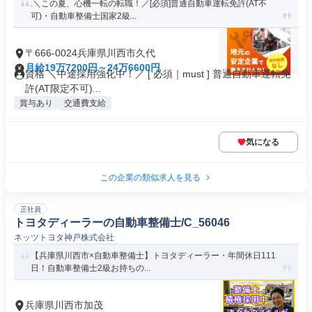
.＼この夏、心機一転の転職！／[必須]普通自動車運転免許(AT不
可)・自動車整備士国家2級...
〒666-0024兵庫県川西市久代
月給19万7200円～24万6600円
資格 ＼中途採用強化中！／ [ 必須｜must ] 普通自動車運転免
許(AT限定不可)...
賞与あり
交通費支給
気になる
この企業の類似求人を見る
正社員
トヨタディーラーの自動車整備士/C_56046
ネッツトヨタ神戸株式会社
【兵庫県川西市×自動車整備士】トヨタディーラー・年間休日111
日！自動車整備士2級お持ちの...
兵庫県川西市加茂