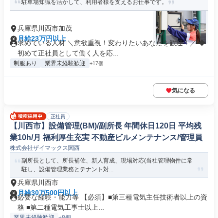
駐車場知識を活かして、利用者様を支えるお仕事です。
兵庫県川西市加茂
月給23万円以上
求めている人材 ＼意欲重視！変わりたいあなたを歓迎！／ ◆
初めて正社員として働く人を応...
制服あり
業界未経験歓迎
+17個
気になる
正社員
【川西市】設備管理(BM)/副所長 年間休日120日 平均残
業10h/月 福利厚生充実 不動産ビルメンテナンス/管理員
株式会社ザイマックス関西
副所長として、所長補佐、新人育成、現場対応(当社管理物件に常
駐し、設備管理業務とテナント対...
兵庫県川西市
月給30万500円以上
必要な経験・能力等 【必須】■第三種電気主任技術者以上の資
格 ■第二種電気工事士以上...
業界未経験歓迎
+8個