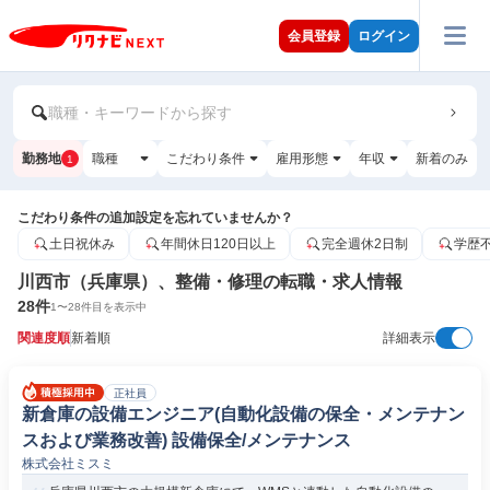
会員登録
ログイン
職種・キーワードから探す
勤務地
職種
こだわり条件
雇用形態
年収
新着のみ
1
こだわり条件の追加設定を忘れていませんか？
土日祝休み
年間休日120日以上
完全週休2日制
学歴
川西市（兵庫県）、整備・修理の転職・求人情報
28
件
1
〜
28
件目を表示中
関連度順
新着順
詳細表示
正社員
新倉庫の設備エンジニア(自動化設備の保全・メンテナン
スおよび業務改善) 設備保全/メンテナンス
株式会社ミスミ