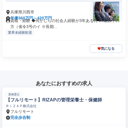
兵庫県川西市
年俸360万円～420万円
資格・経験 ◆何かしらの社会人経験が3年ある方 35歳以下の
方（省令3号のイ ※長期...
業界未経験歓迎
気になる
あなたにおすすめの求人
業務委託
【フルリモート】RIZAPの管理栄養士・保健師
ＲＩＺＡＰ株式会社
フルリモート
完全歩合制