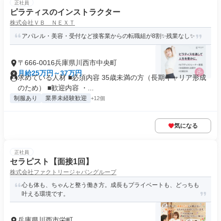
正社員
ピラティスのインストラクター
株式会社ＶＢ ＮＥＸＴ
アパレル・美容・受付など接客業からの転職組が8割✨残業なし✨
〒666-0016兵庫県川西市中央町
月給25万円～37万円
求めている人材 ■必須内容 35歳未満の方（長期キャリア形成
のため） ■歓迎内容 ・...
制服あり
業界未経験歓迎
+12個
気になる
正社員
セラピスト【面接1回】
株式会社ファクトリージャパングループ
心も体も、ちゃんと整う働き方。成長もプライベートも、どっちも
叶える環境です。
兵庫県川西市栄町