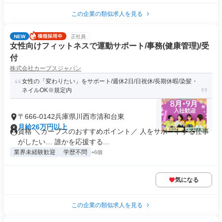
この企業の類似求人を見る
NEW
正社員
女性向けフィットネスで運動サポート/事務(健康管理)/受
付
株式会社カーブスジャパン
女性の「変わりたい」をサポート/週休2日/日祝休/長期休暇/染髪・
ネイルOK※規定内
〒666-0142兵庫県川西市清和台東
月給26万円以上
資格 ＼カーブスのおすすめポイント／ 人をサポートする仕事
がしたい… 誰かを応援する...
業界未経験歓迎
学歴不問
+6個
気になる
この企業の類似求人を見る