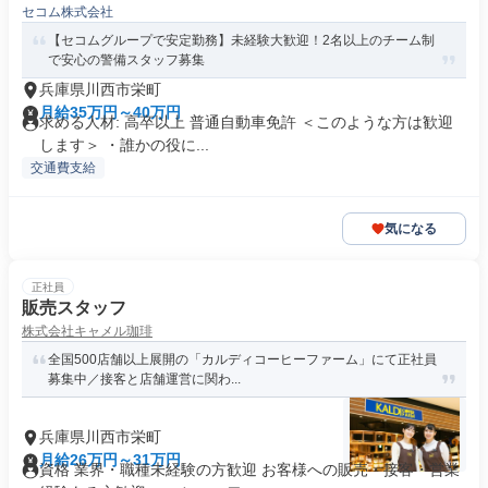
セコム株式会社
【セコムグループで安定勤務】未経験大歓迎！2名以上のチーム制
で安心の警備スタッフ募集
兵庫県川西市栄町
月給35万円～40万円
求める人材: 高卒以上 普通自動車免許 ＜このような方は歓迎
します＞ ・誰かの役に...
交通費支給
気になる
正社員
販売スタッフ
株式会社キャメル珈琲
全国500店舗以上展開の「カルディコーヒーファーム」にて正社員
募集中／接客と店舗運営に関わ...
兵庫県川西市栄町
月給26万円～31万円
資格 業界・職種未経験の方歓迎 お客様への販売・接客・営業