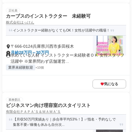
正社員
カーブスのインストラクター 未経験可
株式会社はっけん
インストラクター経験がなくてもOK！女性が活躍中の職場！
〒666-0124兵庫県川西市多田桜木
月給28万円～30万円
求めている人材 インストラクター未経験者ＯＫ 女性スタッフ
活躍中 ※業界問わず店舗運営...
業界未経験歓迎
+10個
気になる
業務委託
ビジネスマン向け理容室のスタイリスト
有限会社ＰＡＰＡ’Ｓ＆ＭＡＭＡ’Ｓ
【月収50万円実績あり｜歩合率平均53%！】✅指名・予約なしで
集客不要✅稼働も休みも自分次...