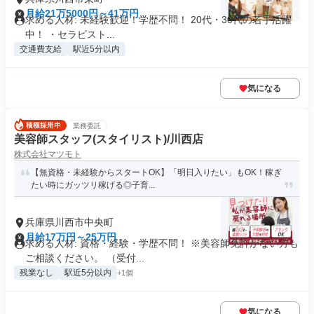
月給21万5000円～41万円
求める人材: 未経験歓迎！学歴不問！ 20代・30代の若手活躍
中！ ・セラピスト...
交通費支給
駅近5分以内
気になる
業務委託
美容師スタッフ(スタイリスト)/川西店
株式会社マツモト
【無資格・未経験からスタートOK】「明日入りたい」もOK！稼ぎ
たい時にガッツリ稼げる◎子育...
兵庫県川西市中央町
月給17万円～25万円
求める人材: 資格・経験・学歴不問！ ※美容師免許がない方も
ご相談ください。 （受付...
残業なし
駅近5分以内
+1個
気になる