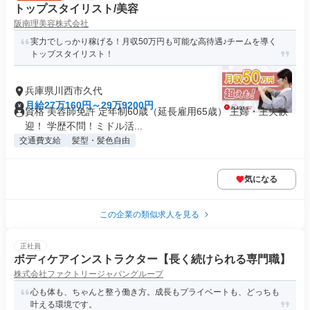
トップスタイリスト/美容
阪南理美容株式会社
実力でしっかり稼げる！月収50万円も可能な高待遇♪チームを導く
トップスタイリスト！
兵庫県川西市久代
月給27万160円～29万9200円
資格 美容師免許 定年制60歳（延長雇用65歳） 主婦・主夫歓
迎！ 学歴不問！ミドル活...
交通費支給
髪型・髪色自由
気になる
この企業の類似求人を見る
正社員
ボディケアインストラクター【長く続けられる専門職】
株式会社ファクトリージャパングループ
心も体も、ちゃんと整う働き方。成長もプライベートも、どっちも
叶える環境です。