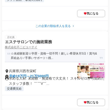
気になる
この企業の類似求人を見る
正社員
エステサロンでの施術業務
株式会社不二ビユーテイ
☆未経験歓迎☆学歴・資格一切不問！嬉しい希望休月5日！賞与&
昇給あり✅手厚いサポート✨️残...
兵庫県川西市栄町
月給19万円～21万5000円
求める人材: 未経験・無資格で大丈夫！ スキルゼロから始めた
スタッフ多数！ ￣￣V￣...
交通費支給
気になる