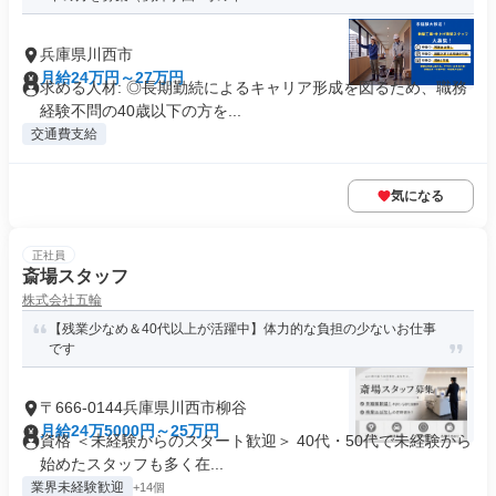
兵庫県川西市
月給24万円～27万円
求める人材: ◎長期勤続によるキャリア形成を図るため、職務
経験不問の40歳以下の方を...
交通費支給
気になる
正社員
斎場スタッフ
株式会社五輪
【残業少なめ＆40代以上が活躍中】体力的な負担の少ないお仕事
です
〒666-0144兵庫県川西市柳谷
月給24万5000円～25万円
資格 ＜未経験からのスタート歓迎＞ 40代・50代で未経験から
始めたスタッフも多く在...
業界未経験歓迎
+14個