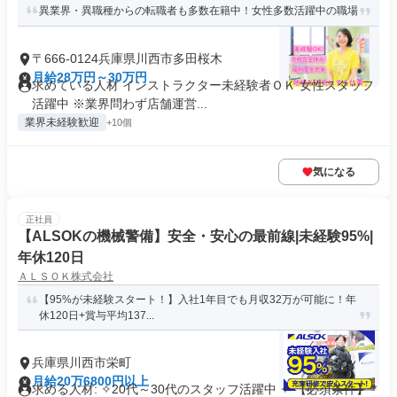
異業界・異職種からの転職者も多数在籍中！女性多数活躍中の職場
〒666-0124兵庫県川西市多田桜木
月給28万円～30万円
求めている人材 インストラクター未経験者ＯＫ 女性スタッフ
活躍中 ※業界問わず店舗運営...
業界未経験歓迎
+10個
気になる
正社員
【ALSOKの機械警備】安全・安心の最前線|未経験95%|
年休120日
ＡＬＳＯＫ株式会社
【95%が未経験スタート！】入社1年目でも月収32万が可能に！年
休120日+賞与平均137...
兵庫県川西市栄町
月給20万6800円以上
求める人材: ✧20代～30代のスタッフ活躍中 ✧ 【必須条件】 *