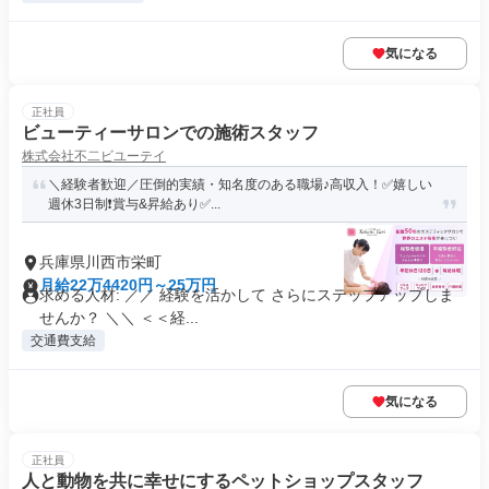
気になる
正社員
ビューティーサロンでの施術スタッフ
株式会社不二ビユーテイ
＼経験者歓迎／圧倒的実績・知名度のある職場♪高収入！✅嬉しい
週休3日制❗️賞与&昇給あり✅...
兵庫県川西市栄町
月給22万4420円～25万円
求める人材: ／／ 経験を活かして さらにステップアップしま
せんか？ ＼＼ ＜＜経...
交通費支給
気になる
正社員
人と動物を共に幸せにするペットショップスタッフ