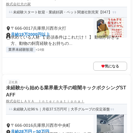
株式会社犬の家
未経験スタート歓迎・業績好調・ペット関連社割充実【047】
〒666-0017兵庫県川西市火打
月給19万2000円以上
求めている人材 【 必須条件はこれだけ！ 】 動物が好きな
方、動物の飼育経験をお持ちの...
業界未経験歓迎
+14個
気になる
正社員
未経験から始める業界最大手の暗闇キックボクシングST
AFF
株式会社ＬＡＶＡ Ｉｎｔｅｒｎａｔｉｏｎａｌ
未経験入社96％｜月収37.5万円可｜大手グループの安定基盤
〒666-0016兵庫県川西市中央町
月給28万円～50万円