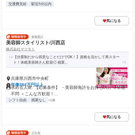
交通費支給
駅近5分以内
気になる
業務委託
美容師スタイリスト/川西店
株式会社マツモト
【分業制だから得意なことだけでOK！】資格を活かして再スター
ト！休眠美容師さん歓迎◎ 残業...
兵庫県川西市中央町
年俸384万円以上
求める人材: 【応募条件】 ・美容師免許をお持ちの方 ※学歴
不問 ＜こんな方歓迎！...
シフト自由
残業なし
+1個
気になる
正社員