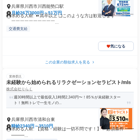
兵庫県川西市川西能勢口駅
月給26万3000円～51万円
求める人材: ⏩高卒以上 ❏このような方は歓迎します ￣￣￣￣
￣￣￣￣￣￣￣￣￣￣...
交通費支給
気になる
この企業の類似求人を見る
業務委託
未経験から始められるリラクゼーションセラピスト/mls
株式会社りらく
週30時間以上で最低収入1時間2,340円〜！85％が未経験スター
ト！無料トレで一生モノの...
兵庫県川西市清和台東
時給2340円～3510円
求める人材: 【資格・経験は一切不問です！】 ✅必須条件 ━━
━━━...