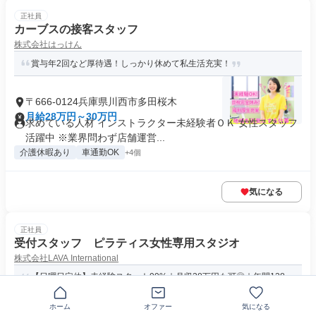
正社員
カーブスの接客スタッフ
株式会社はっけん
賞与年2回など厚待遇！しっかり休めて私生活充実！
〒666-0124兵庫県川西市多田桜木
月給28万円～30万円
求めている人材 インストラクター未経験者ＯＫ 女性スタッフ
活躍中 ※業界問わず店舗運営...
介護休暇あり
車通勤OK
+4個
気になる
正社員
受付スタッフ ピラティス女性専用スタジオ
株式会社LAVA International
【日曜日定休】未経験スタート99%｜月収38万円も可◎｜年間128
日以上休み可◎
ホーム
オファー
気になる