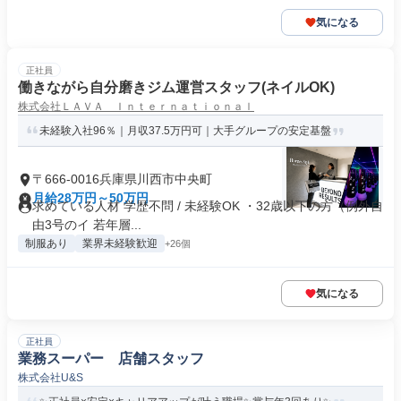
気になる
正社員
働きながら自分磨きジム運営スタッフ(ネイルOK)
株式会社ＬＡＶＡ Ｉｎｔｅｒｎａｔｉｏｎａｌ
未経験入社96％｜月収37.5万円可｜大手グループの安定基盤
〒666-0016兵庫県川西市中央町
月給28万円～50万円
求めている人材 学歴不問 / 未経験OK ・32歳以下の方（例外自
由3号のイ 若年層...
制服あり
業界未経験歓迎
+26個
気になる
正社員
業務スーパー 店舗スタッフ
株式会社U&S