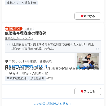
残業なし
交通費支給
気になる
正社員
低価格帯理容室の理容師
株式会社カットツイン
《土日休みも可》高水準給与＆育成制度で技術も収入もUP！売上
に関わらず毎月給与保障＋歩合あ...
〒666-0017兵庫県川西市火打
月給23万9960円～41万円
資格 ■要理容師免許 ※ただし美容師経験がある方は 資格支援
があり、理容への転向可能！...
業界未経験歓迎
歩合給あり
+17個
気になる
この企業の類似求人を見る