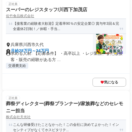
正社員
スーパーのレジスタッフ/川西下加茂店
佐竹食品株式会社
【接客業の経験者大歓迎】定着率90％の安定企業◎ 賞与年3回＆完
全週休2日制！／休暇・手当...
兵庫県川西市久代
月給28万円～34万円
求める人材: 【応募条件】 ・高卒以上 ・レジ業務、または接
客・販売の経験がある方 ...
交通費支給
気になる
正社員
葬祭ディレクター(葬祭プランナー)/家族葬などのセレモ
ニー担当
株式会社天光社
こんな研修受けたことなかった！この会社に決めてよかった！イン
センティブがなくてホスピタリテ...