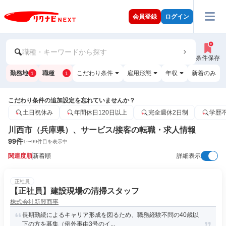
会員登録
ログイン
職種・キーワードから探す
条件保存
勤務地
職種
こだわり条件
雇用形態
年収
新着のみ
1
1
こだわり条件の追加設定を忘れていませんか？
土日祝休み
年間休日120日以上
完全週休2日制
学歴
川西市（兵庫県）、サービス/接客の転職・求人情報
99
件
1
〜
99
件目を表示中
関連度順
新着順
詳細表示
正社員
【正社員】建設現場の清掃スタッフ
株式会社新興商事
長期勤続によるキャリア形成を図るため、職務経験不問の40歳以
下の方を募集（例外事由3号のイ...