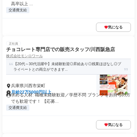
高卒以上 ...
交通費支給
気になる
正社員
チョコレート専門店での販売スタッフ/川西阪急店
株式会社モンロワール
【20代～30代活躍中】未経験歓迎◎昇給あり◎残業ほぼなし◎プ
ライベートとの両立ができます...
兵庫県川西市栄町
月給22万5000円以上
求める人材: 職種未経験歓迎／学歴不問 ブランクをお持ちの方
でも歓迎です！ 【応募...
交通費支給
気になる