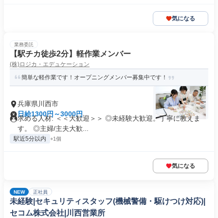
気になる
業務委託
【駅チカ徒歩2分】軽作業メンバー
(株)ロジカ・エデュケーション
簡単な軽作業です！オープニングメンバー募集中です！
兵庫県川西市
日給1300円～3000円
求める人材: ＜＜大歓迎＞＞ ◎未経験大歓迎。丁寧に教えま
す。 ◎主婦/主夫大歓...
駅近5分以内
+1個
気になる
NEW
正社員
未経験|セキュリティスタッフ(機械警備・駆けつけ対応)|
セコム株式会社|川西営業所