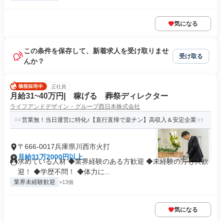
気になる
この条件を保存して、新着求人を受け取りませ
受け取る
んか？
正社員
月給31~40万円| 稼げる 葬祭ディレクター
ライフアンドデザイン・グループ西日本株式会社
営業無！当日運営に特化♪【直行直帰で楽チン】高収入＆安定企業
〒666-0017兵庫県川西市火打
月給31万2000円以上
求めている人材 ◆業界経験のある方歓迎 ◆未経験の方も大歓
迎！ ◆学歴不問！ ◆体力に...
業界未経験歓迎
+13個
気になる