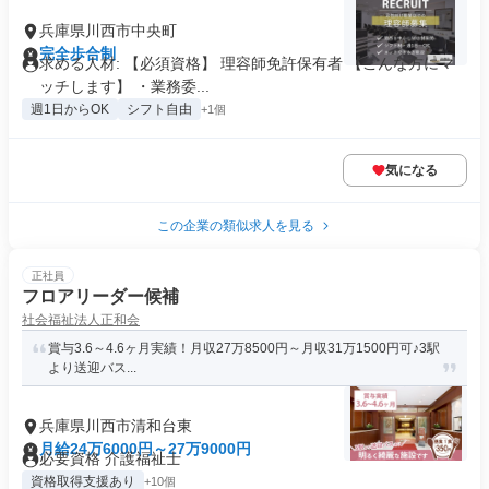
兵庫県川西市中央町
完全歩合制
求める人材: 【必須資格】 理容師免許保有者 【こんな方にマ
ッチします】 ・業務委...
週1日からOK
シフト自由
+1個
気になる
この企業の類似求人を見る
正社員
フロアリーダー候補
社会福祉法人正和会
賞与3.6～4.6ヶ月実績！月収27万8500円～月収31万1500円可♪3駅
より送迎バス...
兵庫県川西市清和台東
月給24万6000円～27万9000円
必要資格 介護福祉士
資格取得支援あり
+10個