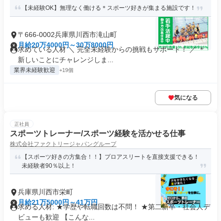
【未経験OK】無理なく働ける＊スポーツ好きが集まる施設です！
〒666-0002兵庫県川西市滝山町
月給20万4000円～30万8000円
求めている人材 ＼ 完全未経験からの挑戦もサポート！ ／ ＊
新しいことにチャレンジしま...
業界未経験歓迎
+19個
気になる
正社員
スポーツトレーナー/スポーツ経験を活かせる仕事
株式会社ファクトリージャパングループ
【スポーツ好きの方集合！！】プロアスリートを直接支援できる！
未経験者90％以上！
兵庫県川西市栄町
月給21万5000円～41万円
求める人材: ★学歴や転職回数は不問！ ★第二新卒・社会人デ
ビューも歓迎 【こんな...