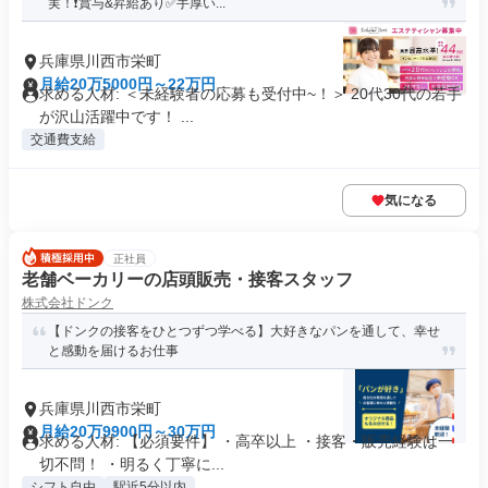
実！❗️賞与&昇給あり✅手厚い...
兵庫県川西市栄町
月給20万5000円～22万円
求める人材: ＜未経験者の応募も受付中~！＞ 20代30代の若手
が沢山活躍中です！ ...
交通費支給
気になる
正社員
老舗ベーカリーの店頭販売・接客スタッフ
株式会社ドンク
【ドンクの接客をひとつずつ学べる】大好きなパンを通して、幸せ
と感動を届けるお仕事
兵庫県川西市栄町
月給20万9900円～30万円
求める人材: 【必須要件】 ・高卒以上 ・接客・販売経験は一
切不問！ ・明るく丁寧に...
シフト自由
駅近5分以内