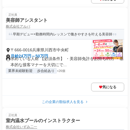
正社員
美容師アシスタント
株式会社アルバ
早期デビュー×勤務時間内レッスンで働きやすさを叶える美容師
〒666-0016兵庫県川西市中央町
月給24万円～50万円
求めている人材 【必須条件】 ・美容師免許をお持ちの方 ・基
本的な接客マナーを大切にで...
業界未経験歓迎
歩合給あり
+26個
気になる
この企業の類似求人を見る
正社員
室内温水プールのインストラクター
株式会社いずみ二一