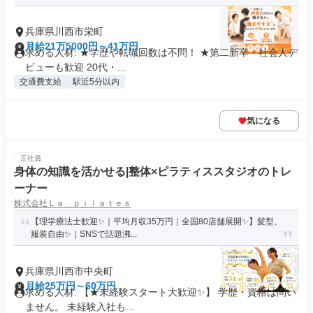
兵庫県川西市栄町
月給21万5000円～41万円
求める人材: ★学歴や転職回数は不問！ ★第二新卒・社会人デ
ビューも歓迎 20代・...
交通費支給
駅近5分以内
気になる
正社員
身体の知識を活かせる|整体×ピラティススタジオのトレ
ーナー
株式会社Ｌａ ｐｉｌａｔｅｓ
【理学療法士歓迎✨｜平均月収35万円｜全国80店舗展開✨】髪型、
服装自由✨｜SNSで話題沸...
兵庫県川西市中央町
月給25万円～60万円
求める人材: 【★未経験スタート大歓迎✨】 学歴・資格は問い
ません。 未経験入社も...