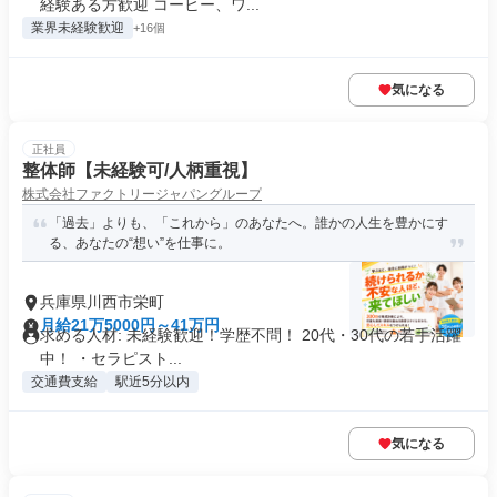
経験ある方歓迎 コーヒー、ワ...
業界未経験歓迎
+16個
気になる
正社員
整体師【未経験可/人柄重視】
株式会社ファクトリージャパングループ
「過去」よりも、「これから」のあなたへ。誰かの人生を豊かにす
る、あなたの“想い”を仕事に。
兵庫県川西市栄町
月給21万5000円～41万円
求める人材: 未経験歓迎！学歴不問！ 20代・30代の若手活躍
中！ ・セラピスト...
交通費支給
駅近5分以内
気になる