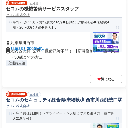
正社員
セコムの機械警備サービススタッフ
セコム株式会社
平均年収655万・賞与最大202万◆転勤なし地域限定◆未経験9
割・20〜30代活躍◆最大1...
兵庫県川西市
月給26万3000円以上
求める人材: 業界・職種経験不問！ 【応募資格】 ・高卒以上
・39歳までの方...
交通費支給
気になる
正社員
セコムのセキュリティ総合職/未経験/川西市川西能勢口駅
セコム株式会社
＜完全週休2日制！＞プライベートを大切にできる働き方！賞与最
大210万円！