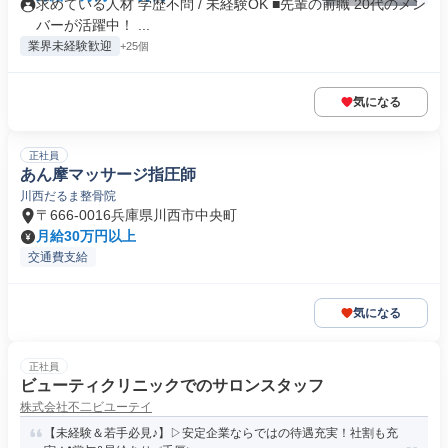
求めている人材 学歴不問 / 未経験OK ■先輩の前職 20代のメン
バーが活躍中！ ...
業界未経験歓迎
+25個
気になる
正社員
あん摩マッサージ指圧師
川西だるま整骨院
〒666-0016兵庫県川西市中央町
月給30万円以上
交通費支給
気になる
正社員
ビューティクリニックでのサロンスタッフ
株式会社不二ビユーテイ
【未経験＆若手必見♪】▷安定企業ならではの待遇充実！社割も充