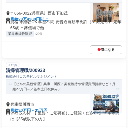
〒666-0022兵庫県川西市下加茂
月給29万4300円以上
資格 未経験OK 学歴不問 要普通自動車免許（AT限定可） 定年
65歳 ＊葬儀場で働...
業界未経験歓迎
+20個
気になる
正社員
清掃管理職/200933
株式会社コスモビルマネジメント
【ビルの美観管理】兵庫・川西／美観維持や管理費用折衝など！月
給27万円～／基本土日祝休み／...
兵庫県川西市
月給30万円～35万円
求める人材: 【 重要：ご応募前にご確認ください 】 ✅本求人
は【35歳以下の方】...