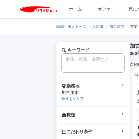
ホーム
オファー
気に
転職・求人トップ
/
兵庫県
/
加古川市
/
営業
加
キーワード
380
こだ
勤務地
加古川市
条件をクリア
職種
こだわり条件