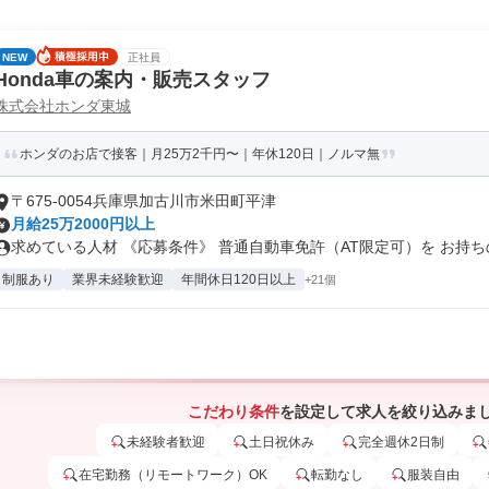
NEW
正社員
Honda車の案内・販売スタッフ
株式会社ホンダ東城
ホンダのお店で接客｜月25万2千円〜｜年休120日｜ノルマ無
〒675-0054兵庫県加古川市米田町平津
月給25万2000円以上
求めている人材 《応募条件》 普通自動車免許（AT限定可）を お持ちの.
制服あり
業界未経験歓迎
年間休日120日以上
+21個
こだわり条件
を設定して求人を絞り込みま
未経験者歓迎
土日祝休み
完全週休2日制
在宅勤務（リモートワーク）OK
転勤なし
服装自由