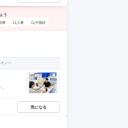
ょう
総務
人事
中国語
か？／
..
気になる