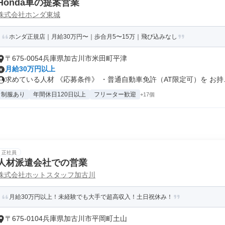
Honda車の提案営業
株式会社ホンダ東城
ホンダ正規店｜月給30万円〜｜歩合月5〜15万｜飛び込みなし
〒675-0054兵庫県加古川市米田町平津
月給30万円以上
求めている人材 《応募条件》 ・普通自動車免許（AT限定可）を お持..
制服あり
年間休日120日以上
フリーター歓迎
+17個
正社員
人材派遣会社での営業
株式会社ホットスタッフ加古川
月給30万円以上！未経験でも大手で超高収入！土日祝休み！
〒675-0104兵庫県加古川市平岡町土山