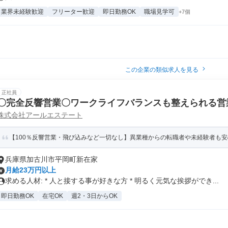
業界未経験歓迎
フリーター歓迎
即日勤務OK
職場見学可
+7個
この企業の類似求人を見る
正社員
〇完全反響営業〇ワークライフバランスも整えられる営
株式会社アールエステート
【100％反響営業・飛び込みなど一切なし】異業種からの転職者や未経験者も
兵庫県加古川市平岡町新在家
月給23万円以上
求める人材: * 人と接する事が好きな方 * 明るく元気な挨拶ができ...
即日勤務OK
在宅OK
週2・3日からOK