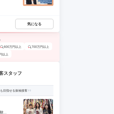
気になる
う
600万円以上
700万円以上
万円以上
客スタッフ
店長も目指せる振袖接客
...