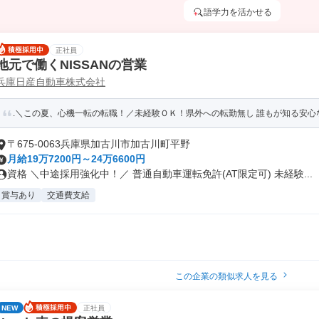
語学力を活かせる
正社員
地元で働くNISSANの営業
兵庫日産自動車株式会社
.＼この夏、心機一転の転職！／未経験ＯＫ！県外への転勤無し 誰もが知る安心な会
〒675-0063兵庫県加古川市加古川町平野
月給19万7200円～24万6600円
資格 ＼中途採用強化中！／ 普通自動車運転免許(AT限定可) 未経験...
賞与あり
交通費支給
この企業の類似求人を見る
NEW
正社員