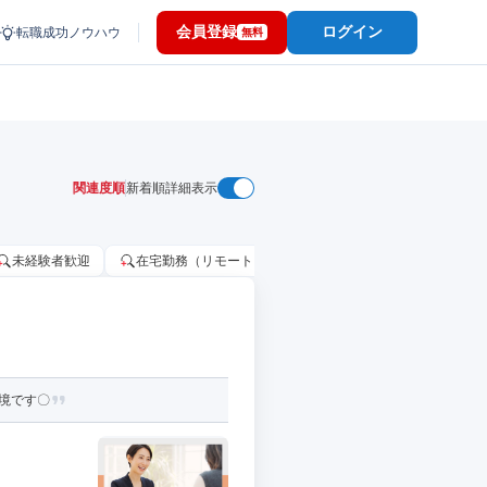
会員登録
ログイン
転職成功ノウハウ
無料
関連度順
新着順
詳細表示
未経験者歓迎
在宅勤務（リモートワーク）OK
家賃補助・住宅手当
境です〇