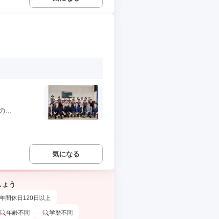
..
気になる
しょう
年間休日120日以上
年齢不問
学歴不問