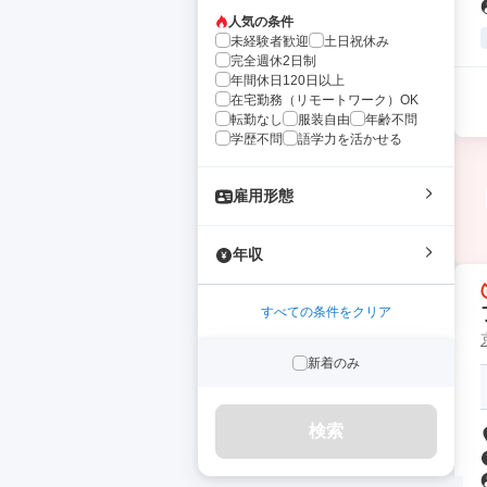
人気の条件
未経験者歓迎
土日祝休み
完全週休2日制
年間休日120日以上
在宅勤務（リモートワーク）OK
転勤なし
服装自由
年齢不問
学歴不問
語学力を活かせる
雇用形態
年収
すべての条件をクリア
新着のみ
検索