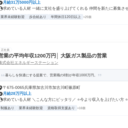
月給31万5000円以上
求めている人材 一緒に支社を盛り上げてくれる 仲間を新たに募集させて
業界未経験歓迎
歩合給あり
年間休日120日以上
+25個
正社員
営業の平均年収1200万円│ 大阪ガス製品の営業
株式会社エネルギーステーション
暮らしを快適にする提案で、営業職の8割が年収1000万円。
〒675-0065兵庫県加古川市加古川町篠原町
月給28万円以上
求めている人材 ＼こんな方にピッタリ／ ⭐今より収入を上げたい方 ⭐努
制服あり
業界未経験歓迎
資格取得支援あり
+16個