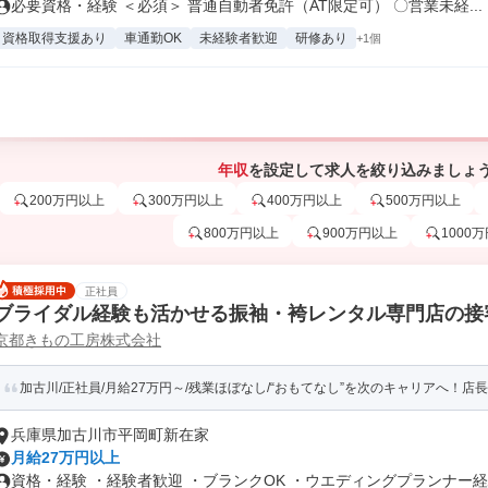
必要資格・経験 ＜必須＞ 普通自動者免許（AT限定可） 〇営業未経...
資格取得支援あり
車通勤OK
未経験者歓迎
研修あり
+1個
年収
を設定して求人を絞り込みましょ
200万円以上
300万円以上
400万円以上
500万円以上
800万円以上
900万円以上
1000
正社員
ブライダル経験も活かせる振袖・袴レンタル専門店の接
京都きもの工房株式会社
加古川/正社員/月給27万円～/残業ほぼなし/“おもてなし”を次のキャリアへ！
兵庫県加古川市平岡町新在家
月給27万円以上
資格・経験 ・経験者歓迎 ・ブランクOK ・ウエディングプランナー経験