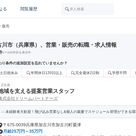
なる
閲覧履歴
求人検索
・販売
古川市（兵庫県）、営業・販売の転職・求人情報
件
1
〜
100
件目を表示中
わり条件の追加設定を忘れていませんか？
土日祝休み
年間休日120日以上
完全週休2日制
学歴不問
正社員
地域を支える提案営業スタッフ
株式会社ドリームパートナーズ
未経験者大歓迎！飛び込み営業なし&個人の裁量でスケジュール管理ができる環
〒675-0039兵庫県加古川市加古川町粟津
月給25万円～35万円