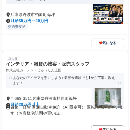
兵庫県丹波市柏原町母坪
月給35万円～45万円
交通費支給
気になる
正社員
インテリア・雑貨の接客・販売スタッフ
株式会社カーテン・じゅうたん王国
あなたのアイデアを形にしよう♪ 業界未経験でも1から丁寧に教え
ます！
〒669-3311兵庫県丹波市柏原町母坪
月給20万円以上
資格・経験 普通自動車免許（AT限定可） 運転業務がございま
す（お客様宅訪問や買い出...
気になる