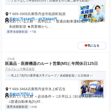
ノルマなしで年収655万円！10連休も可◎第二新卒も歓迎♪
〒669-3309兵庫県丹波市柏原町柏原
月給31万4340円～35万8860円
求めている人材 ・高卒以上 ・普通自動車運転免許（必須） ・
未経験歓迎 ★異業種から...
業界未経験歓迎
+7個
気になる
正社員
医薬品・医療機器のルート営業(MS)│年間休日125日
アルフレッサ株式会社
売上2.7兆円の業界最大手グループ／未経験歓迎／土日祝休
〒669-3464兵庫県丹波市氷上町石生
月給25万円以上
求めている人材 ＜必須条件＞ □大卒以上 □社会人経験3年以上
□普通自動車免許(AT...
業界未経験歓迎
+30個