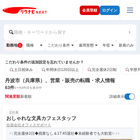
会員登録
ログイン
職種・キーワードから探す
勤務地
職種
こだわり条件
雇用形態
年収
新着のみ
1
こだわり条件の追加設定を忘れていませんか？
土日祝休み
年間休日120日以上
完全週休2日制
学歴
丹波市（兵庫県）、営業・販売の転職・求人情報
63
件
1
〜
63
件目を表示中
関連度順
新着順
詳細表示
正社員
おしゃれな文具カフェスタッフ
合資会社オフィスサポート
完全週休2日◆残業なし＆17:45退社◆未経験者でも大歓迎✨