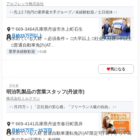
アルフレッサ株式会社
売上2.7兆円の業界最大手グループ／未経験歓迎／土日祝休
〒669-3464兵庫県丹波市氷上町石生
月給25万円以上
求めている人材 ＜必須条件＞ □大卒以上 □社会人経験3年以上
□普通自動車免許(AT...
業界未経験歓迎
+31個
気になる
正社員
明治乳製品の営業スタッフ(丹波市)
株式会社ミルクマン
月25万～｜「正社員の安心感」「フリーランス級の自由」
〒669-4141兵庫県丹波市春日町黒井
月給25万円～35万円
求めている人材 普通自動車運転免許(AT限定可) 若手から中高
年の方が活躍中！ 未経験...