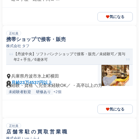
気になる
正社員
携帯ショップで接客・販売
株式会社 タフ
【丹波中央】ソフトバンクショップで接客・販売／未経験可／賞与
年2＋手当／6連休可
兵庫県丹波市氷上町横田
月給23万4537円以上
経験・資格 ＼完全未経験OK／ ・高卒以上の方
未経験者歓迎
研修あり
+2個
気になる
正社員
店 舗 常 駐 の 買 取 営 業 職
株式会社 いーふらん