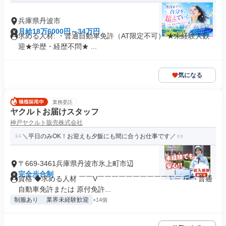
兵庫県丹波市
月給18万6000円～34万円
求める人材: ・普通自動車免許（AT限定不可） ★未経験大歓
迎★学歴・経歴不問★ ...
気になる
業務委託
ヤクルトお届けスタッフ
神戸ヤクルト販売株式会社
＼平日のみOK！お迎えも夕飯にも間に合うお仕事です／
〒669-3461兵庫県丹波市氷上町市辺
完全歩合制
資格 ◆求める人材 ￣￣V￣￣￣￣￣￣￣￣￣￣￣￣￣￣ 普通
自動車免許または 原付免許...
制服あり
業界未経験歓迎
+14個