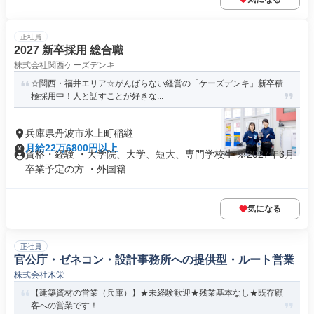
正社員
2027 新卒採用 総合職
株式会社関西ケーズデンキ
☆関西・福井エリア☆がんばらない経営の「ケーズデンキ」新卒積
極採用中！人と話すことが好きな...
兵庫県丹波市氷上町稲継
月給22万6800円以上
資格・経験 ・大学院、大学、短大、専門学校生 ※2027年3月
卒業予定の方 ・外国籍...
気になる
正社員
官公庁・ゼネコン・設計事務所への提供型・ルート営業
株式会社木栄
【建築資材の営業（兵庫）】★未経験歓迎★残業基本なし★既存顧
客への営業です！