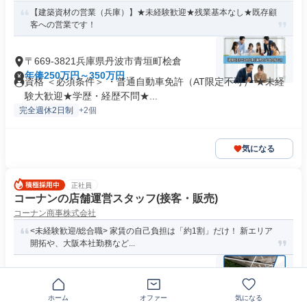
【建築資材の営業（兵庫）】★未経験歓迎★残業基本なし★既存顧
客への営業です！
〒669-3821兵庫県丹波市青垣町桧倉
年俸250万円～350万円
資格 ＜必須条件＞ ・普通自動車免許（AT限定不可） ★未経
験大歓迎★学歴・経歴不問★...
完全週休2日制
+2個
気になる
正社員
コーナンの店舗運営スタッフ(接客・販売)
コーナン商事株式会社
<未経験歓迎/総合職> 家賃の自己負担は「約1割」だけ！ 新エリア
開拓や、大阪本社勤務など...
〒669-3467兵庫県丹波市氷上町本郷
月給25万1000円以上
ホーム
オファー
気になる
資格 ＊高卒以上の方 ＊転職回数不問 ＊全国転勤が可能な方