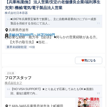
【兵庫/転勤無】 法人営業/安定の老舗優良企業/福利厚生
充実! 機械/電気/電子製品法人営業
株式会社日本容器
■1967年兵庫県宝塚市で創業し、主に自動車産業向けにブロー成形
製品を供給する当社にて法人...
兵庫県丹波市
月給28万5000円～35万7000円
必要な経験・能力等 【必須】 ■何らかの営業経験がある方。
【大手の取引先】 ■当社...
業界未経験歓迎
+6個
気になる
正社員
フロアスタッフ
株式会社タフ
【NO VISA SUPPORT】★とりあえず応募してみたもOK★面接1
回、最短1週間で内...
〒669-3465兵庫県丹波市氷上町横田