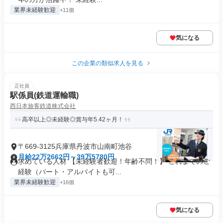
業界未経験歓迎
+11個
気になる
この企業の類似求人を見る
正社員
駅係員(鉄道運輸職)
西日本旅客鉄道株式会社
高卒以上◎未経験◎賞与年5.42ヶ月！
〒669-3125兵庫県丹波市山南町池谷
月給22万2662円～39万5780円
求めている人材 【未経験者歓迎！年齢不問！】 これまでのご
経験（パート・アルバイトも可...
業界未経験歓迎
+16個
気になる