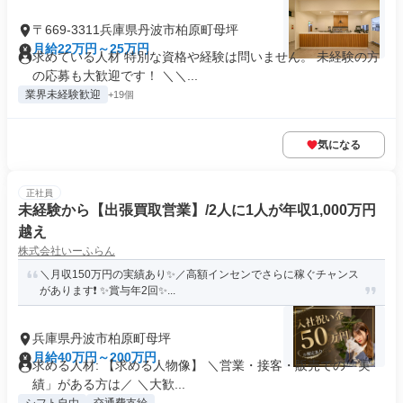
〒669-3311兵庫県丹波市柏原町母坪
月給22万円～25万円
求めている人材 特別な資格や経験は問いません。 未経験の方
の応募も大歓迎です！ ＼＼...
業界未経験歓迎
+19個
気になる
正社員
未経験から【出張買取営業】/2人に1人が年収1,000万円
越え
株式会社いーふらん
＼月収150万円の実績あり✨／高額インセンでさらに稼ぐチャンス
があります❗ ✨賞与年2回✨...
兵庫県丹波市柏原町母坪
月給40万円～200万円
求める人材: 【求める人物像】 ＼営業・接客・販売での「実
績」がある方は／ ＼大歓...