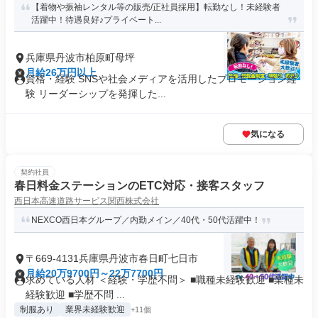
【着物や振袖レンタル等の販売/正社員採用】転勤なし！未経験者
活躍中！待遇良好♪プライベート...
兵庫県丹波市柏原町母坪
月給26万円以上
資格・経験 SNSや社会メディアを活用したプロモーション経
験 リーダーシップを発揮した...
気になる
契約社員
春日料金ステーションのETC対応・接客スタッフ
西日本高速道路サービス関西株式会社
NEXCO西日本グループ／内勤メイン／40代・50代活躍中！
〒669-4131兵庫県丹波市春日町七日市
月給20万9700円～22万7700円
求めている人材 ＜経験・学歴不問＞ ■職種未経験歓迎 ■業種未
経験歓迎 ■学歴不問 ...
制服あり
業界未経験歓迎
+11個