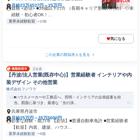
月給23万4537円～25万円
資格 <必須> ■39歳以下の方 （長期キャリア形成のため） ◇未
経験・初心者OK！...
業界未経験歓迎
+10個
気になる
この企業の類似求人を見る
正社員
【丹波/法人営業(既存中心)】営業経験者 インテリアや内
装デザイン その他営業
株式会社フジワラ
■ハウスメーカーや工務店へ、照明・インテリアの企画提案を担
当。図面に基づき、最適な「光の演...
兵庫県丹波市
月給25万円～35万5000円
必要な経験・能力等 【必須】■普通自動車免許 ■営業経験者
【歓迎】内装、建築、ハウス...
業界未経験歓迎
+4個