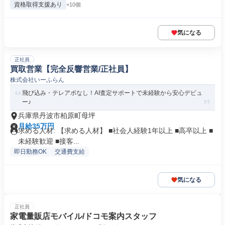
資格取得支援あり
+10個
気になる
正社員
買取営業【完全反響営業/正社員】
株式会社いーふらん
飛び込み・テレアポなし！AI査定サポートで未経験から安心デビュ
ー♪
兵庫県丹波市柏原町母坪
月給35万円
求める人材: 【求める人材】 ■社会人経験1年以上 ■高卒以上 ■
未経験歓迎 ■接客...
即日勤務OK
交通費支給
気になる
正社員
家電量販店モバイル/ドコモ案内スタッフ