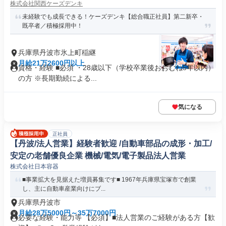
株式会社関西ケーズデンキ
未経験でも成長できる！ケーズデンキ【総合職正社員】第二新卒・
既卒者／積極採用中！
兵庫県丹波市氷上町稲継
月給21万2600円以上
資格・経験 ■必須 ・28歳以下（学校卒業後おおむね5年以内）
の方 ※長期勤続による...
気になる
正社員
【丹波/法人営業】経験者歓迎 /自動車部品の成形・加工/
安定の老舗優良企業 機械/電気/電子製品法人営業
株式会社日本容器
■事業拡大を見据えた増員募集です■ 1967年兵庫県宝塚市で創業
し、主に自動車産業向けにブ...
兵庫県丹波市
月給28万5000円～35万7000円
必要な経験・能力等 【必須】■法人営業のご経験がある方【歓