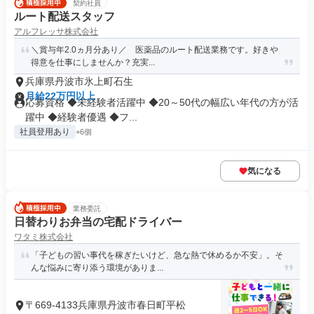
契約社員
ルート配送スタッフ
アルフレッサ株式会社
＼賞与年2.0ヵ月分あり／ 医薬品のルート配送業務です。好きや
得意を仕事にしませんか？充実...
兵庫県丹波市氷上町石生
月給22万円以上
応募資格 ◆未経験者活躍中 ◆20～50代の幅広い年代の方が活
躍中 ◆経験者優遇 ◆フ...
社員登用あり
+6個
気になる
業務委託
日替わりお弁当の宅配ドライバー
ワタミ株式会社
「子どもの習い事代を稼ぎたいけど、急な熱で休めるか不安」。そ
んな悩みに寄り添う環境がありま...
〒669-4133兵庫県丹波市春日町平松