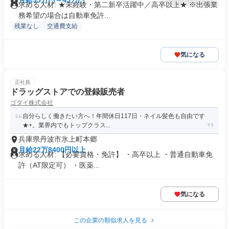
月給35万円～45万円
求める人材: ★未経験・第二新卒活躍中／高卒以上★ ※出張業
務希望の場合は自動車免許...
残業なし
交通費支給
気になる
正社員
ドラッグストアでの登録販売者
ゴダイ株式会社
自分らしく働きたい方へ！年間休日117日・ネイル髪色も自由です
★+。業界内でもトップクラス...
兵庫県丹波市氷上町本郷
月給22万8400円以上
求める人材: 【必要資格・免許】 ・高卒以上 ・普通自動車免
許（AT限定可） ・医薬...
気になる
この企業の類似求人を見る