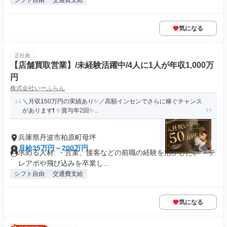
シフト自由
交通費支給
気になる
正社員
【店舗買取営業】/未経験活躍中/4人に1人が年収1,000万
円
株式会社いーふらん
＼月収150万円の実績あり✨／高額インセンでさらに稼ぐチャンス
があります❗ ✨賞与年2回✨...
兵庫県丹波市柏原町母坪
月給35万円～200万円
求める人材: ・営業、接客などの前職の経験を活かしたい ・テ
レアポや飛び込みを卒業し...
シフト自由
交通費支給
気になる