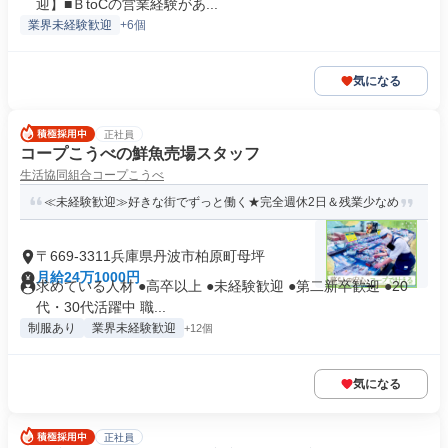
迎】■ＢtoCの営業経験があ...
業界未経験歓迎
+6個
気になる
正社員
コープこうべの鮮魚売場スタッフ
生活協同組合コープこうべ
≪未経験歓迎≫好きな街でずっと働く★完全週休2日＆残業少なめ
〒669-3311兵庫県丹波市柏原町母坪
月給24万1000円
求めている人材 ●高卒以上 ●未経験歓迎 ●第二新卒歓迎 ●20
代・30代活躍中 職...
制服あり
業界未経験歓迎
+12個
気になる
正社員