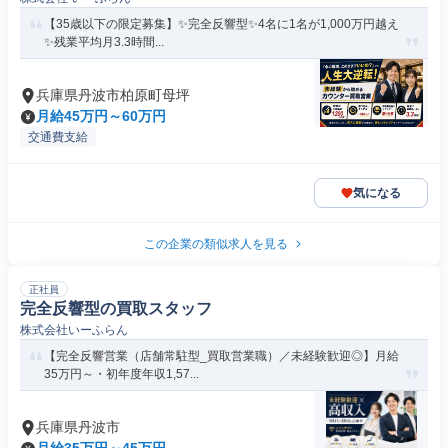
【35歳以下の限定募集】✨完全反響型✨4名に1名が1,000万円越え
✨残業平均月3.3時間...
兵庫県丹波市柏原町母坪
月給45万円～60万円
交通費支給
気になる
この企業の類似求人を見る
正社員
完全反響型の買取スタッフ
株式会社いーふらん
【完全反響営業（店舗常駐型_買取営業職）／未経験歓迎◎】月給
35万円～・初年度年収1,57...
兵庫県丹波市