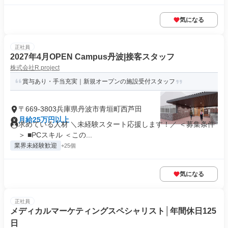
気になる
正社員
2027年4月OPEN Campus丹波|接客スタッフ
株式会社R.project
賞与あり・手当充実｜新規オープンの施設受付スタッフ
〒669-3803兵庫県丹波市青垣町西芦田
月給25万円以上
求めている人材 ＼未経験スタート応援します！／ ＜募集条件
＞ ■PCスキル ＜この...
業界未経験歓迎
+25個
気になる
正社員
メディカルマーケティングスペシャリスト│年間休日125
日