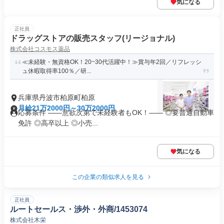
気になる
正社員
ドラッグストアの販売スタッフ(リージョナル)
株式会社コスモス薬品
≪未経験・無資格OK！20~30代活躍中！≫賞与年2回／リフレッシ
ュ休暇取得率100％／研...
兵庫県丹波市柏原町柏原
月給21万2000円～30万2000円
応募条件 ――意欲次第で未経験者もOK！―― ◎要普通自動車
免許 ◎高卒以上 ◎小売...
気になる
この企業の類似求人を見る
正社員
ルートセールス・渉外・外商/1453074
株式会社木栄