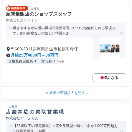
正社員
家電量販店のショップスタッフ
株式会社エディオン
働きやすさが自慢の職場◎最新家電にいつでも触れられる環境で
す。割引制度などの嬉しい待遇もあ...
〒669-3311兵庫県丹波市柏原町母坪
月給25万4030円～30万円
資格取得支援あり
賞与あり
+2個
気になる
この企業の類似求人を見る
正社員
店 舗 常 駐 の 買 取 営 業 職
株式会社 いーふらん
【35歳以下の限定募集】✨完全反響型✨4名に1名が1,000万円越え
✨残業平均月3.3時間...