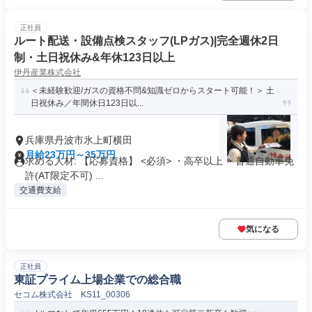
正社員
ルート配送・設備点検スタッフ(LPガス)|完全週休2日
制・土日祝休み&年休123日以上
伊丹産業株式会社
＜未経験歓迎/ガスの資格不問&知識ゼロからスタート可能！＞ 土
日祝休み／年間休日123日以...
兵庫県丹波市氷上町横田
月給23万円～35万円
求める人材: 【応募資格】 <必須> ・高卒以上 ・普通自動車免
許(AT限定不可) ...
交通費支給
気になる
正社員
東証プライム上場企業での総合職
セコム株式会社 KS11_00306