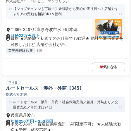
株式会社グローバルヒューマンブリッジ
【ジョブチェンジも可能！】未経験から安心の正社員へ！店舗やキ
ャリアの異動も相談OK♪＆福利...
〒669-3467兵庫県丹波市氷上町本郷
月給23万円以上
資格 ★未経験・初めてのお仕事でも歓迎★ 他社で通信業界を
経験したけど 店舗や会社が合...
業界未経験歓迎
+6個
気になる
正社員
ルートセールス・渉外・外商【345】
株式会社木栄
ルートセールス・渉外・外商／社会保険完備／急募／賞与あり／交
通費支給／年間休日94日
兵庫県丹波市
年俸250万円～350万円
求める人材: ・普通自動車免許（AT限定不可） ★未経験大歓
迎★学歴・経歴不問★ ...