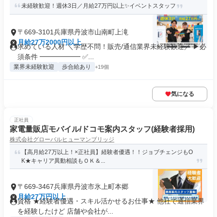
未経験歓迎！週休3日／月給27万円以上✨イベントスタッフ
〒669-3101兵庫県丹波市山南町上滝
月給27万2000円以上
求めている人材 ＼学歴不問！販売/通信業界未経験歓迎／ ▶必
須条件 ━━━━━━ ✅...
業界未経験歓迎
歩合給あり
+19個
気になる
正社員
家電量販店モバイル/ドコモ案内スタッフ(経験者採用)
株式会社グローバルヒューマンブリッジ
【高月給27万以上！×正社員】経験者優遇！！ジョブチェンジもO
K★キャリア異動相談もＯＫ＆...
〒669-3467兵庫県丹波市氷上町本郷
月給27万円以上
資格 ★経験者優遇・スキル活かせるお仕事★ 他社で通信業界
を経験したけど 店舗や会社が...