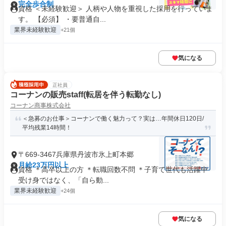
完全歩合制
資格 ＜未経験歓迎＞ 人柄や人物を重視した採用を行っていま
す。 【必須】 ・要普通自...
業界未経験歓迎
+21個
気になる
正社員
コーナンの販売staff(転居を伴う転勤なし)
コーナン商事株式会社
＜急募のお仕事＞コーナンで働く魅力って？実は…年間休日120日/
平均残業14時間！
〒669-3467兵庫県丹波市氷上町本郷
月給23万円以上
資格 ＊高卒以上の方 ＊転職回数不問 ＊子育て世代も活躍中
受け身ではなく、「自ら動...
業界未経験歓迎
+24個
気になる