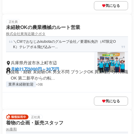
気になる
正社員
未経験OKの農業機械のルート営業
株式会社東海近畿クボタ
＼CMでおなじみkubotaのグループ会社／要運転免許（AT限定O
K）テレアポ＆飛び込み一...
兵庫県丹波市氷上町市辺
月給21万5000円～30万円
資格・経験 未経験OK 男女不問 ブランクOK 異業種からの転職
OK 第二新卒からの転...
業界未経験歓迎
+3個
気になる
正社員
着物の企画・販売スタッフ
㈱泰和