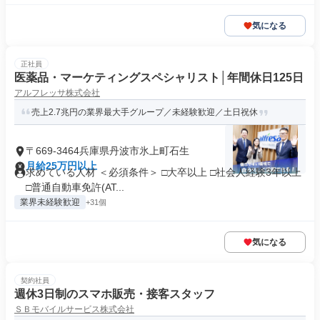
気になる
正社員
医薬品・マーケティングスペシャリスト│年間休日125日
アルフレッサ株式会社
売上2.7兆円の業界最大手グループ／未経験歓迎／土日祝休
〒669-3464兵庫県丹波市氷上町石生
月給25万円以上
求めている人材 ＜必須条件＞ □大卒以上 □社会人経験3年以上
□普通自動車免許(AT...
業界未経験歓迎
+31個
気になる
契約社員
週休3日制のスマホ販売・接客スタッフ
ＳＢモバイルサービス株式会社