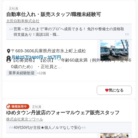
正社員
自動車仕入れ・販売スタッフ/職種未経験可
太田自動車株式会社
営業～仕入れまで“車のプロ”へ成長できる！ 免許や整備士の資格取
得支援あり！面談1回・職...
〒669-3606兵庫県丹波市氷上町上成松
月給25万3400円～35万円
【応募資格】 【必須】 ・年齢60歳未満（例外事由1号：定年6
0歳のため） ・正社員と...
業界未経験歓迎
+12個
気になる
正社員
ゆめタウン丹波店のフォーマルウェア販売スタッフ
株式会社東京ソワール
40代50代が主役★個人ノルマなしで安心