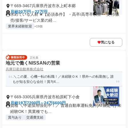
〒669-3467兵庫県丹波市氷上町本郷
月給20万円～22万円
求めている人材 ✬【必須条件】 ・高卒/高専卒以上 ・受付/販
売/接客/サービス業の経...
業界未経験歓迎
+19個
気になる
正社員
地元で働くNISSANの営業
兵庫日産自動車株式会社
.＼この夏、心機一転の転職！／未経験ＯＫ！県外への転勤無し 誰
もが知る安心な会社！賞与4....
〒669-3305兵庫県丹波市柏原町下小倉
月給19万7200円～24万6600円
資格 ＼中途採用強化中！／ 普通自動車運転免許(AT限定可) 未
経験OK！異業種でも...
賞与あり
交通費支給