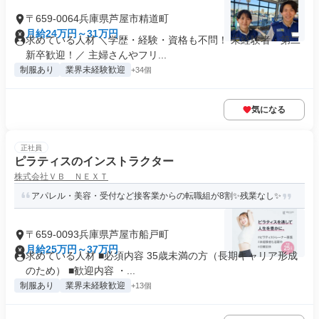
〒659-0064兵庫県芦屋市精道町
月給24万円～31万円
求めている人材 ＼学歴・経験・資格も不問！ 未経験者・第二
新卒歓迎！／ 主婦さんやフリ...
制服あり
業界未経験歓迎
+34個
気になる
正社員
ピラティスのインストラクター
株式会社ＶＢ ＮＥＸＴ
アパレル・美容・受付など接客業からの転職組が8割✨残業なし✨
〒659-0093兵庫県芦屋市船戸町
月給25万円～37万円
求めている人材 ■必須内容 35歳未満の方（長期キャリア形成
のため） ■歓迎内容 ・...
制服あり
業界未経験歓迎
+13個