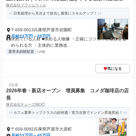
株式会社プライムウィル
日常経理から月次まで担当し着実にスキルアップ！
〒659-0013兵庫県芦屋市岩園町
月給23万円～29万円
求めている人材 ■求める人物像 ・正確にコツコツと業務を進
められる方 ・主体的に業務改...
業界未経験歓迎
+18個
気になる
正社員
2026年春・新店オープン 増員募集 コメダ珈琲店の店
長
株式会社チェーズNEXT
カフェ業界トップクラスの好待遇！実力次第でドンドン昇進昇給！
〒659-0092兵庫県芦屋市大原町
月給33万円～45万円