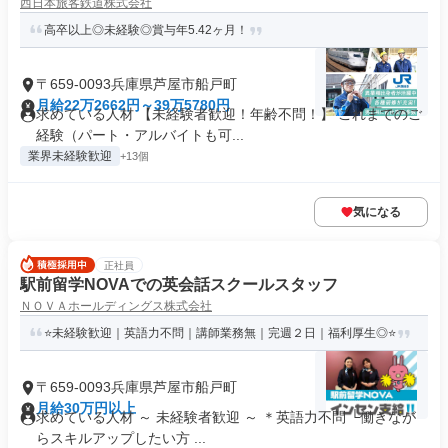
西日本旅客鉄道株式会社
高卒以上◎未経験◎賞与年5.42ヶ月！
〒659-0093兵庫県芦屋市船戸町
月給22万2662円～39万5780円
求めている人材 【未経験者歓迎！年齢不問！】 これまでのご
経験（パート・アルバイトも可...
業界未経験歓迎
+13個
気になる
正社員
駅前留学NOVAでの英会話スクールスタッフ
ＮＯＶＡホールディングス株式会社
⭐未経験歓迎｜英語力不問｜講師業務無｜完週２日｜福利厚生◎⭐
〒659-0093兵庫県芦屋市船戸町
月給30万円以上
求めている人材 ～ 未経験者歓迎 ～ ＊英語力不問 └働きなが
らスキルアップしたい方 ...