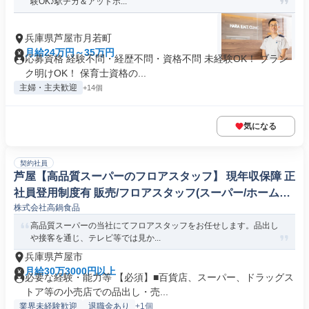
験OK♪駅チカ＆アットホ...
兵庫県芦屋市月若町
月給24万円～35万円
応募資格 経験不問・経歴不問・資格不問 未経験OK！ ブラン
ク明けOK！ 保育士資格の...
主婦・主夫歓迎
+14個
気になる
契約社員
芦屋【高品質スーパーのフロアスタッフ】 現年収保障 正
社員登用制度有 販売/フロアスタッフ(スーパー/ホームセ
株式会社高鍋食品
ンター)
高品質スーパーの当社にてフロアスタッフをお任せします。品出し
や接客を通じ、テレビ等では見か...
兵庫県芦屋市
月給30万3000円以上
必要な経験・能力等 【必須】■百貨店、スーパー、ドラッグス
トア等の小売店での品出し・売...
業界未経験歓迎
退職金あり
+1個