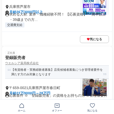
兵庫県芦屋市
月給26万3000円以上
求める人材: 業界・職種経験不問！ 【応募資格】 ・高卒以上
・39歳までの方...
交通費支給
気になる
正社員
登録販売者
ウエルシア薬局株式会社
【有資格者・実務経験者募集】店長候補者募集につき管理者要件を
満たす方のみ対象となります
〒659-0021兵庫県芦屋市春日町
月給22万9000円～28万円
応募条件 ※「登録販売者」の資格をお持ちの方 ※管理者要件
を満たす方(直近5年のうち1...
ホーム
オファー
気になる