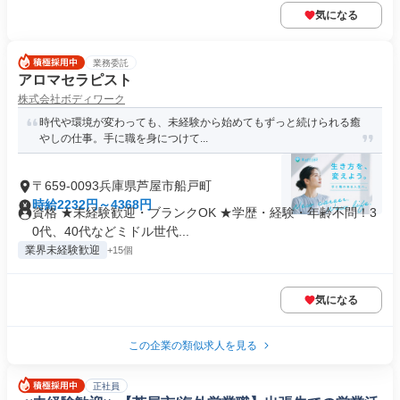
気になる
業務委託
アロマセラピスト
株式会社ボディワーク
時代や環境が変わっても、未経験から始めてもずっと続けられる癒
やしの仕事。手に職を身につけて...
〒659-0093兵庫県芦屋市船戸町
時給2232円～4368円
資格 ★未経験歓迎・ブランクOK ★学歴・経験・年齢不問！3
0代、40代などミドル世代...
業界未経験歓迎
+15個
気になる
この企業の類似求人を見る
正社員