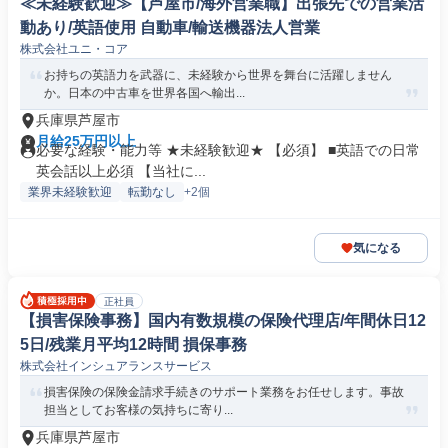
≪未経験歓迎≫【芦屋市/海外営業職】出張先での営業活
動あり/英語使用 自動車/輸送機器法人営業
株式会社ユニ・コア
お持ちの英語力を武器に、未経験から世界を舞台に活躍しません
か。日本の中古車を世界各国へ輸出...
兵庫県芦屋市
月給25万円以上
必要な経験・能力等 ★未経験歓迎★ 【必須】 ■英語での日常
英会話以上必須 【当社に...
業界未経験歓迎
転勤なし
+2個
気になる
正社員
【損害保険事務】国内有数規模の保険代理店/年間休日12
5日/残業月平均12時間 損保事務
株式会社インシュアランスサービス
損害保険の保険金請求手続きのサポート業務をお任せします。事故
担当としてお客様の気持ちに寄り...
兵庫県芦屋市