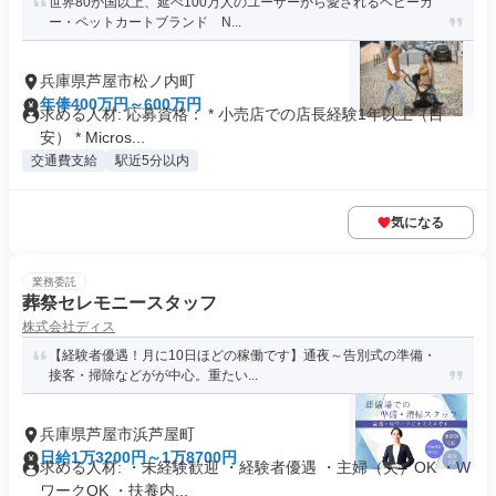
世界80か国以上、延べ100万人のユーザーから愛されるベビーカ
ー・ペットカートブランド N...
兵庫県芦屋市松ノ内町
年俸400万円～600万円
求める人材: 応募資格： * 小売店での店長経験1年以上（目
安） * Micros...
交通費支給
駅近5分以内
気になる
業務委託
葬祭セレモニースタッフ
株式会社ディス
【経験者優遇！月に10日ほどの稼働です】通夜～告別式の準備・
接客・掃除などがが中心。重たい...
兵庫県芦屋市浜芦屋町
日給1万3200円～1万8700円
求める人材: ・未経験歓迎 ・経験者優遇 ・主婦（夫）OK ・W
ワークOK ・扶養内...