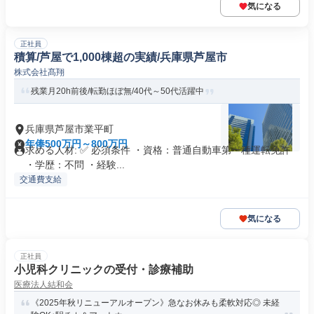
気になる
正社員
積算/芦屋で1,000棟超の実績/兵庫県芦屋市
株式会社髙翔
残業月20h前後/転勤ほぼ無/40代～50代活躍中
兵庫県芦屋市業平町
年俸500万円～800万円
求める人材: ✅ 必須条件 ・資格：普通自動車第一種運転免許
・学歴：不問 ・経験...
交通費支給
気になる
正社員
小児科クリニックの受付・診療補助
医療法人結和会
《2025年秋リニューアルオープン》急なお休みも柔軟対応◎ 未経