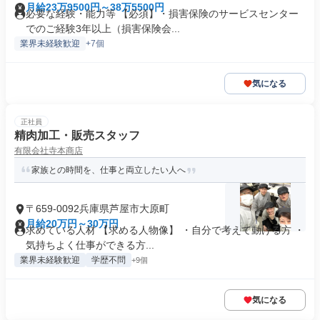
月給23万9500円～38万5500円
必要な経験・能力等 【必須】・損害保険のサービスセンター
でのご経験3年以上（損害保険会...
業界未経験歓迎
+7個
気になる
正社員
精肉加工・販売スタッフ
有限会社寺本商店
家族との時間を、仕事と両立したい人へ
〒659-0092兵庫県芦屋市大原町
月給20万円～30万円
求めている人材 【求める人物像】 ・自分で考えて動ける方 ・
気持ちよく仕事ができる方...
業界未経験歓迎
学歴不問
+9個
気になる