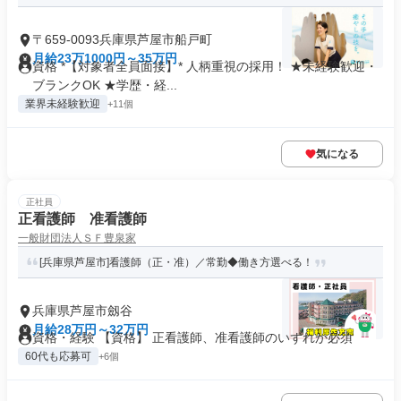
〒659-0093兵庫県芦屋市船戸町
月給23万1000円～35万円
資格 *【対象者全員面接】* 人柄重視の採用！ ★未経験歓迎・
ブランクOK ★学歴・経...
業界未経験歓迎
+11個
気になる
正社員
正看護師 准看護師
一般財団法人ＳＦ豊泉家
[兵庫県芦屋市]看護師（正・准）／常勤◆働き方選べる！
兵庫県芦屋市劔谷
月給28万円～32万円
資格・経験 【資格】 正看護師、准看護師のいずれか必須
60代も応募可
+6個