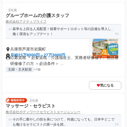
正社員
グループホームの介護スタッフ
株式会社アクティブライフ
基準を上回る人員配置！移乗サポートロボット等の設備を導入し、
働く環境をアップデート！
兵庫県芦屋市岩園町
月給23万8000円～27万3000円
応募資格 ＊必要資格：介護福祉士、実務者研修修了、初任者
研修修了の方 ＜必須条件＞ ...
主婦・主夫歓迎
+7個
気になる
正社員
マッサージ・セラピスト
株式会社ボディワークセラピストエージェンシー
その手に癒やしの技を身につけて、何歳になっても、日本中どこで
も働けるセラピストの第一歩を踏...