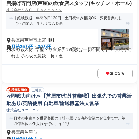
唐揚げ専門店(芦屋)の飲食店スタッフ(キッチン・ホール)
株式会社Ｓ＆Ｃ Ｆａｃｔｏｒｙ
未経験歓迎！年間休日120日｜土日祝休み相談OK｜深夜営業なし
（22時閉店）生活リズムを崩...
兵庫県芦屋市上宮川町
月給25万円～30万円
求める人材: 学歴・飲食業界の経験は一切不問です！ 人柄やこ
れまでの成長意欲、長く働...
気になる
正社員
≪即戦力向け≫【芦屋市/海外営業職】出張先での営業活
動あり/英語使用 自動車/輸送機器法人営業
株式会社ユニ・コア
日本の中古車を世界各国の市場へ届ける海外営業のお仕事です。毎
月億単位の仕入れを行い、イギリ...
兵庫県芦屋市
月給35万円以上