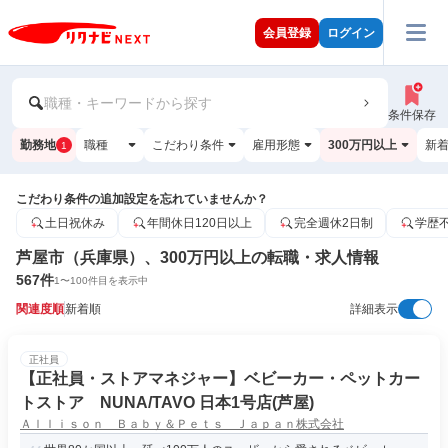
会員登録
ログイン
職種・キーワードから探す
条件保存
勤務地
職種
こだわり条件
雇用形態
300万円以上
新
1
こだわり条件の追加設定を忘れていませんか？
土日祝休み
年間休日120日以上
完全週休2日制
学歴
芦屋市（兵庫県）、300万円以上の転職・求人情報
567
件
1
〜
100
件目を表示中
関連度順
新着順
詳細表示
正社員
【正社員・ストアマネジャー】ベビーカー・ペットカー
トストア NUNA/TAVO 日本1号店(芦屋)
Ａｌｌｉｓｏｎ Ｂａｂｙ＆Ｐｅｔｓ Ｊａｐａｎ株式会社