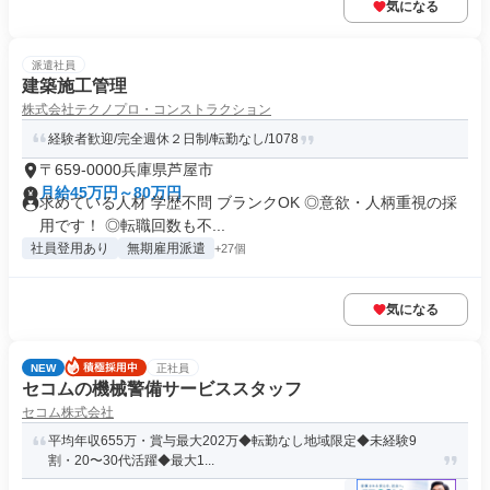
気になる
派遣社員
建築施工管理
株式会社テクノプロ・コンストラクション
経験者歓迎/完全週休２日制/転勤なし/1078
〒659-0000兵庫県芦屋市
月給45万円～80万円
求めている人材 学歴不問 ブランクOK ◎意欲・人柄重視の採
用です！ ◎転職回数も不...
社員登用あり
無期雇用派遣
+27個
気になる
NEW
正社員
セコムの機械警備サービススタッフ
セコム株式会社
平均年収655万・賞与最大202万◆転勤なし地域限定◆未経験9
割・20〜30代活躍◆最大1...