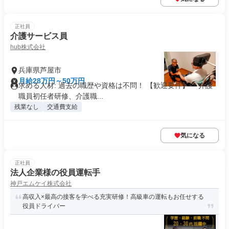
正社員
介護サービス員
hub株式会社
兵庫県芦屋市
月給28万円～50万円
求める人材: 過去の職歴や資格は不問！ 【歓迎要件】 ・介護
職員初任者研修、介護職...
残業なし
交通費支給
気になる
正社員
法人企業様の役員運転手
神戸エムケイ株式会社
高収入×最高の接客を学べる充実研修！高級車の運転もお任せする
役員ドライバー