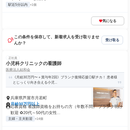
駅近5分以内
+1個
気になる
この条件を保存して、新着求人を受け取りませ
受け取る
んか？
正社員
小児科クリニックの看護師
医療法人結和会
《月給30万円〜＋賞与年2回》ブランク復帰応援◎駅チカ！ 患者様
とじっくり向き合える小児...
兵庫県芦屋市月若町
月給30万円以上
応募資格 看護師資格をお持ちの方（年数不問） ブランク明け
歓迎 ✿20代～50代の女性...
主婦・主夫歓迎
+14個