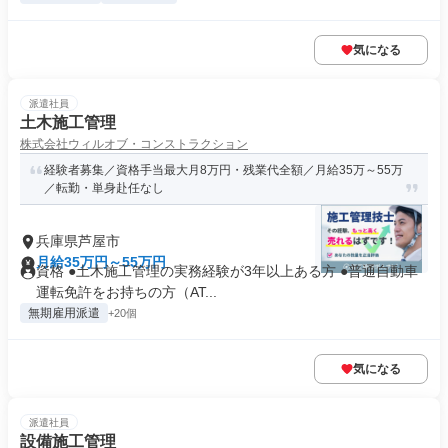
気になる
派遣社員
土木施工管理
株式会社ウィルオブ・コンストラクション
経験者募集／資格手当最大月8万円・残業代全額／月給35万～55万
／転勤・単身赴任なし
兵庫県芦屋市
月給35万円～55万円
資格 ●土木施工管理の実務経験が3年以上ある方 ●普通自動車
運転免許をお持ちの方（AT...
無期雇用派遣
+20個
気になる
派遣社員
設備施工管理