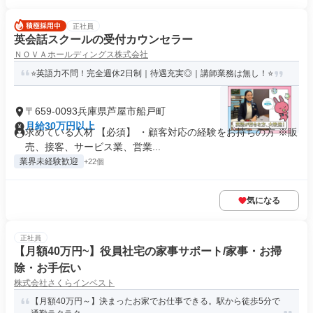
正社員
英会話スクールの受付カウンセラー
ＮＯＶＡホールディングス株式会社
⭐英語力不問！完全週休2日制｜待遇充実◎｜講師業務は無し！⭐
〒659-0093兵庫県芦屋市船戸町
月給30万円以上
求めている人材 【必須】 ・顧客対応の経験をお持ちの方 ※販
売、接客、サービス業、営業...
業界未経験歓迎
+22個
気になる
正社員
【月額40万円~】役員社宅の家事サポート/家事・お掃
除・お手伝い
株式会社さくらインベスト
【月額40万円～】決まったお家でお仕事できる。駅から徒歩5分で