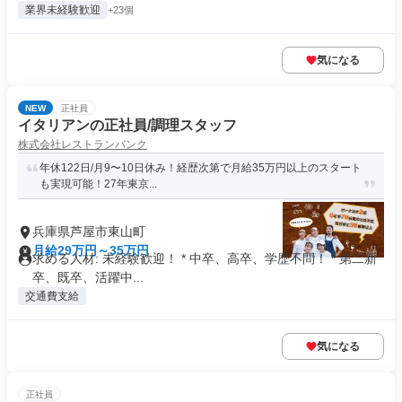
業界未経験歓迎
+23個
気になる
NEW
正社員
イタリアンの正社員/調理スタッフ
株式会社レストランバンク
年休122日/月9〜10日休み！経歴次第で月給35万円以上のスタート
も実現可能！27年東京...
兵庫県芦屋市東山町
月給29万円～35万円
求める人材: 未経験歓迎！ * 中卒、高卒、学歴不問！ * 第二新
卒、既卒、活躍中...
交通費支給
気になる
正社員