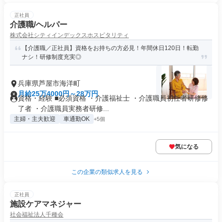
正社員
介護職/ヘルパー
株式会社シティインデックスホスピタリティ
【介護職／正社員】資格をお持ちの方必見！年間休日120日！転勤
ナシ！研修制度充実◎
兵庫県芦屋市海洋町
月給25万4000円～28万円
資格・経験 ■必須資格 ・介護福祉士 ・介護職員初任者研修修
了者 ・介護職員実務者研修...
主婦・主夫歓迎
車通勤OK
+5個
気になる
この企業の類似求人を見る
正社員
施設ケアマネジャー
社会福祉法人千種会