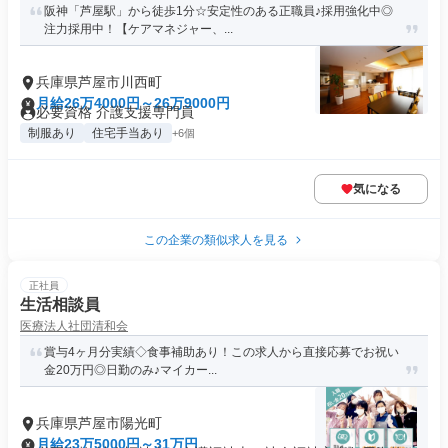
阪神「芦屋駅」から徒歩1分☆安定性のある正職員♪採用強化中◎
注力採用中！【ケアマネジャー、...
兵庫県芦屋市川西町
月給26万4000円～26万9000円
必要資格 介護支援専門員
制服あり
住宅手当あり
+6個
気になる
この企業の類似求人を見る
正社員
生活相談員
医療法人社団清和会
賞与4ヶ月分実績◇食事補助あり！この求人から直接応募でお祝い
金20万円◎日勤のみ♪マイカー...
兵庫県芦屋市陽光町
月給23万5000円～31万円