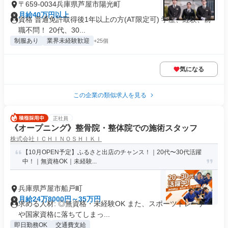
〒659-0034兵庫県芦屋市陽光町
月給40万円以上
資格 普通免許取得後1年以上の方(AT限定可) 学歴、経験、前
職不問！ 20代、30...
制服あり
業界未経験歓迎
+25個
気になる
この企業の類似求人を見る
正社員
《オープニング》整骨院・整体院での施術スタッフ
株式会社ＩＣＨＩＮＯＳＨＩＫＩ
【10月OPEN予定】ふるさと出店のチャンス！｜20代〜30代活躍
中！｜無資格OK｜未経験...
兵庫県芦屋市船戸町
月給24万8000円～35万円
求める人材: ◎無資格・未経験OK また、スポーツトレーナー
や国家資格に落ちてしまっ...
即日勤務OK
交通費支給