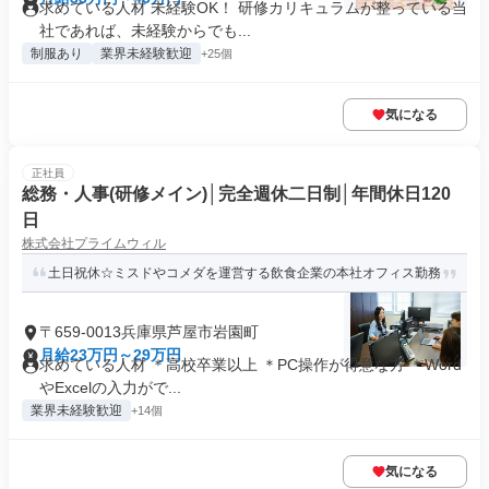
求めている人材 未経験OK！ 研修カリキュラムが整っている当
社であれば、未経験からでも...
制服あり
業界未経験歓迎
+25個
気になる
正社員
総務・人事(研修メイン)│完全週休二日制│年間休日120
日
株式会社プライムウィル
土日祝休☆ミスドやコメダを運営する飲食企業の本社オフィス勤務
〒659-0013兵庫県芦屋市岩園町
月給23万円～29万円
求めている人材 ＊高校卒業以上 ＊PC操作が得意な方 ＊Word
やExcelの入力がで...
業界未経験歓迎
+14個
気になる