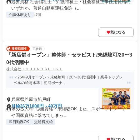
必要資格 社会福祉士・介護福祉士・社会福祉主事任用資格の
いずれか、普通自動車運転免許（...
介護休暇あり
+7個
気になる
正社員
「新店舗オープン」整体師・セラピスト/未経験可/20〜3
0代活躍中
株式会社ＩＣＨＩＮＯＳＨＩＫＩ
＜26年9月オープン＞未経験可｜20〜30代活躍中｜業界トップレ
ベルの給与水準｜初回ボーナ...
兵庫県芦屋市船戸町
月給26万1000円～40万円
求める人材: ◎無資格・未経験OK また、スポーツトレーナー
や国家資格に落ちてしまっ...
即日勤務OK
交通費支給
気になる