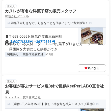
正社員
カヌレが有名な洋菓子店の販売スタッフ
有限会社ダニエル
洋菓子が好きな方、好きなことを仕事にしたい方大歓迎！
〒659-0086兵庫県芦屋市三条南町
月給27万222円～36万2656円
求めている人材 ・ダニエルのお菓子が好きな方 ・ダニエルの
雰囲気を大切にした接客ができ...
制服あり
業界未経験歓迎
+19個
気になる
正社員
お客様が喜ぶサービス週3休で提供KeePerLABO直営社
員
ＫｅｅＰｅｒ技研株式会社
【週休3日／年休153日】新しい働き方を導入！メリハリ重視◎