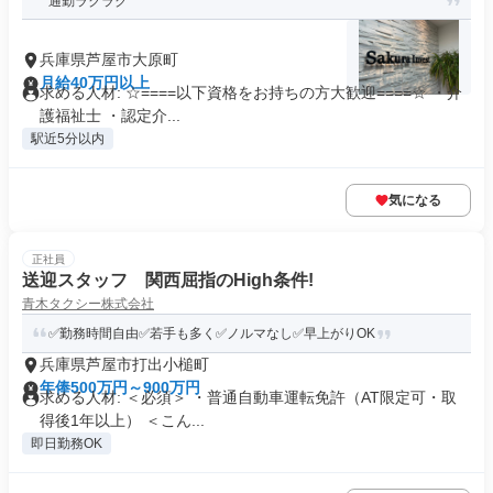
通勤ラクラク
兵庫県芦屋市大原町
月給40万円以上
求める人材: ☆====以下資格をお持ちの方大歓迎====☆ ・介
護福祉士 ・認定介...
駅近5分以内
気になる
正社員
送迎スタッフ 関西屈指のHigh条件!
青木タクシー株式会社
✅️勤務時間自由✅️若手も多く✅️ノルマなし✅️早上がりOK
兵庫県芦屋市打出小槌町
年俸500万円～900万円
求める人材: ＜必須＞ ・普通自動車運転免許（AT限定可・取
得後1年以上） ＜こん...
即日勤務OK