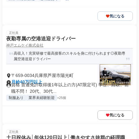
気になる
正社員
夜勤専属の空港送迎ドライバー
神戸エムケイ株式会社
高収入！充実研修で最高接客のスキルを身に付けられます◎夜勤専
属空港送迎ドライバー
〒659-0034兵庫県芦屋市陽光町
月給40万円以上
資格 普通免許取得後1年以上の方(AT限定可) 学歴、経験、前
職不問！ 20代、30代...
制服あり
業界未経験歓迎
+25個
気になる
正社員
土日祝休み│年休120日以上│働きやすさ抜群の経理職