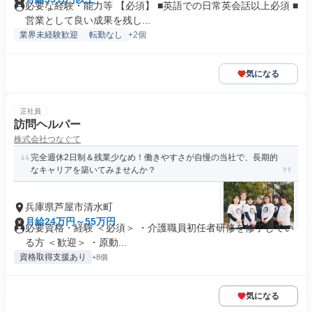
必要な経験・能力等 【必須】 ■英語での日常英会話以上必須 ■
営業として良い成果を残し...
業界未経験歓迎
転勤なし
+2個
気になる
正社員
訪問ヘルパー
株式会社つなぐて
完全週休2日制＆残業少なめ！働きやすさが自慢の当社で、長期的
なキャリアを築いてみませんか？
兵庫県芦屋市清水町
月給24万円～55万円
必要資格・経験 ＜必須＞ ・介護職員初任者研修を修了してい
る方 ＜歓迎＞ ・原動...
資格取得支援あり
+8個
気になる