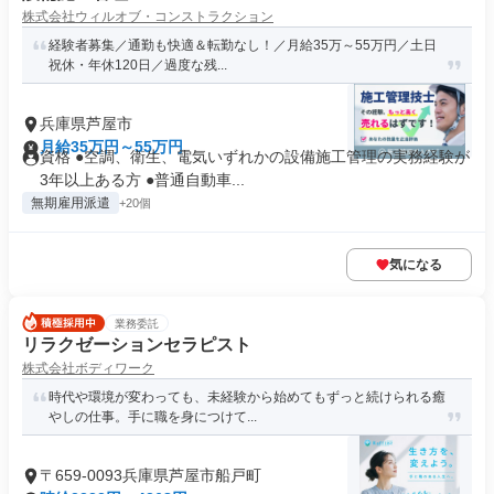
株式会社ウィルオブ・コンストラクション
経験者募集／通勤も快適＆転勤なし！／月給35万～55万円／土日
祝休・年休120日／過度な残...
兵庫県芦屋市
月給35万円～55万円
資格 ●空調、衛生、電気いずれかの設備施工管理の実務経験が
3年以上ある方 ●普通自動車...
無期雇用派遣
+20個
気になる
業務委託
リラクゼーションセラピスト
株式会社ボディワーク
時代や環境が変わっても、未経験から始めてもずっと続けられる癒
やしの仕事。手に職を身につけて...
〒659-0093兵庫県芦屋市船戸町