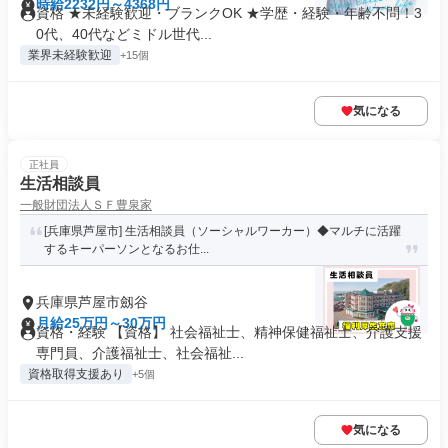
時給2232円～4368円
資格 ★未経験歓迎・ブランクOK ★学歴・経験・年齢不問！3
0代、40代などミドル世代...
業界未経験歓迎
+15個
気になる
正社員
生活相談員
一般財団法人ＳＦ豊泉家
[兵庫県芦屋市] 生活相談員（ソーシャルワーカー）◆マルチに活躍
するキーパーソンとなるお仕...
兵庫県芦屋市劔谷
月給25万円～30万円
資格・経験 【資格】 社会福祉士、精神保健福祉士、介護支援
専門員、介護福祉士、社会福祉...
資格取得支援あり
+5個
気になる