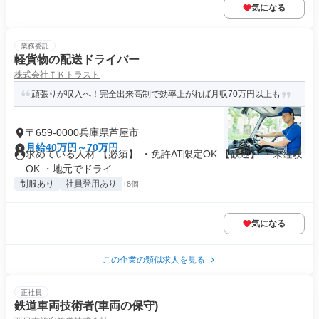
気になる
業務委託
軽貨物の配送ドライバー
株式会社ＴＫトラスト
頑張りが収入へ！完全出来高制で効率上がれば月収70万円以上も
〒659-0000兵庫県芦屋市
月給40万円～70万円
求めている人材 【必須】 ・免許AT限定OK 【歓迎】 ・未経験
OK ・地元でドライ...
制服あり
社員登用あり
+8個
気になる
この企業の類似求人を見る
正社員
鉄道車両技術者(車両の保守)