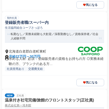
気になる
契約社員
登録販売者職/スーパー内
生活協同組合コープさっぽろ
転勤なし／実務未経験も大歓迎／深夜勤務なし／資格保持者／社会
人経験不問
北海道白老郡白老町東町
月給22万円～30万円
求める人材: 必須：登録販売者の資格をお持ちの方 ◎実務未経
験の方、ブランクのある方...
社員登用あり
交通費支給
気になる
NEW
正社員
温泉付き社宅完備/旅館のフロントスタッフ(正社員)
株式会社第一滝本館