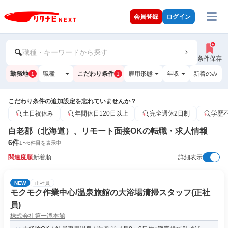
会員登録
ログイン
職種・キーワードから探す
条件保存
勤務地
職種
こだわり条件
雇用形態
年収
新着のみ
1
1
こだわり条件の追加設定を忘れていませんか？
土日祝休み
年間休日120日以上
完全週休2日制
学歴
白老郡（北海道）、リモート面接OKの転職・求人情報
6
件
1
〜
6
件目を表示中
関連度順
新着順
詳細表示
NEW
正社員
モクモク作業中心/温泉旅館の大浴場清掃スタッフ(正社
員)
株式会社第一滝本館