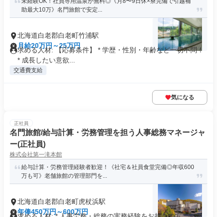
未経験OK！社員専用温泉が無料◎《月8〜9日休×寮完備で引越補
助最大10万》名門旅館で安定...
北海道白老郡白老町竹浦駅
月給20万円～25万円
求める人材: 【応募条件】 * 学歴・性別・年齢など一切不問！
* 成長したい意欲...
交通費支給
気になる
正社員
名門旅館/給与計算・労務管理を担う人事総務マネージャ
ー(正社員)
株式会社第一滝本館
給与計算・労務管理経験者歓迎！《社宅＆社員食堂完備◎年収600
万も可》老舗旅館の管理部門を...
北海道白老郡白老町虎杖浜駅
年俸450万円～600万円
求める人材: * 人事労務・総務の実務経験をお持ちの方 * マネ