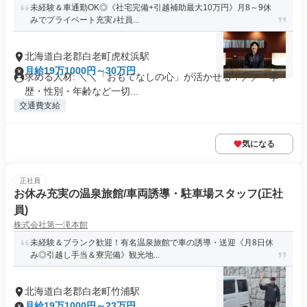
未経験＆車通勤OK◎《社宅完備+引越補助最大10万円》月8～9休
みでプライベート充実♪社員...
北海道白老郡白老町虎杖浜駅
月給19万1000円～30万円
求める人材: ＼＼「おもてなしの心」が活かせる！／／ * 学
歴・性別・年齢など一切...
交通費支給
気になる
正社員
お休み充実の温泉旅館/車両誘導・駐車場スタッフ(正社
員)
株式会社第一滝本館
未経験＆ブランク歓迎！有名温泉旅館で車の誘導・送迎《月8日休
み◎引越し手当＆寮完備》観光地...
北海道白老郡白老町竹浦駅
月給19万1000円～23万円