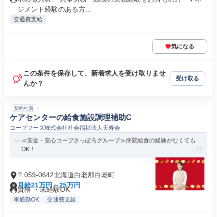
ジメント経験のある方...
交通費支給
気になる
この条件を保存して、新着求人を受け取りませ
受け取る
んか？
契約社員
ケアセンターの給食施設調理補助C
コープフーズ株式会社社会福祉法人天寿会
≪安全・安心コープさっぽろグループ≫病院給食の経験がなくても
OK！
〒059-0642北海道白老郡白老町
月給21万円～25万円
資格 ・未経験OK
車通勤OK
交通費支給