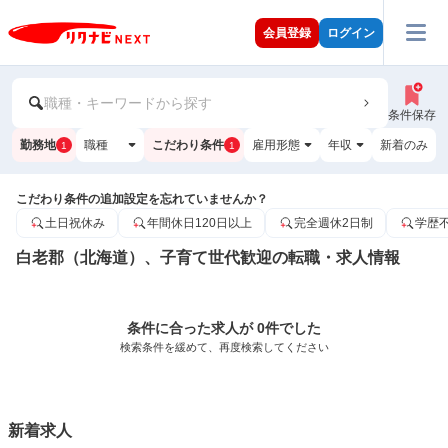
会員登録
ログイン
職種・キーワードから探す
条件保存
勤務地
職種
こだわり条件
雇用形態
年収
新着のみ
1
1
こだわり条件の追加設定を忘れていませんか？
土日祝休み
年間休日120日以上
完全週休2日制
学歴
白老郡（北海道）、子育て世代歓迎の転職・求人情報
条件に合った求人が 0件でした
検索条件を緩めて、再度検索してください
新着求人