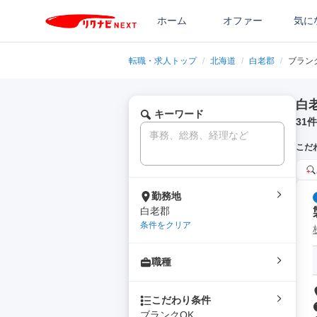
ホーム
オファー
気に
転職・求人トップ
/
北海道
/
白老郡
/
ブラン
白
キーワード
31
件
こだ
勤務地
白老郡
条件をクリア
職種
こだわり条件
ブランクOK