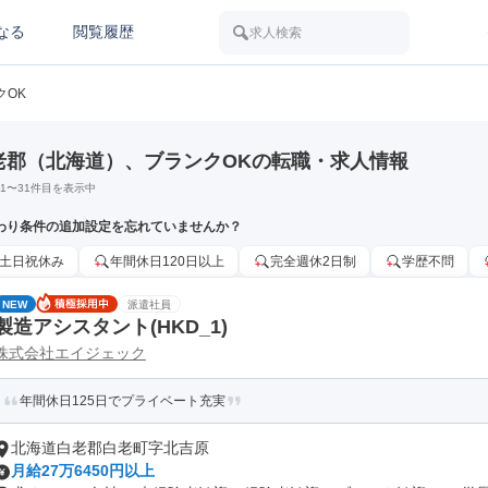
なる
閲覧履歴
求人検索
クOK
老郡（北海道）、ブランクOKの転職・求人情報
1
〜
31
件目を表示中
わり条件の追加設定を忘れていませんか？
土日祝休み
年間休日120日以上
完全週休2日制
学歴不問
NEW
派遣社員
製造アシスタント(HKD_1)
株式会社エイジェック
年間休日125日でプライベート充実
北海道白老郡白老町字北吉原
月給27万6450円以上