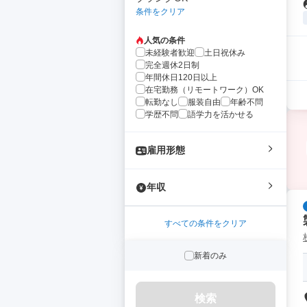
条件をクリア
人気の条件
未経験者歓迎
土日祝休み
完全週休2日制
年間休日120日以上
在宅勤務（リモートワーク）OK
転勤なし
服装自由
年齢不問
学歴不問
語学力を活かせる
雇用形態
年収
すべての条件をクリア
新着のみ
検索