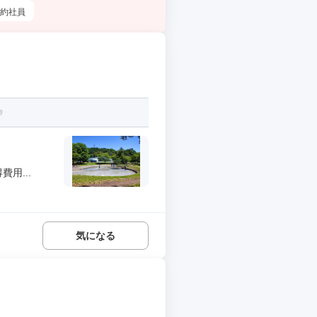
約社員
用...
気になる