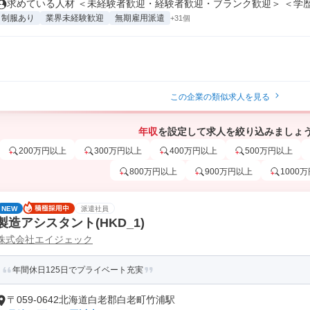
求めている人材 ＜未経験者歓迎・経験者歓迎・ブランク歓迎＞ ＜学歴不
制服あり
業界未経験歓迎
無期雇用派遣
+31個
この企業の類似求人を見る
年収
を設定して求人を絞り込みましょ
200万円以上
300万円以上
400万円以上
500万円以上
800万円以上
900万円以上
1000
NEW
派遣社員
製造アシスタント(HKD_1)
株式会社エイジェック
年間休日125日でプライベート充実
〒059-0642北海道白老郡白老町竹浦駅