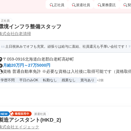
正社員
派遣社員
業務委託
契
正社員
環境インフラ整備スタッフ
株式会社白老清掃
土日祝休みでオフも充実。頑張りは給与に直結、社員還元も手厚い会社です！
〒059-0916北海道白老郡白老町高砂町
月給20万円～27万5000円
資格 普通自動車免許 ※必要な資格は入社後に取得可能です（資格取得費
学歴不問
平日のみOK
転勤なし
残業なし
賞与あり
+2個
NEW
派遣社員
製造アシスタント(HKD_2)
株式会社エイジェック