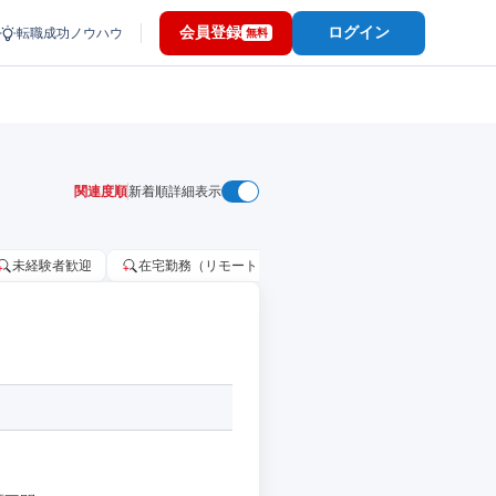
会員登録
ログイン
転職成功ノウハウ
無料
関連度順
新着順
詳細表示
未経験者歓迎
在宅勤務（リモートワーク）OK
家賃補助・住宅手当