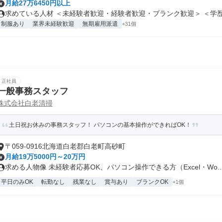
月給27万6450円以上
求めている人材 ＜未経験者歓迎・経験者歓迎・ブランク歓迎＞ ＜学歴不
制服あり
業界未経験歓迎
無期雇用派遣
+31個
正社員
一般事務スタッフ
株式会社白老清掃
土日祝お休みの事務スタッフ！ パソコンの基本操作ができればOK！
〒059-0916北海道白老郡白老町高砂町
月給19万5000円～20万円
求める人物像 未経験者応募OK、パソコン操作できる方（Excel・Wo..
平日のみOK
転勤なし
残業なし
賞与あり
ブランクOK
+1個