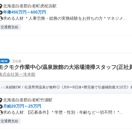
北海道白老郡白老町虎杖浜駅
年俸450万円～600万円
求める人材: * 人事労務・総務の実務経験をお持ちの方 * マネジメ...
交通費支給
NEW
正社員
モクモク作業中心/温泉旅館の大浴場清掃スタッフ(正社員
株式会社第一滝本館
未経験OK！社員専用温泉が無料◎《月8〜9日休×寮完備で引越補助最大10万》名
北海道白老郡白老町竹浦駅
月給20万円～25万円
求める人材: 【応募条件】 * 学歴・性別・年齢など一切不問！ *...
交通費支給