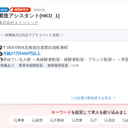
NEW
派遣社員
製造アシスタント(HKD_1)
株式会社エイジェック
年間休日125日でプライベート充実
〒059-0904北海道白老郡白老町東町
月給27万6450円以上
求めている人材 ＜未経験者歓迎・経験者歓迎・ブランク歓迎＞ ＜学歴不
制服あり
業界未経験歓迎
無期雇用派遣
+31個
この企業の類似求人を見る
キーワード
を設定して求人を絞り込みまし
事務
経理
不動産
営業
IT
英語