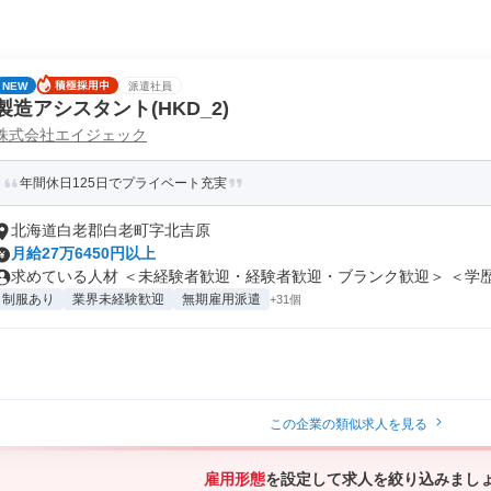
NEW
派遣社員
製造アシスタント(HKD_2)
株式会社エイジェック
年間休日125日でプライベート充実
北海道白老郡白老町字北吉原
月給27万6450円以上
求めている人材 ＜未経験者歓迎・経験者歓迎・ブランク歓迎＞ ＜学歴不
制服あり
業界未経験歓迎
無期雇用派遣
+31個
この企業の類似求人を見る
雇用形態
を設定して求人を絞り込みまし