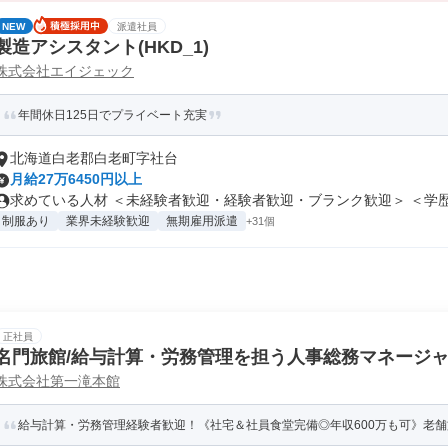
NEW
派遣社員
製造アシスタント(HKD_1)
株式会社エイジェック
年間休日125日でプライベート充実
北海道白老郡白老町字社台
月給27万6450円以上
求めている人材 ＜未経験者歓迎・経験者歓迎・ブランク歓迎＞ ＜学歴不
制服あり
業界未経験歓迎
無期雇用派遣
+31個
正社員
名門旅館/給与計算・労務管理を担う人事総務マネージャ
株式会社第一滝本館
給与計算・労務管理経験者歓迎！《社宅＆社員食堂完備◎年収600万も可》老舗旅