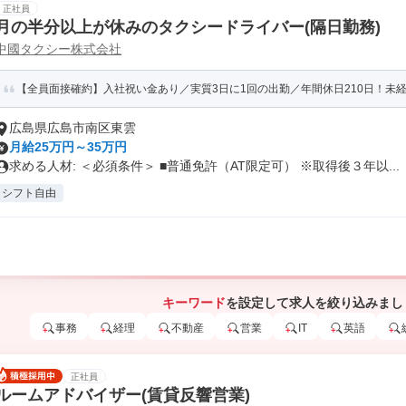
正社員
月の半分以上が休みのタクシードライバー(隔日勤務)
中國タクシー株式会社
【全員面接確約】入社祝い金あり／実質3日に1回の出勤／年間休日210日！未経験
広島県広島市南区東雲
月給25万円～35万円
求める人材: ＜必須条件＞ ■普通免許（AT限定可） ※取得後３年以...
シフト自由
キーワード
を設定して求人を絞り込みまし
事務
経理
不動産
営業
IT
英語
正社員
ルームアドバイザー(賃貸反響営業)