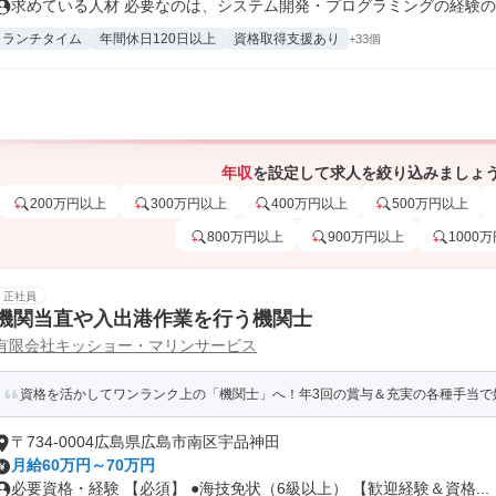
求めている人材 必要なのは、システム開発・プログラミングの経験のみ！
ランチタイム
年間休日120日以上
資格取得支援あり
+33個
年収
を設定して求人を絞り込みましょ
200万円以上
300万円以上
400万円以上
500万円以上
800万円以上
900万円以上
1000
正社員
機関当直や入出港作業を行う機関士
有限会社キッショー・マリンサービス
資格を活かしてワンランク上の「機関士」へ！年3回の賞与＆充実の各種手当で
〒734-0004広島県広島市南区宇品神田
月給60万円～70万円
必要資格・経験 【必須】 ●海技免状（6級以上） 【歓迎経験＆資格...