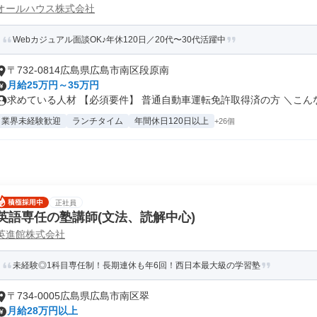
オールハウス株式会社
Webカジュアル面談OK♪年休120日／20代〜30代活躍中
〒732-0814広島県広島市南区段原南
月給25万円～35万円
求めている人材 【必須要件】 普通自動車運転免許取得済の方 ＼こんな.
業界未経験歓迎
ランチタイム
年間休日120日以上
+26個
正社員
英語専任の塾講師(文法、読解中心)
英進館株式会社
未経験◎1科目専任制！長期連休も年6回！西日本最大級の学習塾
〒734-0005広島県広島市南区翠
月給28万円以上