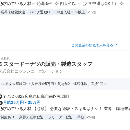
求めている人材 ✅ 応募条件 ◎ 四大卒以上（大学中退もOK！） ◎ ...
業界未経験歓迎
バイク通勤OK
中途入社50％以上
+15個
この企業の類似求人を見る
正社員
ミスタードーナツの販売・製造スタッフ
株式会社ニッシンコーポレーション
男女未経験OK！入社祝金5万円！賞与年2、連続休暇、面接1回
〒732-0822広島県広島市南区松原町
月給25万円～35万円
求めている人材 【必須】 必要な経験・スキルはナシ！ 業界・職種未経験
制服あり
業界未経験歓迎
フリーター歓迎
早朝
+24個