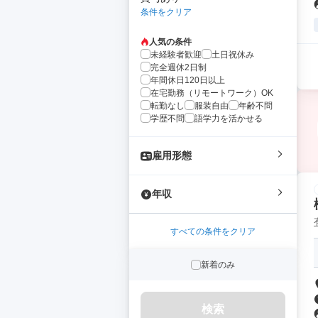
条件をクリア
人気の条件
未経験者歓迎
土日祝休み
完全週休2日制
年間休日120日以上
在宅勤務（リモートワーク）OK
転勤なし
服装自由
年齢不問
学歴不問
語学力を活かせる
雇用形態
年収
すべての条件をクリア
新着のみ
検索