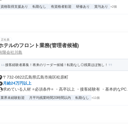
資格取得支援あり
転勤なし
有資格者歓迎
研修あり
賞与あり
+2個
正社員
ホテルのフロント業務(管理者候補)
有限会社川島
接客経験者募集！将来のリーダー候補！転勤なし◎残業ほぼ無し！
〒732-0822広島県広島市南区松原町
月給24万円以上
求めている人材 ⭐必須条件⭐ ・高卒以上 ・接客経験有 ・基本的なPC..
業界未経験歓迎
月平均残業時間20時間以内
転勤なし
+11個