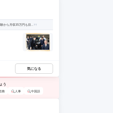
から月収35万円も目...
気になる
ょう
総務
人事
中国語