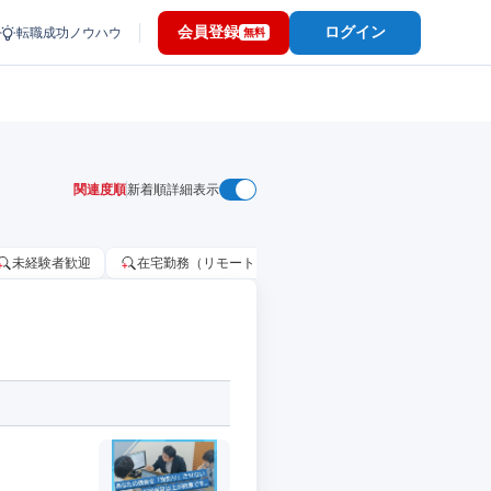
会員登録
ログイン
転職成功ノウハウ
無料
関連度順
新着順
詳細表示
未経験者歓迎
在宅勤務（リモートワーク）OK
家賃補助・住宅手当