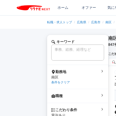
ホーム
オファー
気に
転職・求人トップ
/
広島県
/
広島市
/
南区
/
南
キーワード
847
こだ
勤務地
南区
条件をクリア
職種
こだわり条件
賞与あり