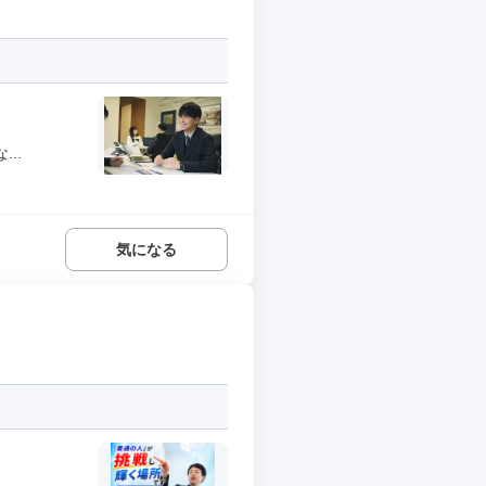
..
気になる