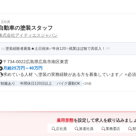
正社員
自動車の塗装スタッフ
株式会社アイティエスジャパン
塗装経験者募集★土日祝休✅年休120✨残業ほぼ無で高収入！
〒734-0022広島県広島市南区東雲
月給25万円～40万円
求めている人材 ＼塗装の実務経験がある方を募集しています／ ⭐必須条
制服あり
年間休日120日以上
バイク通勤OK
+26個
雇用形態
を設定して求人を絞り込みまし
正社員
派遣社員
業務委託
契