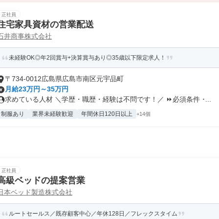
正社員
住宅家具資材の営業配送
石井商事株式会社
未経験OK◎年2回賞与+決算賞与あり◎35歳以下限定求人！
〒734-0012広島県広島市南区元宇品町
月給23万円～35万円
求めている人材 ＼学歴・職歴・経験は不問です！／ ⏩必須条件 ･...
制服あり
業界未経験歓迎
年間休日120日以上
+14個
正社員
高級ベッドの提案営業
日本ベッド製造株式会社
ルートセールス／既存顧客中心／年休128日／フレックスタイム