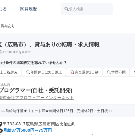
なる
閲覧履歴
求人検索
賞与あり
区（広島市）、賞与ありの転職・求人情報
件
1
〜
100
件目を表示中
わり条件の追加設定を忘れていませんか？
土日祝休み
年間休日120日以上
完全週休2日制
学歴不問
正社員
プログラマー(自社・受託開発)
株式会社アフロフェアーインターネット
前給与保証★リモート可★年間休日126日・完週休2日・土日祝
〒732-0817広島県広島市南区比治山町
月給37万5000円～75万円