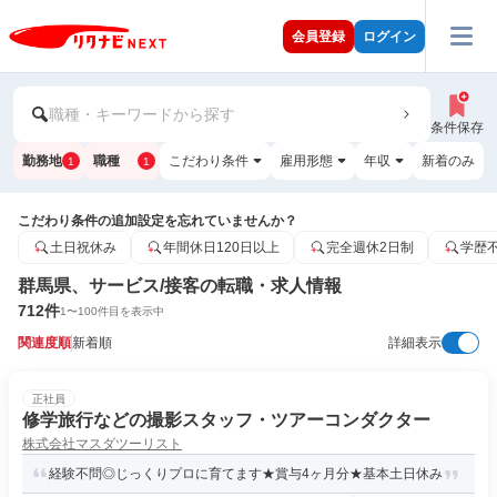
会員登録
ログイン
職種・キーワードから探す
条件保存
勤務地
職種
こだわり条件
雇用形態
年収
新着のみ
1
1
こだわり条件の追加設定を忘れていませんか？
土日祝休み
年間休日120日以上
完全週休2日制
学歴
群馬県、サービス/接客の転職・求人情報
712
件
1
〜
100
件目を表示中
関連度順
新着順
詳細表示
正社員
修学旅行などの撮影スタッフ・ツアーコンダクター
株式会社マスダツーリスト
経験不問◎じっくりプロに育てます★賞与4ヶ月分★基本土日休み