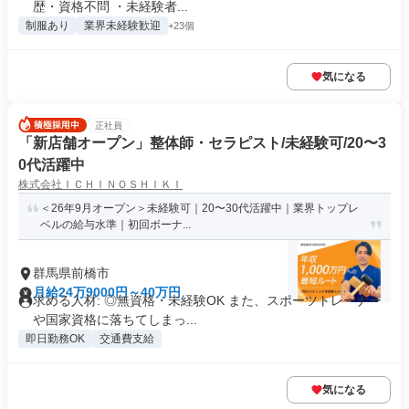
歴・資格不問 ・未経験者...
制服あり
業界未経験歓迎
+23個
気になる
正社員
「新店舗オープン」整体師・セラピスト/未経験可/20〜3
0代活躍中
株式会社ＩＣＨＩＮＯＳＨＩＫＩ
＜26年9月オープン＞未経験可｜20〜30代活躍中｜業界トップレ
ベルの給与水準｜初回ボーナ...
群馬県前橋市
月給24万9000円～40万円
求める人材: ◎無資格・未経験OK また、スポーツトレーナー
や国家資格に落ちてしまっ...
即日勤務OK
交通費支給
気になる