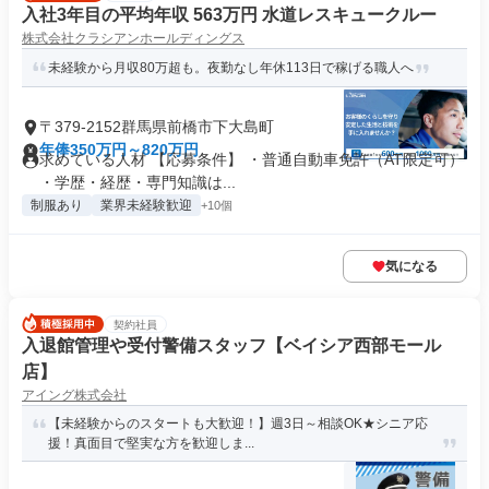
入社3年目の平均年収 563万円 水道レスキュークルー
株式会社クラシアンホールディングス
未経験から月収80万超も。夜勤なし年休113日で稼げる職人へ
〒379-2152群馬県前橋市下大島町
年俸350万円～820万円
求めている人材 【応募条件】 ・普通自動車免許（AT限定可）
・学歴・経歴・専門知識は...
制服あり
業界未経験歓迎
+10個
気になる
契約社員
入退館管理や受付警備スタッフ【ベイシア西部モール
店】
アイング株式会社
【未経験からのスタートも大歓迎！】週3日～相談OK★シニア応
援！真面目で堅実な方を歓迎しま...