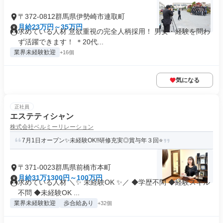
〒372-0812群馬県伊勢崎市連取町
月給23万円～35万円
求めている人材 意欲重視の完全人柄採用！ 男女・経験を問わ
ず活躍できます！ ＊20代...
業界未経験歓迎
+16個
気になる
正社員
エステティシャン
株式会社ベルミーリレーション
7月1日オープン✨未経験OK‼研修充実◎賞与年３回⭐
〒371-0023群馬県前橋市本町
月給31万1300円～100万円
求めている人材 ＼✨ 未経験OK ✨／ ◆学歴不問 ◆経験スキル
不問 ◆未経験OK ...
業界未経験歓迎
歩合給あり
+32個