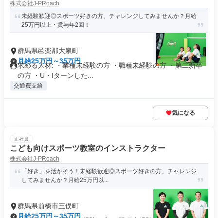
株式会社J-PRoach
未経験歓迎◎スポーツ好きの方、チャレンジしてみませんか？月給
25万円以上・賞与年2回！
群馬県邑楽郡大泉町
月給25万円～35万円
求める人材: ・業種未経験の方 ・職種未経験の方 ・第二新卒
の方 ・U・Iターンした...
交通費支給
気になる
正社員
こども向けスポーツ教室のインストラクター
株式会社J-PRoach
「好き」を活かそう！未経験歓迎◎スポーツ好きの方、チャレンジ
してみませんか？月給25万円以...
群馬県前橋市三俣町
月給25万円～35万円