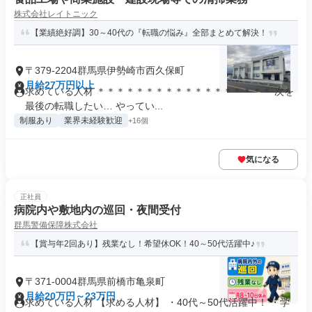
株式会社レイトニック
【業績絶好調】30～40代の『転職の悩み』全部まとめて解決！
〒379-2204群馬県伊勢崎市西久保町
月給27万円以上
求めている人材 ＊＊＊＊＊＊＊＊＊＊＊＊＊＊＊＊＊＊ 次を
最後の転職したい… やってい...
制服あり
業界未経験歓迎
+16個
気になる
正社員
病院内や敷地内の巡回・夜間受付
群馬警備保障株式会社
【賞与年2回あり】残業なし！希望休OK！40～50代活躍中♪
〒371-0004群馬県前橋市亀泉町
月給20万円～23万円
求めている人材 【求める人材】 ・40代～50代活躍中！ ・学