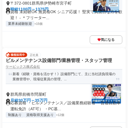
〒372-0801群馬県伊勢崎市宮子町
時給1100円～1375円
資格 未経験OK 無資格OK シニア応援！ 堅実で真面目な方を歓
迎！ - ＊フリーター...
業界未経験歓迎
+15個
気になる
正社員
ビルメンテナンス設備部門/業務管理・スタッフ管理
ケービックス株式会社
新着《経験・資格を活かす！》設備部門にて、主に当社請負現場の
業務管理や、現場従業員の管理、...
群馬県前橋市問屋町
月給30万円～35万円
応募資格 ・ビルメンテナンス／設備業務経験者 ・普通自動車
運転免許（AT可） ・PC基...
制服あり
資格取得支援あり
+12個