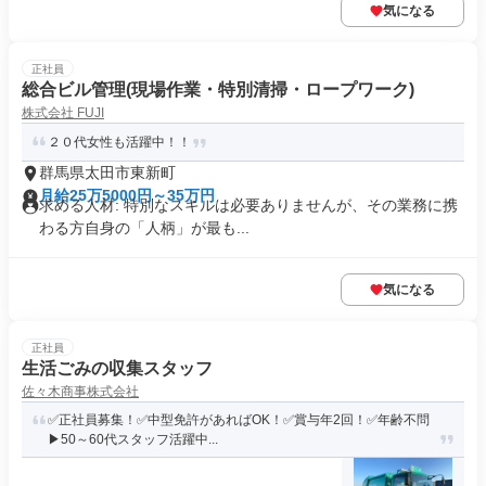
気になる
正社員
総合ビル管理(現場作業・特別清掃・ロープワーク)
株式会社 FUJI
２０代女性も活躍中！！
群馬県太田市東新町
月給25万5000円～35万円
求める人材: 特別なスキルは必要ありませんが、その業務に携
わる方自身の「人柄」が最も...
気になる
正社員
生活ごみの収集スタッフ
佐々木商事株式会社
✅正社員募集！✅中型免許があればOK！✅賞与年2回！✅年齢不問
▶50～60代スタッフ活躍中...