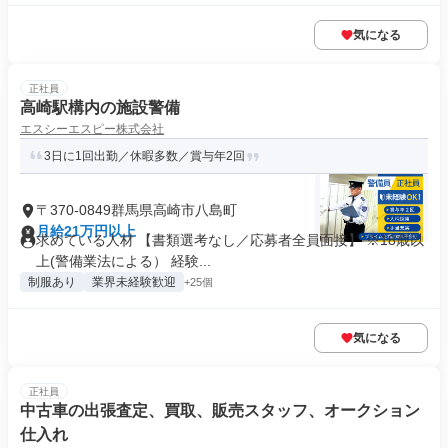
気になる
正社員
高崎駅構内の施設警備
エスシーエスピー株式会社
3日に1回出勤／休暇多数／賞与年2回
〒370-0849群馬県高崎市八島町
月給21万円以上
求めている人材 【書類選考なし／応募者全員面接】 ※18歳以
上(警備業法による） 経験...
制服あり
業界未経験歓迎
+25個
気になる
正社員
中古車の出張査定、買取、販売スタッフ、オークション
仕入れ