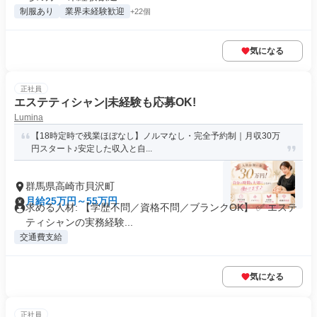
制服あり
業界未経験歓迎
+22個
気になる
正社員
エステティシャン|未経験も応募OK!
Lumina
【18時定時で残業ほぼなし】ノルマなし・完全予約制｜月収30万
円スタート♪安定した収入と自...
群馬県高崎市貝沢町
月給25万円～55万円
求める人材: 【学歴不問／資格不問／ブランクOK】 ✅ エステ
ティシャンの実務経験...
交通費支給
気になる
正社員