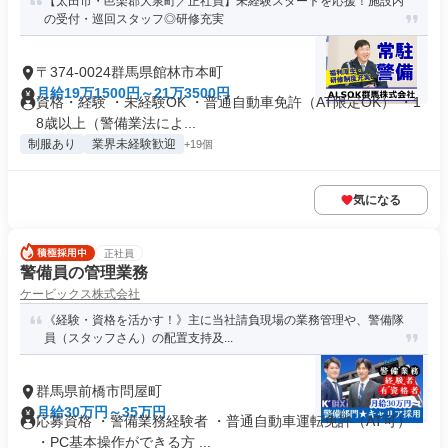
【太田市・邑楽郡大泉町／正社員】未経験スタートを応援！施設内
の受付・巡回スタッフ◎研修充実
〒374-0024群馬県館林市本町
月給19万1500円～21万3500円
資格・経験 ・未経験OK ・普通自動車免許（AT限定OK） ・1
8歳以上（警備業法によ...
制服あり
業界未経験歓迎
+19個
気になる
正社員
警備員の管理業務
ケービックス株式会社
《経験・資格を活かす！》主に当社請負現場の業務管理や、警備隊
員（スタッフさん）の配置支持及...
群馬県前橋市問屋町
月給30万円～35万円
応募資格 ・警備業務経験者 ・普通自動車運転免許（AT可）
・PC基本操作ができる方 ...