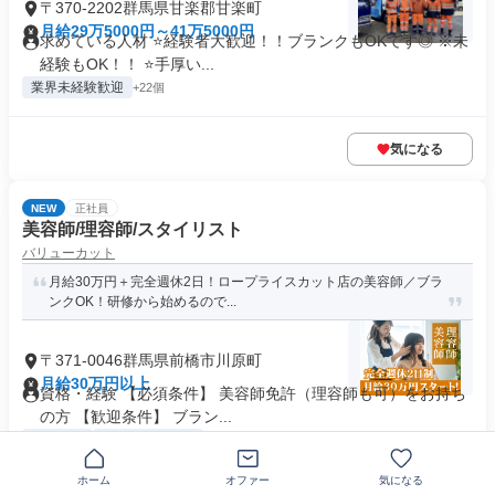
〒370-2202群馬県甘楽郡甘楽町
月給29万5000円～41万5000円
求めている人材 ⭐経験者大歓迎！！ブランクもOKです◎ ※未
経験もOK！！ ⭐手厚い...
業界未経験歓迎
+22個
気になる
NEW
正社員
美容師/理容師/スタイリスト
バリューカット
月給30万円＋完全週休2日！ロープライスカット店の美容師／ブラ
ンクOK！研修から始めるので...
〒371-0046群馬県前橋市川原町
月給30万円以上
資格・経験 【必須条件】 美容師免許（理容師も可）をお持ち
の方 【歓迎条件】 ブラン...
制服あり
主婦・主夫歓迎
+21個
ホーム
オファー
気になる