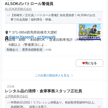
ALSOKのパトロール警備員
ALSOK群馬株式会社
【前橋市／正社員／パトロール警備】知名度抜群！ALSOKのお仕
事で社会貢献！福利厚生・研修...
〒371-0854群馬県前橋市大渡町
月給20万6500円～22万8500円
資格・経験 ・未経験OK ・普通自動車免許（AT限定OK） ・1
8歳以上（警備業法によ...
制服あり
業界未経験歓迎
+19個
気になる
この企業の類似求人を見る
正社員
レンタル品の清掃・倉庫事務スタッフ正社員
上州物産株式会社
年間休日120日！リフレッシュ休暇あり。有給取得実績90%以上。
未経験OK。 頑張り次第で...