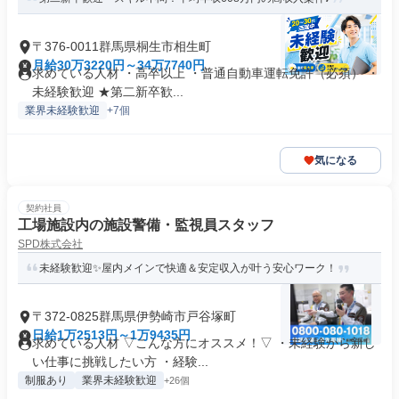
〒376-0011群馬県桐生市相生町
月給30万3220円～34万7740円
求めている人材 ・高卒以上 ・普通自動車運転免許（必須） ・
未経験歓迎 ★第二新卒歓...
業界未経験歓迎
+7個
気になる
契約社員
工場施設内の施設警備・監視員スタッフ
SPD株式会社
未経験歓迎✨屋内メインで快適＆安定収入が叶う安心ワーク！
〒372-0825群馬県伊勢崎市戸谷塚町
日給1万2513円～1万9435円
求めている人材 ▽こんな方にオススメ！▽ ・未経験から新し
い仕事に挑戦したい方 ・経験...
制服あり
業界未経験歓迎
+26個