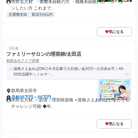
求める人材: ・業種未経験の方 ・職種未経験の方 ・U・Iター
ンしたい方 これまで...
交通費支給
駅近5分以内
気になる
正社員
ファミリーサロンの理容師/太田店
有限会社アクア商事
資格さえあればOK◎今月応募で入社祝い金20万✨️土日休み可｜40-
50代活躍中｜ノルマ・...
群馬県太田市
月給35万円～50万円
求める人材: ✅必須：理容師資格 ⭐️資格さえあればどなたでも
チャレンジ可能 ◆年...
気になる