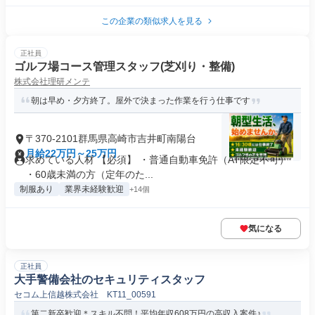
この企業の類似求人を見る
正社員
ゴルフ場コース管理スタッフ(芝刈り・整備)
株式会社理研メンテ
朝は早め・夕方終了。屋外で決まった作業を行う仕事です
〒370-2101群馬県高崎市吉井町南陽台
月給22万円～25万円
求めている人材 【必須】 ・普通自動車免許（AT限定不可）
・60歳未満の方（定年のた...
制服あり
業界未経験歓迎
+14個
気になる
正社員
大手警備会社のセキュリティスタッフ
セコム上信越株式会社 KT11_00591
第二新卒歓迎＊スキル不問！平均年収608万円の高収入案件♪