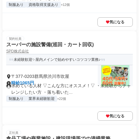
制服あり
資格取得支援あり
+12個
気になる
契約社員
スーパーの施設警備(巡回・カート回収)
SPD株式会社
未経験歓迎✨屋内メインで始めやすいコツコツ業務♪
〒377-0203群馬県渋川市吹屋
時給1065円
求めている人材 ▽こんな方にオススメ！▽ ・未経験からチャ
レンジしたい方 ・落ち着いた...
制服あり
業界未経験歓迎
+22個
気になる
正社員
食品工場や商業施設・建設現場等での清掃業務