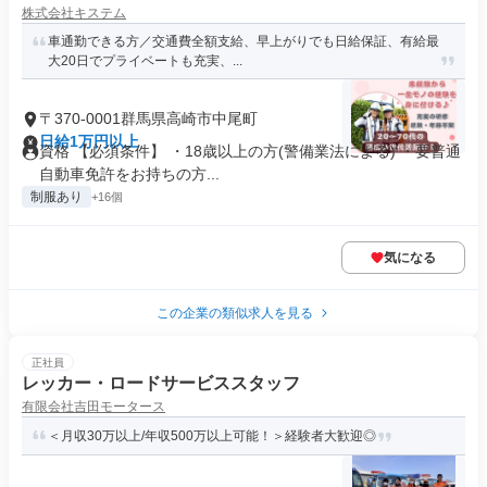
株式会社キステム
車通勤できる方／交通費全額支給、早上がりでも日給保証、有給最
大20日でプライベートも充実、...
〒370-0001群馬県高崎市中尾町
日給1万円以上
資格 【必須条件】 ・18歳以上の方(警備業法による) ・要普通
自動車免許をお持ちの方...
制服あり
+16個
気になる
この企業の類似求人を見る
正社員
レッカー・ロードサービススタッフ
有限会社吉田モータース
＜月収30万以上/年収500万以上可能！＞経験者大歓迎◎