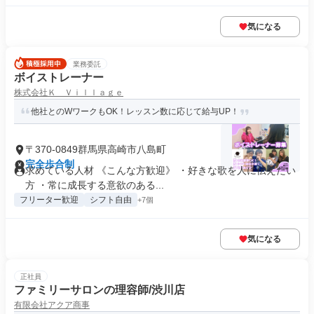
気になる
業務委託
ボイストレーナー
株式会社Ｋ Ｖｉｌｌａｇｅ
他社とのWワークもOK！レッスン数に応じて給与UP！
〒370-0849群馬県高崎市八島町
完全歩合制
求めている人材 《こんな方歓迎》 ・好きな歌を人に伝えたい
方 ・常に成長する意欲のある...
フリーター歓迎
シフト自由
+7個
気になる
正社員
ファミリーサロンの理容師/渋川店
有限会社アクア商事