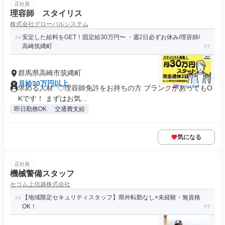
正社員
理容師 スタイリス
株式会社グローバルシステム
安定した給料をGET！固定給30万円〜 ・週2日必ずお休み/理容師/
高崎筑縄町
群馬県高崎市筑縄町
月給30万円以上
求める人材: ◇理容師免許をお持ちの方 ブランクがあってもO
Kです！ まずはお気...
即日勤務OK
交通費支給
気になる
正社員
機械警備スタッフ
セコム上信越株式会社
【地域限定セキュリティスタッフ】県外転勤なし×未経験・無資格
OK！