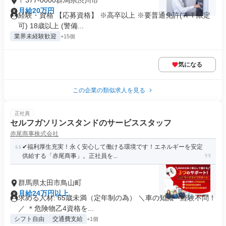
〒377-0000群馬県渋川市
月給20万円
経験・資格 【応募資格】 ※高卒以上 ※要普通免許(ＡＴ限定
可) 18歳以上 (警備...
業界未経験歓迎
+15個
気になる
この企業の類似求人を見る
正社員
セルフガソリンスタンドのサービススタッフ
赤尾商事株式会社
✔福利厚生充実！永く安心して働ける環境です！エネルギーを安定
供給する「赤尾商事」。正社員を...
群馬県太田市鳥山町
月給24万円以上
求める人材: 65歳未満（定年制の為） ＼車の知識・経験不問！
／ ＊危険物乙4資格を...
シフト自由
交通費支給
+1個