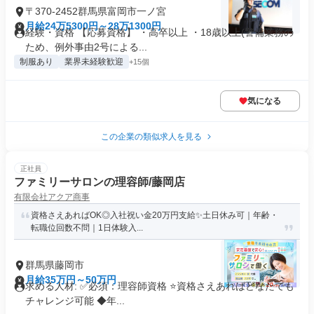
〒370-2452群馬県富岡市一ノ宮
月給24万5300円～28万1300円
経験・資格 【応募資格】 ・高卒以上 ・18歳以上(警備業務の
ため、例外事由2号による...
制服あり
業界未経験歓迎
+15個
気になる
この企業の類似求人を見る
正社員
ファミリーサロンの理容師/藤岡店
有限会社アクア商事
資格さえあればOK◎入社祝い金20万円支給✨️土日休み可｜年齢・
転職位回数不問｜1日体験入...
群馬県藤岡市
月給35万円～50万円
求める人材: ✅必須：理容師資格 ⭐️資格さえあればどなたでも
チャレンジ可能 ◆年...