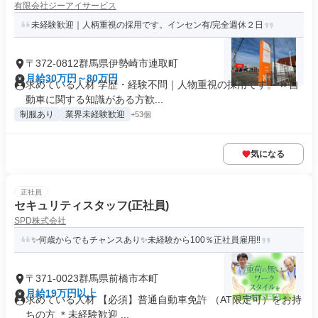
有限会社ジーアイサービス
未経験歓迎｜人柄重視の採用です。インセン有/完全週休２日
〒372-0812群馬県伊勢崎市連取町
月給30万円～80万円
求めている人材 学歴・経験不問｜人物重視の採用です。 ⏩自
動車に関する知識がある方歓...
制服あり
業界未経験歓迎
+53個
気になる
正社員
セキュリティスタッフ(正社員)
SPD株式会社
✨何歳からでもチャンスあり✨未経験から100％正社員雇用‼
〒371-0023群馬県前橋市本町
月給19万円以上
求めている人材 【必須】普通自動車免許 （AT限定可）をお持
ちの方 ＊未経験歓迎 ...