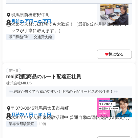
群馬県前橋市野中町
月給22万円～25万円
求める人材: 未経験でも大歓迎！（最初の2か月間は先輩スタ
ッフが丁寧に教えます。） ...
即日勤務OK
交通費支給
気になる
正社員
meiji宅配商品のルート配達正社員
株式会社MILLS
経験が無くても始めやすい！明治の宅配サービスのお仕事！
〒373-0845群馬県太田市泉町
月給28万円～40万円
求めている人材 未経験活躍中 普通自動車運転免許(AT限定可)
業界未経験歓迎
+10個