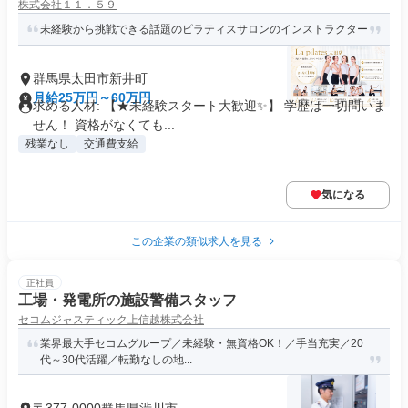
株式会社１１．５９
未経験から挑戦できる話題のピラティスサロンのインストラクター
群馬県太田市新井町
月給25万円～60万円
求める人材: 【★未経験スタート大歓迎✨】 学歴は一切問いま
せん！ 資格がなくても...
残業なし
交通費支給
気になる
この企業の類似求人を見る
正社員
工場・発電所の施設警備スタッフ
セコムジャスティック上信越株式会社
業界最大手セコムグループ／未経験・無資格OK！／手当充実／20
代～30代活躍／転勤なしの地...