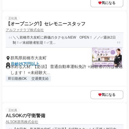
気になる
正社員
【オープニング!】セレモニースタッフ
アルファクラブ株式会社
＼＼前橋市大友町に葬儀のタクセルNEW OPEN！ ／／✅週休2日
制！✅未経験者歓迎！✅主...
群馬県前橋市大友町
月給25万円以上
求める人材: 【必須】 普通自動車運転免許 ⭐経験者の方は優遇
します！ ⭐未経験大...
即日勤務OK
交通費支給
気になる
正社員
ALSOKの守衛警備
ALSOK群馬株式会社