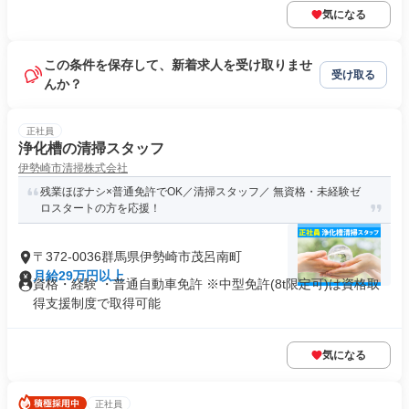
気になる
この条件を保存して、新着求人を受け取りませ
受け取る
んか？
正社員
浄化槽の清掃スタッフ
伊勢崎市清掃株式会社
残業ほぼナシ×普通免許でOK／清掃スタッフ／ 無資格・未経験ゼ
ロスタートの方を応援！
〒372-0036群馬県伊勢崎市茂呂南町
月給29万円以上
資格・経験 ・普通自動車免許 ※中型免許(8t限定可)は資格取
得支援制度で取得可能
気になる
正社員