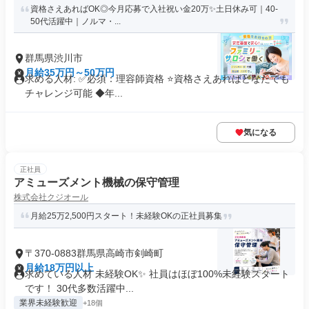
資格さえあればOK◎今月応募で入社祝い金20万✨️土日休み可｜40-
50代活躍中｜ノルマ・...
群馬県渋川市
月給35万円～50万円
求める人材: ✅必須：理容師資格 ⭐️資格さえあればどなたでも
チャレンジ可能 ◆年...
気になる
正社員
アミューズメント機械の保守管理
株式会社クジオール
月給25万2,500円スタート！未経験OKの正社員募集
〒370-0883群馬県高崎市剣崎町
月給18万円以上
求めている人材 未経験OK✨ 社員はほぼ100%未経験スタート
です！ 30代多数活躍中...
業界未経験歓迎
+18個