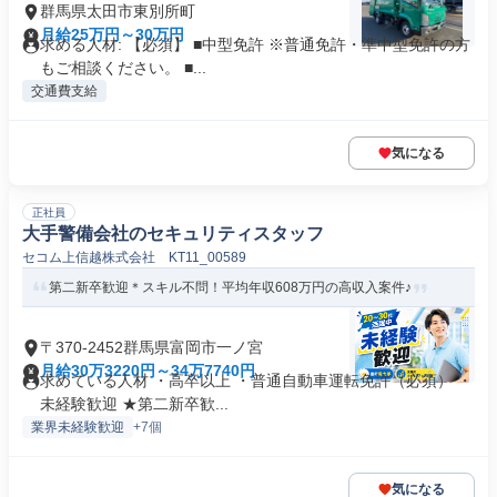
群馬県太田市東別所町
月給25万円～30万円
求める人材: 【必須】 ■中型免許 ※普通免許・準中型免許の方
もご相談ください。 ■...
交通費支給
気になる
正社員
大手警備会社のセキュリティスタッフ
セコム上信越株式会社 KT11_00589
第二新卒歓迎＊スキル不問！平均年収608万円の高収入案件♪
〒370-2452群馬県富岡市一ノ宮
月給30万3220円～34万7740円
求めている人材 ・高卒以上 ・普通自動車運転免許（必須） ・
未経験歓迎 ★第二新卒歓...
業界未経験歓迎
+7個
気になる