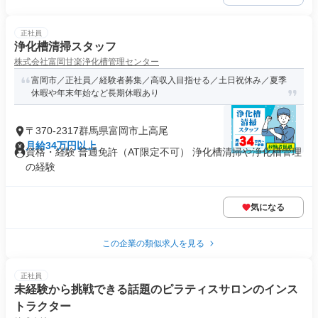
正社員
浄化槽清掃スタッフ
株式会社富岡甘楽浄化槽管理センター
富岡市／正社員／経験者募集／高収入目指せる／土日祝休み／夏季
休暇や年末年始など長期休暇あり
〒370-2317群馬県富岡市上高尾
月給34万円以上
資格・経験 普通免許（AT限定不可） 浄化槽清掃や浄化槽管理
の経験
気になる
この企業の類似求人を見る
正社員
未経験から挑戦できる話題のピラティスサロンのインス
トラクター