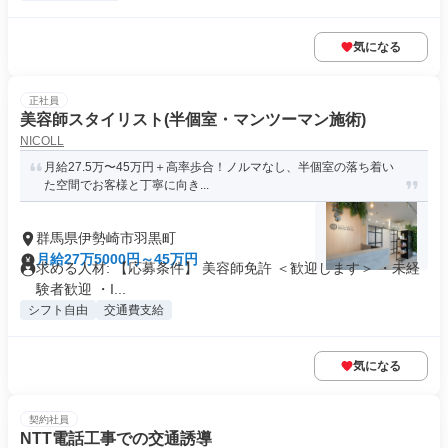
気になる
正社員
美容師スタイリスト(半個室・マンツーマン施術)
NICOLL
月給27.5万〜45万円＋高率歩合！ノルマなし、半個室の落ち着い
た空間でお客様と丁寧に向き...
群馬県伊勢崎市羽黒町
月給27万5000円～45万円
求める人材: 【応募条件】 美容師免許 ＜歓迎します＞ ・未経
験者歓迎 ・I...
シフト自由
交通費支給
気になる
契約社員
NTT電話工事での交通誘導