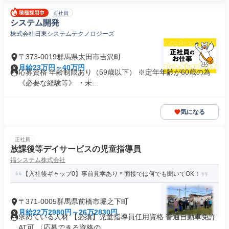
正社員
システム開発
株式会社日東システムテクノロジーズ
〒373-0019群馬県太田市吉沢町
月給23万円～40万円
応募資格 年齢制限あり（59歳以下） ※定年年齢が60歳の為
《必要な経験等》 ・未...
気になる
正社員
放課後等デイサービスの児童指導員
福システム株式会社
【入社後ギャップ0】事前見学あり＊面接では何でも聞いてOK！
〒371-0005群馬県前橋市堀之下町
月給22万2980円～26万2830円
求めている人材 【必須】児童指導員任用資格 普通自動車免許
AT可 〈応募できる資格の...