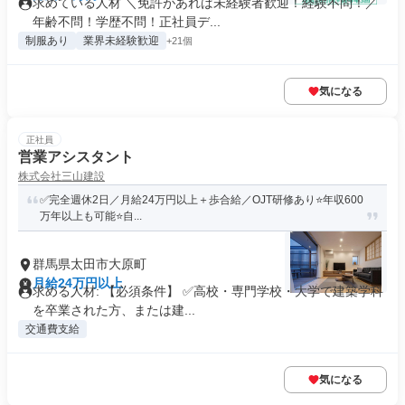
求めている人材 ＼免許があれば未経験者歓迎！経験不問！／
年齢不問！学歴不問！正社員デ...
制服あり
業界未経験歓迎
+21個
気になる
正社員
営業アシスタント
株式会社三山建設
✅完全週休2日／月給24万円以上＋歩合給／OJT研修あり⭐️年収600
万年以上も可能⭐️自...
群馬県太田市大原町
月給24万円以上
求める人材: 【必須条件】 ✅高校・専門学校・大学で建築学科
を卒業された方、または建...
交通費支給
気になる