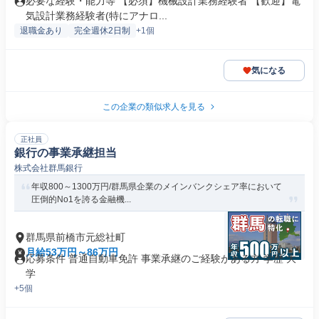
必要な経験・能力等 【必須】機械設計業務経験者 【歓迎】電
気設計業務経験者(特にアナロ...
退職金あり
完全週休2日制
+1個
気になる
この企業の類似求人を見る
正社員
銀行の事業承継担当
株式会社群馬銀行
年収800～1300万円/群馬県企業のメインバンクシェア率において
圧倒的No1を誇る金融機...
群馬県前橋市元総社町
月給53万円～86万円
応募条件 普通自動車免許 事業承継のご経験がある方 学歴 大
学
+5個