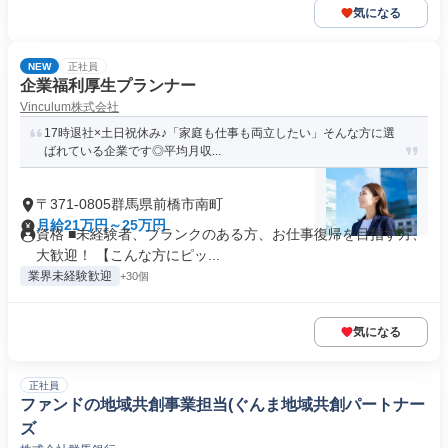
気になる
NEW
正社員
企業福利厚生プランナー
Vinculum株式会社
17時退社×土日祝休み♪「家庭も仕事も両立したい」そんな方に選
ばれている企業です◎平均月収...
〒371-0805群馬県前橋市南町
月給21万円～25万円
資格 ■未経験者、ブランクのある方、お仕事復帰を目指す方、
大歓迎！ 【こんな方にピッ...
業界未経験歓迎
+30個
気になる
正社員
ファンドの地域共創事業担当(ぐんま地域共創パートナー
ズ