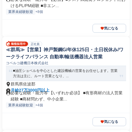
けるPL/PM経験 ■非エン...
業界未経験歓迎
+8個
気になる
正社員
≪群馬≫【営業】神戸製鋼G/年休125日・土日祝休み/ワ
ークライフバランス 自動車/輸送機器法人営業
コベルコ建機日本株式会社
■油圧ショベルを中心とした建設機械の営業をお任せします。営業
方法は主に、ルート営業となり、...
群馬県佐波郡
月給27万3000円以上
必要な経験・能力等 【いずれか必須】 ■有形商材の法人営業
経験 ■商材問わず、中小企業...
業界未経験歓迎
+4個
気になる