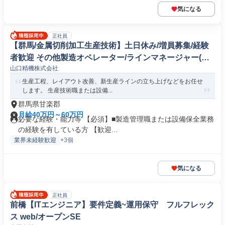
気になる
正社員
【群馬/金属切削加工生産技術】土日休み/増員募集/経験
者歓迎 その他製造オペレーター/ラインマネージャー(機
山口精機株式会社
械/電気/電子製品専門職)
生産工程、レイアウト改善、新生産ラインの立ち上げなどをお任せ
します。 生産技術職または設備...
群馬県甘楽郡
月給40万円～60万円
必要な経験・能力等 【必須】■製造管理職または設備保全業務
の経験を有している方 【歓迎...
業界未経験歓迎
+3個
気になる
正社員
前橋【ITエンジニア】要件定義~運用保守 フルフレック
ス web/オープンSE