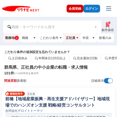
会員登録
ログイン
職種・キーワードから探す
条件保存
勤務地
職種
こだわり条件
正社員
年収
新着のみ
1
こだわり条件の追加設定を忘れていませんか？
土日祝休み
年間休日120日以上
完全週休2日制
学歴
群馬県、正社員の中小企業の転職・求人情報
101
件
1
〜
100
件目を表示中
関連度順
新着順
詳細表示
正社員
前橋【地域産業振興・再生支援アドバイザリー】地域現
場でのハンズオン支援 戦略/経営コンサルタント
合同会社デロイトトーマツ