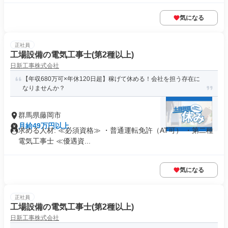
気になる
正社員
工場設備の電気工事士(第2種以上)
日新工事株式会社
【年収680万可×年休120日超】稼げて休める！会社を担う存在に
なりませんか？
群馬県藤岡市
月給49万円以上
求める人材: ≪必須資格≫ ・普通運転免許（AT可） ・第二種
電気工事士 ≪優遇資...
気になる
正社員
工場設備の電気工事士(第2種以上)
日新工事株式会社