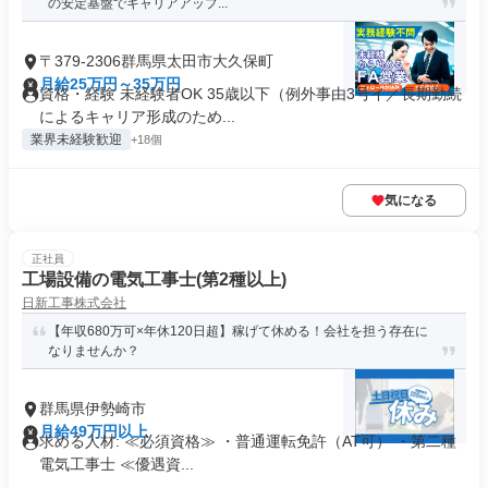
の安定基盤でキャリアアップ...
〒379-2306群馬県太田市大久保町
月給25万円～35万円
資格・経験 未経験者OK 35歳以下（例外事由3号イ／長期勤続
によるキャリア形成のため...
業界未経験歓迎
+18個
気になる
正社員
工場設備の電気工事士(第2種以上)
日新工事株式会社
【年収680万可×年休120日超】稼げて休める！会社を担う存在に
なりませんか？
群馬県伊勢崎市
月給49万円以上
求める人材: ≪必須資格≫ ・普通運転免許（AT可） ・第二種
電気工事士 ≪優遇資...