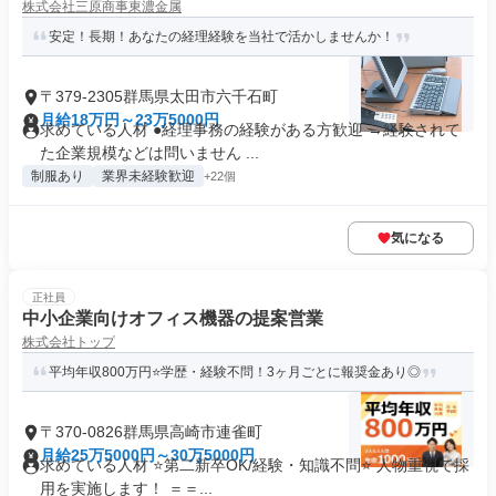
株式会社三原商事東濃金属
安定！長期！あなたの経理経験を当社で活かしませんか！
〒379-2305群馬県太田市六千石町
月給18万円～23万5000円
求めている人材 ●経理事務の経験がある方歓迎 →経験されて
た企業規模などは問いません ...
制服あり
業界未経験歓迎
+22個
気になる
正社員
中小企業向けオフィス機器の提案営業
株式会社トップ
平均年収800万円⭐学歴・経験不問！3ヶ月ごとに報奨金あり◎
〒370-0826群馬県高崎市連雀町
月給25万5000円～30万5000円
求めている人材 ⭐第二新卒OK/経験・知識不問⭐ 人物重視で採
用を実施します！ ＝＝...