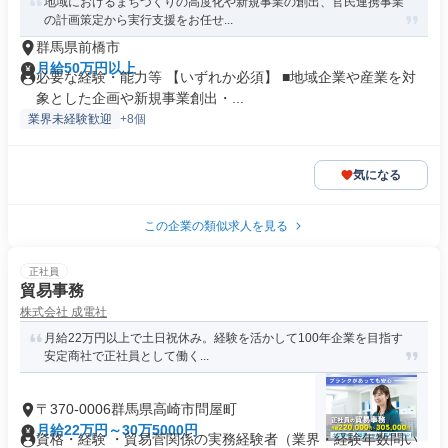
地域におけるまちづくりの高度化や新規事業の創出、官民連携事業
の計画策定から実行支援をお任せ...
群馬県前橋市
月給50万円以上
必要な経験・能力等 【いずれか必須】 ■地域企業や産業を対
象とした企画や新規事業創出・...
業界未経験歓迎
+8個
気になる
この企業の類似求人を見る
正社員
貿易事務
株式会社 成電社
月給22万円以上で土日祝休み。経験を活かして100年企業を目指す
安定商社で正社員として働く...
〒370-0006群馬県高崎市問屋町
月給22万円～30万5000円
資格・経験 ・貿易菅関係の実務経験者（業界・経験年数問い