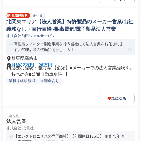
正社員
北関東エリア【法人営業】特許製品のメーカー営業/出社
義務なし・直行直帰 機械/電気/電子製品法人営業
株式会社前田シェルサービス
高性能フィルター製造事業を行う当社にて法人営業をお任せしま
す。代理店等の依頼に同行し、大手...
群馬県高崎市
月給22万円～28万円
必要な経験・能力等 【必須】■メーカーでの法人営業経験をお
持ちの方■普通自動車免許 【...
業界未経験歓迎
退職金あり
気になる
正社員
法人営業
株式会社 成電社
【エレクトロニクスの専門商社】【年間休日126日】 創業75年超