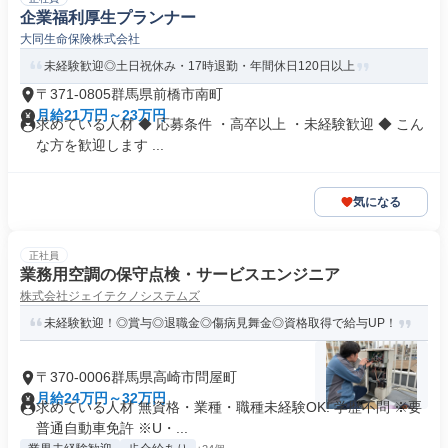
企業福利厚生プランナー
大同生命保険株式会社
未経験歓迎◎土日祝休み・17時退勤・年間休日120日以上
〒371-0805群馬県前橋市南町
月給21万円～23万円
求めている人材 ◆ 応募条件 ・高卒以上 ・未経験歓迎 ◆ こん
な方を歓迎します ...
気になる
正社員
業務用空調の保守点検・サービスエンジニア
株式会社ジェイテクノシステムズ
未経験歓迎！◎賞与◎退職金◎傷病見舞金◎資格取得で給与UP！
〒370-0006群馬県高崎市問屋町
月給24万円～32万円
求めている人材 無資格・業種・職種未経験OK! 学歴不問 ※要
普通自動車免許 ※U・...