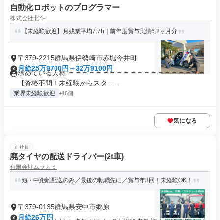
自動化ロボットのプログラマー
株式会社北斗
【未経験歓迎】月残業平均7.7h｜前年度賞与実績6.2ヶ月分
〒379-2215群馬県伊勢崎市赤堀今井町
月給25万9700円～32万9100円
求めている人材 ＝＝＝＝＝＝＝＝＝＝＝＝＝＝＝＝＝＝＝＝
【資格不問！未経験からスター...
業界未経験歓迎
+16個
気になる
正社員
廃タイヤの配送ドライバー(2t車)
有限会社ムラカミ
短・中距離配送のみ／最後の転職先に／賞与年3回！未経験OK！
〒379-0135群馬県安中市郷原
月給26万円