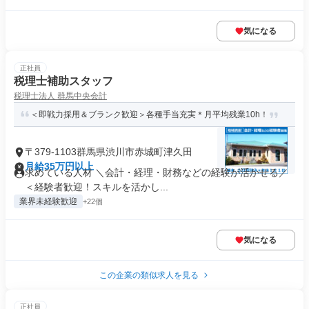
気になる
正社員
税理士補助スタッフ
税理士法人 群馬中央会計
＜即戦力採用＆ブランク歓迎＞各種手当充実＊月平均残業10h！
〒379-1103群馬県渋川市赤城町津久田
月給35万円以上
求めている人材 ＼会計・経理・財務などの経験が活かせる／
＜経験者歓迎！スキルを活かし...
業界未経験歓迎
+22個
気になる
この企業の類似求人を見る
正社員