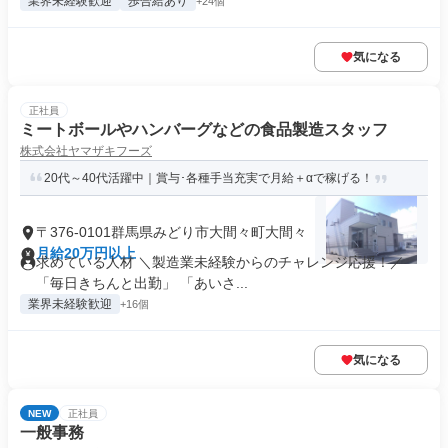
業界未経験歓迎
歩合給あり
+24個
気になる
正社員
ミートボールやハンバーグなどの食品製造スタッフ
株式会社ヤマザキフーズ
20代～40代活躍中｜賞与･各種手当充実で月給＋αで稼げる！
〒376-0101群馬県みどり市大間々町大間々
月給20万円以上
求めている人材 ＼製造業未経験からのチャレンジ応援！／
「毎日きちんと出勤」 「あいさ...
業界未経験歓迎
+16個
気になる
NEW
正社員
一般事務