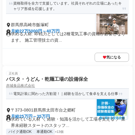
資格取得を全力で支援しています。社員それぞれの立場にあったキ
ャリア形成を応援します。
群馬県高崎市飯塚町
月給22万5000円～40万円
求める人材: 即戦力としては2種電気工事の資格が必要となり
ます。 施工管理技士の資...
気になる
正社員
パスタ・うどん・乾麺工場の設備保全
赤城食品株式会社
電気計装に関わった方歓迎！｜経験を活かして食卓を支える仕事
〒373-0801群馬県太田市台之郷町
月給25万円～35万円
求めている人材 ＼ 経験・知識を活かして工場を支える ／ 業
界未経験スタートのスタッフ...
バイク通勤OK
車通勤OK
+13個