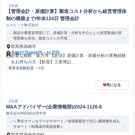
正社員
【管理会計・原価計算】製造コスト分析から経営管理体
制の構築まで/年休124日 管理会計
エスビック株式会社
新設の事業管理室にて、原価計算・分析を中心とした経営数値の管
理業務を担当。製造コストの可視...
群馬県高崎市
月給27万4000円～31万円
必要な経験・能力等 【必須】原価計算・原価分析の実務経験
をお持ちの方 【歓迎】工業簿記...
業界未経験歓迎
+3個
気になる
正社員
M&Aアドバイザー(企業情報部)/2024-1126-8
株式会社M&A総合研究所
＼専任カウンセラーがサポート／地域密着型で安心♪履歴書作成も
サポート！転職成功実績多数⭐️
群馬県高崎市栄町