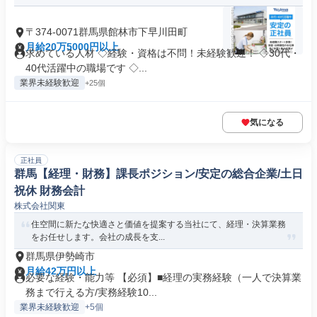
〒374-0071群馬県館林市下早川田町
月給20万5000円以上
求めている人材 ◇経験・資格は不問！未経験歓迎！ ◇30代・
40代活躍中の職場です ◇...
業界未経験歓迎
+25個
気になる
正社員
群馬【経理・財務】課長ポジション/安定の総合企業/土日
祝休 財務会計
株式会社関東
住空間に新たな快適さと価値を提案する当社にて、経理・決算業務
をお任せします。会社の成長を支...
群馬県伊勢崎市
月給42万円以上
必要な経験・能力等 【必須】■経理の実務経験（一人で決算業
務まで行える方/実務経験10...
業界未経験歓迎
+5個