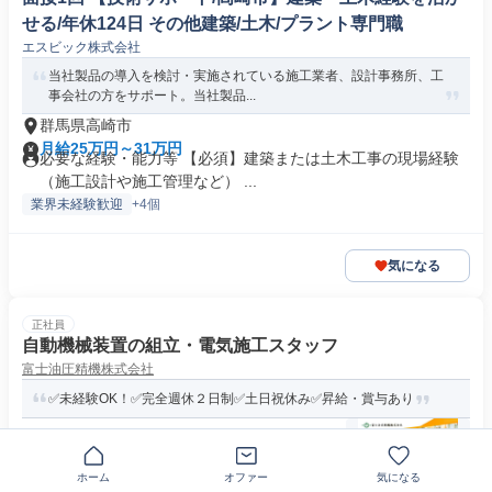
せる/年休124日 その他建築/土木/プラント専門職
エスビック株式会社
当社製品の導入を検討・実施されている施工業者、設計事務所、工
事会社の方をサポート。当社製品...
群馬県高崎市
月給25万円～31万円
必要な経験・能力等 【必須】建築または土木工事の現場経験
（施工設計や施工管理など） ...
業界未経験歓迎
+4個
気になる
正社員
自動機械装置の組立・電気施工スタッフ
富士油圧精機株式会社
✅未経験OK！✅完全週休２日制✅土日祝休み✅昇給・賞与あり
〒379-2101群馬県前橋市泉沢町
ホーム
オファー
気になる
月給20万円～30万円
求めている人材 ✅普通自動車運転免許(AT限定可)