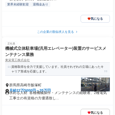
業界未経験歓迎
退職金あり
気になる
この企業の類似求人を見る
正社員
機械式立体駐車場(汎用エレベーター)装置のサービスメ
ンテナンス業務
東栄電工株式会社
資格取得を全力で支援しています。社員それぞれの立場にあったキ
ャリア形成を応援します。
群馬県高崎市飯塚町
月給22万5000円～35万円
求める人材: 各種機械操作・メンテナンスの経験者、2種電気
工事士の有資格の方優遇致し...
気になる