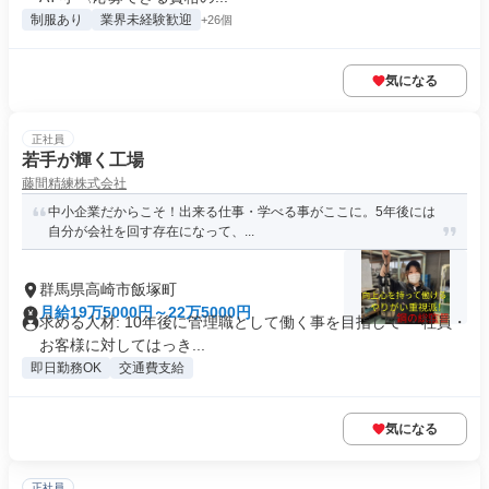
制服あり
業界未経験歓迎
+26個
気になる
正社員
若手が輝く工場
藤間精練株式会社
中小企業だからこそ！出来る仕事・学べる事がここに。5年後には
自分が会社を回す存在になって、...
群馬県高崎市飯塚町
月給19万5000円～22万5000円
求める人材: 10年後に管理職として働く事を目指して ・社員・
お客様に対してはっき...
即日勤務OK
交通費支給
気になる
正社員