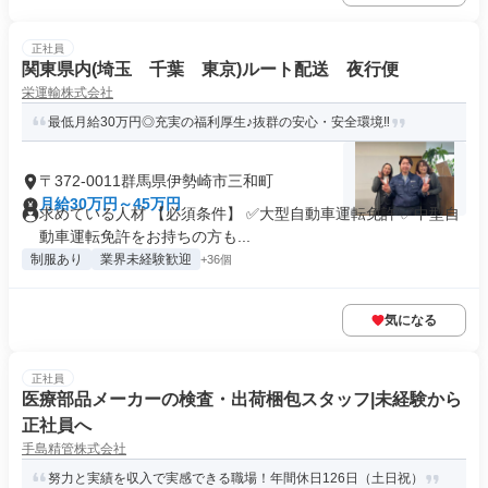
正社員
関東県内(埼玉 千葉 東京)ルート配送 夜行便
栄運輸株式会社
最低月給30万円◎充実の福利厚生♪抜群の安心・安全環境‼
〒372-0011群馬県伊勢崎市三和町
月給30万円～45万円
求めている人材 【必須条件】 ✅大型自動車運転免許 ✅中型自
動車運転免許をお持ちの方も...
制服あり
業界未経験歓迎
+36個
気になる
正社員
医療部品メーカーの検査・出荷梱包スタッフ|未経験から
正社員へ
手島精管株式会社
努力と実績を収入で実感できる職場！年間休日126日（土日祝）