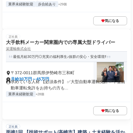
業界未経験歓迎
歩合給あり
+29個
気になる
正社員
大手飲料メーカー関東圏内での専属大型ドライバー
栄運輸株式会社
最低月給30万円◎充実の福利厚生♪抜群の安心・安全環境‼
〒372-0011群馬県伊勢崎市三和町
月給30万円～45万円
求めている人材 【必須条件】 ✅大型自動車運転免許 ✅中型自
動車運転免許をお持ちの方も...
業界未経験歓迎
+28個
気になる
正社員
面接1回 【技術サポート/高崎市】建築・土木経験を活か