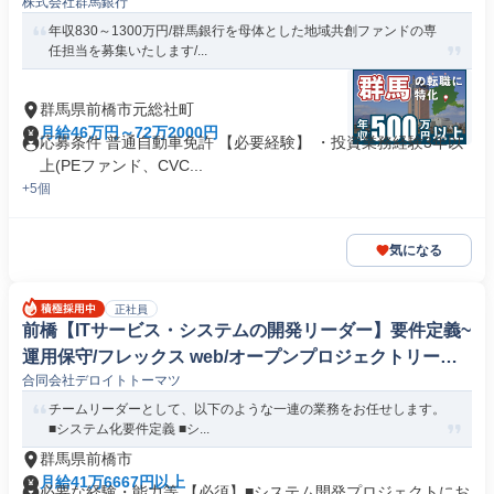
株式会社群馬銀行
年収830～1300万円/群馬銀行を母体とした地域共創ファンドの専
任担当を募集いたします/...
群馬県前橋市元総社町
月給46万円～72万2000円
応募条件 普通自動車免許 【必要経験】 ・投資業務経験3年以
上(PEファンド、CVC...
+5個
気になる
正社員
前橋【ITサービス・システムの開発リーダー】要件定義~
運用保守/フレックス web/オープンプロジェクトリーダ
合同会社デロイトトーマツ
ー
チームリーダーとして、以下のような一連の業務をお任せします。
■システム化要件定義 ■シ...
群馬県前橋市
月給41万6667円以上
必要な経験・能力等 【必須】■システム開発プロジェクトにお