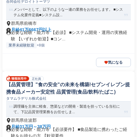
合同会社デロイトトーマツ
メンバーとして、以下のような一連の業務をお任せします。 ■シス
テム化要件定義■システム設...
群馬県前橋市
月給41万6667円以上
必要な経験・能力等 【必須】 ■システム開発・運用の実務経
験 【いずれか歓迎】■コン...
業界未経験歓迎
+8個
気になる
正社員
【品質管理】"食の安全"の未来を構築!セブンイレブン提
携食品メーカー安定性 品質管理(食品/飲料/たばこ)
タマムラデリカ株式会社
調理麺を主体に軽食、惣菜などの開発・製造を担っている当社に
て、下記品質管理業務をお任せしま...
群馬県佐波郡
月給31万円～38万円
必要な経験・能力等 【必須要件】 ■食品製造に携わったご経
験をお持ちの方 【歓迎要件...