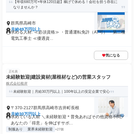
【年収680万可×年休120日超】稼げて休める！会社を担う存在に
なりませんか？
群馬県高崎市
月給49万円以上
求める人材: ≪必須資格≫ ・普通運転免許（AT可） ・第二種
電気工事士 ≪優遇資...
気になる
正社員
未経験歓迎|建設資材(屋根材など)の営業スタッフ
株式会社根岸
未経験歓迎｜月給30万円以上｜100年以上の安定企業で安心
〒370-2127群馬県高崎市吉井町長根
月給30万円以上
求めている人材 ＼未経験歓迎＊普免あればその他資格不問／
あなたの「得意」を伸ばすサポ...
制服あり
業界未経験歓迎
+27個