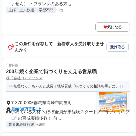
ません） ・ブランクのある方も...
主婦・主夫歓迎
学歴不問
+9個
気になる
この条件を保存して、新着求人を受け取りませ
受け取る
んか？
正社員
200年続く企業で街づくりを支える営業職
株式会社コムテックス
無理なく、ちゃんと成長｜地域貢献「街づくりの相談相手」に。
〒370-0006群馬県高崎市問屋町
月給30万円以上
求めている人材 ＼ほぼ全員が未経験スタート／ “街づくりのプ
ロ” の育成実績多数！ 前...
業界未経験歓迎
+19個