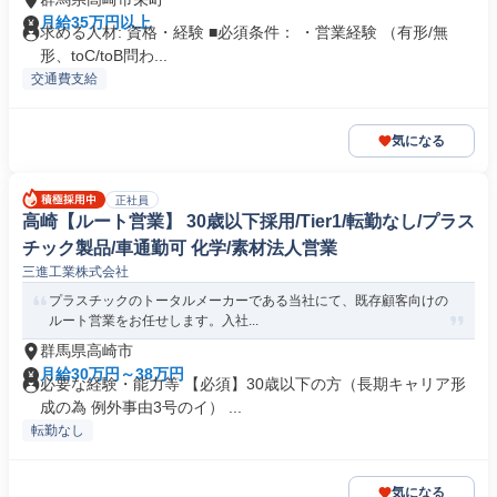
月給35万円以上
求める人材: 資格・経験 ■必須条件： ・営業経験 （有形/無
形、toC/toB問わ...
交通費支給
気になる
正社員
高崎【ルート営業】 30歳以下採用/Tier1/転勤なし/プラス
チック製品/車通勤可 化学/素材法人営業
三進工業株式会社
プラスチックのトータルメーカーである当社にて、既存顧客向けの
ルート営業をお任せします。入社...
群馬県高崎市
月給30万円～38万円
必要な経験・能力等 【必須】30歳以下の方（長期キャリア形
成の為 例外事由3号のイ） ...
転勤なし
気になる