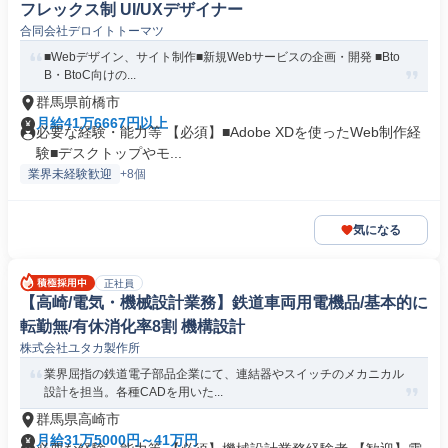
フレックス制 UI/UXデザイナー
合同会社デロイトトーマツ
■Webデザイン、サイト制作■新規Webサービスの企画・開発 ■Bto
B・BtoC向けの...
群馬県前橋市
月給41万6667円以上
必要な経験・能力等 【必須】■Adobe XDを使ったWeb制作経
験■デスクトップやモ...
業界未経験歓迎
+8個
気になる
正社員
【高崎/電気・機械設計業務】鉄道車両用電機品/基本的に
転勤無/有休消化率8割 機構設計
株式会社ユタカ製作所
業界屈指の鉄道電子部品企業にて、連結器やスイッチのメカニカル
設計を担当。各種CADを用いた...
群馬県高崎市
月給31万5000円～41万円