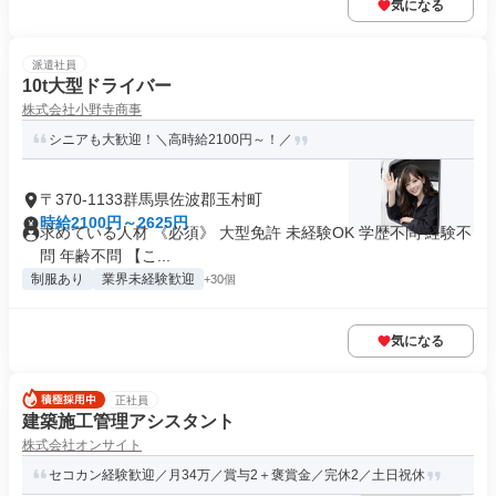
気になる
派遣社員
10t大型ドライバー
株式会社小野寺商事
シニアも大歓迎！＼高時給2100円～！／
〒370-1133群馬県佐波郡玉村町
時給2100円～2625円
求めている人材 《必須》 大型免許 未経験OK 学歴不問 経験不
問 年齢不問 【こ...
制服あり
業界未経験歓迎
+30個
気になる
正社員
建築施工管理アシスタント
株式会社オンサイト
セコカン経験歓迎／月34万／賞与2＋褒賞金／完休2／土日祝休