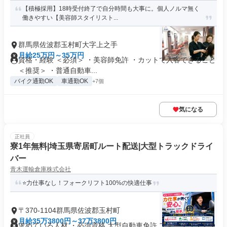
【積極採用】18時受付終了で自分時間も大事に。個人ノルマ無く
働きやすい【美容師スタイリスト...
群馬県佐波郡玉村町大字上之手
月給25万円～35万円
資格・経験 ＜必須＞ ・美容師免許 ・カットで入客できること
＜推奨＞ ・普通自動車...
バイク通勤OK
車通勤OK
+7個
気になる
正社員
寮1年無料|埼玉県寄居町ルート配送|大型トラックドライ
バー
青木運輸倉庫株式会社
⭐️力仕事なし！フォークリフト100%の快適仕事
〒370-1104群馬県佐波郡玉村町
月給35万3800円～37万3800円
求めている人材 ・必須資格 大型自動車免許 フォークリフト免