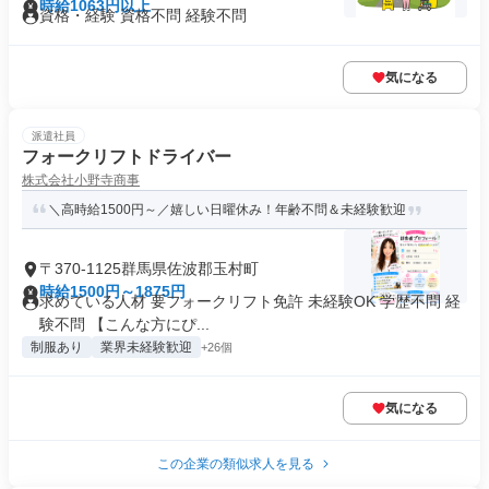
時給1063円以上
資格・経験 資格不問 経験不問
気になる
派遣社員
フォークリフトドライバー
株式会社小野寺商事
＼高時給1500円～／嬉しい日曜休み！年齢不問＆未経験歓迎
〒370-1125群馬県佐波郡玉村町
時給1500円～1875円
求めている人材 要フォークリフト免許 未経験OK 学歴不問 経
験不問 【こんな方にぴ...
制服あり
業界未経験歓迎
+26個
気になる
この企業の類似求人を見る