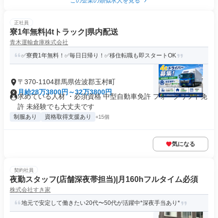
この企業の類似求人を見る
正社員
寮1年無料|4tトラック|県内配送
青木運輸倉庫株式会社
✅寮費1年無料！✅毎日日帰り！✅移住転職も即スタートOK
〒370-1104群馬県佐波郡玉村町
月給28万3800円～32万3800円
求めている人材 ・必須資格 中型自動車免許 フォークリフト免
許 未経験でも大丈夫です
制服あり
資格取得支援あり
+15個
気になる
契約社員
夜勤スタッフ(店舗深夜帯担当)|月160hフルタイム必須
株式会社すき家
地元で安定して働きたい20代〜50代が活躍中*深夜手当あり*