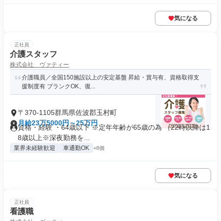
気になる
正社員
介護スタッフ
株式会社 ヴァティー
介護職員／全国150施設以上の安定基盤 昇給・賞与有、資格取得支
援制度有 ブランクOK、復...
〒370-1105群馬県佐波郡玉村町
月給23万5000円～25万円
資格・経験 ・64歳以下 ※定年年齢が65歳の為 （22時以降は1
8歳以上※深夜勤務を...
業界未経験歓迎
車通勤OK
+8個
気になる
正社員
看護職