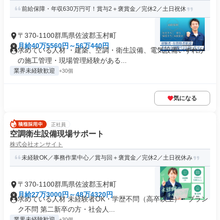
前給保障・年収630万円可！賞与2＋褒賞金／完休2／土日祝休
〒370-1100群馬県佐波郡玉村町
月給40万5560円～56万440円
求めている人材 ・建築、空調・衛生設備、電気設備いずれか
の施工管理・現場管理経験がある...
業界未経験歓迎
+30個
気になる
正社員
空調衛生設備現場サポート
株式会社オンサイト
未経験OK／事務作業中心／賞与回＋褒賞金／完休2／土日祝休み
〒370-1100群馬県佐波郡玉村町
月給27万3000円～48万4320円
求めている人材 未経験者OK・学歴不問（高卒以上）・ブラン
ク不問 第二新卒の方・社会人...
業界未経験歓迎
+30個