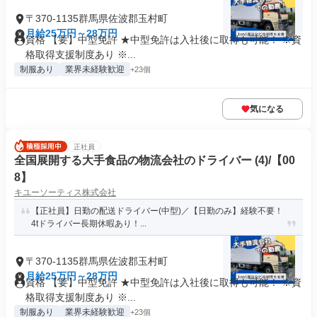
〒370-1135群馬県佐波郡玉村町
月給25万円～28万円
資格 【要】中型免許 ★中型免許は入社後に取得も可能！ ※資
格取得支援制度あり ※...
制服あり
業界未経験歓迎
+23個
気になる
正社員
全国展開する大手食品の物流会社のドライバー (4)/【00
8】
キユーソーティス株式会社
【正社員】日勤の配送ドライバー(中型)／【日勤のみ】経験不要！
4tドライバー長期休暇あり！...
〒370-1135群馬県佐波郡玉村町
月給25万円～28万円
資格 【要】中型免許 ★中型免許は入社後に取得も可能！ ※資
格取得支援制度あり ※...
制服あり
業界未経験歓迎
+23個