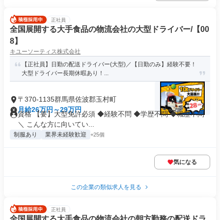
正社員
全国展開する大手食品の物流会社の大型ドライバー/【00
8】
キユーソーティス株式会社
【正社員】日勤の配送ドライバー(大型)／【日勤のみ】経験不要！
大型ドライバー長期休暇あり！...
〒370-1135群馬県佐波郡玉村町
月給26万円～29万円
資格 【要】大型免許必須 ◆経験不問 ◆学歴不問 ◆職歴不問
＼ こんな方に向いてい...
制服あり
業界未経験歓迎
+25個
気になる
この企業の類似求人を見る
正社員
全国展開する大手食品の物流会社の朝方勤務の配送ドラ