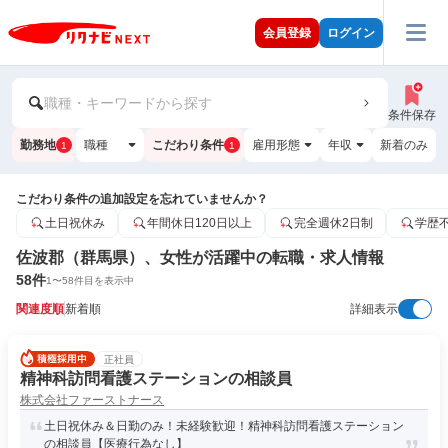
会員登録
ログイン
職種・キーワードから探す
条件保存
勤務地
職種
こだわり条件
雇用形態
年収
新着のみ
1
1
こだわり条件の追加設定を忘れていませんか？
土日祝休み
年間休日120日以上
完全週休2日制
学歴
佐波郡（群馬県）、女性が活躍中の転職・求人情報
58
件
1
〜
58
件目を表示中
関連度順
新着順
詳細表示
正社員
精神科訪問看護ステーションの相談員
株式会社ファーストナース
土日祝休み＆日勤のみ！未経験歓迎！精神科訪問看護ステーション
の相談員【医療行為なし】