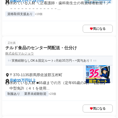
月給25万円～29万円
求めている人材 ＼正看護師・歯科衛生士の有資格者歓迎！／
－－－－－－－－－－－－－...
資格取得支援あり
+19個
気になる
正社員
チルド食品のセンター間配送・仕分け
株式会社マルジョウ
実務経験なしOK＆固定ルート♪月給35万円～+賞与あり！
〒370-1135群馬県佐波郡玉村町
月給35万円以上
求めている人材 ■65歳までの方（定年65歳の為） 【必須】 ＊
中型免許（４ｔを使用...
制服あり
業界未経験歓迎
+23個
気になる