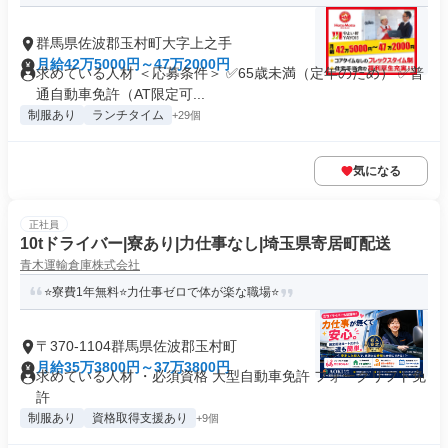
群馬県佐波郡玉村町大字上之手
月給42万5000円～47万2000円
求めている人材 ＜応募条件＞ ✅65歳未満（定年のため） ✅普
通自動車免許（AT限定可...
制服あり
ランチタイム
+29個
気になる
正社員
10tドライバー|寮あり|力仕事なし|埼玉県寄居町配送
青木運輸倉庫株式会社
⭐️寮費1年無料⭐️力仕事ゼロで体が楽な職場⭐️
〒370-1104群馬県佐波郡玉村町
月給35万3800円～37万3800円
求めている人材 ・必須資格 大型自動車免許 フォークリフト免
許
制服あり
資格取得支援あり
+9個