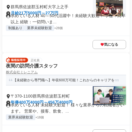
群馬県佐波郡玉村町大字上之手
月給21万5000円～27万円
求めている人材 40～50代活躍中！未経験大歓迎！ 学歴：高卒
以上 経験：一切問いま...
制服あり
業界未経験歓迎
+28個
気になる
正社員
夜間の訪問介護スタッフ
株式会社ミレニアム
【未経験から専門職へ】年収600万可能！これからのキャリアを
〒370-1100群馬県佐波郡玉村町
年俸400万4000円～456万4000円
求めている人材 未経験大歓迎！ 様々な業界からの転職者がい
ます。 営業や、接客、飲食、...
業界未経験歓迎
+18個