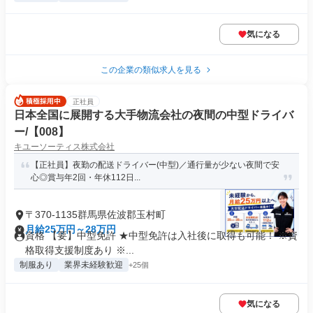
気になる
この企業の類似求人を見る
正社員
日本全国に展開する大手物流会社の夜間の中型ドライバ
ー/【008】
キユーソーティス株式会社
【正社員】夜勤の配送ドライバー(中型)／通行量が少ない夜間で安
心◎賞与年2回・年休112日...
〒370-1135群馬県佐波郡玉村町
月給25万円～28万円
資格 【要】中型免許 ★中型免許は入社後に取得も可能！ ※資
格取得支援制度あり ※...
制服あり
業界未経験歓迎
+25個
気になる