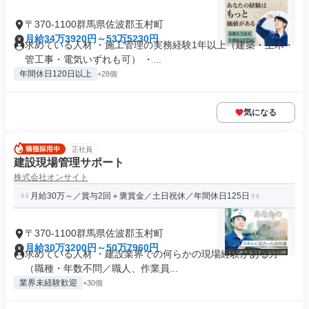
〒370-1100群馬県佐波郡玉村町
月給34万3920円～53万5230円
求めている人材 ・施工管理の実務経験1年以上（建築・土木・
管工事・電気いずれも可） ・...
年間休日120日以上
+28個
気になる
正社員
建設現場管理サポート
株式会社オンサイト
月給30万～／賞与2回＋褒賞金／土日祝休／年間休日125日
〒370-1100群馬県佐波郡玉村町
月給30万3200円～50万7960円
求めている人材 ・建設業界での何らかの現場経験がある方
（職種・年数不問／職人、作業員...
業界未経験歓迎
+30個