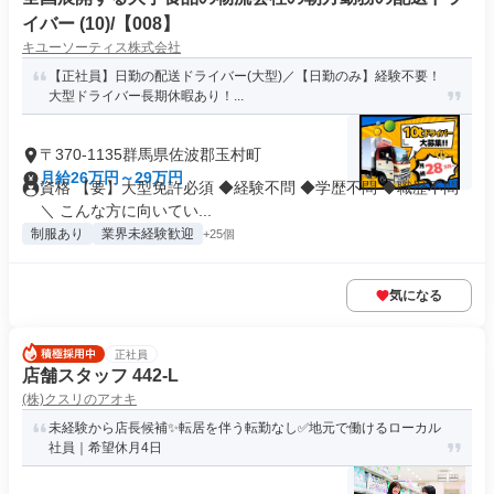
イバー (10)/【008】
キユーソーティス株式会社
【正社員】日勤の配送ドライバー(大型)／【日勤のみ】経験不要！
大型ドライバー長期休暇あり！...
〒370-1135群馬県佐波郡玉村町
月給26万円～29万円
資格 【要】大型免許必須 ◆経験不問 ◆学歴不問 ◆職歴不問
＼ こんな方に向いてい...
制服あり
業界未経験歓迎
+25個
気になる
正社員
店舗スタッフ 442-L
(株)クスリのアオキ
未経験から店長候補✨転居を伴う転勤なし✅地元で働けるローカル
社員｜希望休月4日