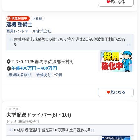
気になる
正社員
建機 整備士
西尾レントオール株式会社
建機 整備士/未経験OK/賞与あり/完全週休2日制/佐波郡玉村町/2599
5
〒370-1135群馬県佐波郡玉村町
年俸400万円～480万円
未経験者歓迎
研修あり
+2個
気になる
正社員
大型配送ドライバー(8t・10t)
トナミ運輸株式会社
⏩経験者優遇‼手当充実‼⏩夜勤＆土日祝休み‼