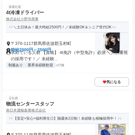
派遣社員
4t冷凍ドライバー
株式会社小野寺商事
＼土日休み！最大時給2500円！／未経験OK＆シニア世代OK
〒370-1117群馬県佐波郡玉村町
時給2000円～2500円
求めている人材 【資格】 4t免許（中型免許）必須 ＼人柄重視
の採用です！／ 未経験...
制服あり
業界未経験歓迎
+27個
気になる
正社員
物流センタースタッフ
南日本運輸倉庫株式会社
【安定×安心×福利厚生◎】隔週休2日制！未経験も積極採用中！
〒370-1135群馬県佐波郡玉村町