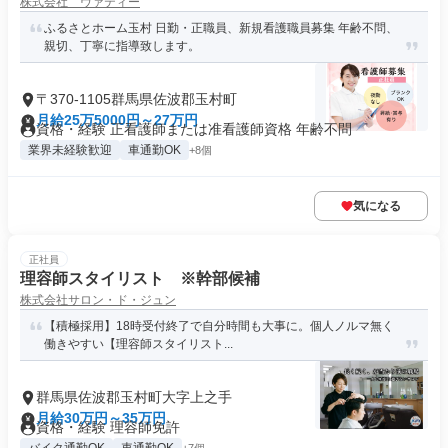
株式会社 ヴァティー
ふるさとホーム玉村 日勤・正職員、新規看護職員募集 年齢不問、
親切、丁寧に指導致します。
〒370-1105群馬県佐波郡玉村町
月給25万5000円～27万円
資格・経験 正看護師または准看護師資格 年齢不問
業界未経験歓迎
車通勤OK
+8個
気になる
正社員
理容師スタイリスト ※幹部候補
株式会社サロン・ド・ジュン
【積極採用】18時受付終了で自分時間も大事に。個人ノルマ無く
働きやすい【理容師スタイリスト...
群馬県佐波郡玉村町大字上之手
月給30万円～35万円
資格・経験 理容師免許