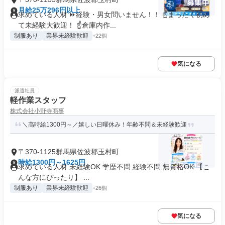
月給25万296円以上
求めている人材 ⏩経験・男女問いません！！ ☝まったく初め
て未経験大歓迎！ ☝倉庫内作...
制服あり
業界未経験歓迎
+22個
気になる
派遣社員
軽作業スタッフ
株式会社小野寺商事
＼高時給1300円～／嬉しい日曜休み！年齢不問＆未経験歓迎
〒370-1125群馬県佐波郡玉村町
時給1300円～1625円
求めている人材 未経験OK 学歴不問 経験不問 無資格OK 【こ
んな方にぴったり】 ...
制服あり
業界未経験歓迎
+26個
気になる