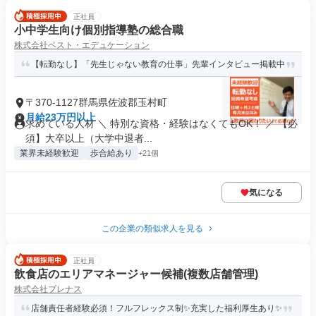
正社員
小中学生向け個別指導塾の総合職
株式会社ベスト・エデュケーション
【転勤なし】「先生じゃない教育の仕事」先輩インタビュー掲載中
〒370-1127群馬県佐波郡玉村町
月給23万円以上
求めている人材 ＼ 特別な資格・経験はなくてもOK！ ／ 【必
須】大卒以上（大学中退者...
業界未経験歓迎
歩合給あり
+21個
気になる
この企業の類似求人を見る
正社員
飲食店のエリアマネージャー候補(複数店舗管理)
株式会社プレナス
店舗責任者経験必須！フルフレックス制✨充実した福利厚生あり✨