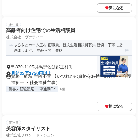
気になる
正社員
高齢者向け住宅での生活相談員
株式会社 ヴァティー
ふるさとホーム玉村 正職員、新規生活相談員募集 親切、丁寧に指
導致します。 年齢不問、資格...
〒370-1105群馬県佐波郡玉村町
月給23万3750円以上
資格・経験 年齢不問 【いづれかの資格をお持ちの方】 ・介護
福祉士 ・社会福祉主事(...
業界未経験歓迎
車通勤OK
+6個
気になる
正社員
美容師スタイリスト
株式会社サロン・ド・ジュン