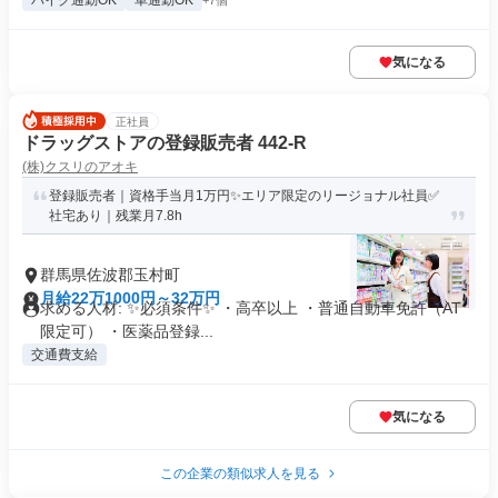
バイク通勤OK
車通勤OK
+7個
気になる
正社員
ドラッグストアの登録販売者 442-R
(株)クスリのアオキ
登録販売者｜資格手当月1万円✨エリア限定のリージョナル社員✅
社宅あり｜残業月7.8h
群馬県佐波郡玉村町
月給22万1000円～32万円
求める人材: ✨必須条件✨ ・高卒以上 ・普通自動車免許（AT
限定可） ・医薬品登録...
交通費支給
気になる
この企業の類似求人を見る