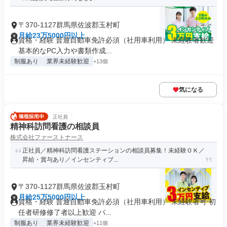
〒370-1127群馬県佐波郡玉村町
月給23万5000円以上
資格・経験 普通自動車免許必須（社用車利用） 未経験者歓迎
基本的なPC入力や書類作成...
制服あり
業界未経験歓迎
+13個
気になる
正社員
精神科訪問看護の相談員
株式会社ファーストナース
正社員／精神科訪問看護ステーションの相談員募集！未経験ＯＫ／
昇給・賞与あり／インセンティブ...
〒370-1127群馬県佐波郡玉村町
月給25万5000円以上
資格・経験 普通自動車免許必須（社用車利用） 未経験者可 初
任者研修修了者以上歓迎 パ...
制服あり
業界未経験歓迎
+11個