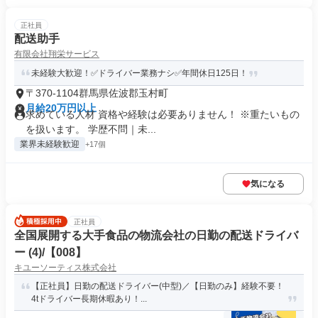
正社員
配送助手
有限会社翔栄サービス
未経験大歓迎！✅ドライバー業務ナシ✅年間休日125日！
〒370-1104群馬県佐波郡玉村町
月給20万円以上
求めている人材 資格や経験は必要ありません！ ※重たいもの
を扱います。 学歴不問｜未...
業界未経験歓迎
+17個
気になる
正社員
全国展開する大手食品の物流会社の日勤の配送ドライバ
ー (4)/【008】
キユーソーティス株式会社
【正社員】日勤の配送ドライバー(中型)／【日勤のみ】経験不要！
4tドライバー長期休暇あり！...