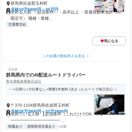
群馬県佐波郡玉村町
月給19万6000円～30万円
求める人材: ✨必須条件✨ ・高卒以上 ・普通自動車免許（AT
限定可） 職種・業種...
交通費支給
気になる
この企業の類似求人を見る
正社員
群馬県内での4t配送ルートドライバー
青木運輸倉庫株式会社
⭐日帰り⭐力仕事なし⭐寮費1年無料⭐決まったルートで毎日安心
〒370-1104群馬県佐波郡玉村町
月給28万3800円～32万3800円
求めている人材 【必須条件（これだけでOK！）】 ━━━━━
━━━━━━━━━━━━ ...
制服あり
資格取得支援あり
+12個