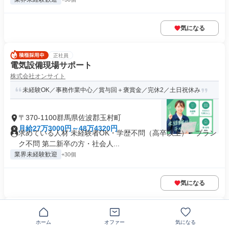
気になる
正社員
電気設備現場サポート
株式会社オンサイト
未経験OK／事務作業中心／賞与回＋褒賞金／完休2／土日祝休み
〒370-1100群馬県佐波郡玉村町
月給27万3000円～48万4320円
求めている人材 未経験者OK・学歴不問（高卒以上）・ブラン
ク不問 第二新卒の方・社会人...
業界未経験歓迎
+30個
気になる
NEW
正社員
物流倉庫での仕分け・工程管理
ホーム
オファー
気になる