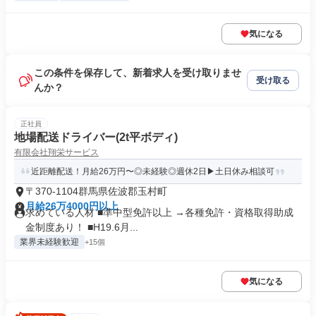
気になる
この条件を保存して、新着求人を受け取りませ
受け取る
んか？
正社員
地場配送ドライバー(2t平ボディ)
有限会社翔栄サービス
近距離配送！月給26万円〜◎未経験◎週休2日▶土日休み相談可
〒370-1104群馬県佐波郡玉村町
月給26万4000円以上
求めている人材 ■準中型免許以上 →各種免許・資格取得助成
金制度あり！ ■H19.6月...
業界未経験歓迎
+15個
気になる