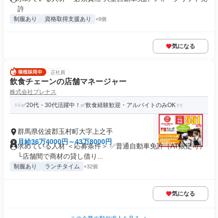
許
制服あり
資格取得支援あり
+9個
気になる
正社員
飲食チェーンの店舗マネージャー
株式会社プレナス
✅20代・30代活躍中！✅飲食経験歓迎・アルバイトのみOK
群馬県佐波郡玉村町大字上之手
月給36万4000円～43万8000円
求めている人材 ＜応募条件＞ ✅普通自動車免許（AT限定可）
└店舗間で商材の貸し借り...
制服あり
ランチタイム
+32個
気になる