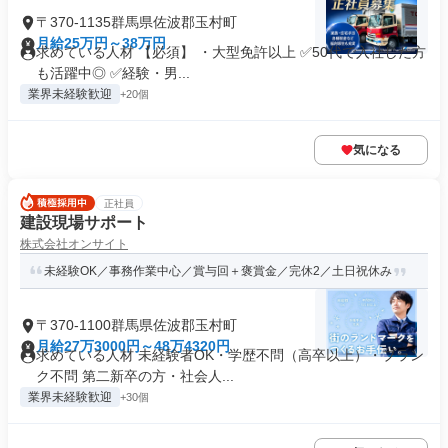
〒370-1135群馬県佐波郡玉村町
月給25万円～38万円
求めている人材 【必須】 ・大型免許以上 ✅50代で入社した方
も活躍中◎ ✅経験・男...
業界未経験歓迎
+20個
気になる
正社員
建設現場サポート
株式会社オンサイト
未経験OK／事務作業中心／賞与回＋褒賞金／完休2／土日祝休み
〒370-1100群馬県佐波郡玉村町
月給27万3000円～48万4320円
求めている人材 未経験者OK・学歴不問（高卒以上）・ブラン
ク不問 第二新卒の方・社会人...
業界未経験歓迎
+30個