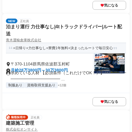
気になる
NEW
正社員
泊まり運行 力仕事なし|4tトラックドライバー|ルート配
送
青木運輸倉庫株式会社
⭐日帰り⭐力仕事なし⭐寮費1年無料⭐決まったルートで毎日安心
〒370-1104群馬県佐波郡玉村町
月給28万3800円～30万3800円
求めている人材 【必須条件（これだけでOK！）】 ━━━━━
━━━━━━━━━━━━ ...
制服あり
資格取得支援あり
+12個
気になる
正社員
建築施工管理
株式会社オンサイト