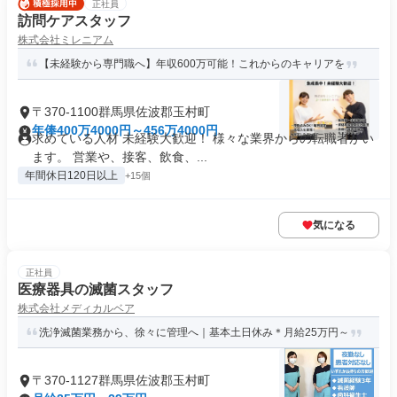
正社員
訪問ケアスタッフ
株式会社ミレニアム
【未経験から専門職へ】年収600万可能！これからのキャリアを
〒370-1100群馬県佐波郡玉村町
年俸400万4000円～456万4000円
求めている人材 未経験大歓迎！ 様々な業界からの転職者がい
ます。 営業や、接客、飲食、...
年間休日120日以上
+15個
気になる
正社員
医療器具の滅菌スタッフ
株式会社メディカルベア
洗浄滅菌業務から、徐々に管理へ｜基本土日休み＊月給25万円～
〒370-1127群馬県佐波郡玉村町