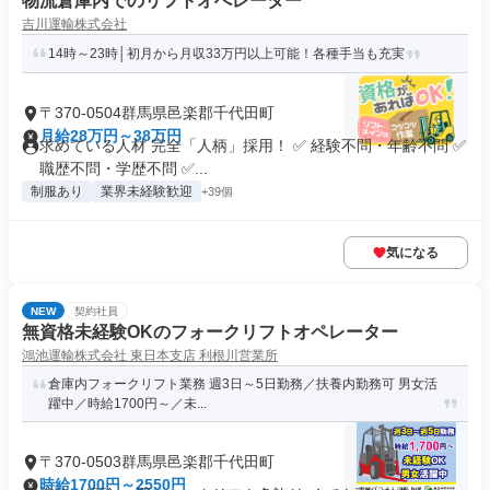
物流倉庫内でのリフトオぺレーター
吉川運輸株式会社
14時～23時│初月から月収33万円以上可能！各種手当も充実
〒370-0504群馬県邑楽郡千代田町
月給28万円～38万円
求めている人材 完全「人柄」採用！ ✅ 経験不問・年齢不問 ✅
職歴不問・学歴不問 ✅...
制服あり
業界未経験歓迎
+39個
気になる
NEW
契約社員
無資格未経験OKのフォークリフトオペレーター
鴻池運輸株式会社 東日本支店 利根川営業所
倉庫内フォークリフト業務 週3日～5日勤務／扶養内勤務可 男女活
躍中／時給1700円～／未...
〒370-0503群馬県邑楽郡千代田町
時給1700円～2550円