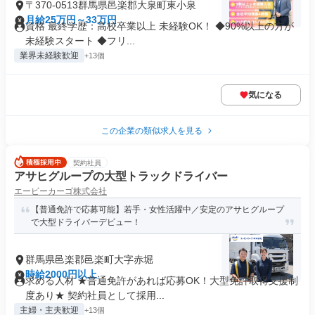
〒370-0513群馬県邑楽郡大泉町東小泉
月給25万円～33万円
資格 最終学歴：高校卒業以上 未経験OK！ ◆90%以上の方が
未経験スタート ◆フリ...
業界未経験歓迎
+13個
気になる
この企業の類似求人を見る
契約社員
アサヒグループの大型トラックドライバー
エービーカーゴ株式会社
【普通免許で応募可能】若手・女性活躍中／安定のアサヒグループ
で大型ドライバーデビュー！
群馬県邑楽郡邑楽町大字赤堀
時給2000円以上
求める人材 ★普通免許があれば応募OK！大型免許取得支援制
度あり★ 契約社員として採用...
主婦・主夫歓迎
+13個