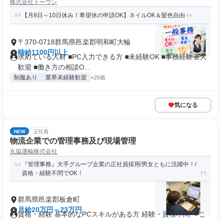
株式会社トーウン
【月8日～10日休み！希望休の申請OK】ネイルOK＆髪色自由
〒370-0718群馬県邑楽郡明和町大輪
時給1100円以上
求めている人材 ■PC入力できる方 ■未経験OK ■事務経験者大
歓迎 ■働き方の相談O...
制服あり
業界未経験歓迎
+25個
気になる
NEW
正社員
物流企業での管理事務及び現場管理
丸協運輸株式会社
『管理事務』大手グループ企業の正社員採用/男女ともに活躍中！/
資格・経験不問でOK！
群馬県邑楽郡板倉町
月給20万円～23万円
資格・経験 基本的なPCスキルがある方 経験・資格不問 ＜こ