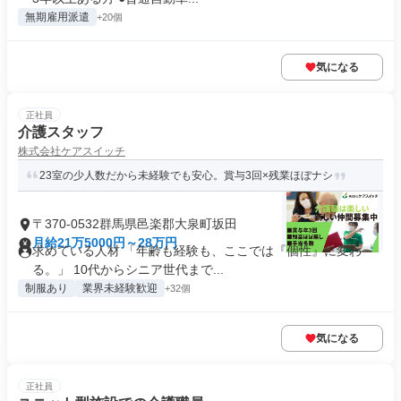
無期雇用派遣
+20個
気になる
正社員
介護スタッフ
株式会社ケアスイッチ
23室の少人数だから未経験でも安心。賞与3回×残業ほぼナシ
〒370-0532群馬県邑楽郡大泉町坂田
月給21万5000円～28万円
求めている人材 「年齢も経験も、ここでは『個性』に変わ
る。」 10代からシニア世代まで...
制服あり
業界未経験歓迎
+32個
気になる
正社員