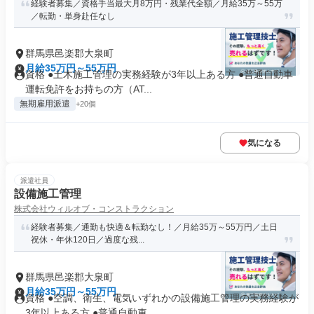
経験者募集／資格手当最大月8万円・残業代全額／月給35万～55万
／転勤・単身赴任なし
群馬県邑楽郡大泉町
月給35万円～55万円
資格 ●土木施工管理の実務経験が3年以上ある方 ●普通自動車
運転免許をお持ちの方（AT...
無期雇用派遣
+20個
気になる
派遣社員
設備施工管理
株式会社ウィルオブ・コンストラクション
経験者募集／通勤も快適＆転勤なし！／月給35万～55万円／土日
祝休・年休120日／過度な残...
群馬県邑楽郡大泉町
月給35万円～55万円
資格 ●空調、衛生、電気いずれかの設備施工管理の実務経験が
3年以上ある方 ●普通自動車...