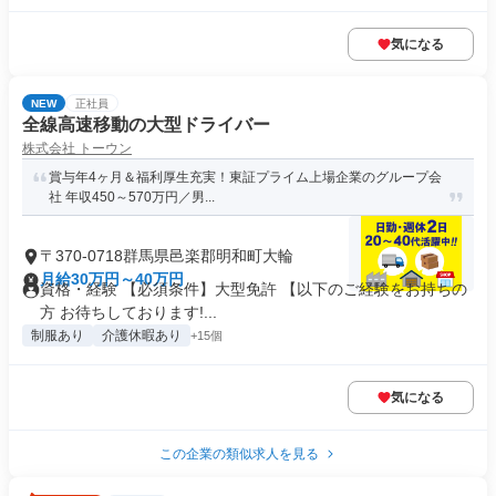
気になる
NEW
正社員
全線高速移動の大型ドライバー
株式会社 トーウン
賞与年4ヶ月＆福利厚生充実！東証プライム上場企業のグループ会
社 年収450～570万円／男...
〒370-0718群馬県邑楽郡明和町大輪
月給30万円～40万円
資格・経験 【必須条件】大型免許 【以下のご経験をお持ちの
方 お待ちしております!...
制服あり
介護休暇あり
+15個
気になる
この企業の類似求人を見る