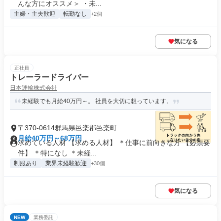
んな方にオススメ＞ ・未...
主婦・主夫歓迎
転勤なし
+2個
気になる
正社員
トレーラードライバー
日本運輸株式会社
未経験でも月給40万円～。 社員を大切に想っています。
〒370-0614群馬県邑楽郡邑楽町
月給40万円～68万円
求めている人材 【求める人材】 ＊仕事に前向きな方 【必須要
件】 ＊特になし ＊未経...
制服あり
業界未経験歓迎
+30個
気になる
NEW
業務委託