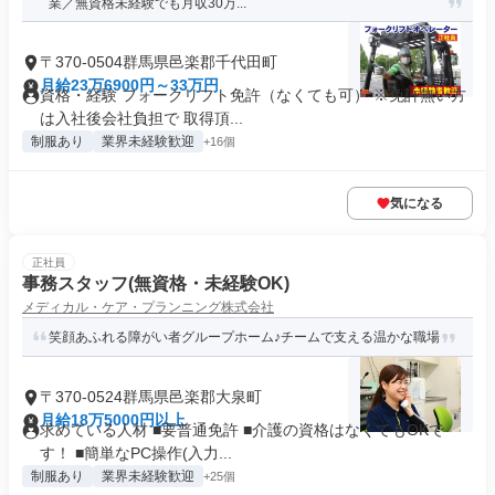
業／無資格未経験でも月収30万...
〒370-0504群馬県邑楽郡千代田町
月給23万6900円～33万円
資格・経験 フォークリフト免許（なくても可） ※免許無い方
は入社後会社負担で 取得頂...
制服あり
業界未経験歓迎
+16個
気になる
正社員
事務スタッフ(無資格・未経験OK)
メディカル・ケア・プランニング株式会社
笑顔あふれる障がい者グループホーム♪チームで支える温かな職場
〒370-0524群馬県邑楽郡大泉町
月給18万5000円以上
求めている人材 ■要普通免許 ■介護の資格はなくてもOKで
す！ ■簡単なPC操作(入力...
制服あり
業界未経験歓迎
+25個