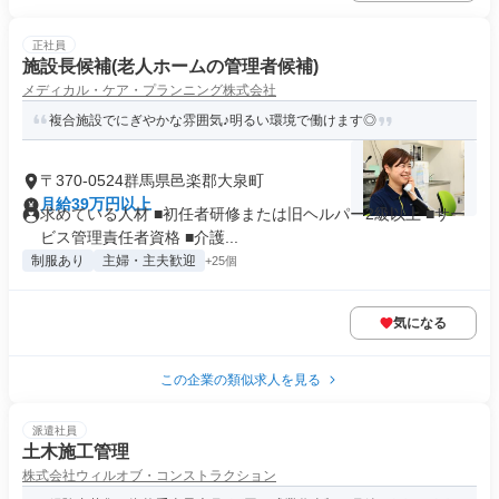
正社員
施設長候補(老人ホームの管理者候補)
メディカル・ケア・プランニング株式会社
複合施設でにぎやかな雰囲気♪明るい環境で働けます◎
〒370-0524群馬県邑楽郡大泉町
月給39万円以上
求めている人材 ■初任者研修または旧ヘルパー2級以上 ■サー
ビス管理責任者資格 ■介護...
制服あり
主婦・主夫歓迎
+25個
気になる
この企業の類似求人を見る
派遣社員
土木施工管理
株式会社ウィルオブ・コンストラクション