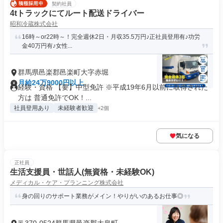
契約社員
4tトラックにてルート配送ドライバー
昭和冷蔵株式会社
16時～or22時～！完全週休2日・月収35.5万円♪正社員登用有♪功労
金40万円有♪女性...
群馬県邑楽郡邑楽町大字赤堀
月給24万9000円以上
経験・資格 【要】中型免許 ※平成19年6月以前に取得された
方は 普通免許でOK！...
社員登用あり
未経験者歓迎
+2個
気になる
正社員
生活支援員・世話人(無資格・未経験OK)
メディカル・ケア・プランニング株式会社
身の回りのサポート業務がメイン！やりがいのあるお仕事◎