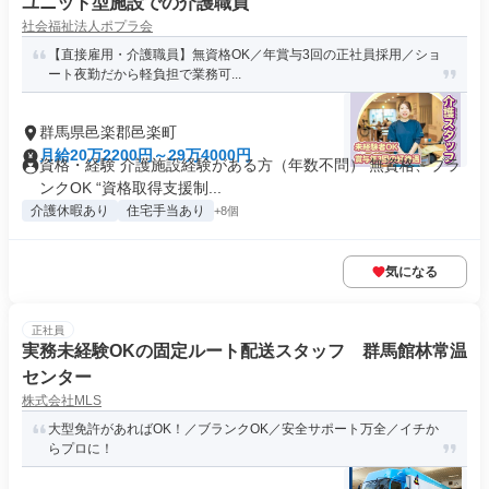
ユニット型施設での介護職員
社会福祉法人ポプラ会
【直接雇用・介護職員】無資格OK／年賞与3回の正社員採用／ショ
ート夜勤だから軽負担で業務可...
群馬県邑楽郡邑楽町
月給20万2200円～29万4000円
資格・経験 介護施設経験がある方（年数不問） 無資格、ブラ
ンクOK “資格取得支援制...
介護休暇あり
住宅手当あり
+8個
気になる
正社員
実務未経験OKの固定ルート配送スタッフ 群馬館林常温
センター
株式会社MLS
大型免許があればOK！／ブランクOK／安全サポート万全／イチか
らプロに！