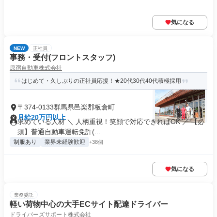
気になる
NEW
正社員
事務・受付(フロントスタッフ)
原宿自動車株式会社
はじめて・久しぶりの正社員応援！★20代30代40代積極採用
〒374-0133群馬県邑楽郡板倉町
月給20万円以上
求めている人材 ＼ 人柄重視！笑顔で対応できればOK ／ 【必
須】普通自動車運転免許(...
制服あり
業界未経験歓迎
+38個
気になる
業務委託
軽い荷物中心の大手ECサイト配達ドライバー
ドライバーズサポート株式会社