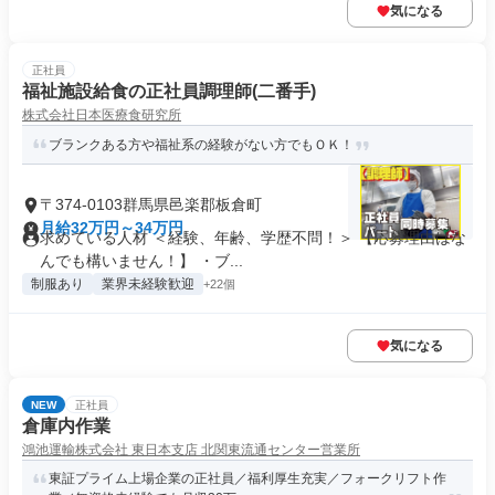
気になる
正社員
福祉施設給食の正社員調理師(二番手)
株式会社日本医療食研究所
ブランクある方や福祉系の経験がない方でもＯＫ！
〒374-0103群馬県邑楽郡板倉町
月給32万円～34万円
求めている人材 ＜経験、年齢、学歴不問！＞ 【応募理由はな
んでも構いません！】 ・ブ...
制服あり
業界未経験歓迎
+22個
気になる
NEW
正社員
倉庫内作業
鴻池運輸株式会社 東日本支店 北関東流通センター営業所
東証プライム上場企業の正社員／福利厚生充実／フォークリフト作