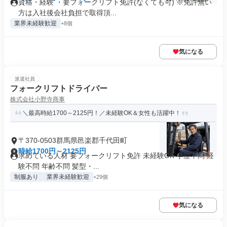
資格・経験 ・要フォークリフト免許(なくても可) ※免許無い
方は入社後会社負担で取得頂...
業界未経験歓迎
+8個
気になる
派遣社員
フォークリフトドライバー
株式会社小野寺商事
＼最高時給1700～2125円！／未経験OK＆女性も活躍中！
〒370-0503群馬県邑楽郡千代田町
時給1700円～2125円
求めている人材 要フォークリフト免許 未経験OK 学歴不問 経
験不問 年齢不問 髪型・...
制服あり
業界未経験歓迎
+29個
気になる