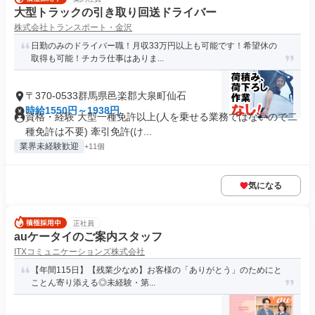
大型トラックの引き取り回送ドライバー
株式会社トランスポート・金沢
日勤のみのドライバー職！月収33万円以上も可能です！希望休の
取得も可能！チカラ仕事はありま...
〒370-0533群馬県邑楽郡大泉町仙石
時給1550円～1938円
資格・経験 大型一種免許以上(人を乗せる業務ではないので二
種免許は不要) 牽引免許(け...
業界未経験歓迎
+11個
気になる
正社員
auケータイのご案内スタッフ
ITXコミュニケーションズ株式会社
【年間115日】【残業少なめ】お客様の「ありがとう」のためにと
ことん寄り添える◎未経験・第...