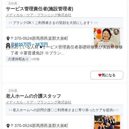
正社員
サービス管理責任者(施設管理者)
メディカル・ケア・プランニング株式会社
ブランクOK！ご利用者さまの笑顔を大切にします！
〒370-0524群馬県邑楽郡大泉町
月給35万円～38万円
求めている人材 ■サービス管理責任者基礎研修及び実践研修修
了者 ※要普通免許 ※ブラン...
介護休暇あり
+20個
気になる
正社員
老人ホームの介護スタッフ
メディカル・ケア・プランニング株式会社
老人ホームへの訪問介護〇ご利用者さまに寄り添ったケアを提供♪
〒370-0524群馬県邑楽郡大泉町