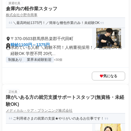
派遣社員
倉庫内の軽作業スタッフ
株式会社小野寺商事
＼最高時給1375円！／簡単な梱包作業のみ！未経験OK
〒370-0503群馬県邑楽郡千代田町
時給1100円～1375円
求めている人材 ＼経験不問！人柄重視採用！／ 無資格OK 未
経験OK 学歴不問 20代...
制服あり
業界未経験歓迎
+30個
気になる
正社員
障がいある方の就労支援サポートスタッフ(無資格・未経
験OK)
メディカル・ケア・プランニング株式会社
ご利用者さまの就業の支援★やりがいのあるお仕事です！