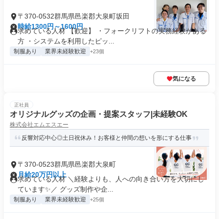
〒370-0532群馬県邑楽郡大泉町坂田
時給1300円～1600円
求めている人材 【歓迎】 ・フォークリフトの実務経験がある
方 ・システムを利用したピッ...
制服あり
業界未経験歓迎
+23個
気になる
正社員
オリジナルグッズの企画・提案スタッフ|未経験OK
株式会社エムエスエー
反響対応中心◎土日祝休み！お客様と仲間の想いを形にする仕事
〒370-0523群馬県邑楽郡大泉町
月給20万円以上
求めている人材 ＼経験よりも、人への向き合い方を大切にし
ています✨／ グッズ制作や企...
制服あり
業界未経験歓迎
+25個