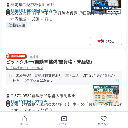
群馬県邑楽郡板倉町泉野
月給26万5000円～35万円
求める人材: ◎学歴不問 ◎経験者優遇 ◎日勤帯で勤務したい
方応相談 ＜必須＞ ◎...
交通費支給
気になる
正社員
ピットクルー(自動車整備/無資格・未経験)
株式会社オートアールズ
【未経験OK｜資格取得支援あり】車・工具・DIYなど“好き”を活か
せる！《年間休日115日...
〒370-0532群馬県邑楽郡大泉町坂田
月給20万円～27万円
資格 【無資格・未経験大歓迎！】 車への「興味」があればOK
です ＜必須＞ ・普通自...
制服あり
業界未経験歓迎
+19個
ホーム
オファー
気になる