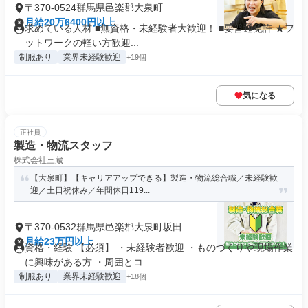
〒370-0524群馬県邑楽郡大泉町
月給20万6400円以上
求めている人材 ■無資格・未経験者大歓迎！ ■要普通免許 ★フ
ットワークの軽い方歓迎...
制服あり
業界未経験歓迎
+19個
気になる
正社員
製造・物流スタッフ
株式会社三蔵
【大泉町】【キャリアアップできる】製造・物流総合職／未経験歓
迎／土日祝休み／年間休日119...
〒370-0532群馬県邑楽郡大泉町坂田
月給23万円以上
資格・経験 【必須】 ・未経験者歓迎 ・ものづくりや現場作業
に興味がある方 ・周囲とコ...
制服あり
業界未経験歓迎
+18個