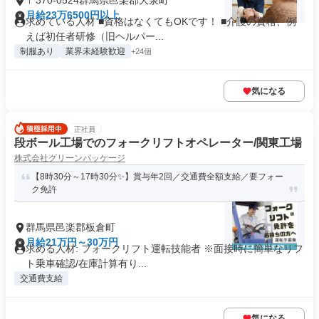
〒370-0524群馬県邑楽郡大泉町
月給23万6500円以上
求めている人材 ■資格はなくてもOKです！ ■介護の資格、例
えば初任者研修（旧ヘルパー...
制服あり
業界未経験歓迎
+24個
気になる
正社員
段ボール工場でのフォークリフトオペレーター/関東工場
株式会社グリーンパッケージ
【8時30分～17時30分✨】賞与年2回／交通費全額支給／要フォー
ク免許
群馬県邑楽郡板倉町
月給21万円～30万円
求める人材: フォークリフト運転技能者 ※面接時に簡単なリフ
ト乗車確認/在庫計算有り...
交通費支給
気になる