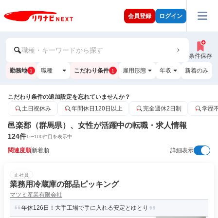
会員登録
ログイン
職種・キーワードから探す
条件保存
勤務地
職種
こだわり条件
雇用形態
年収
新着のみ
1
1
こだわり条件の追加設定を忘れていませんか？
土日祝休み
年間休日120日以上
完全週休2日制
学歴
邑楽郡（群馬県）、女性が活躍中の転職・求人情報
124
件
1
〜
100
件目を表示中
関連度順
新着順
詳細表示
正社員
業務用冷蔵庫の部品ピッキング
マツミ産業有限会社
年休126日！大手工場で手に入れる安定とゆとり