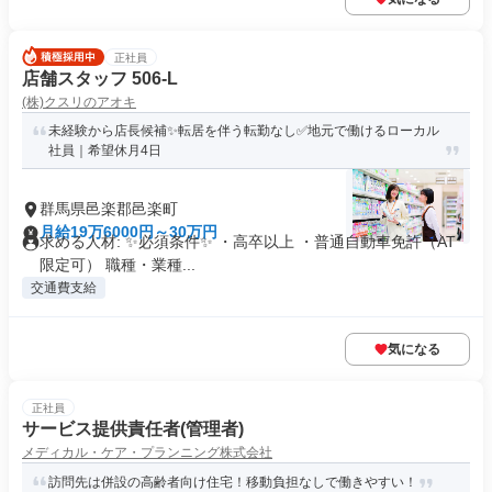
正社員
店舗スタッフ 506-L
(株)クスリのアオキ
未経験から店長候補✨転居を伴う転勤なし✅地元で働けるローカル
社員｜希望休月4日
群馬県邑楽郡邑楽町
月給19万6000円～30万円
求める人材: ✨必須条件✨ ・高卒以上 ・普通自動車免許（AT
限定可） 職種・業種...
交通費支給
気になる
正社員
サービス提供責任者(管理者)
メディカル・ケア・プランニング株式会社
訪問先は併設の高齢者向け住宅！移動負担なしで働きやすい！