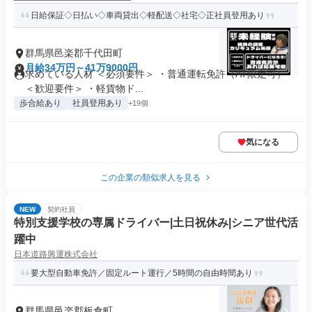
日給保証◇日払い◇車両貸出◇軽配送◇社宅◇正社員登用あり
群馬県邑楽郡千代田町
月給34万円～41万9000円
求めている人材 ＜必須要件＞ ・普通運転免許（AT限定可）
＜歓迎要件＞ ・軽貨物ド...
歩合給あり
社員登用あり
+19個
気になる
この企業の類似求人を見る
NEW
契約社員
特別支援学校の専属ドライバー|土日祝休み|シニア世代活
躍中
日本道路興運株式会社
要大型自動車免許／固定ルート運行／5時間の自由時間あり
群馬県邑楽郡板倉町