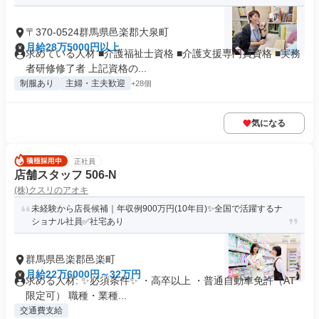
〒370-0524群馬県邑楽郡大泉町
月給28万5000円以上
求めている人材 ■介護福祉士資格 ■介護支援専門員資格 ■実務
者研修修了者 上記資格の...
制服あり
主婦・主夫歓迎
+28個
気になる
正社員
店舗スタッフ 506-N
(株)クスリのアオキ
未経験から店長候補｜年収例900万円(10年目)✨全国で活躍するナ
ショナル社員✅社宅あり
群馬県邑楽郡邑楽町
月給22万6000円～32万円
求める人材: ✨必須条件✨ ・高卒以上 ・普通自動車免許（AT
限定可） 職種・業種...
交通費支給