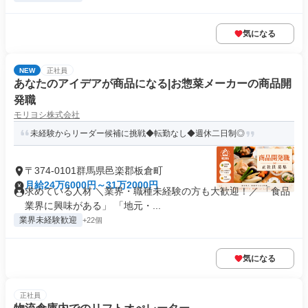
気になる
NEW
正社員
あなたのアイデアが商品になる|お惣菜メーカーの商品開
発職
モリヨシ株式会社
未経験からリーダー候補に挑戦◆転勤なし◆週休二日制◎
〒374-0101群馬県邑楽郡板倉町
月給24万6000円～31万2000円
求めている人材 ＼業界・職種未経験の方も大歓迎！／ 「食品
業界に興味がある」 「地元・...
業界未経験歓迎
+22個
気になる
正社員