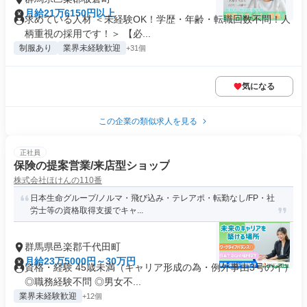
月給21万6150円以上
求めている人材 ＜未経験OK！学歴・年齢・転職回数不問！人
柄重視の採用です！＞ 【必...
制服あり
業界未経験歓迎
+31個
気になる
この企業の類似求人を見る
正社員
保険の提案営業/来店型ショップ
株式会社ほけんの110番
日本生命グループ/ノルマ・飛び込み・テレアポ・転勤なし/FP・社
労士等の資格取得支援でキャ...
群馬県邑楽郡千代田町
月給23万5000円～30万円
資格・経験 45歳未満（キャリア形成の為・例外事由3号のイ）
◎職務経験不問 ◎男女不...
業界未経験歓迎
+12個