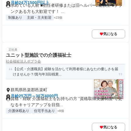
月給24万1500円以上
求めている人材 ■初任者研修または旧ヘルパー2級以上 ■ブラ
ンクある方も大歓迎です！ ...
制服あり
主婦・主夫歓迎
+23個
気になる
正社員
ユニット型施設での介護福祉士
社会福祉法人ポプラ会
【公式・介護職員】経験を活かして利用者様にあなたの優しさを届
けませんか？/賞与年3回/残業...
群馬県邑楽郡邑楽町
月給25万円～30万4000円
資格・経験 介護福祉士をお持ちの方 “資格取得支援制度”で更
なるキャリアアップを目指...
介護休暇あり
住宅手当あり
+8個
気になる