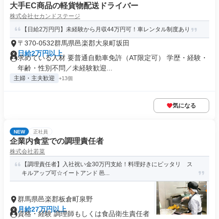
大手EC商品の軽貨物配送ドライバー
株式会社セカンドステージ
【日給2万円円】未経験から月収44万円可！車レンタル制度あり
〒370-0532群馬県邑楽郡大泉町坂田
日給2万円以上
求めている人材 要普通自動車免許（AT限定可） 学歴・経験・
年齢・性別不問／未経験歓迎...
主婦・主夫歓迎
+13個
気になる
NEW
正社員
企業内食堂での調理責任者
株式会社若菜
【調理責任者】入社祝い金30万円支給！料理好きにピッタリ ス
キルアップ可☆イートアンド 邑...
群馬県邑楽郡板倉町泉野
月給27万円以上
資格・経験 調理師もしくは食品衛生責任者