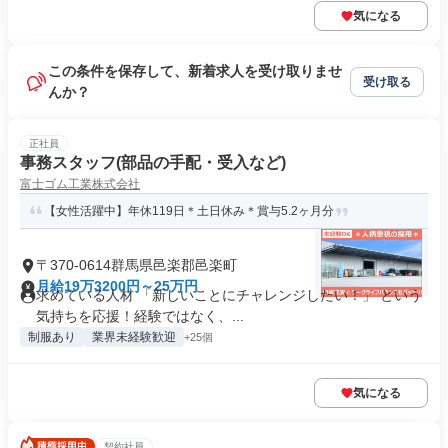
気になる
この条件を保存して、新着求人を受け取りませ
受け取る
んか？
正社員
事務スタッフ(部品の手配・受入など)
富士ゴム工業株式会社
【女性活躍中】年休119日＊土日休み＊賞与5.2ヶ月分
〒370-0614群馬県邑楽郡邑楽町
月給19万3200円～25万円
求めている人材 「新しいことにチャレンジしたい！」 という
気持ちを応援！経験ではなく、...
制服あり
業界未経験歓迎
+25個
気になる
契約社員