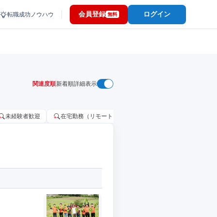
会員登録
ログイン
転職成功ノウハウ
無料
関連度順
新着順
詳細表示
未経験者歓迎
在宅勤務（リモートワーク）OK
家賃補助・住宅手当