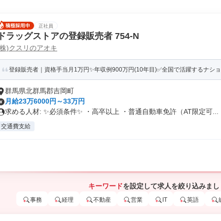
正社員
ドラッグストアの登録販売者 754-N
(株)クスリのアオキ
登録販売者｜資格手当月1万円✨年収例900万円(10年目)✅全国で活躍するナシ
群馬県北群馬郡吉岡町
月給23万6000円～33万円
求める人材: ✨必須条件✨ ・高卒以上 ・普通自動車免許（AT限定可...
交通費支給
キーワード
を設定して求人を絞り込みまし
事務
経理
不動産
営業
IT
英語