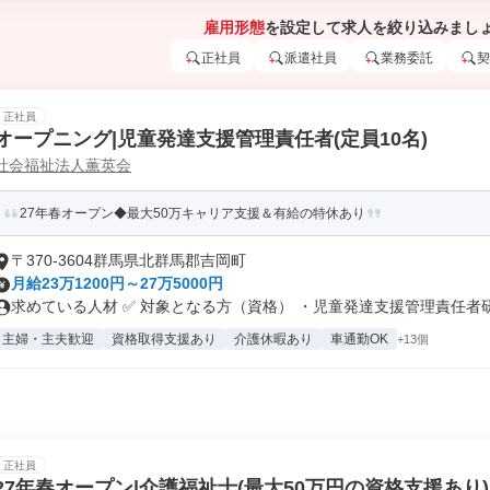
雇用形態
を設定して求人を絞り込みまし
正社員
派遣社員
業務委託
契
正社員
オープニング|児童発達支援管理責任者(定員10名)
社会福祉法人薫英会
27年春オープン◆最大50万キャリア支援＆有給の特休あり
〒370-3604群馬県北群馬郡吉岡町
月給23万1200円～27万5000円
求めている人材 ✅ 対象となる方（資格） ・児童発達支援管理責任者研修
主婦・主夫歓迎
資格取得支援あり
介護休暇あり
車通勤OK
+13個
正社員
27年春オープン|介護福祉士(最大50万円の資格支援あり)