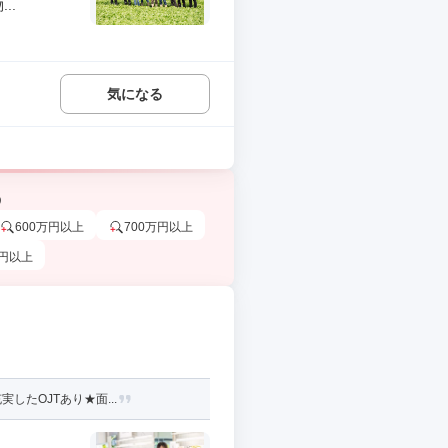
..
気になる
う
600万円以上
700万円以上
万円以上
したOJTあり★面...