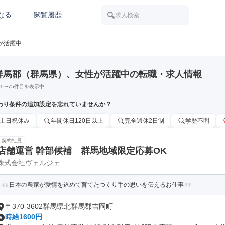
なる
閲覧履歴
求人検索
が活躍中
群馬郡（群馬県）、女性が活躍中の転職・求人情報
1
〜
75
件目を表示中
わり条件の追加設定を忘れていませんか？
土日祝休み
年間休日120日以上
完全週休2日制
学歴不問
契約社員
店舗運営 幹部候補 群馬地域限定応募OK
株式会社ヴェルジェ
日本の農家が愛情を込めて育てたつくり手の思いを伝えるお仕事
〒370-3602群馬県北群馬郡吉岡町
時給1600円