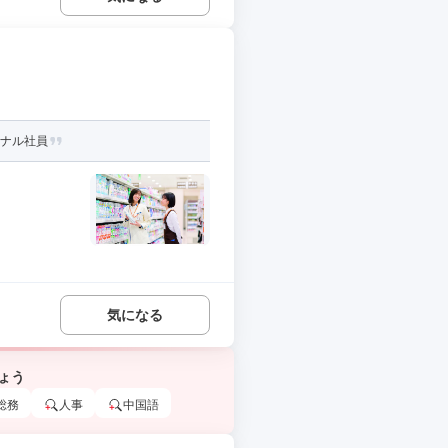
ョナル社員
気になる
ょう
総務
人事
中国語