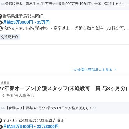
登録販売者｜資格手当月1万円✨年収例900万円(10年目)✅全国で活躍するナシ
群馬県北群馬郡吉岡町
月給23万6000円～33万円
求める人材: ✨必須条件✨ ・高卒以上 ・普通自動車免許（AT限定可...
交通費支給
この企業の類似求人を見る
正社員
27年春オープン|介護スタッフ(未経験可 賞 与3ヶ月分)
社会福祉法人薫英会
【夜勤あり】賞与3ヶ月分♪最大50万円の資格支援あり！
〒370-3604群馬県北群馬郡吉岡町
月給18万3400円～23万2000円