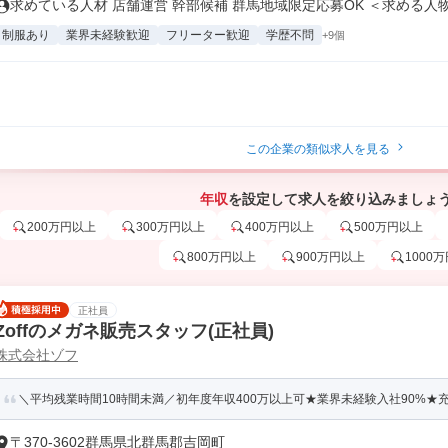
求めている人材 店舗運営 幹部候補 群馬地域限定応募OK ＜求める人物.
制服あり
業界未経験歓迎
フリーター歓迎
学歴不問
+9個
この企業の類似求人を見る
年収
を設定して求人を絞り込みましょ
200万円以上
300万円以上
400万円以上
500万円以上
800万円以上
900万円以上
1000
正社員
Zoffのメガネ販売スタッフ(正社員)
株式会社ゾフ
＼平均残業時間10時間未満／初年度年収400万以上可★業界未経験入社90%★充実
〒370-3602群馬県北群馬郡吉岡町