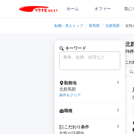
ホーム
オファー
気に
転職・求人トップ
/
群馬県
/
北群馬郡
/
女性
北
キーワード
75
件
こだ
勤務地
北群馬郡
条件をクリア
職種
こだわり条件
女性が活躍中