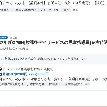
求めている人材 【必須条件】 普通自動車免許（AT限定可） 【歓迎】..
制服あり
業界未経験歓迎
フリーター歓迎
早朝
+16個
NEW
正社員
27年新OPEN|放課後デイサービスの児童指導員|充実待
社会福祉法人薫英会
定員10名の少人数施設◎残業ほぼなし＆ネトフリ等優待あり♪
〒370-3604群馬県北群馬郡吉岡町
月給18万8200円～22万9000円
求めている人材 ✅ 対象となる方（資格） ・普通自動車免許必須 下記い.
資格取得支援あり
介護休暇あり
車通勤OK
未経験者歓迎
+8個