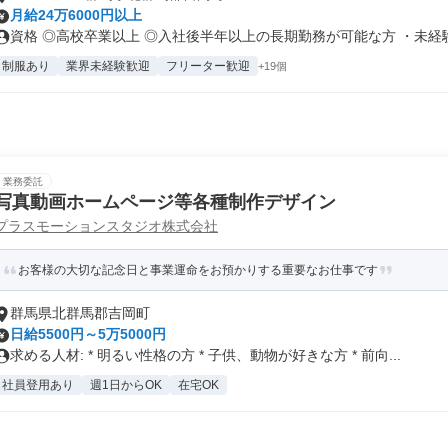
月給24万6000円以上
資格 ◎高校卒業以上 ◎入社後半年以上の長期勤務が可能な方 ・未経験.
制服あり
業界未経験歓迎
フリーター歓迎
+19個
業務委託
写真動画ホームページ等各種制作デザイン
プラスモーションスタジオ株式会社
お客様の大切な記念日と事業運命をお預かりする重要なお仕事です
群馬県北群馬郡吉岡町
日給5500円～5万5000円
求める人材: * 明るい性格の方 * 子供、動物が好きな方 * 前向...
社員登用あり
週1日からOK
在宅OK