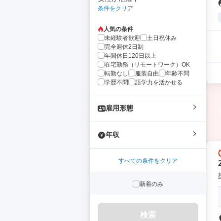
条件をクリア
人気の条件
未経験者歓迎
土日祝休み
完全週休2日制
年間休日120日以上
在宅勤務（リモートワーク）OK
転勤なし
服装自由
年齢不問
学歴不問
語学力を活かせる
雇用形態
年収
すべての条件をクリア
新着のみ
検索